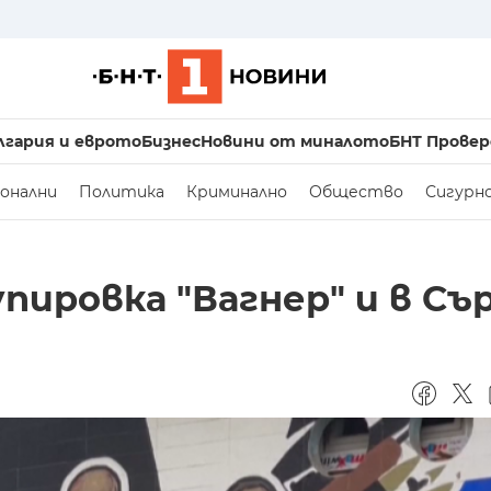
лгария и еврото
Бизнес
Новини от миналото
БНТ Провер
онални
Политика
Криминално
Общество
Сигурн
пировка "Вагнер" и в Съ