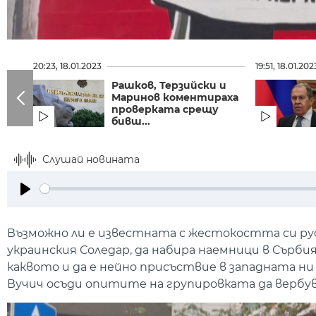
20:23, 18.01.2023
19:51, 18.01.202
Рашков, Терзийски и
Маринов коментираха
проверката срещу
бивш...
Слушай новината
Play
Възможно ли е известната с жестокостта си рус
украинския Соледар, да набира наемници в Сър
каквото и да е нейно присъствие в западната ни
Вучич осъди опитите на групировката да вербув