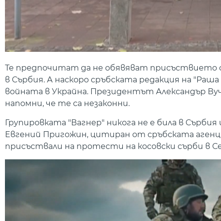
Те предпочитат да не обявяват присъствието с
в Сърбия. А наскоро сръбската редакция на "Раша 
войната в Украйна. Президентът Александър Вуч
напомни, че те са незаконни.
Групировката "Вагнер" никога не е била в Сърбия
Евгений Пригожин, цитиран от сръбската агенция
присъствали на протести на косовски сърби в Се