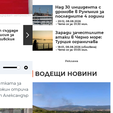
цялост на Украйна
Над 30 инцидента с
дронове в Румъния за
съдържат неточности.
последните 4 години
20:12, 08.08.2026
19:26, 18.01.2023
19:14,
Чете се за: 01:30 мин.
 създаде
Трима българи са
Заради зачестилите
исия за
задържани в Турция
атаки в Черно море:
дивския
за наркотрафик
Турция ограничава
движението на
18:01, 08.08.2026 (обновена)
Чете се за: 01:05 мин.
търговските кораби
Реклама
ute
Settings
ВОДЕЩИ НОВИНИ
итката за
гожин отрича
нт Александър