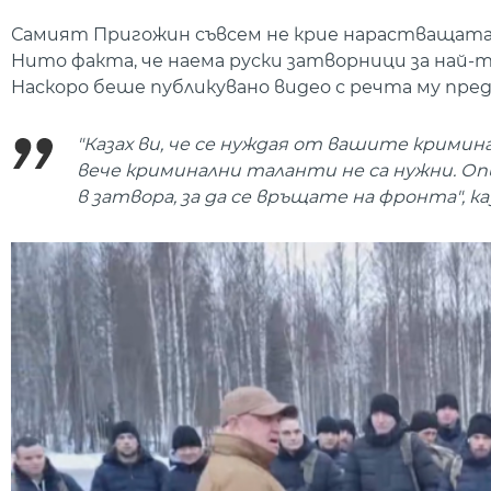
Самият Пригожин съвсем не крие нарастващата р
Нито факта, че наема руски затворници за най-
Наскоро беше публикувано видео с речта му пре
"Казах ви, че се нуждая от вашите кримин
вече криминални таланти не са нужни. Оп
в затвора, за да се връщате на фронта", к