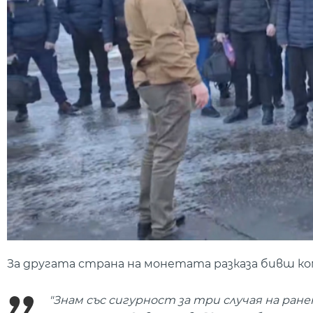
За другата страна на монетата разказа бивш ком
"Знам със сигурност за три случая на ран