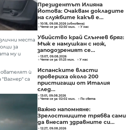
Президентът Илияна
Йотова: Очаквам докладите
на службите какъв е...
10:18, 09.08.2026 (обновена)
Чете се за: 02:50 мин.
У нас
Убийство край Слънчев бряг:
азлични места
Мъж е намушкан с нож,
олци за
заподозреният се...
ата му и
13:07, 09.08.2026
Чете се за: 01:25 мин.
У нас
Испанските власти
снователят ѝ
провериха около 200
"Вагнер" са
пристигащи от Италия
след...
13:01, 09.08.2026
Чете се за: 02:02 мин.
По света
Важно напомняне:
Зрелостниците трябва сами
да внесат здравните си...
12:27, 09.08.2026