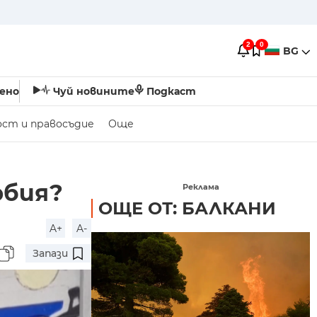
2
0
BG
ено
Чуй новините
Подкаст
ост и правосъдие
Още
рбия?
Реклама
ОЩЕ ОТ: БАЛКАНИ
A+
A-
Запази