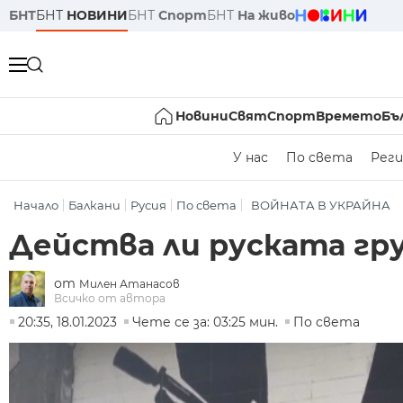
БНТ
БНТ
НОВИНИ
БНТ
Спорт
БНТ
На живо
Новини
Свят
Спорт
Времето
Бъ
У нас
По света
Реги
Начало
Балкани
Русия
По света
ВОЙНАТА В УКРАЙНА
Действа ли руската гру
от
Милен Атанасов
Всичко от автора
20:35, 18.01.2023
Чете се за: 03:25 мин.
По света