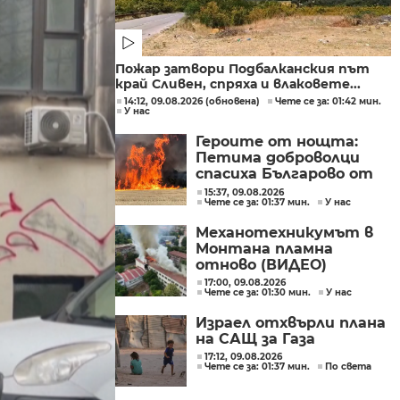
Пожар затвори Подбалканския път
край Сливен, спряха и влаковете...
14:12, 09.08.2026 (обновена)
Чете се за: 01:42 мин.
У нас
Героите от нощта:
Петима доброволци
спасиха Българово от
огнен капан
15:37, 09.08.2026
Чете се за: 01:37 мин.
У нас
Механотехникумът в
Монтана пламна
отново (ВИДЕО)
17:00, 09.08.2026
Чете се за: 01:30 мин.
У нас
Израел отхвърли плана
на САЩ за Газа
17:12, 09.08.2026
Чете се за: 01:37 мин.
По света