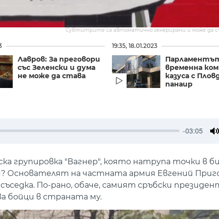
Субтитрите са автоматично генерирани и може да 
3
19:35, 18.01.2023
Лавров: За преговори
Парламентът
със Зеленски и дума
временна ком
не може да става
казуса с Плов
панаир
-03:05
M
ка групировка "Вагнер", която натрупа точки в б
бия? Основателят на частната армия Евгений При
 съседка. По-рано, обаче, самият сръбски президе
а бойци в страната му.