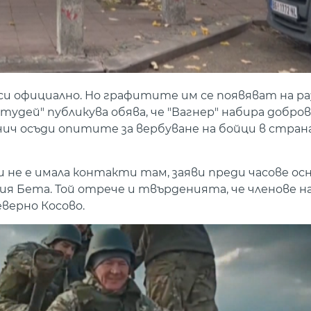
и официално. Но графитите им се появяват на р
тудей" публикува обява, че "Вагнер" набира добров
ич осъди опитите за вербуване на бойци в стран
 и не е имала контакти там, заяви преди часове о
 Бета. Той отрече и твърденията, че членове на 
верно Косово.