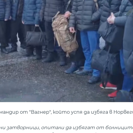
андир от "Вагнер", който успя да избяга в Норвег
ени затворници, опитали да избягат от болниците.