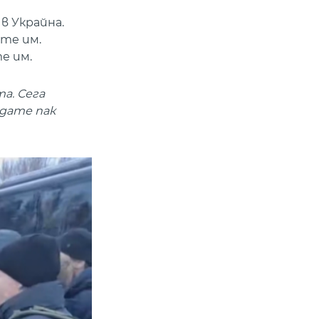
в Украйна.
ите им.
е им.
а. Сега
адате пак