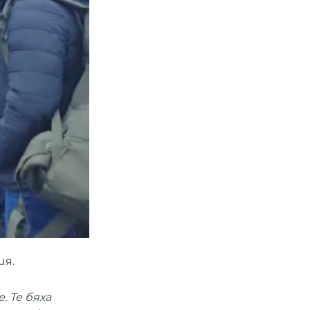
ия.
 Те бяха