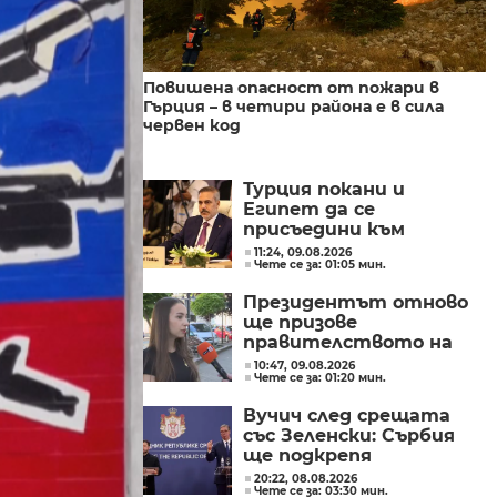
Повишена опасност от пожари в
Гърция – в четири района е в сила
червен код
Турция покани и
Египет да се
присъедини към
отбранителния пакт
11:24, 09.08.2026
Чете се за: 01:05 мин.
Президентът отново
ще призове
правителството на
Северна Македония да
10:47, 09.08.2026
Чете се за: 01:20 мин.
съдейства за
лечението на Ива
Вучич след срещата
Михайлова
със Зеленски: Сърбия
ще подкрепя
независимостта и
20:22, 08.08.2026
Чете се за: 03:30 мин.
териториалната