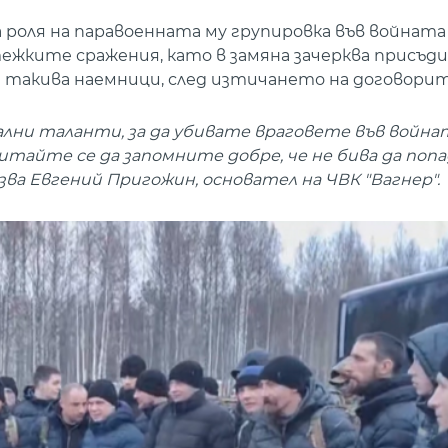
оля на паравоенната му групировка във войната 
тежките сражения, като в замяна зачерква присъд
д такива наемници, след изтичането на договорит
ални таланти, за да убивате враговете във войнат
итайте се да запомните добре, че не бива да поп
азва Евгений Пригожин, основател на ЧВК "Вагнер".