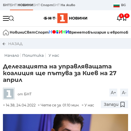
БНТ
БНТ
НОВИНИ
БНТ
Спорт
БНТ
На живо
BG
3
0
Новини
Свят
Спорт
Времето
България и еврото
Би
НАЗАД
Начало
Политика
У нас
Делегацията на управляващата
коалиция ще пътува за Киев на 27
април
A+
A-
БНТ
от
Запази
14:38, 24.04.2022
Чете се за: 01:10 мин.
У нас