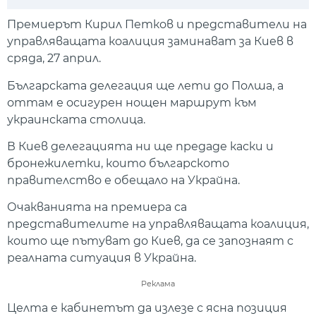
Play
Mute
Setti
Премиерът Кирил Петков и представители на
управляващата коалиция заминават за Киев в
сряда, 27 април.
Българската делегация ще лети до Полша, а
оттам е осигурен нощен маршрут към
украинската столица.
В Киев делегацията ни ще предаде каски и
бронежилетки, които българското
правителство е обещало на Украйна.
Очакванията на премиера са
представителите на управляващата коалиция,
които ще пътуват до Киев, да се запознаят с
реалната ситуация в Украйна.
Реклама
Целта е кабинетът да излезе с ясна позиция