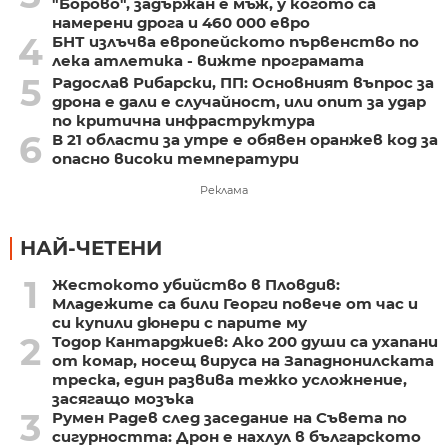
"Борово", задържан е мъж, у когото са
намерени дрога и 460 000 евро
4
БНТ излъчва европейското първенство по
лека атлетика - вижте програмата
5
Радослав Рибарски, ПП: Основният въпрос за
дрона е дали е случайност, или опит за удар
по критична инфраструктура
6
В 21 области за утре е обявен оранжев код за
опасно високи температури
Реклама
НАЙ-ЧЕТЕНИ
1
Жестокото убийство в Пловдив:
Младежите са били Георги повече от час и
си купили дюнери с парите му
2
Тодор Кантарджиев: Ако 200 души са ухапани
от комар, носещ вируса на Западнонилската
треска, един развива тежко усложнение,
засягащо мозъка
3
Румен Радев след заседание на Съвета по
сигурността: Дрон е нахлул в българското