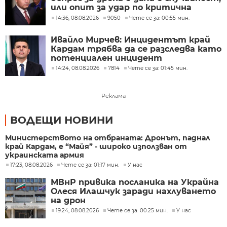
или опит за удар по критична
инфраструктура
14:36, 08.08.2026
9050
Чете се за: 00:55 мин.
Ивайло Мирчев: Инцидентът край
Кардам трябва да се разследва като
потенциален инцидент
14:24, 08.08.2026
7814
Чете се за: 01:45 мин.
Реклама
ВОДЕЩИ НОВИНИ
Министерството на отбраната: Дронът, паднал
край Кардам, е “Майя” - широко използван от
украинската армия
17:23, 08.08.2026
Чете се за: 01:17 мин.
У нас
МВнР привика посланика на Украйна
Олеся Илашчук заради нахлуването
на дрон
19:24, 08.08.2026
Чете се за: 00:25 мин.
У нас