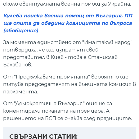
около евентуалната военна помощ за Украйна.
Кулеба поиска военна помощ от България, ПП
ще опита да обедини коалицията по въпроса
(обобщение)
За момента единствено от "Има такъв народ"
потвърдиха, че ще изпратят свой
представител в Киев - това е Станислав
Балабанов.
От "Продължаваме промяната" вероятно ще
пътува председателят на външната комисия в
парламента.
От "Демократична България" още не са
коментирали поканата на премиера. А
решението на БСП се очаква след празниците.
СВЪРЗАНИ СТАТИИ: