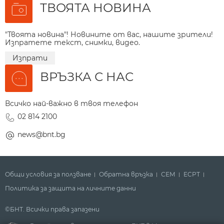
ТВОЯТА НОВИНА
"Твоята новина"! Новините от вас, нашите зрители!
Изпратете текст, снимки, видео.
Изпрати
ВРЪЗКА С НАС
Всичко най-важно в твоя телефон
02 814 2100
news@bnt.bg
Общи условия за ползване
Обратна връзка
СЕМ
ECPT
Политика за защита на личните данни
©БНТ. Всички права запазени