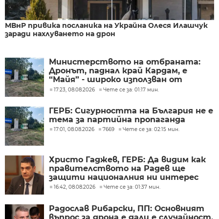
МВнР привика посланика на Украйна Олеся Илашчук
заради нахлуването на дрон
Министерството на отбраната:
Дронът, паднал край Кардам, е
“Майя” - широко използван от
украинската армия
17:23, 08.08.2026
Чете се за: 01:17 мин.
ГЕРБ: Сигурността на България не е
тема за партийна пропаганда
17:01, 08.08.2026
7669
Чете се за: 02:15 мин.
Христо Гаджев, ГЕРБ: Да видим как
правителството на Радев ще
защити националния ни интерес
16:42, 08.08.2026
Чете се за: 01:37 мин.
Радослав Рибарски, ПП: Основният
въпрос за дрона е дали е случайност,