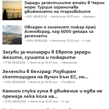
Заради зачестилите атаки в Черно
море: Турция ограничава
движението на търговските
кораби
18:01, 08.08.2026
Чете се за: 00:52 мин.
Балкани
Овладян е големият пожар край
Асеновград, над 6000 декара са
засегнати
18:39, 08.08.2026
Чете се за: 02:15 мин.
У нас
Загуби за милиарди в Европа заради
жегите, сушата и пожарите
17:38, 08.08.2026
Чете се за: 02:47 мин.
Икономика
Зеленски в Белград: Разбирам
скептицизма на Вучич към ЕС, но...
15:22, 08.08.2026
Чете се за: 05:35 мин.
По света
Камион спука гума в движение и едва не
премаза лека кола на...
12:00, 08.08.2026
Чете се за: 01:07 мин.
У нас