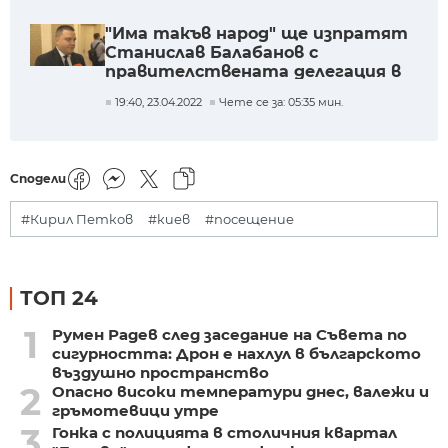
"Има такъв народ" ще изпратят
Станислав Балабанов с
правителствената делегация в
Киев
19:40, 23.04.2022
Чете се за: 05:35 мин.
Сподели
#Кирил Петков
#киев
#посещение
ТОП 24
1
Румен Радев след заседание на Съвета по
сигурността: Дрон е нахлул в българското
въздушно пространство
2
Опасно високи температури днес, валежи и
гръмотевици утре
3
Гонка с полицията в столичния квартал