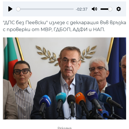
-02:37
Play
Mute
Setti
"ДПС без Пеевски" излезе с декларация във връзка
с проверки от МВР, ГДБОП, АДФИ и НАП.
Реклама