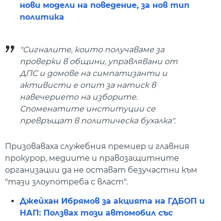
нови модели на поведение, за нов тип
политика
"Сигналите, които получаваме за
проверки в общини, управлявани от
ДПС и домове на симпатизанти и
активисти е опит за натиск в
навечерието на изборите.
Споменатите институции се
превръщат в политическа бухалка".
Призоваваха служебния премиер и главния
прокурор, медиите и правозащитните
организации да не остават безучастни към
"тази злоупотреба с власт".
Джейхан Ибрямов за акцията на ГДБОП и
НАП: Ползвах този автомобил със