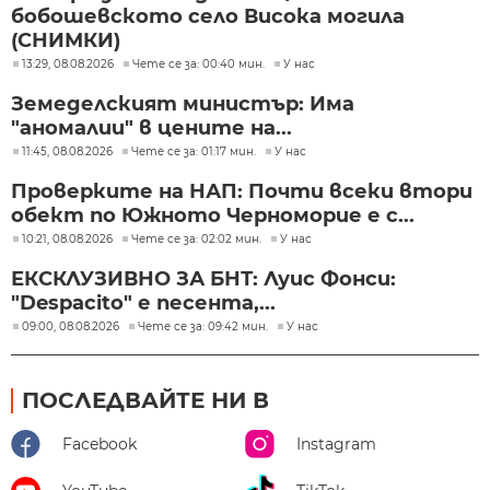
бобошевското село Висока могила
(СНИМКИ)
13:29, 08.08.2026
Чете се за: 00:40 мин.
У нас
Земеделският министър: Има
"аномалии" в цените на...
11:45, 08.08.2026
Чете се за: 01:17 мин.
У нас
Проверките на НАП: Почти всеки втори
обект по Южното Черноморие е с...
10:21, 08.08.2026
Чете се за: 02:02 мин.
У нас
ЕКСКЛУЗИВНО ЗА БНТ: Луис Фонси:
"Despacito" е песента,...
09:00, 08.08.2026
Чете се за: 09:42 мин.
У нас
ПОСЛЕДВАЙТЕ НИ В
Facebook
Instagram