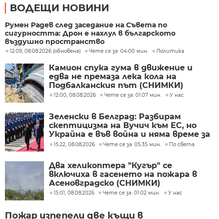
ВОДЕЩИ НОВИНИ
Румен Радев след заседание на Съвета по
сигурността: Дрон е нахлул в българското
въздушно пространство
12:09, 08.08.2026 (обновена)
Чете се за: 04:00 мин.
Политика
Камион спука гума в движение и
едва не премаза лека кола на
Подбалканския път (СНИМКИ)
12:00, 08.08.2026
Чете се за: 01:07 мин.
У нас
Зеленски в Белград: Разбирам
скептицизма на Вучич към ЕС, но
Украйна е във война и няма време за
скептицизъм
15:22, 08.08.2026
Чете се за: 05:35 мин.
По света
Два хеликоптера "Кугър" се
включиха в гасенето на пожара в
Асеновградско (СНИМКИ)
15:01, 08.08.2026
Чете се за: 01:02 мин.
У нас
Пожар изпепели две къщи в