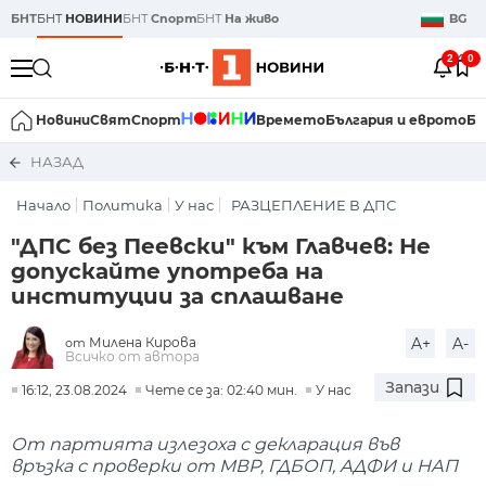
БНТ
БНТ
НОВИНИ
БНТ
Спорт
БНТ
На живо
BG
2
0
Новини
Свят
Спорт
Времето
България и еврото
Би
НАЗАД
Начало
Политика
У нас
РАЗЦЕПЛЕНИЕ В ДПС
"ДПС без Пеевски" към Главчев: Не
допускайте употреба на
институции за сплашване
Милена Кирова
A+
A-
от
Всичко от автора
Запази
16:12, 23.08.2024
Чете се за: 02:40 мин.
У нас
От партията излезоха с декларация във
връзка с проверки от МВР, ГДБОП, АДФИ и НАП