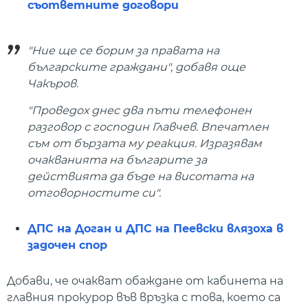
съответните договори
"Ние ще се борим за правата на
българските граждани", добавя още
Чакъров.
"Проведох днес два пъти телефонен
разговор с господин Главчев. Впечатлен
съм от бързата му реакция. Изразявам
очакванията на българите за
действията да бъде на висотата на
отговорностите си".
ДПС на Доган и ДПС на Пеевски влязоха в
задочен спор
Добави, че очакват обаждане от кабинета на
главния прокурор във връзка с това, което са