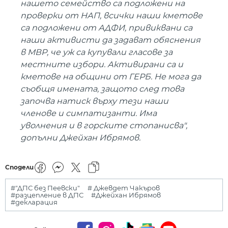
нашето семейство са подложени на
проверки от НАП, всички наши кметове
са подложени от АДФИ, привиквани са
наши активисти да задават обяснения
в МВР, че уж са купували гласове за
местните избори. Активирани са и
кметове на общини от ГЕРБ. Не мога да
съобщя имената, защото след това
започва натиск върху тези наши
членове и симпатизанти. Има
уволнения и в горските стопанисва",
допълни Джейхан Ибрямов.
Сподели
#"ДПС без Пеевски"
# Джевдет Чакъров
#разцепление в ДПС
#Джейхан Ибрямов
#декларация