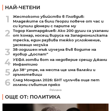
НАЙ-ЧЕТЕНИ
1
Жестокото убийство в Пловдив:
Младежите са били Георги повече от час и
си купили дюнери с парите му
2
Тодор Кантарджиев: Ако 200 души са ухапани
от комар, носещ вируса на Западнонилската
треска, един развива тежко усложнение,
засягащо мозъка
3
38-годишен мъж изчезна във водите на
язовир „Доспат“
4
УЕФА готви вот на недоверие срещу Джани
Инфантино
5
До 38° утре, на места ще има валежи и
гръмотевици
6
След Мондиал 2026: БНТ излъчва още пет
големи събития пряко
Реклама
ОЩЕ ОТ: ПОЛИТИКА