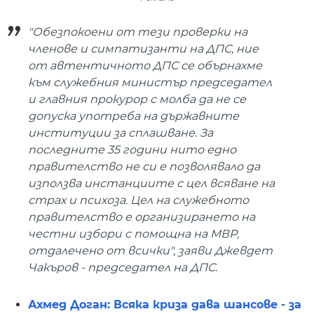
"Обезпокоени от тези проверки на
членове и симпатизанти на ДПС, ние
от автентичното ДПС се обърнахме
към служебния министър председател
и главния прокурор с молба да не се
допуска употреба на държавните
институции за сплашване. За
последните 35 години нито едно
правителство не си е позволявало да
използва инстанциите с цел всяване на
страх и психоза. Цел на служебното
правителство е организирането на
честни избори с помощна на МВР,
отдалечено от всички", заяви Джевдет
Чакъров - председател на ДПС.
Ахмед Доган: Всяка криза дава шансове - за