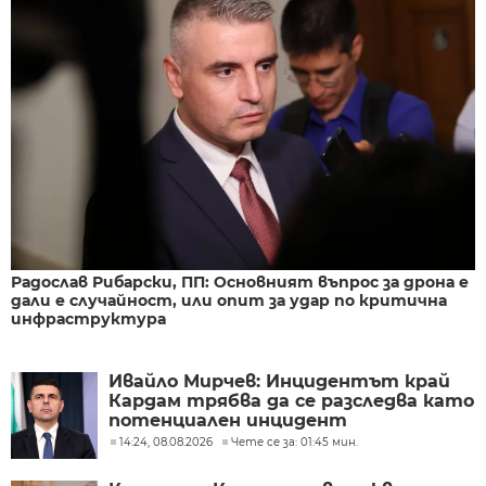
Радослав Рибарски, ПП: Основният въпрос за дрона е
дали е случайност, или опит за удар по критична
инфраструктура
Ивайло Мирчев: Инцидентът край
Кардам трябва да се разследва като
потенциален инцидент
14:24, 08.08.2026
Чете се за: 01:45 мин.