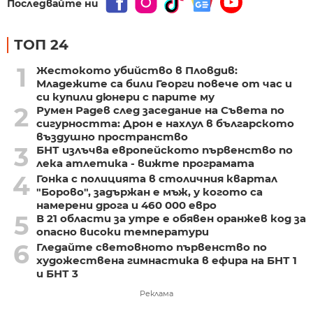
Последвайте ни
ТОП 24
1
Жестокото убийство в Пловдив:
Младежите са били Георги повече от час и
си купили дюнери с парите му
2
Румен Радев след заседание на Съвета по
сигурността: Дрон е нахлул в българското
въздушно пространство
3
БНТ излъчва европейското първенство по
лека атлетика - вижте програмата
4
Гонка с полицията в столичния квартал
"Борово", задържан е мъж, у когото са
намерени дрога и 460 000 евро
5
В 21 области за утре е обявен оранжев код за
опасно високи температури
6
Гледайте световното първенство по
художествена гимнастика в ефира на БНТ 1
и БНТ 3
Реклама