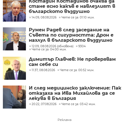
Костадин Костадинов очаква да
стане ясно какъв е навлезлият в
българското въздушно
пространство дрон
14:09, 08.08.2026
Чете се за: 01:10 мин.
Румен Радев след заседание на
Съвета по сигурността: Дрон е
нахлул в българското въздушно
пространство
12:09, 08.08.2026 (обновена)
9304
Чете се за: 04:00 мин.
Димитър Главчев: Не проверявам
сам себе си
11:37, 08.08.2026
Чете се за: 00:52 мин.
И след медицинско заключение: Пак
отказаха на Ива Михайлова да се
лекува в България
20:22, 07.08.2026
Чете се за: 03:42 мин.
Реклама