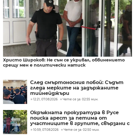
Христо Широков: Не съм се укривал, обвинението
срещу мен е политически натиск
След смъртоносния побой: Съдът
гледа мерките на задържаните
тийнейджъри
12:21, 07.08.2026
Чете се за: 02:55 мин.
Окръжната прокуратура в Русе
поиска арест за петима от
участниците в групите, свързани с
разбитата лаборатория за
10:59, 07.08.2026
Чете се за: 02:50 мин.
фентанил