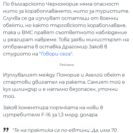
По българското Черноморие няма опасност
нито за корабоплаването, нито за туристите.
Случва се да изплуват остатъци от военни
обекти, но както търговското корабоплаване,
така и ВМС правят съответното наблюдение
и реагират навреме. Това заяви министърът на
отбраната в оставка Драгомир Заков в
студиото на
"Говори сега"
.
Реклама
Изплувалият между Поморие и Ахелой обект е
стартови двигател на ракета. Самият той е
кух цилиндър и е напълно безопасен, уточни
той.
Заков коментира поръчката на нови 8
изтребителя F-16 за 1,3 млрд. долара.
"Те на практика са по-евтини. Да, има 70