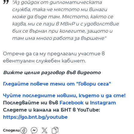
"Аз дойдох от дипломатическата
служба, така че мястото ми винаги
може да бъде там. Мястото, както се
казва, ми се пази в МВнР и с удоволствие
бих се върнал при колегите, защото и
там има много работа за вършене"
Отрече да са му предлагали участие в
евентуален служебен кабинет.
Вижте целия разговор във видеото
Гледайте повече теми от "Говори сега"
Чуйте последните новини, където и да сте!
Последвайте ни във
Facebook
и
Instagram
Следете и канала на БНТ в YouTube:
https://go.bnt.bg/youtube
Сподели