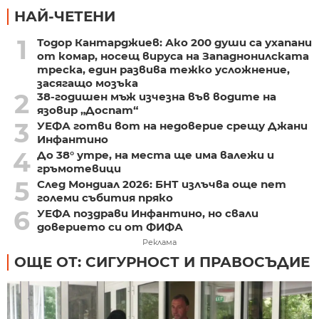
НАЙ-ЧЕТЕНИ
1
Тодор Кантарджиев: Ако 200 души са ухапани
от комар, носещ вируса на Западнонилската
треска, един развива тежко усложнение,
засягащо мозъка
2
38-годишен мъж изчезна във водите на
язовир „Доспат“
3
УЕФА готви вот на недоверие срещу Джани
Инфантино
4
До 38° утре, на места ще има валежи и
гръмотевици
5
След Мондиал 2026: БНТ излъчва още пет
големи събития пряко
6
УЕФА поздрави Инфантино, но свали
доверието си от ФИФА
Реклама
ОЩЕ ОТ: СИГУРНОСТ И ПРАВОСЪДИЕ