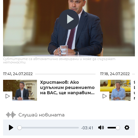
Субтитрите са автоматично генерирани и може да съдържат
неточности.
17:41, 24.07.2022
17:18, 24.07.2022
Христанов: Ако
Я
изпълним решението
И
на ВАС, ще направим...
щ
м
Слушай новината
-03:41
Play
Mute
Setti