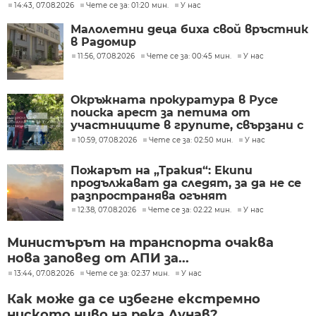
14:43, 07.08.2026
Чете се за: 01:20 мин.
У нас
Малолетни деца биха свой връстник
в Радомир
11:56, 07.08.2026
Чете се за: 00:45 мин.
У нас
Окръжната прокуратура в Русе
поиска арест за петима от
участниците в групите, свързани с
разбитата лаборатория за
10:59, 07.08.2026
Чете се за: 02:50 мин.
У нас
фентанил
Пожарът на „Тракия“: Екипи
продължават да следят, за да не се
разпространява огънят
12:38, 07.08.2026
Чете се за: 02:22 мин.
У нас
Министърът на транспорта очаква
нова заповед от АПИ за...
13:44, 07.08.2026
Чете се за: 02:37 мин.
У нас
Как може да се избегне екстремно
ниското ниво на река Дунав?