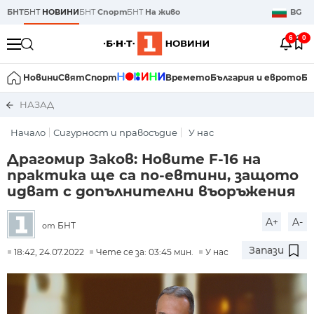
БНТ
БНТ
НОВИНИ
БНТ
Спорт
БНТ
На живо
BG
6
0
Новини
Свят
Спорт
Времето
България и еврото
Би
НАЗАД
Начало
Сигурност и правосъдие
У нас
Драгомир Заков: Новите F-16 на
практика ще са по-евтини, защото
идват с допълнителни въоръжения
A+
A-
БНТ
от
Запази
18:42, 24.07.2022
Чете се за: 03:45 мин.
У нас