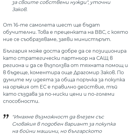
за своите собствени нужди", уточни
Заков.
От 16-те самолета шест ще бъдат
обучителни. Това е преценката на ВВС, с която
ние се съобразяваме, заяви министърът.
България може доста добре да се позиционира
като стратегически партньор на САЩ в
региона и да се възползва от тяхната помощ и
в бъдеще, коментира още Драгомир Заков. По
думите му идеята за обща поръчка за покупка
на оръжия от ЕС е правилно действие, тъй
като създава за по-ниски цени и по-големи
способности.
"Имахме възможност да влезем със
Словакия в подобен вариант за покупка
на бойни машини, но българското