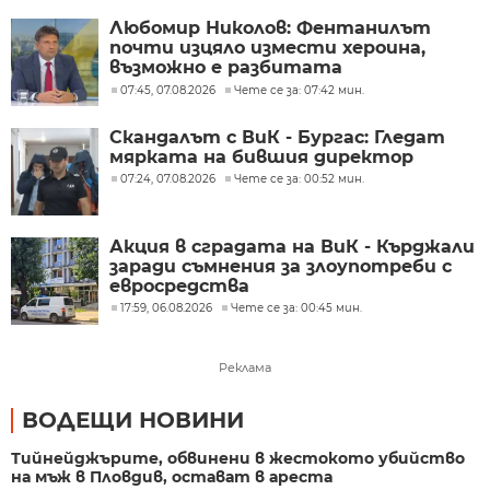
Любомир Николов: Фентанилът
почти изцяло измести хероина,
възможно е разбитата
лаборатория да е единствената у
07:45, 07.08.2026
Чете се за: 07:42 мин.
нас
Скандалът с ВиК - Бургас: Гледат
мярката на бившия директор
07:24, 07.08.2026
Чете се за: 00:52 мин.
Акция в сградата на ВиК - Кърджали
заради съмнения за злоупотреби с
евросредства
17:59, 06.08.2026
Чете се за: 00:45 мин.
Реклама
ВОДЕЩИ НОВИНИ
Тийнейджърите, обвинени в жестокото убийство
на мъж в Пловдив, остават в ареста