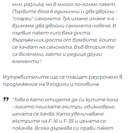
млн. разлика, но в много по-голям пакет.
Първите бяха 6 единични и два двойни -
"спарки" самолета. Тук имаме имаме 4:4 -
взимаме два двойни самолета повече. В
първия пакет липсваха доста
въоръжения, доста от бомбите, които
се качват на самолета. Във втория те
са включени, както и редица други
елементи".
Изтребителите ще се плащат разсрочено в
продължение на 9 години и половина.
"Това е като отидете да си купите кола
- когато поискате екстри, обикновено
цената се качва. Като увеличаваме
екстрите на F-16 и F-35 и цената се
покачва. Всяка държава си прави пакет