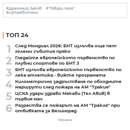
#Драгомир Заков
#"Говори сега"
#изтребители
ТОП 24
1
След Мондиал 2026: БНТ излъчва още пет
големи събития пряко
2
Гледайте европейското първенство по
плувни спортове по БНТ 3
3
БНТ излъчва европейското първенство по
лека атлетика - вижте програмата
4
Километрично задръстване по обходните
маршрути след пожара на АМ "Тракия"
5
ЦСКА удари здраво Макаби (Тел Авив) в
първия мач
6
Разраства се пожарът на АМ "Тракия" при
отбивката за Велинград
Реклама