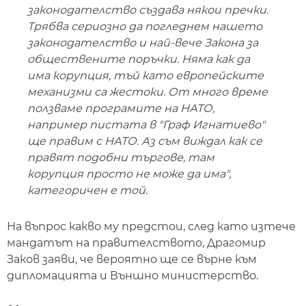
законодателство създава някои пречки.
Трябва сериозно да погледнем нашето
законодателство и най-вече Закона за
обществените поръчки. Няма как да
има корупция, тъй като европейските
механизми са жестоки. От много време
ползваме програмите на НАТО,
например пистата в "Граф Игнатиево"
ще правим с НАТО. Аз съм виждал как се
правят подобни търгове, там
корупция просто не може да има",
категоричен е той.
На въпрос какво му предстои, след като изтече
мандатът на правителството, Драгомир
Заков заяви, че вероятно ще се върне към
дипломацията и Външно министерство.