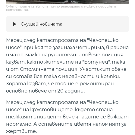
Субтитрите са автоматично генерирани и може да съдържат
неточности.
Слушай новината
Месец след катастрофата на "Челопешко
шосе", при която загинаха четирима, в района
има по-малко нарушители и повече полиция
казват, както жителите на "Ботунец", така
и от Столичната полиция. Участъкът обаче
си остава все така с неравности и кръпки.
Хората казват, че той не е ремонтиран
основно повече от 20 години.
Месец след катастрофата на "Челопешко
шосе" на кръстовището, където стана
тежкият инцидент вече знаците се виждат
нормално. А оставените цветя напомнят за
жертвите.