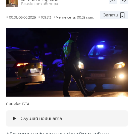
A+
A-
Всичко от автора
Запази
00:01, 06.06.2026
109513
Чете се за: 00:52 мин.
Снимка: БТА
Слушай новината