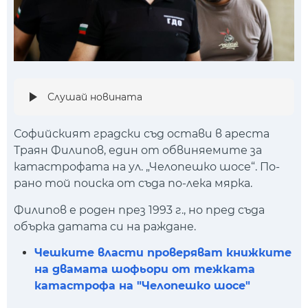
Слушай новината
Софийският градски съд остави в ареста
Траян Филипов, един от обвиняемите за
катастрофата на ул. „Челопешко шосе“. По-
рано той поиска от съда по-лека мярка.
Филипов е роден през 1993 г., но пред съда
обърка датата си на раждане.
Чешките власти проверяват книжките
на двамата шофьори от тежката
катастрофа на "Челопешко шосе"