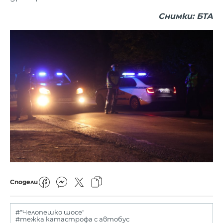
Снимки: БТА
Сподели
#"Челопешко шосе"
#тежка катастрофа с автобус