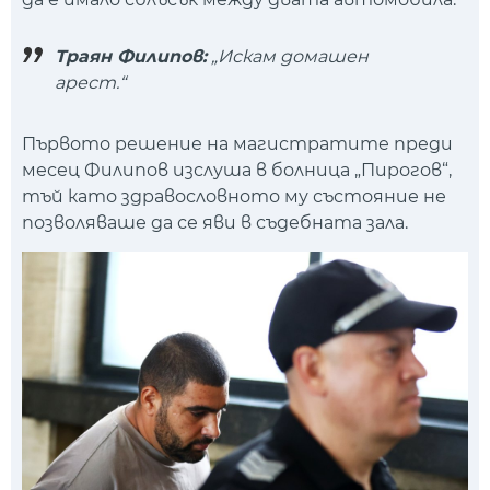
Траян Филипов:
„Искам домашен
арест.“
Първото решение на магистратите преди
месец Филипов изслуша в болница „Пирогов“,
тъй като здравословното му състояние не
позволяваше да се яви в съдебната зала.