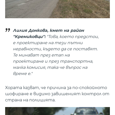
Лилия Донкова, кмет на район
"Кремиковци":
"Това, което предстои,
е проектиране на тези пътни
неравности, където да се поставят.
Те минават през етап на
проектиране и през транспортна,
малка комисия, така че въпрос на
време е."
Хората казват, че причина за по-спокойното
шофиране е видимо завишеният контрол от
страна на полицията.