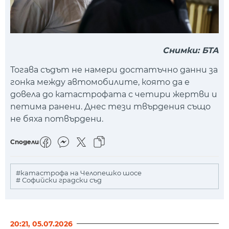
Снимки: БТА
Тогава съдът не намери достатъчно данни за
гонка между автомобилите, която да е
довела до катастрофата с четири жертви и
петима ранени. Днес тези твърдения също
не бяха потвърдени.
Сподели
#катастрофа на Челопешко шосе
# Софийски градски съд
20:21, 05.07.2026