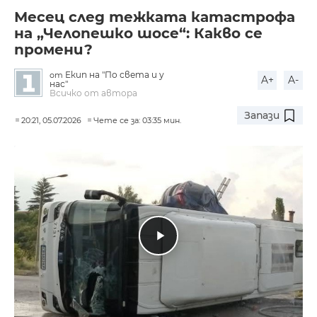
Месец след тежката катастрофа
на „Челопешко шосе“: Какво се
промени?
Екип на "По света и у
от
A+
A-
нас"
Всичко от автора
Запази
20:21, 05.07.2026
Чете се за: 03:35 мин.