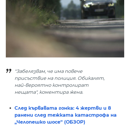
"Забелязвам, че има повече
присъствие на полиция. Обикалят,
най-вероятно контролират
нещата", коментира жена.
След кървавата гонка: 4 жертви и 8
ранени след тежката катастрофа на
„Челопешко шосе“ (ОБЗОР)