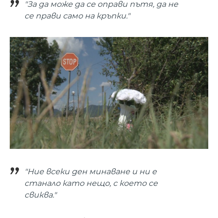
"За да може да се оправи пътя, да не
се прави само на кръпки."
"Ние всеки ден минаване и ни е
станало като нещо, с което се
свиква."