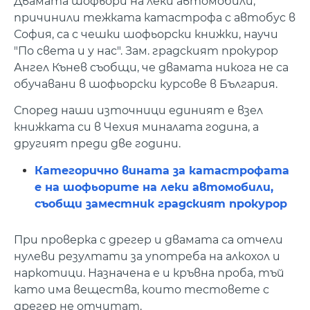
Двамата шофьори на леки автомобили,
причинили тежката катастрофа с автобус в
София, са с чешки шофьорски книжки, научи
"По света и у нас". Зам. градският прокурор
Ангел Кънев съобщи, че двамата никога не са
обучавани в шофьорски курсове в България.
Според наши източници единият е взел
книжката си в Чехия миналата година, а
другият преди две години.
Категорично вината за катастрофата
е на шофьорите на леки автомобили,
съобщи заместник градският прокурор
При проверка с дрегер и двамата са отчели
нулеви резултати за употреба на алкохол и
наркотици. Назначена е и кръвна проба, тъй
като има вещества, които тестовете с
дрегер не отчитат.