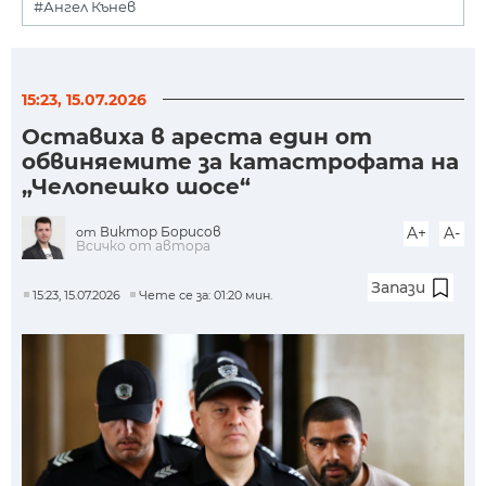
#Ангел Кънев
15:23, 15.07.2026
Оставиха в ареста един от
обвиняемите за катастрофата на
„Челопешко шосе“
Виктор Борисов
A+
A-
от
Всичко от автора
Запази
15:23, 15.07.2026
Чете се за: 01:20 мин.