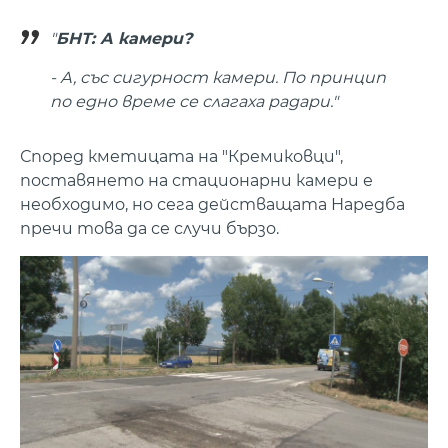
"
БНТ: А камери?
- А, със сигурност камери. По принцип
по едно време се слагаха радари."
Според кметицата на "Кремиковци",
поставянето на стационарни камери е
необходимо, но сега действащата Наредба
пречи това да се случи бързо.