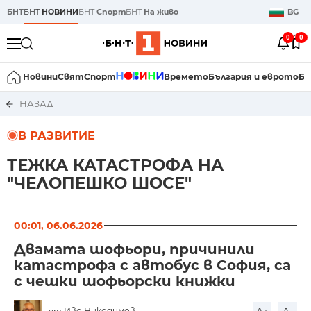
БНТ
БНТ
НОВИНИ
БНТ
Спорт
БНТ
На живо
BG
0
0
Новини
Свят
Спорт
Времето
България и еврото
Би
НАЗАД
В РАЗВИТИЕ
ТЕЖКА КАТАСТРОФА НА
"ЧЕЛОПЕШКО ШОСЕ"
00:01, 06.06.2026
Двамата шофьори, причинили
катастрофа с автобус в София, са
с чешки шофьорски книжки
Иво Никодимов
от