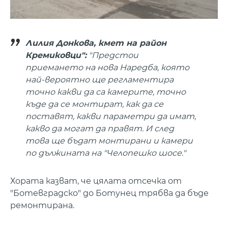
Лилия Донкова, кмет на район
Кремиковци":
"Предстои
приемането на нова Наредба, която
най-вероятно ще регламентира
точно какви да са камерите, точно
къде да се монтират, как да се
поставят, какви параметри да имат,
какво да могат да правят. И след
това ще бъдат монтирани и камери
по дължината на "Челопешко шосе."
Хората казват, че цялата отсечка от
"Ботевградско" до Ботунец трябва да бъде
ремонтирана.