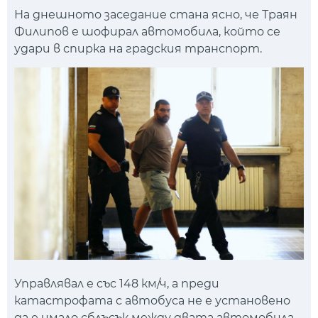
На днешното заседание стана ясно, че Траян
Филипов е шофирал автомобила, който се
удари в спирка на градския транспорт.
Управлявал е със 148 км/ч, а преди
катастрофата с автобуса не е установено
да е имало сблъсък между двата автомобила.