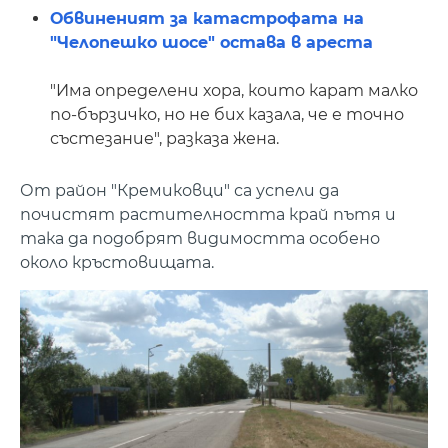
Обвиненият за катастрофата на
"Челопешко шосе" остава в ареста
"Има определени хора, които карат малко
по-бързичко, но не бих казала, че е точно
състезание", разказа жена.
От район "Кремиковци" са успели да
почистят растителността край пътя и
така да подобрят видимостта особено
около кръстовищата.