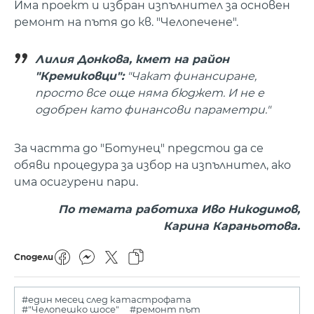
Има проект и избран изпълнител за основен
ремонт на пътя до кв. "Челопечене".
Лилия Донкова, кмет на район
"Кремиковци":
"Чакат финансиране,
просто все още няма бюджет. И не е
одобрен като финансови параметри."
За частта до "Ботунец" предстои да се
обяви процедура за избор на изпълнител, ако
има осигурени пари.
По темата работиха Иво Никодимов,
Карина Караньотова.
Сподели
#един месец след катастрофата
#"Челопешко шосе"
#ремонт път