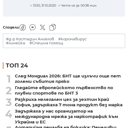
13:50, 31.10.2020
Чете се за: 00:38 мин.
Сподели
#д-р Костадин Ангелов
#коронавирус
#линейка
#Спешна помощ
ТОП 24
1
След Мондиал 2026: БНТ ще излъчи още пет
големи събития пряко
2
Гледайте европейското първенство по
плувни спортове по БНТ 3
3
Разкриха нелегален цех за зехтин край
София, задържаха 7 тона продукт без марка
4
Задържаха у нас организатор на
международна мрежа за наркотрафик към
Украйна и ЕС
Лотарийна печалба на боклука: Печеливш