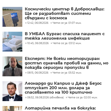
Космически център в Доброславци:
Ще се разработват системи
свързани с космоса
12:42, 06.08.2026
Чете се за: 01:07 мин.
В УМБАЛ Бургас спасиха пациент с
тежка легионелна инфекция
10:45, 06.08.2026
Чете се за: 03:12 мин.
Експерт: Не всеки неоторизиран
достъп означава пробив на данни, но
показва сериозни пропуски в
киберсигурността
08:15, 06.08.2026
Чете се за: 05:52 мин.
Леонардо ди Каприо и Джеф Безос
отпускат 200 млн. долара за
спасяването на 100 критично
застрашени вида
06:52, 06.08.2026 (обновена)
Чете се за: 02:00 мин.
Лотарийна печалба на боклука: