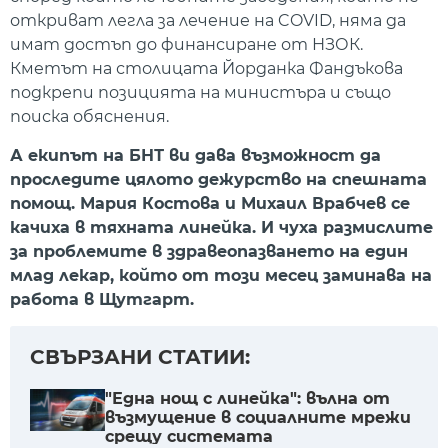
откриват легла за лечение на COVID, няма да
имат достъп до финансиране от НЗОК.
Кметът на столицата Йорданка Фандъкова
подкрепи позицията на министъра и също
поиска обяснения.
А екипът на БНТ ви дава възможност да
проследите цялото дежурство на спешната
помощ. Мария Костова и Михаил Врабчев се
качиха в тяхната линейка. И чуха размислите
за проблемите в здравеопазването на един
млад лекар, който от този месец заминава на
работа в Щутгарт.
СВЪРЗАНИ СТАТИИ:
"Една нощ с линейка": вълна от
възмущение в социалните мрежи
срещу системата