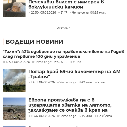
Печеливш билет е намерен в
боклукчийски камион
22:50, 05.08.2026
8147
Чете се за: 00:35 мин.
Реклама
ВОДЕЩИ НОВИНИ
"Галъп": 42% одобрение на правителството на Радев
след първите 100 дни управление
12:50, 06.08.2026
Чете се за: 03:52 мин.
У нас
Пожар край 69-ия километър на АМ
„Тракия“
13:01, 06.08.2026
Чете се за: 01:42 мин.
У нас
Европа продължава да е в
изгарящата хватка на лятото,
захлаждане се очаква в края на
седмицата
11:46, 06.08.2026
Чете се за: 02:15 мин.
По света