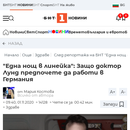
БНТ
БНТ
НОВИНИ
БНТ
Спорт
БНТ
На живо
BG
5
0
Новини
Свят
Спорт
Времето
България и еврото
Би
НАЗАД
Начало
Още
Здраве
След репортажа на БНТ "Една нощ с
"Една нощ в линейка": Защо доктор
Лунд предпочете да работи в
Германия
Мария Костова
A+
A-
от
Всичко от автора
09:40, 01.11.2020
14128
Чете се за: 00:42 мин.
Запази
Здраве