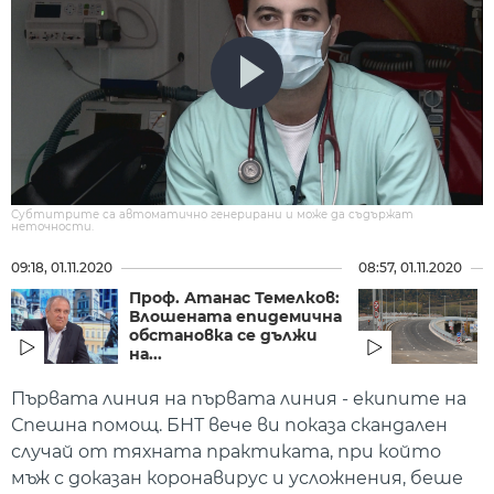
Субтитрите са автоматично генерирани и може да съдържат
неточности.
09:18, 01.11.2020
08:57, 01.11.2020
Проф. Атанас Темелков:
Влошената епидемична
обстановка се дължи
на...
Първата линия на първата линия - екипите на
Спешна помощ. БНТ вече ви показа скандален
случай от тяхната практиката, при който
мъж с доказан коронавирус и усложнения, беше