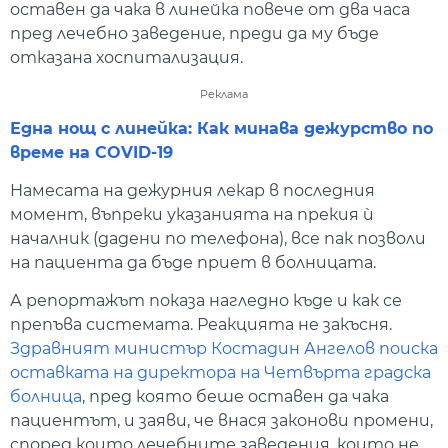
оставен да чака в линейка повече от два часа
пред лечебно заведение, преди да му бъде
отказана хоспитализация.
Реклама
Една нощ с линейка: Как минава дежурство по
време на COVID-19
Намесата на дежурния лекар в последния
момент, въпреки указанията на прекия ѝ
началник (дадени по телефона), все пак позволи
на пациента да бъде приет в болницата.
А репортажът показа нагледно къде и как се
препъва системата. Реакцията не закъсня.
Здравният министър Костадин Ангелов поиска
оставката на директора на Четвърта градска
болница
, пред която беше оставен да чака
пациентът, и заяви, че внася законови промени,
според които лечебните заведения, които не