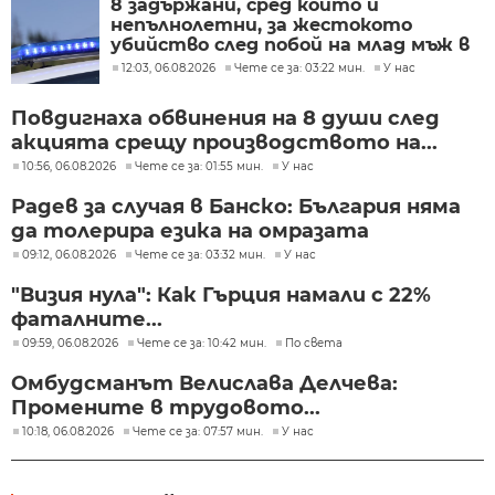
8 задържани, сред които и
непълнолетни, за жестокото
убийство след побой на млад мъж в
Пловдив
12:03, 06.08.2026
Чете се за: 03:22 мин.
У нас
Повдигнаха обвинения на 8 души след
акцията срещу производството на...
10:56, 06.08.2026
Чете се за: 01:55 мин.
У нас
Радев за случая в Банско: България няма
да толерира езика на омразата
09:12, 06.08.2026
Чете се за: 03:32 мин.
У нас
"Визия нула": Как Гърция намали с 22%
фаталните...
09:59, 06.08.2026
Чете се за: 10:42 мин.
По света
Омбудсманът Велислава Делчева:
Промените в трудовото...
10:18, 06.08.2026
Чете се за: 07:57 мин.
У нас