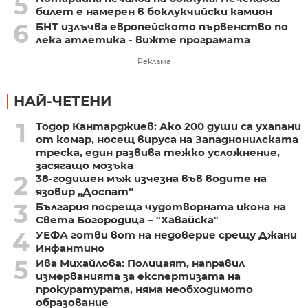
5
билет е намерен в боклукчийски камион
6
БНТ излъчва европейското първенство по
лека атлетика - вижте програмата
Реклама
НАЙ-ЧЕТЕНИ
1
Тодор Кантарджиев: Ако 200 души са ухапани
от комар, носещ вируса на Западнонилската
треска, един развива тежко усложнение,
засягащо мозъка
2
38-годишен мъж изчезна във водите на
язовир „Доспат“
3
България посреща чудотворната икона на
Света Богородица – "Хавайска"
4
УЕФА готви вот на недоверие срещу Джани
Инфантино
5
Ива Михайлова: Полицаят, направил
измерванията за експертизата на
прокуратурата, няма необходимото
образование