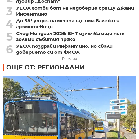
язовир „Доспат“
3
УЕФА готви вот на недоверие срещу Джани
Инфантино
4
До 38° утре, на места ще има валежи и
гръмотевици
5
След Мондиал 2026: БНТ излъчва още пет
големи събития пряко
6
УЕФА поздрави Инфантино, но свали
доверието си от ФИФА
Реклама
ОЩЕ ОТ: РЕГИОНАЛНИ