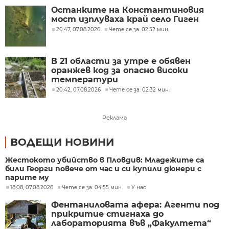
Останките на Константиновия
мост изплуваха край село Гиген
20:47, 07.08.2026
Чете се за: 02:52 мин.
В 21 области за утре е обявен
оранжев код за опасно високи
температури
20:42, 07.08.2026
Чете се за: 02:32 мин.
Реклама
ВОДЕЩИ НОВИНИ
Жестокото убийство в Пловдив: Младежите са
били Георги повече от час и си купили дюнери с
парите му
18:08, 07.08.2026
Чете се за: 04:55 мин.
У нас
Фентаниловата афера: Агенти под
прикритие стигнаха до
лабораторията във „Факултета“