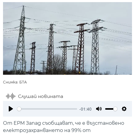
Снимка: БТА
Слушай новината
-01:40
Play
Mute
Setti
От ЕРМ Запад съобщават, че е възстановено
електрозахранването на 99% от