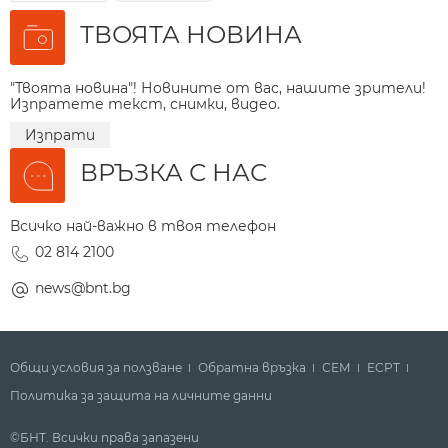
ТВОЯТА НОВИНА
"Твоята новина"! Новините от вас, нашите зрители!
Изпратете текст, снимки, видео.
Изпрати
ВРЪЗКА С НАС
Всичко най-важно в твоя телефон
02 814 2100
news@bnt.bg
Общи условия за ползване
Обратна връзка
СЕМ
ECPT
Политика за защита на личните данни
©БНТ. Всички права запазени