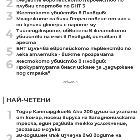
2
плувни спортове по БНТ 3
3
Жестокото убийство в Пловдив:
Младежите са били Георги повече от час и
си купили дюнери с парите му
4
Тийнейджърите, обвинени в жестокото
убийство на мъж в Пловдив, остават в
ареста
5
БНТ излъчва европейското първенство по
лека атлетика - вижте програмата
6
Жестокото убийство в Пловдив:
Прокуратурата внася искане за „задържане
под стража“
Реклама
НАЙ-ЧЕТЕНИ
1
Тодор Кантарджиев: Ако 200 души са ухапани
от комар, носещ вируса на Западнонилската
треска, един развива тежко усложнение,
засягащо мозъка
2
38-годишен мъж изчезна във водите на