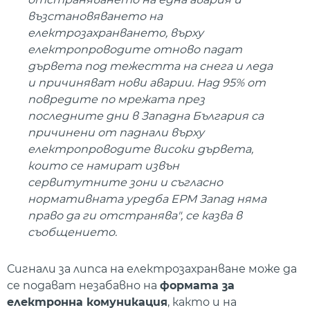
възстановяването на
електрозахранването, върху
електропроводите отново падат
дървета под тежестта на снега и леда
и причиняват нови аварии. Над 95% от
повредите по мрежата през
последните дни в Западна България са
причинени от паднали върху
електропроводите високи дървета,
които се намират извън
сервитутните зони и съгласно
нормативната уредба ЕРМ Запад няма
право да ги отстранява", се казва в
съобщението.
Сигнали за липса на електрозахранване може да
се подават незабавно на
формата за
електронна комуникация
, както и на