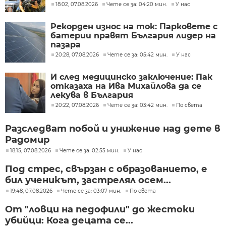
18:02, 07.08.2026
Чете се за: 04:20 мин.
У нас
Рекорден износ на ток: Парковете с
батерии правят България лидер на
пазара
20:28, 07.08.2026
Чете се за: 05:42 мин.
У нас
И след медицинско заключение: Пак
отказаха на Ива Михайлова да се
лекува в България
20:22, 07.08.2026
Чете се за: 03:42 мин.
По света
Разследват побой и унижение над дете в
Радомир
18:15, 07.08.2026
Чете се за: 02:55 мин.
У нас
Под стрес, свързан с образованието, е
бил ученикът, застрелял осем...
19:48, 07.08.2026
Чете се за: 03:07 мин.
По света
От "ловци на педофили" до жестоки
убийци: Кога децата се...