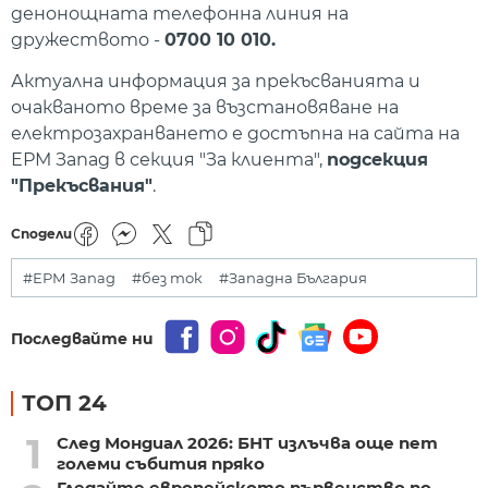
денонощната телефонна линия на
дружеството -
0700 10 010.
Актуална информация за прекъсванията и
очакваното време за възстановяване на
електрозахранването е достъпна на сайта на
ЕРМ Запад в секция "За клиента",
подсекция
"Прекъсвания"
.
Сподели
#ЕРМ Запад
#без ток
#Западна България
Последвайте ни
ТОП 24
1
След Мондиал 2026: БНТ излъчва още пет
големи събития пряко
Гледайте европейското първенство по