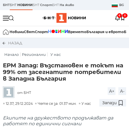
БНТ
БНТ
НОВИНИ
БНТ
Спорт
БНТ
На живо
BG
6
0
Новини
Свят
Спорт
Времето
България и еврото
Би
НАЗАД
Начало
Регионални
У нас
ЕРМ Запад: Възстановен е токът на
99% от засегнатите потребители
в Западна България
A+
A-
БНТ
от
Запази
12:37, 29.12.2024
Чете се за: 01:37 мин.
У нас
Екипите на дружеството продължават да
работят по единични сигнали