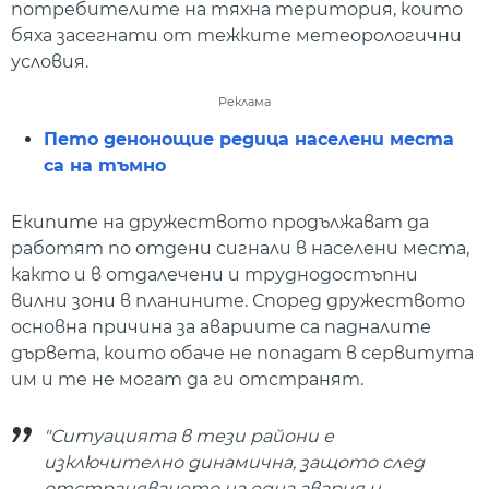
потребителите на тяхна територия, които
бяха засегнати от тежките метеорологични
условия.
Реклама
Пето денонощие редица населени места
са на тъмно
Екипите на дружеството продължават да
работят по отдени сигнали в населени места,
както и в отдалечени и труднодостъпни
вилни зони в планините. Според дружеството
основна причина за авариите са падналите
дървета, които обаче не попадат в сервитута
им и те не могат да ги отстранят.
"Ситуацията в тези райони е
изключително динамична, защото след
отстраняването на една авария и