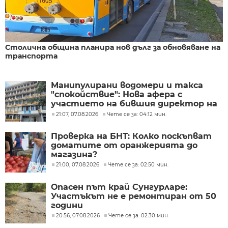
Столична община планира нов дълг за обновяване на
транспорта
Манипулирани водомери и такса
"спокойствие": Нова афера с
участието на бившия директор на
"ВиК - Бургас"
21:07, 07.08.2026
Чете се за: 04:12 мин.
Проверка на БНТ: Колко поскъпват
доматите от оранжерията до
магазина?
21:00, 07.08.2026
Чете се за: 02:50 мин.
Опасен път край Сунгурларе:
Участъкът не е ремонтиран от 50
години
20:56, 07.08.2026
Чете се за: 02:30 мин.