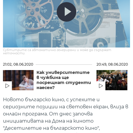
Субтитрите са автоматично генерирани и може да съдържат
неточности.
21:02, 08.06.2020
20:49, 08.06.2020
Как университетите
в чужбина ще
посрещнат студенти
наесен?
з
Новото българско кино, с успехите и
сериозните позиции на свeтовен екран, влиза в
онлайн програма. От днес започва
инициативата на Дома на киното
"Десетилетие на българското кино",