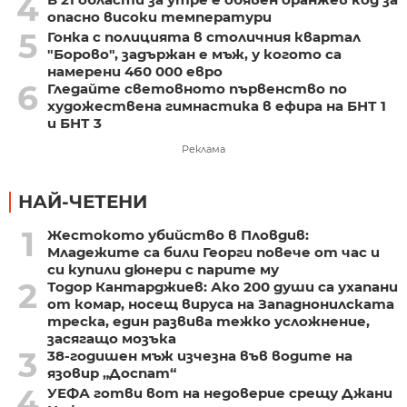
4
опасно високи температури
5
Гонка с полицията в столичния квартал
"Борово", задържан е мъж, у когото са
намерени 460 000 евро
6
Гледайте световното първенство по
художествена гимнастика в ефира на БНТ 1
и БНТ 3
Реклама
НАЙ-ЧЕТЕНИ
1
Жестокото убийство в Пловдив:
Младежите са били Георги повече от час и
си купили дюнери с парите му
2
Тодор Кантарджиев: Ако 200 души са ухапани
от комар, носещ вируса на Западнонилската
треска, един развива тежко усложнение,
засягащо мозъка
3
38-годишен мъж изчезна във водите на
язовир „Доспат“
4
УЕФА готви вот на недоверие срещу Джани