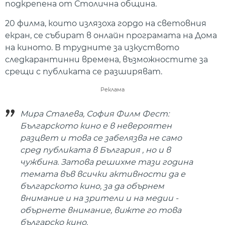
подкрепена от Столична община.
20 филма, които излязоха гордо на световния
екран, се събират в онлайн програмата на Дома
на киното. В трудните за изкуството
следкарантинни времена, възможностите за
срещи с публиката се разширяват.
Реклама
Мира Сталева, София Филм Фест:
Българското кино е в невероятен
разцвет и това се забелязва не само
сред публиката в България , но и в
чужбина. Затова решихме тази година
темата във всички активности да е
българското кино, за да обърнем
внимание и на зрители и на медии -
обърнете внимание, вижте го това
българско кино.