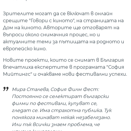
Зрителите могат да се включат в онлайн
срещите "Говори с киното", на страницата на
Дом на киното. Авторите ще отговарят на
въпроси около снимачния процес, но и
актуалните теми за пътищата на родното и
европейско кино.
Новите проекти, които се снимат в България
впечатлиха експертите в програмата "София
Мийтингс" и очакваме нови фестивални успехи.
Мира Сталева, София Филм Фест:
Постоянно се селектират български
филми по фестивали, купуват се,
гледат се. Има страхотна публика. Тук
понякога минават някак незабелязано.
Или пък всички знаем проблема, че