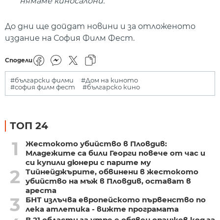
нямаме киносалони.
До дни ще дойдат новини и за отложеното
издание на София Филм Фест.
Сподели
#български филми
#Дом на киното
#софия филм фест
#българско кино
ТОП 24
1
Жестокото убийство в Пловдив:
Младежите са били Георги повече от час и
си купили дюнери с парите му
2
Тийнейджърите, обвинени в жестокото
убийство на мъж в Пловдив, остават в
ареста
3
БНТ излъчва европейското първенство по
лека атлетика - вижте програмата
В 21 области за утре е обявен оранжев код за