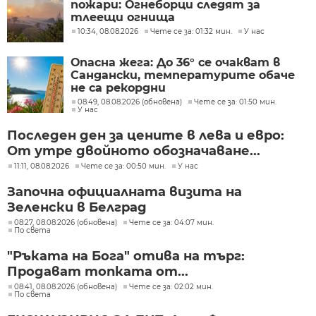
пожари: Огнеборци следят за
тлеещи огнища
10:34, 08.08.2026
Чете се за: 01:32 мин.
У нас
Опасна жега: До 36° се очакват в
Сандански, температурите обаче
не са рекордни
08:49, 08.08.2026 (обновена)
Чете се за: 01:50 мин.
У нас
Последен ден за цените в лева и евро:
От утре двойното обозначаване...
11:11, 08.08.2026
Чете се за: 00:50 мин.
У нас
Започна официалната визита на
Зеленски в Белград
08:27, 08.08.2026 (обновена)
Чете се за: 04:07 мин.
По света
"Ръката на Бога" отива на търг:
Продават топката от...
08:41, 08.08.2026 (обновена)
Чете се за: 02:02 мин.
По света