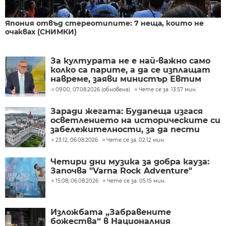
Япония отвъд стереотипите: 7 неща, които не
очаквах (СНИМКИ)
За културата не е най-важно само
колко са парите, а да се изплащат
навреме, заяви министър Евтим
Милошев
09:00, 07.08.2026 (обновена)
Чете се за: 13:57 мин.
Заради жегата: Будапеща изгася
осветлението на историческите си
забележителности, за да пести
енергия
23:12, 06.08.2026
Чете се за: 02:12 мин.
Четири дни музика за добра кауза:
Започва "Varna Rock Adventure"
15:08, 06.08.2026
Чете се за: 05:15 мин.
Изложбата „Забравените
божества“ в Националния