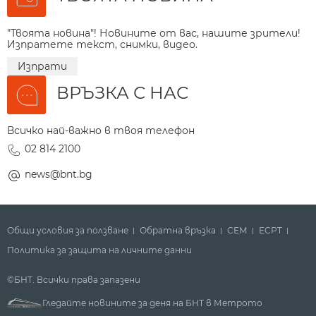
"Твоята новина"! Новините от вас, нашите зрители!
Изпратете текст, снимки, видео.
Изпрати
ВРЪЗКА С НАС
Всичко най-важно в твоя телефон
02 814 2100
news@bnt.bg
Общи условия за ползване
Обратна връзка
СЕМ
ECPT
Политика за защита на личните данни
©БНТ. Всички права запазени
Гледайте новините за деня на БНТ в Метрото