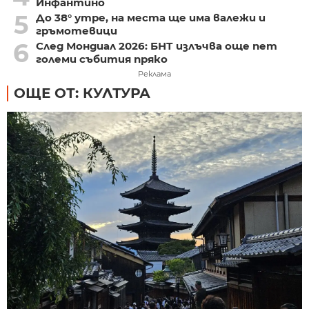
Инфантино
5
До 38° утре, на места ще има валежи и
гръмотевици
6
След Мондиал 2026: БНТ излъчва още пет
големи събития пряко
Реклама
ОЩЕ ОТ: КУЛТУРА