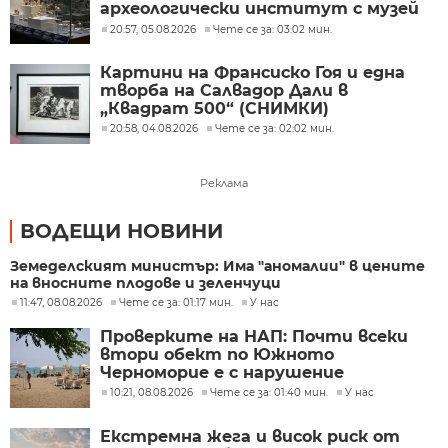
археологически институт с музей
при БАН
20:57, 05.08.2026
Чете се за: 03:02 мин.
Картини на Франсиско Гоя и една
творба на Салвадор Дали в
„Квадрат 500“ (СНИМКИ)
20:58, 04.08.2026
Чете се за: 02:02 мин.
Реклама
ВОДЕЩИ НОВИНИ
Земеделският министър: Има "аномалии" в цените
на вносните плодове и зеленчуци
11:47, 08.08.2026
Чете се за: 01:17 мин.
У нас
Проверките на НАП: Почти всеки
втори обект по Южното
Черноморие е с нарушение
10:21, 08.08.2026
Чете се за: 01:40 мин.
У нас
Екстремна жега и висок риск от