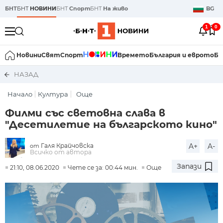
БНТ
БНТ
НОВИНИ
БНТ
Спорт
БНТ
На живо
BG
1
0
Новини
Свят
Спорт
Времето
България и еврото
Би
НАЗАД
Начало
Култура
Още
Филми със световна слава в
"Десетилетие на българското кино"
Галя Крайчовска
A+
A-
от
Всичко от автора
Запази
21:10, 08.06.2020
Чете се за: 00:44 мин.
Още