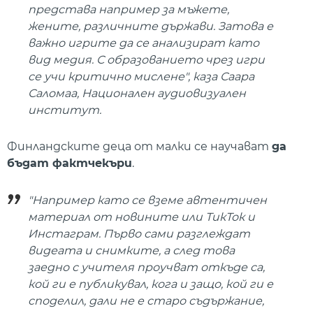
представа например за мъжете,
жените, различните държави. Затова е
важно игрите да се анализират като
вид медия. С образованието чрез игри
се учи критично мислене", каза Саара
Саломаа, Национален аудиовизуален
институт.
Финландските деца от малки се научават
да
бъдат фактчекъри
.
"Например като се вземе автентичен
материал от новините или ТикТок и
Инстаграм. Първо сами разглеждат
видеата и снимките, а след това
заедно с учителя проучват откъде са,
кой ги е публикувал, кога и защо, кой ги е
споделил, дали не е старо съдържание,