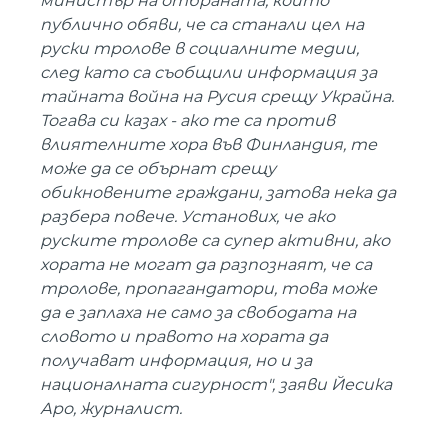
министър на отбраната, който
публично обяви, че са станали цел на
руски тролове в социалните медии,
след като са съобщили информация за
тайната война на Русия срещу Украйна.
Тогава си казах - ако те са против
влиятелните хора във Финландия, те
може да се обърнат срещу
обикновените граждани, затова нека да
разбера повече. Установих, че ако
руските тролове са супер активни, ако
хората не могат да разпознаят, че са
тролове, пропагандатори, това може
да е заплаха не само за свободата на
словото и правото на хората да
получават информация, но и за
националната сигурност", заяви Йесика
Аро, журналист.