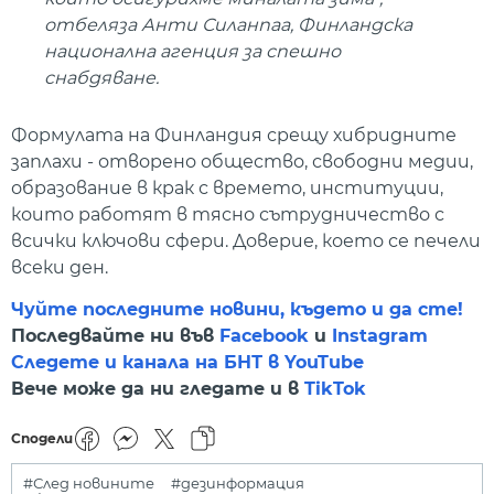
отбеляза Анти Силанпаа, Финландска
национална агенция за спешно
снабдяване.
Формулата на Финландия срещу хибридните
заплахи - отворено общество, свободни медии,
образование в крак с времето, институции,
които работят в тясно сътрудничество с
всички ключови сфери. Доверие, което се печели
всеки ден.
Чуйте последните новини, където и да сте!
Последвайте ни във
Facebook
и
Instagram
Следете и канала на БНТ в YouTube
Вече може да ни гледате и в
TikTok
Сподели
#След новините
#дезинформация