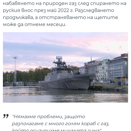
набавянето на природен газ след спирането на
руския внос през май 2022 г. Разследването
продължава, а отстраняването на щетите
може да отнеме месеци.
"Нямахме проблеми, защото
разполагаме с много голям кораб с газ,
който осигурихме миналата зима",