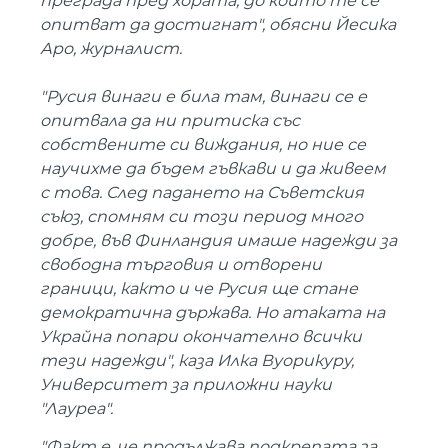
преграда пред хората, до които те се
опитват да достигнат", обясни Йесика
Аро, журналист.
"Русия винаги е била там, винаги се е
опитвала да ни притиска със
собствените си виждания, но ние се
научихме да бъдем гъвкави и да живеем
с това. След падането на Съветския
съюз, спомням си този период много
добре, във Финландия имаше надежди за
свободна търговия и отворени
граници, както и че Русия ще стане
демократична държава. Но атаката на
Украйна попари окончателно всички
тези надежди", каза Илка Вуорикуру,
Университет за приложни науки
"Лауреа".
"Факт е, че продължава подкрепата за