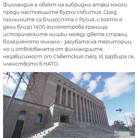
Финландия е обект на хибридни атаки много
преди настоящите бурни събития. Сред
причините са близостта с Русия, с която я
дели близо 1400-километрова граница,
историческите нишки между двете страни,
болезненото минало - загубата на територии,
но и отвоюваната от финландците
независимост от Съветския съюз. И, разбира се,
членството в НАТО.