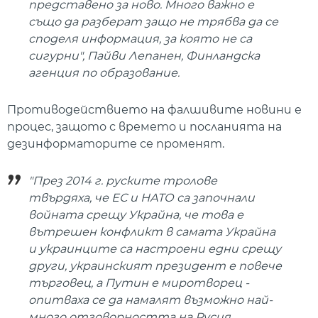
представено за ново. Много важно е
също да разберат защо не трябва да се
споделя информация, за която не са
сигурни", Пайви Лепанен, Финландска
агенция по образование.
Противодействието на фалшивите новини е
процес, защото с времето и посланията на
дезинформаторите се променят.
"През 2014 г. руските тролове
твърдяха, че ЕС и НАТО са започнали
войната срещу Украйна, че това е
вътрешен конфликт в самата Украйна
и украинците са настроени едни срещу
други, украинският президент е повече
търговец, а Путин е миротворец -
опитваха се да намалят възможно най-
много отговорността на Русия.