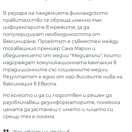
В разгара на пандемията финландското
правителство се обръща именно към
инфлуенсърите в мрежите, за да
популяризират необходимостта от
ваксиниране. Проектът е съвместен между
тогавашния премиер Сана Марин и
обединението от медии "Медиаполи", които
надграждат комуникационната кампания в
традиционните със социалните медии.
Резултатът е едно от най-високите нива на
ваксинация в Европа.
Но колкото и да си подготвен и решен да
разобличаваш дезинформаторите, понякога
цената да застанеш с името и лицето си
срещу тях е голяма.
"Бях обект на атаки в