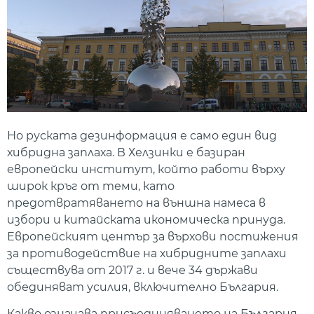
Но руската дезинформация е само един вид
хибридна заплаха. В Хелзинки е базиран
европейски институт, който работи върху
широк кръг от теми, като
предотвратяването на външна намеса в
избори и китайската икономическа принуда.
Европейският център за върхови постижения
за противодействие на хибридните заплахи
съществува от 2017 г. и вече 34 държави
обединяват усилия, включително България.
Какво означава присъединяването на България