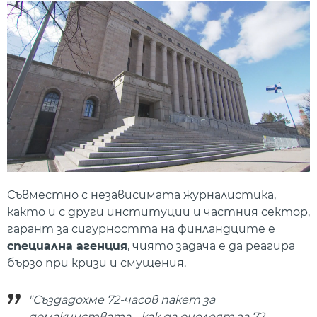
Съвместно с независимата журналистика,
както и с други институции и частния сектор,
гарант за сигурността на финландците е
специална агенция
, чиято задача е да реагира
бързо при кризи и смущения.
"Създадохме 72-часов пакет за
домакинствата - как да оцелеят за 72