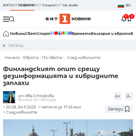
БНТ
БНТ
НОВИНИ
БНТ
Спорт
БНТ
На живо
BG
0
0
Новини
Свят
Спорт
Времето
България и еврото
Би
НАЗАД
Начало
Европа
По света
След новините
Финландският опит срещу
дезинформацията и хибридните
заплахи
Ива Стойкова
A+
A-
от
Всичко от автора
20:28, 04.11.2023
Чете се за: 17:45 мин.
Запази
След новините