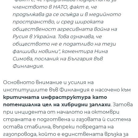
членството в НАТО, факт е, че
продължава да се осъжда и в медийното
пространство, и сред широката
общественост агресивната война на
Русия в Украйна. Това означава, че
обществото не е податливо на тези
фалшиви новини", коментира Нина
Симова, посланик на България във
Финландия.
Основното внимание и усилия на
институциите във Финландия е насочено към
критичната инфраструктура като
потенциална цел на хибридни заплахи
. Затова
при инцидента от началото на октомври
страната е подготвена и газовата ѝ система
остава стабилна, въпреки повредата на
газопровода, който е единствената връзка за