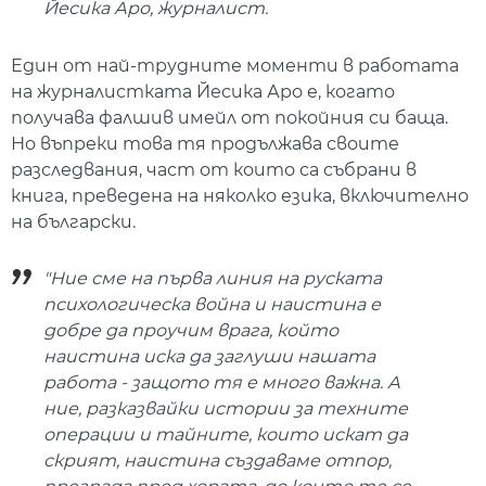
Йесика Аро, журналист.
Един от най-трудните моменти в работата
на журналистката Йесика Аро е, когато
получава фалшив имейл от покойния си баща.
Но въпреки това тя продължава своите
разследвания, част от които са събрани в
книга, преведена на няколко езика, включително
на български.
"Ние сме на първа линия на руската
психологическа война и наистина е
добре да проучим врага, който
наистина иска да заглуши нашата
работа - защото тя е много важна. А
ние, разказвайки истории за техните
операции и тайните, които искат да
скрият, наистина създаваме отпор,