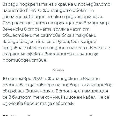
Заради подкрепата на Украйна и последвалото
членство в НАТО Финландия е обект на
засилени хибридни атаки и дезинформация.
След посещението на президента Володимир
Зеленски в страната, голяма част от
обществените сайтове бяха атакувани.
Заради близостта си с Русия, Финландия
отдавна е обект на подобна намеса и вече си е
изградила ефективна защита и начини за
противодействие.
Реклама
10 октомври 2023 г. Финландските власти
съобщават за повреда на подводния газопровод,
свързващ Финландия и Естония, и намиращия
се в близост телекомуникационен кабел. Не се
изключва версията за саботаж.