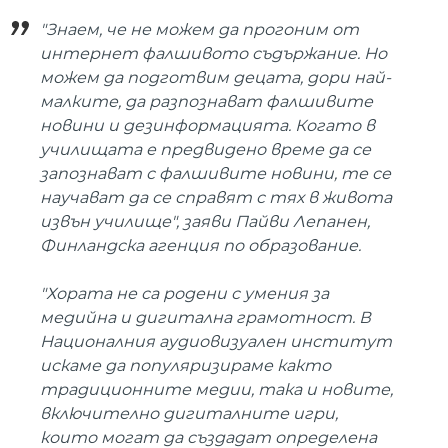
"Знаем, че не можем да прогоним от
интернет фалшивото съдържание. Но
можем да подготвим децата, дори най-
малките, да разпознават фалшивите
новини и дезинформацията. Когато в
училищата е предвидено време да се
запознават с фалшивите новини, те се
научават да се справят с тях в живота
извън училище", заяви Пайви Лепанен,
Финландска агенция по образование.
"Хората не са родени с умения за
медийна и дигитална грамотност. В
Националния аудиовизуален институт
искаме да популяризираме както
традиционните медии, така и новите,
включително дигиталните игри,
които могат да създадат определена