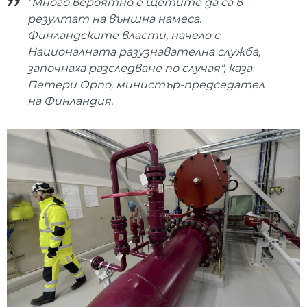
"Много вероятно е щетите да са в
резултат на външна намеса.
Финландските власти, начело с
Националната разузнавателна служба,
започнаха разследване по случая", каза
Петери Орпо, министър-председател
на Финландия.