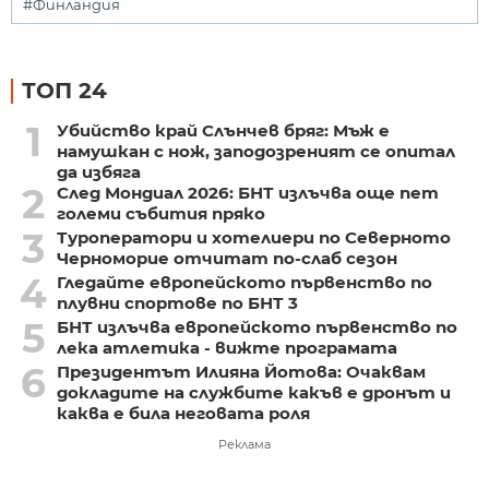
#Финландия
ТОП 24
1
Убийство край Слънчев бряг: Мъж е
намушкан с нож, заподозреният се опитал
да избяга
2
След Мондиал 2026: БНТ излъчва още пет
големи събития пряко
3
Туроператори и хотелиери по Северното
Черноморие отчитат по-слаб сезон
4
Гледайте европейското първенство по
плувни спортове по БНТ 3
5
БНТ излъчва европейското първенство по
лека атлетика - вижте програмата
6
Президентът Илияна Йотова: Очаквам
докладите на службите какъв е дронът и
каква е била неговата роля
Реклама