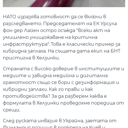
НАТО изразява готовност да се включи в
разследването. Председателят на ЕК Урсула
фон дер Лайен остро осъжда "всеки акт на
умишлено унищожаване на критична
инфраструктура". Това е класически пример за
хибридна заплаха. На същата дата екип на БНТ
пристигна в Хелзинки.
Страната с високо доверие в институциите и
медиите и завидна медийна и дигитална
грамотност също се бори с дезинформация и
хибридни заплахи. Как го прави и как
противодейства? За да разберем каква е
формулата в Хелзинки проведохме поредица от
срещи.
След руската инвазия в Украйна, заетата от
Финландия позиция в подкрепа на Киев и