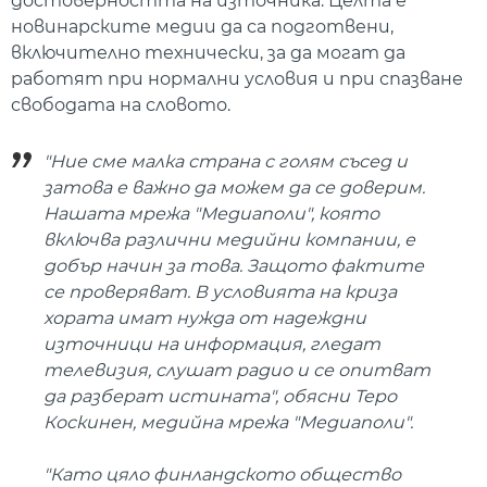
достоверността на източника. Целта е
новинарските медии да са подготвени,
включително технически, за да могат да
работят при нормални условия и при спазване
свободата на словото.
"Ние сме малка страна с голям съсед и
затова е важно да можем да се доверим.
Нашата мрежа "Медиаполи", която
включва различни медийни компании, е
добър начин за това. Защото фактите
се проверяват. В условията на криза
хората имат нужда от надеждни
източници на информация, гледат
телевизия, слушат радио и се опитват
да разберат истината", обясни Теро
Коскинен, медийна мрежа "Медиаполи".
"Като цяло финландското общество