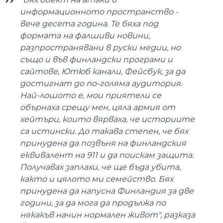
информационното пространство -
вече десета година. Те бяха под
формата на фалшиви новини,
разпространявани в руски медии, но
също и във финландски програми и
сайтове, Ютюб канали, Фейсбук, за да
достигнат до по-голяма аудитория.
Най-лошото е, мои приятели се
обърнаха срещу мен, цяла армия от
хейтъри, които вярваха, че историите
са истински. До такава степен, че бях
принудена да позвъня на финландския
еквивалент на 911 и да поискам защита.
Получавах заплахи, че ще бъда убита,
както и цялото ми семейство. Бях
принудена да напусна Финландия за две
години, за да мога да продължа по
някакъв начин нормален живот", разказа