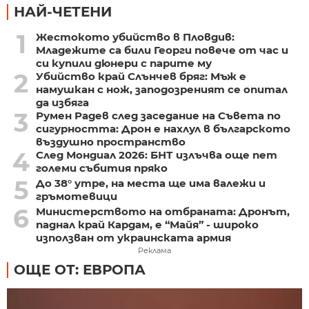
НАЙ-ЧЕТЕНИ
1
Жестокото убийство в Пловдив:
Младежите са били Георги повече от час и
си купили дюнери с парите му
2
Убийство край Слънчев бряг: Мъж е
намушкан с нож, заподозреният се опитал
да избяга
3
Румен Радев след заседание на Съвета по
сигурността: Дрон е нахлул в българското
въздушно пространство
4
След Мондиал 2026: БНТ излъчва още пет
големи събития пряко
5
До 38° утре, на места ще има валежи и
гръмотевици
6
Министерството на отбраната: Дронът,
паднал край Кардам, е “Майя” - широко
използван от украинската армия
Реклама
ОЩЕ ОТ: ЕВРОПА