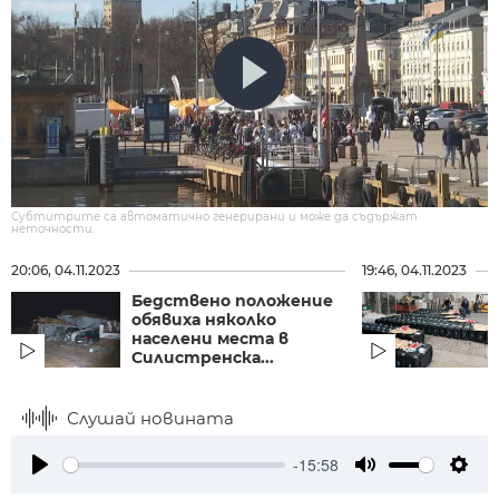
Субтитрите са автоматично генерирани и може да съдържат
неточности.
20:06, 04.11.2023
19:46, 04.11.2023
Бедствено положение
обявиха няколко
населени места в
Силистренска...
Слушай новината
-15:58
Play
Mute
Setti