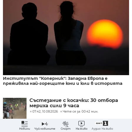
Институтът "Коперник": Западна Европа е
преживяла най-горещите юни и юли в историята
Състезание с косачки: 30 отбора
мериха сили 9 часа
07:42, 10.08.2026
Чете се за: 00:42 мин.
Аудио: На живо
Новини
Чуй новините
Спорт
На живо
ОАЕ екстрадира Даниел Кинахан