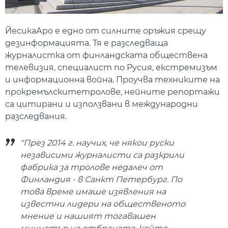
ЙесикаАро е едно от силните оръжия срещу
дезинформацията. Тя е разследваща
журналистка от финландската обществена
телевизия, специалист по Русия, екстремизъм
и информационна война. Проучва техниките на
прокремълскитетролове, нейните репортажи
са цитирани и използвани в международни
разследвания.
"През 2014 г. научих, че някои руски
независими журналисти са разкрили
фабрика за тролове недалеч от
Финландия - в Санкт Петербург. По
това време имаше изявления на
известни лидери на общественото
мнение и нашият тогавашен