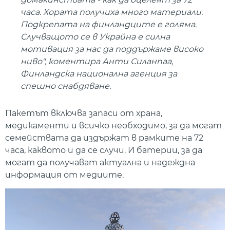
часа. Хората получиха много материали.
Подкрепата на финландците е голяма.
Случващото се в Украйна е силна
мотивация за нас да поддържаме високо
ниво", коментира Анти Силанпаа,
Финландска национална агенция за
спешно снабдяване.
Пакетът включва запаси от храна,
медикаменти и всичко необходимо, за да могат
семействата да издържат в рамките на 72
часа, каквото и да се случи. И батерии, за да
могат да получават актуална и надеждна
информация от медиите.