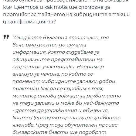
към Центъра и как това ще спомогне за
противопоставянето на хибридните атаки и
дезинформацията?
"След като България стана член, тя
вече има достъп до цялата
информация, която създаваме за
официалните представители на
страните участнички. Например
анализи за начина, по който се
променят хибридните заплахи, добри
практики как да се справим с тях,
мониторингови доклади за развитието
на тези заплахи и може би най-важното
- достъп до упражнения и обучения,
които Центърът организира за своите
членове. Чрез този обучителен процес
българските власти ще подобрят