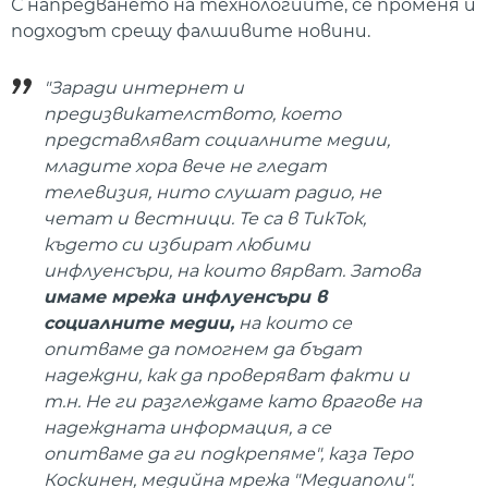
С напредването на технологиите, се променя и
подходът срещу фалшивите новини.
"Заради интернет и
предизвикателството, което
представляват социалните медии,
младите хора вече не гледат
телевизия, нито слушат радио, не
четат и вестници. Те са в ТикТок,
където си избират любими
инфлуенсъри, на които вярват. Затова
имаме мрежа инфлуенсъри в
социалните медии,
на които се
опитваме да помогнем да бъдат
надеждни, как да проверяват факти и
т.н. Не ги разглеждаме като врагове на
надеждната информация, а се
опитваме да ги подкрепяме", каза Теро
Коскинен, медийна мрежа "Медиаполи".