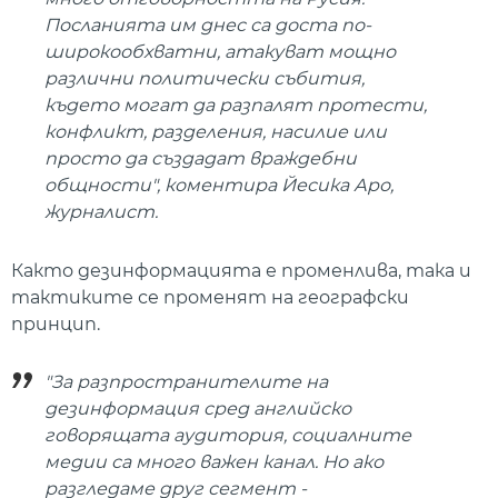
Посланията им днес са доста по-
широкообхватни, атакуват мощно
различни политически събития,
където могат да разпалят протести,
конфликт, разделения, насилие или
просто да създадат враждебни
общности", коментира Йесика Аро,
журналист.
Както дезинформацията е променлива, така и
тактиките се променят на географски
принцип.
"За разпространителите на
дезинформация сред английско
говорящата аудитория, социалните
медии са много важен канал. Но ако
разгледаме друг сегмент -