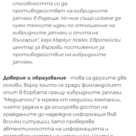
способността си да
противодействат на хибридните
заплахи в бъдеще. Но ние също искаме да
чуем техните идеи по отношение на
хибридните заплахи и опита на
България", каза Маркус Кокко, Европейски
център за върхови постижения за
противодействие на хибридните
заплахи.
Доверие и образование
- това са другите две
основи, върху които се гради финландският
опит в борбата срещу хибридните заплахи.
"Медиаполи" е мрежа от медийни компании,
чиято задача е да осигурява достъп на
гражданите до надеждна информация във
всички ситуации, като проверява
автентичността на информацията и