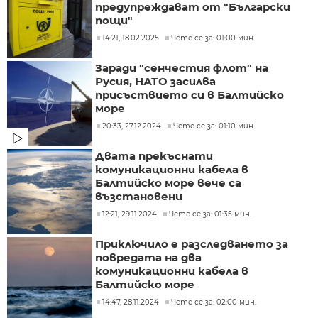
предупреждават от "Български
пощи"
14:21, 18.02.2025
Чете се за: 01:00 мин.
Заради "сенчестия флот" на
Русия, НАТО засилва
присъствието си в Балтийско
море
20:33, 27.12.2024
Чете се за: 01:10 мин.
Двата прекъснати
комуникационни кабела в
Балтийско море вече са
възстановени
12:21, 29.11.2024
Чете се за: 01:35 мин.
Приключило е разследването за
повредата на два
комуникационни кабела в
Балтийско море
14:47, 28.11.2024
Чете се за: 02:00 мин.