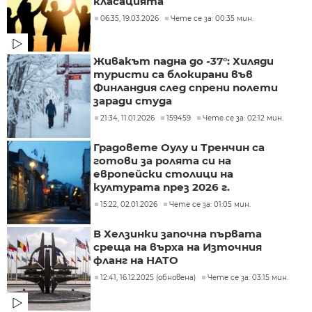
класацията
06:35, 19.03.2026
Чете се за: 00:35 мин.
Живакът падна до -37°: Хиляди
туристи са блокирани във
Финландия след спрени полети
заради студа
21:34, 11.01.2026
159459
Чете се за: 02:12 мин.
Градовете Оулу и Тренчин са
готови за ролята си на
европейски столици на
културата през 2026 г.
15:22, 02.01.2026
Чете се за: 01:05 мин.
В Хелзинки започна първата
среща на върха на Източния
фланг на НАТО
12:41, 16.12.2025 (обновена)
Чете се за: 03:15 мин.