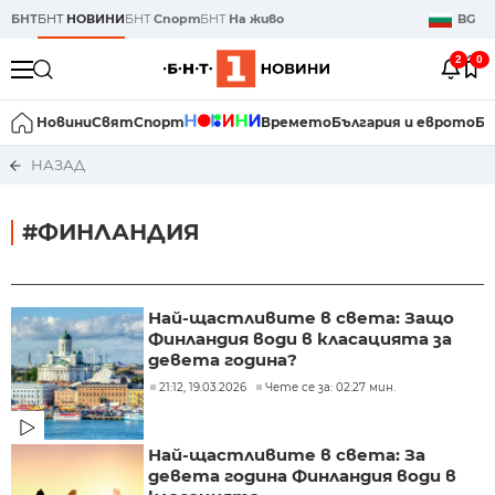
БНТ
БНТ
НОВИНИ
БНТ
Спорт
БНТ
На живо
BG
2
0
Новини
Свят
Спорт
Времето
България и еврото
Би
НАЗАД
#ФИНЛАНДИЯ
Най-щастливите в света: Защо
Финландия води в класацията за
девета година?
21:12, 19.03.2026
Чете се за: 02:27 мин.
Най-щастливите в света: За
девета година Финландия води в