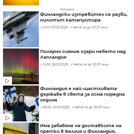
Реклама
Финландски изтребител се разби,
пилотът катапултира
12:41, 07.05.2025
Чете се за: 00:27 мин.
Полярно сияние озари небето над
Лапландия
14:55, 26.03.2025
Чете се за: 00:37 мин.
Финландия е най-щастливата
държава в света за осма поредна
година
06:50, 20.03.2025
Чете се за: 00:37 мин.
Има забавяне на доставките на
пратки в Белгия и Финландия,