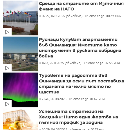
Среща на страните от Източния
фланг на НАТО
07:27, 16.12.2025 (обновена)
Чете се за: 00:37 мин.
Руснаци купуват апартаменти
във Финландия: Имотите като
инструмент в руската хибридна
война
16:13, 25.11.2025 (обновена)
Чете се за: 02:55 мин.
Туровете на радостта във
Финландия за осми път поставиха
страната на челно място по
щастие
21:46, 20.08.2025
Чете се за: 01:42 мин.
Успешната стратегия на
Хелзинки: Нито една жертва на
пътния трафик за година
20:29, 04.08.2025
Чете се за: 02:12 мин.