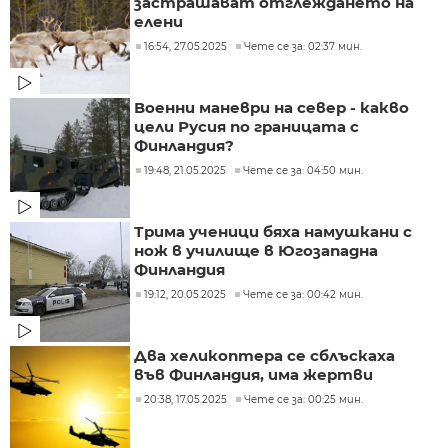
застрашават отглеждането на
елени
16:54, 27.05.2025
Чете се за: 02:37 мин.
Военни маневри на север - какво
цели Русия по границата с
Финландия?
19:48, 21.05.2025
Чете се за: 04:50 мин.
Трима ученици бяха намушкани с
нож в училище в Югозападна
Финландия
19:12, 20.05.2025
Чете се за: 00:42 мин.
Два хеликоптера се сблъскаха
във Финландия, има жертви
20:38, 17.05.2025
Чете се за: 00:25 мин.