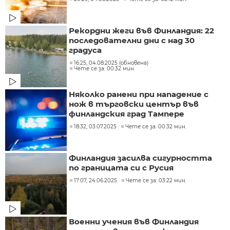
Рекордни жеги във Финландия: 22
последователни дни с над 30
градуса
16:25, 04.08.2025 (обновена)
Чете се за: 00:32 мин.
Няколко ранени при нападение с
нож в търговски център във
финландския град Тампере
18:32, 03.07.2025
Чете се за: 00:32 мин.
Финландия засилва сигурността
по границата си с Русия
17:07, 24.06.2025
Чете се за: 03:22 мин.
Военни учения във Финландия