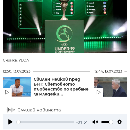
Снимка: УЕФА
12:50, 13.07.2023
12:44, 13.07.2023
Свилен Нейков пред
БНТ: Световното
първенство по гребане
за младежи...
Слушай новината
-01:51
Play
Mute
Setti