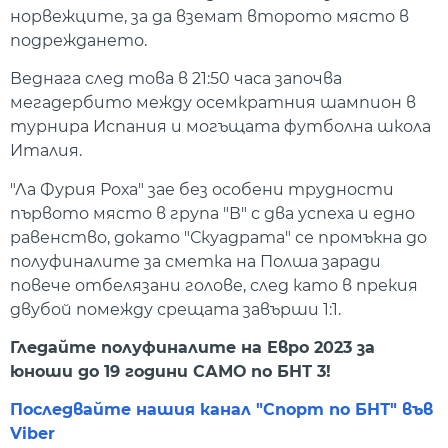
норвежците, за да вземат второто място в
подреждането.
Веднага след това в 21:50 часа започва
мегадербито между осемкратния шампион в
турнира Испания и могъщата футболна школа
Италия.
"Ла Фурия Роха" зае без особени трудности
първото място в група "В" с два успеха и едно
равенство, докато "Скуадрата" се промъкна до
полуфиналите за сметка на Полша заради
повече отбелязани голове, след като в прекия
двубой помежду срещата завърши 1:1.
Гледайте полуфиналите на Евро 2023 за
юноши до 19 години САМО по БНТ 3!
Последвайте нашия канал "Спорт по БНТ" във
Viber