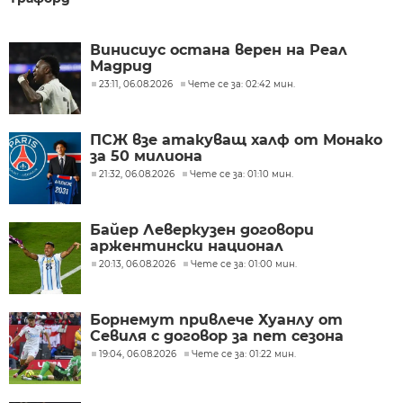
Винисиус остана верен на Реал
Мадрид
23:11, 06.08.2026
Чете се за: 02:42 мин.
ПСЖ взе атакуващ халф от Монако
за 50 милиона
21:32, 06.08.2026
Чете се за: 01:10 мин.
Байер Леверкузен договори
аржентински национал
20:13, 06.08.2026
Чете се за: 01:00 мин.
Борнемут привлече Хуанлу от
Севиля с договор за пет сезона
19:04, 06.08.2026
Чете се за: 01:22 мин.