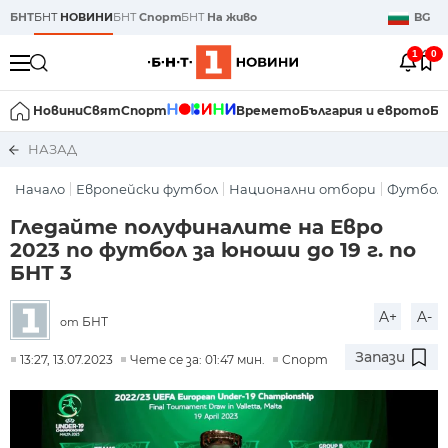
БНТ
БНТ
НОВИНИ
БНТ
Спорт
БНТ
На живо
BG
1
0
Новини
Свят
Спорт
Времето
България и еврото
Би
НАЗАД
Начало
Европейски футбол
Национални отбори
Футбол
Гледайте полуфиналите на Евро
2023 по футбол за юноши до 19 г. по
БНТ 3
A+
A-
БНТ
от
Запази
13:27, 13.07.2023
Чете се за: 01:47 мин.
Спорт