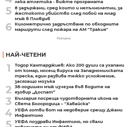
лека атлетика - вижте програмата
5
8 задържани, сред които и непълнолетни, за
жестокото убийство след побой на млад
мъж в Пловдив
6
Километрично задръстване по обходните
маршрути след пожара на АМ "Тракия"
Реклама
НАЙ-ЧЕТЕНИ
1
Тодор Кантарджиев: Ако 200 души са ухапани
от комар, носещ вируса на Западнонилската
треска, един развива тежко усложнение,
засягащо мозъка
2
38-годишен мъж изчезна във водите на
язовир „Доспат“
3
България посреща чудотворната икона на
Света Богородица – "Хавайска"
4
УЕФА готви вот на недоверие срещу Джани
Инфантино
5
УЕФА поздрави Инфантино, но свали
доверието си от ФИФА