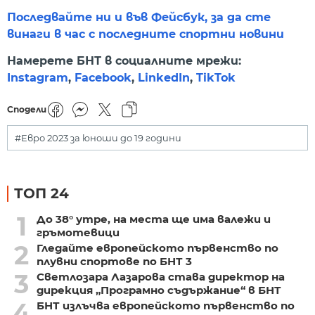
Последвайте ни и във Фейсбук, за да сте
винаги в час с последните спортни новини
Намерете БНТ в социалните мрежи:
Instagram
,
Facebook
,
LinkedIn
,
TikTok
Сподели
#Евро 2023 за юноши до 19 години
ТОП 24
1
До 38° утре, на места ще има валежи и
гръмотевици
2
Гледайте европейското първенство по
плувни спортове по БНТ 3
3
Светлозара Лазарова става директор на
дирекция „Програмно съдържание“ в БНТ
4
БНТ излъчва европейското първенство по