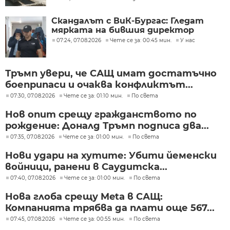
Скандалът с ВиК-Бургас: Гледат
мярката на бившия директор
07:24, 07.08.2026
Чете се за: 00:45 мин.
У нас
Тръмп увери, че САЩ имат достатъчно
боеприпаси и очаква конфликтът...
07:30, 07.08.2026
Чете се за: 01:10 мин.
По света
Нов опит срещу гражданството по
рождение: Доналд Тръмп подписа два...
07:35, 07.08.2026
Чете се за: 01:00 мин.
По света
Нови удари на хутите: Убити йеменски
войници, ранени в Саудитска...
07:40, 07.08.2026
Чете се за: 01:00 мин.
По света
Нова глоба срещу Meta в САЩ:
Компанията трябва да плати още 567...
07:45, 07.08.2026
Чете се за: 00:55 мин.
По света