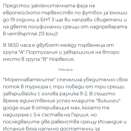
Предстои заключителната фаза на
европейското първенство по футбол за юноши
до 19 години, а БНТ 3 ще ви направи свидетели и
на двете полуфинални срещи от надпреварата
в четвъртък (13 юли)!
В 18:50 часа е двубоят между първенеца от
група "А" Португалия и завършилия на второ
място в група "В" Норвегия.
Реклама
"Мореплавателите" спечелиха убедително своя
поток в турнира с три победи от три срещи,
завършвайки с голова разлика 9-2. В същото
време единствения успех младите "викинги"
дойде още в откриващия мач, когато те
надиграха с 5:4 състава на Гърция, но
последвалите две равенства срещу Исландия и
Испания бяха напълно достатъчни за