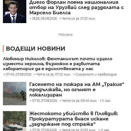
Диего Форлан поема националния
отбор на Уругвай след раздялата с
Марсело Биелса
18:28, 06.08.2026
Чете се за: 01:52 мин.
Реклама
ВОДЕЩИ НОВИНИ
Любомир Николов: Фентанилът почти изцяло
измести хероина, възможно е разбитата
лаборатория да е единствената у нас
07:45, 07.08.2026
Чете се за: 07:22 мин.
Сигурност и правосъдие
Гасенето на пожара на АМ „Тракия“
продължава, но огънят е
локализиран
07:10, 07.08.2026
Чете се за: 00:45 мин.
У нас
Жестокото убийство в Пловдив:
Прокуратурата внася искане
„задържане под стража“
07:18, 07.08.2026
Чете се за: 01:05 мин.
У нас