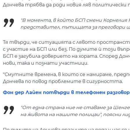
Дончева трябва да роди новия ляв политически 
"В момента, в който БСП смени Корнелия 
представител, пътищата за преговори ще 
Тя твърди, че ситуацията с лявото пространство
с участие на БСП или без. По думите ѝ този въ
БСП е загубила доверието на хората. Според До
нови, така и познати участници.
"Смутните времена, в които се намираме, предп
Дончева по повод проблемите в сигурността.
Фон дер Лайен потвърди в телефонен разговор
"От една страна ние не ставаме за Шенге
на живота на нашите полицаи", поясни лид
По думите на Дончева органите на реда у нас с