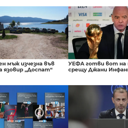
ен мъж изчезна във
УЕФА готви вот на
а язовир „Доспат“
срещу Джани Инфа