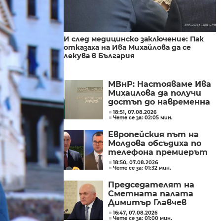
И след медицинско заключение: Пак
отказаха на Ива Михайлова да се
лекува в България
МВнР: Настояваме Ива
Михаилова да получи
достъп до навременна
и адекватна
18:51, 07.08.2026
Чете се за: 02:05 мин.
медицинска грижа
Европейския път на
Молдова обсъдиха по
телефона премиерът
Радев и молдовският
18:50, 07.08.2026
Чете се за: 01:32 мин.
му колега Тофан
Председателят на
Сметната палата
Димитър Главчев
проверява служебния
16:47, 07.08.2026
Чете се за: 01:00 мин.
премиер Димитър