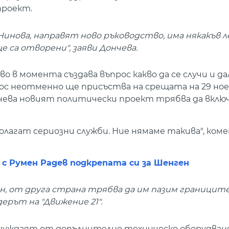
проект.
Нинова, направят ново ръководство, има някакъв
са отворени", заяви Дончева.
 в момента създава въпрос какво да се случи и да
прос неотменно ще присъства на срещата на 29 но
нчева новият политически проект трябва да вклю
олагат сериозни служби. Ние нямаме такива", ко
 с Румен Радев подкрепата си за Шенген
н, от друга страна трябва да им пазим границит
ерът на "Движение 21".
е нуждаят от допълнително техническо оборудване