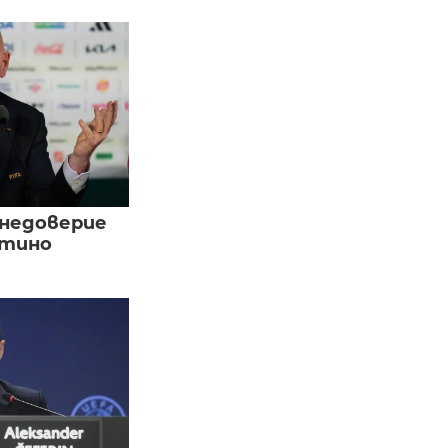
 недоверие
нтино