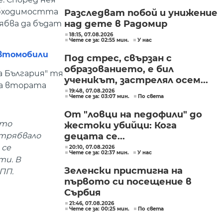
обходимостта
Разследват побой и унижение
над дете в Радомир
ябва да бъдат
18:15, 07.08.2026
Чете се за: 02:55 мин.
У нас
автомобили
Под стрес, свързан с
образованието, е бил
 България" тя
ученикът, застрелял осем...
ва втората
19:48, 07.08.2026
Чете се за: 03:07 мин.
По света
От "ловци на педофили" до
ато
жестоки убийци: Кога
 трябвало
децата се...
 се
20:10, 07.08.2026
Чете се за: 02:37 мин.
У нас
ти. В
Зеленски пристигна на
ПП.
първото си посещение в
Сърбия
21:46, 07.08.2026
Чете се за: 00:25 мин.
По света