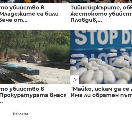
то убийство в
Тийнейджърите, об
 Младежите са били
жестокото убийств
вече от...
Пловдив,...
то убийство в
"Майко, искам да се 
 Прокуратурата внася
Има ли обратен път 
..
Реклама