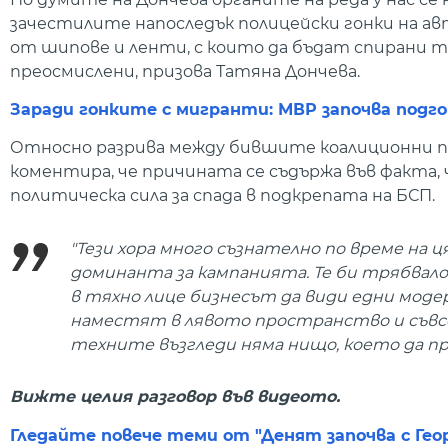
зачестилите напоследък полицейски гонки на а
от шипове и ленти, с които да бъдат спирани т
преосмислени, призова Татяна Дончева.
Заради гонките с мигранти: МВР започва подг
Относно разрива между бившите коалиционни па
коментира, че причината се съдържа във факта,
политическа сила за спада в подкрепата на БСП.
"Тези хора много съзнателно по време на 
доминанта за кампанията. Те би трябвало
в тяхно лице бизнесът да види едни моде
наместят в лявото пространство и съвс
техните възгледи няма нищо, което да при
Вижте целия разговор във видеото.
Гледайте повече теми от "Денят започва с Гео