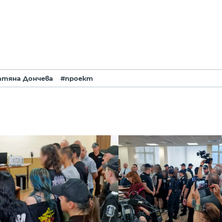
атяна Дончева
#проект