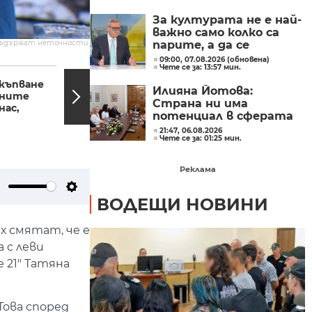
Главчев?
За културата не е най-
важно само колко са
съдържат неточности.
парите, а да се
изплащат навреме,
09:00, 07.08.2026 (обновена)
09:55, 26.11.2022
09:40,
Чете се за: 13:57 мин.
заяви министър Евтим
Милошев
къпване
Стачка на
Илияна Йотова:
лните
машинистите блокира
Страна ни има
нас,
жп транспорта във
потенциал в сферата
Великобритания
на изкуствения
21:47, 06.08.2026
Чете се за: 01:25 мин.
интелект и бизнесът
забелязва тези
перспективи
Реклама
ute
Settings
ВОДЕЩИ НОВИНИ
х смятат, че е
 с леви
 21" Татяна
Това според