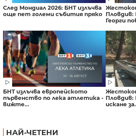
След Мондиал 2026: БНТ излъчва
Жестоко
още пет големи събития пряко
Пловдив:
Георги по
БНТ излъчва европейското
Жестоко
първенство по лека атлетика -
Пловдив:
вижте...
искане за.
НАЙ-ЧЕТЕНИ