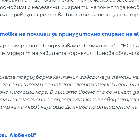
втомобили с нелегални мигранти напомнят за не
ези превозни средства. Гонките на полицаите тр
отовка на полицаи за принудително спиране на 
ртньори от "Продължаваме Промяната" и "БСП за
 че лидерът на левицата Корнелия Нинова обвиня
цялата предизборна кампания говориха за пенсии к
 да са носители на новите икономически идеи, би
рно мислещи хора. В същото време те се мъчат да
ем целенасочено се определят като левоцентрис
лича на ляво", каза още Дончева по отношение на 
рги Любенов"