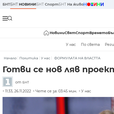
БНТ
БНТ
НОВИНИ
БНТ
Спорт
БНТ
На живо
Новини
Свят
Спорт
Времето
Бъ
У нас
По света
Реги
Начало
Политика
У нас
ФОРМУЛАТА НА ВЛАСТТА
Готви се нов ляв проек
от
БНТ
11:33, 26.11.2022
Чете се за: 03:45 мин.
У нас