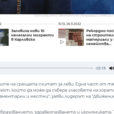
Субтитрите са автоматично генерирани и може да 
22
10:13, 26.11.2022
Заловиха нови 10
Рекордно пос
нелегални мигранти
на строите
в Карловско
материали у 
семейства...
-03:18
M
рите на срещата считат за леви. Една част от тя
кт, който да може да събере гласовете на хората
аментарни и местни", заяви лидерът на "Движение
 образованието, здравеопазването и икономиката. 