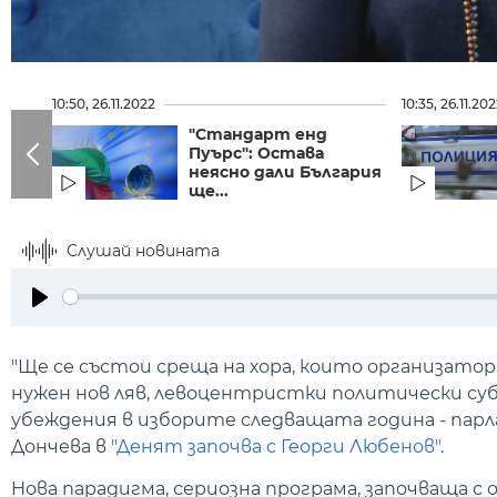
10:50, 26.11.2022
10:35, 26.11.20
"Стандарт енд
Пуърс": Остава
неясно дали България
ще...
Слушай новината
Play
"Ще се състои среща на хора, които организато
нужен нов ляв, левоцентристки политически субе
убеждения в изборите следващата година - парл
Дончева в
"Денят започва с Георги Любенов"
.
Нова парадигма, сериозна програма, започваща с