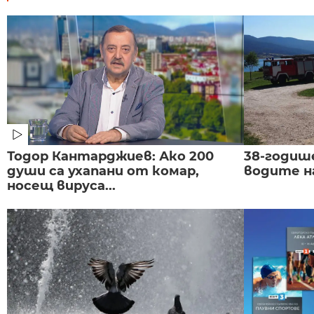
Тодор Кантарджиев: Ако 200
38-годиш
души са ухапани от комар,
водите н
носещ вируса...