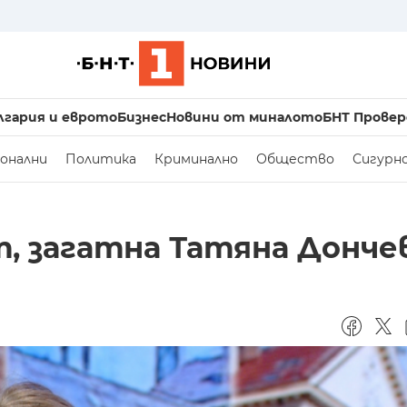
лгария и еврото
Бизнес
Новини от миналото
БНТ Провер
онални
Политика
Криминално
Общество
Сигурн
т, загатна Татяна Донче