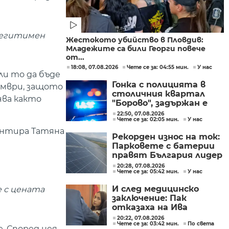
 легитимен
Жестокото убийство в Пловдив:
Младежите са били Георги повече
от...
18:08, 07.08.2026
Чете се за: 04:55 мин.
У нас
ли то да бъде
Гонка с полицията в
ември, защото
столичния квартал
чва както
"Борово", задържан е
мъж, у когото са
22:50, 07.08.2026
Чете се за: 02:05 мин.
У нас
намерени 460 000 евро
ментира Татяна
Рекорден износ на ток:
Парковете с батерии
правят България лидер
на пазара
20:28, 07.08.2026
Чете се за: 05:42 мин.
У нас
И след медицинско
е с цената
заключение: Пак
отказаха на Ива
Михайлова да се лекува
20:22, 07.08.2026
Чете се за: 03:42 мин.
По света
в България
. Според нея