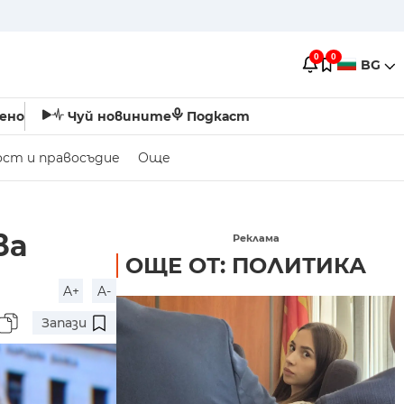
0
0
BG
ено
Чуй новините
Подкаст
ост и правосъдие
Още
ва
Реклама
ОЩЕ ОТ: ПОЛИТИКА
A+
A-
Запази