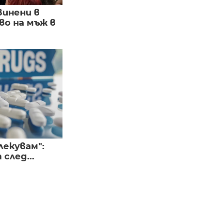
винени в
о на мъж в
лекувам":
след...