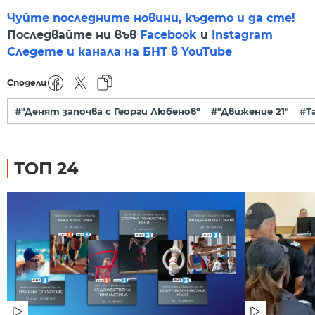
Чуйте последните новини, където и да сте!
Последвайте ни във
Facebook
и
Instagram
Следете и канала на БНТ в YouTube
Сподели
#"Денят започва с Георги Любенов"
#"Движение 21"
#Т
ТОП 24