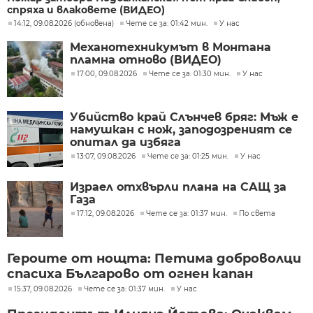
спряха и влаковете (ВИДЕО)
14:12, 09.08.2026 (обновена)
Чете се за: 01:42 мин.
У нас
Механотехникумът в Монтана
пламна отново (ВИДЕО)
17:00, 09.08.2026
Чете се за: 01:30 мин.
У нас
Убийство край Слънчев бряг: Мъж е
намушкан с нож, заподозреният се
опитал да избяга
13:07, 09.08.2026
Чете се за: 01:25 мин.
У нас
Израел отхвърли плана на САЩ за
Газа
17:12, 09.08.2026
Чете се за: 01:37 мин.
По света
Героите от нощта: Петима доброволци
спасиха Българово от огнен капан
15:37, 09.08.2026
Чете се за: 01:37 мин.
У нас