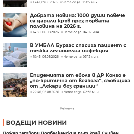
13:41, 07.08.2026
Чете се за: 03:05 мин.
Добрата новина: 1000 души повече
са дарили кръв през първата
половина на 2026 г.
14:50, 06.08.2026
Чете се за: 04:07 мин.
В УМБАЛ Бургас спасиха пациент с
тежка легионелна инфекция
10:45, 06.08.2026
Чете се за: 03:12 мин.
Епидемията от ебола в ДР Конго е
„по-критична от всякога“, съобщиха
от „Лекари без граници“
22:46, 05.08.2026
Чете се за: 02:35 мин.
Реклама
ВОДЕЩИ НОВИНИ
Пожар затвори Подбалканския път край Сливен,