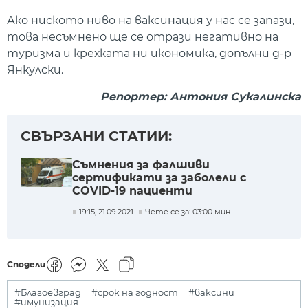
Ако ниското ниво на ваксинация у нас се запази,
това несъмнено ще се отрази негативно на
туризма и крехката ни икономика, допълни д-р
Янкулски.
Репортер: Антония Сукалинска
СВЪРЗАНИ СТАТИИ:
Съмнения за фалшиви
сертификати за заболели с
COVID-19 пациенти
19:15, 21.09.2021
Чете се за: 03:00 мин.
Сподели
#Благоевград
#срок на годност
#ваксини
#имунизация