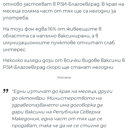
отново застояват в РЗИ-Благоевград. В края на
месеца голяма част от тях ще са негодни за
употреба.
На този фон едва 16% от живеещите в
областта са напълно ваксинирани, а в
имунизационните пунктове отчитат слаб
интерес.
Няколко хиляди дози от всички видове ваксини в
РЗИ-Благоевград скоро ще станат негодни.
Реклама
"Едни изтичат до края на месеца, други
до октомври. Министерството на
здравеопазването има договорка да
дари ваксини на Република Северна
Македония, една част от тях ще се
продават, така че да не се стигне до