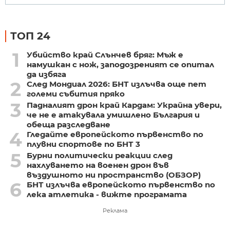
ТОП 24
1
Убийство край Слънчев бряг: Мъж е
намушкан с нож, заподозреният се опитал
да избяга
2
След Мондиал 2026: БНТ излъчва още пет
големи събития пряко
3
Падналият дрон край Кардам: Украйна увери,
че не е атакувала умишлено България и
обеща разследване
4
Гледайте европейското първенство по
плувни спортове по БНТ 3
5
Бурни политически реакции след
нахлуването на военен дрон във
въздушното ни пространство (ОБЗОР)
6
БНТ излъчва европейското първенство по
лека атлетика - вижте програмата
Реклама