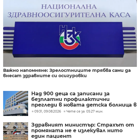
Важно напомняне: Зрелостниците трябва сами да
внесат здравните си осигуровки
Над 900 деца са записани за
безплатни профилактични
прегледи в новата детска болница в
Бургас
09:31, 09.08.2026
Чете се за: 05:27 мин.
Здравният министър: Страхът от
промяната не е излекувал нито
един пациент