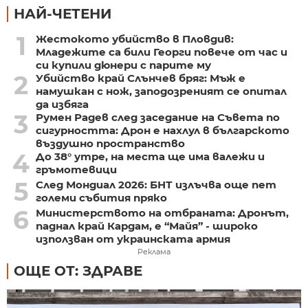
НАЙ-ЧЕТЕНИ
1
Жестокото убийство в Пловдив:
Младежите са били Георги повече от час и
си купили дюнери с парите му
2
Убийство край Слънчев бряг: Мъж е
намушкан с нож, заподозреният се опитал
да избяга
3
Румен Радев след заседание на Съвета по
сигурността: Дрон е нахлул в българското
въздушно пространство
4
До 38° утре, на места ще има валежи и
гръмотевици
5
След Мондиал 2026: БНТ излъчва още пет
големи събития пряко
6
Министерството на отбраната: Дронът,
паднал край Кардам, е “Майя” - широко
използван от украинската армия
Реклама
ОЩЕ ОТ: ЗДРАВЕ