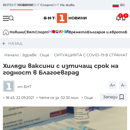
БНТ
БНТ
НОВИНИ
БНТ
Спорт
БНТ
На живо
BG
2
0
Новини
Свят
Спорт
Времето
България и еврото
Би
НАЗАД
Начало
Здраве
Още
СИТУАЦИЯТА С COVID-19 В СТРАНАТ
Хиляди ваксини с изтичащ срок на
годност в Благоевград
A+
A-
БНТ
от
Запази
18:45, 22.09.2021
Чете се за: 02:30 мин.
Още