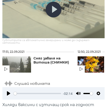
Субтитрите са автоматично генерирани и може да съдържат
неточности.
17:51, 22.09.2021
12:50, 22.09.2021
Сняг заваля на
Витоша (СНИМКИ)
Слушай новината
-02:14
Play
Mute
Setti
Хиляди ваксини с изтичащ срок на годност