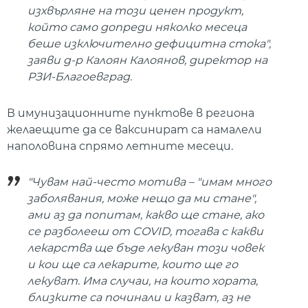
изхвърляне на този ценен продукт,
който само допреди няколко месеца
беше изключително дефицитна стока",
заяви д-р Калоян Калоянов, директор на
РЗИ-Благоевград.
В имунизационните пунктове в региона
желаещите да се ваксинират са намалели
наполовина спрямо летните месеци.
"Чувам най-често мотива – "имам много
заболявания, може нещо да ми стане",
ами аз да попитам, какво ще стане, ако
се разболееш от COVID, тогава с какви
лекарства ще бъде лекуван този човек
и кои ще са лекарите, които ще го
лекуват. Има случаи, на които хората,
близките са починали и казват, аз не