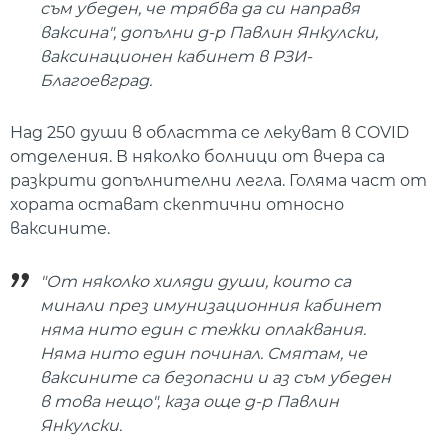
съм убеден, че трябва да си направя
ваксина", допълни д-р Павлин Янкулски,
ваксинационен кабинет в РЗИ-
Благоевград.
Над 250 души в областта се лекуват в COVID
отделения. В няколко болници от вчера са
разкрити допълнителни легла. Голяма част от
хората остават скептични относно
ваксините.
"От няколко хиляди души, които са
минали през имунизационния кабинет
няма нито един с тежки оплаквания.
Няма нито един починал. Смятам, че
ваксините са безопасни и аз съм убеден
в това нещо", каза още д-р Павлин
Янкулски.