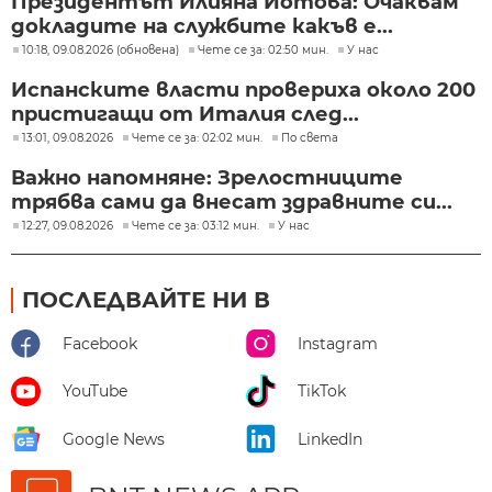
Президентът Илияна Йотова: Очаквам
докладите на службите какъв е...
10:18, 09.08.2026 (обновена)
Чете се за: 02:50 мин.
У нас
Испанските власти провериха около 200
пристигащи от Италия след...
13:01, 09.08.2026
Чете се за: 02:02 мин.
По света
Важно напомняне: Зрелостниците
трябва сами да внесат здравните си...
12:27, 09.08.2026
Чете се за: 03:12 мин.
У нас
ПОСЛЕДВАЙТЕ НИ В
Facebook
Instagram
YouTube
TikTok
Google News
LinkedIn