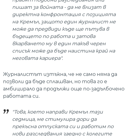
пишат за войната - да не влизат в
директна конфронтация с позицията
на Кремъл, защото един журналист не
може да предвиди къде ще пътува в
бъдещето по работа и затова
вкарването му в един такъв черен
списък може да бъде наистина край на
неговата кариера".
Журналистът изтъкна, че не само няма да
позволи да бъде сплашван, но това го е
амбицирало да продължи още по-задълбочено
работата си.
"Това, което направи Кремъл тази
седмица, ме стимулира дори да
прекъсна отпуската си и работим по
нови разследвания заедно с колегите