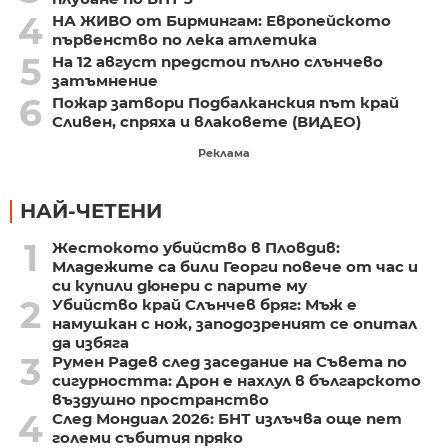
4
НА ЖИВО от Бирмингам: Европейското
първенство по лека атлетика
5
На 12 август предстои пълно слънчево
затъмнение
6
Пожар затвори Подбалканския път край
Сливен, спряха и влаковете (ВИДЕО)
Реклама
НАЙ-ЧЕТЕНИ
1
Жестокото убийство в Пловдив:
Младежите са били Георги повече от час и
си купили дюнери с парите му
2
Убийство край Слънчев бряг: Мъж е
намушкан с нож, заподозреният се опитал
да избяга
3
Румен Радев след заседание на Съвета по
сигурността: Дрон е нахлул в българското
въздушно пространство
4
След Мондиал 2026: БНТ излъчва още пет
големи събития пряко