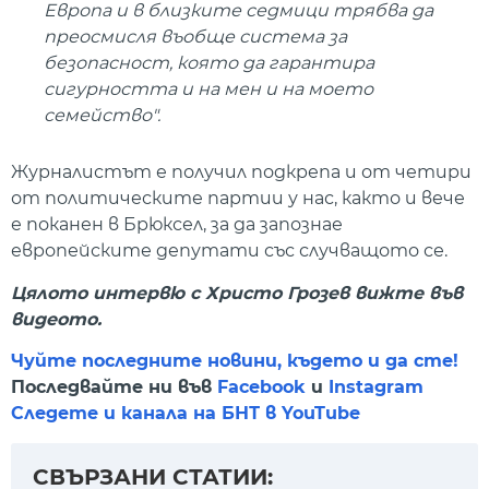
Европа и в близките седмици трябва да
преосмисля въобще система за
безопасност, която да гарантира
сигурността и на мен и на моето
семейство".
Журналистът е получил подкрепа и от четири
от политическите партии у нас, както и вече
е поканен в Брюксел, за да запознае
европейските депутати със случващото се.
Цялото интервю с Христо Грозев вижте във
видеото.
Чуйте последните новини, където и да сте!
Последвайте ни във
Facebook
и
Instagram
Следете и канала на БНТ в YouTube
СВЪРЗАНИ СТАТИИ: