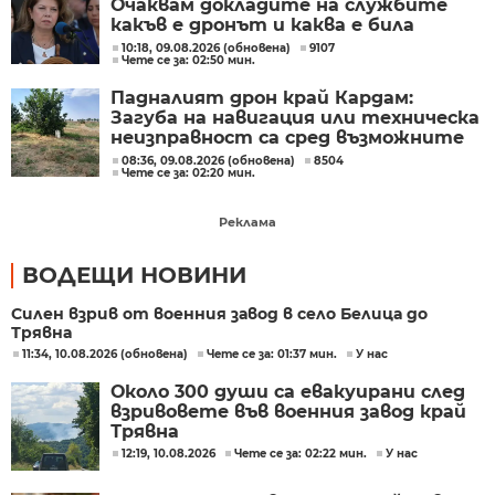
Очаквам докладите на службите
какъв е дронът и каква е била
неговата роля
10:18, 09.08.2026 (обновена)
9107
Чете се за: 02:50 мин.
Падналият дрон край Кардам:
Загуба на навигация или техническа
неизправност са сред възможните
причини
08:36, 09.08.2026 (обновена)
8504
Чете се за: 02:20 мин.
Реклама
ВОДЕЩИ НОВИНИ
Силен взрив от военния завод в село Белица до
Трявна
11:34, 10.08.2026 (обновена)
Чете се за: 01:37 мин.
У нас
Около 300 души са евакуирани след
взривовете във военния завод край
Трявна
12:19, 10.08.2026
Чете се за: 02:22 мин.
У нас