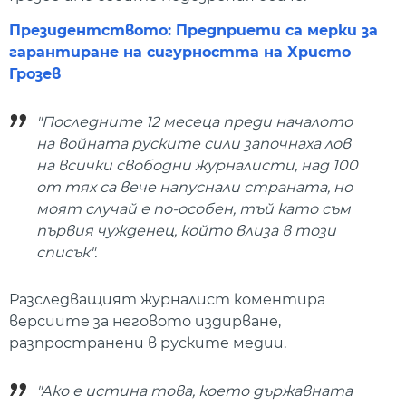
Президентството: Предприети са мерки за
гарантиране на сигурността на Христо
Грозев
"Последните 12 месеца преди началото
на войната руските сили започнаха лов
на всички свободни журналисти, над 100
от тях са вече напуснали страната, но
моят случай е по-особен, тъй като съм
първия чужденец, който влиза в този
списък".
Разследващият журналист коментира
версиите за неговото издирване,
разпространени в руските медии.
"Ако е истина това, което държавната