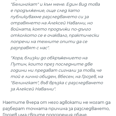
"Белингкат" и към мене. Един вид това
е продължение, още след като
публикувахме разследването си за
отравянето на Алексей Навални, но
войната, която продължи по-дълго
отколкото се е очаквало, практически
попречи на техните опити да се
разправят с нас".
"Хора, близки до обкръжението на
Путин, които през последните две
години ни предават сигнали за това, че
той е лично обиден, вбесен, на Грозев, на
"Белингкат", във връзка с разследването
за Алексей Навални".
Наетите вчера от него адвокати не могат да
разберат точната причина за разследването,
Грозев има своите подозрения обаче.