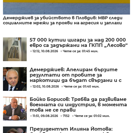
Демерджиев за убийството в Пловдив: МВР следи
социалните мрежи за прояви на агресия и заплахи
57 000 кутии цигари за над 200 000
евро са задържани на ГКПП „Лесово“
12:12, 10.08.2026
Чете се за: 01:45 мин.
Демерджиев: Апелирам бързите
резултати от пробите за
наркотици да бъдат свързани и с
бързо приключване на делата
12:02, 10.08.2026
Чете се за: 01:40 мин.
Бойко Борисов: Трябва да развиваме
военната си индустрия, в момента
това не се прави
11:51, 09.08.2026
7152
Чете се за: 01:02 мин.
Президентът Илияна Йотова: