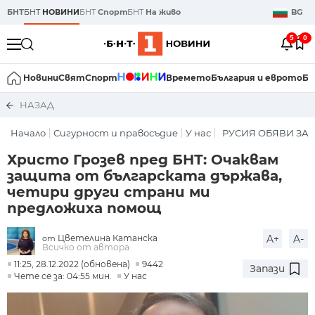
БНТ
БНТ
НОВИНИ
БНТ
Спорт
БНТ
На живо
BG
5
0
Новини
Свят
Спорт
Времето
България и еврото
Би
НАЗАД
Начало
Сигурност и правосъдие
У нас
РУСИЯ ОБЯВИ ЗА
Христо Грозев пред БНТ: Очаквам
защита от българската държава,
четири други страни ми
предложиха помощ
Цветелина Катанска
A+
A-
от
Всичко от автора
11:25, 28.12.2022 (обновена)
9442
Запази
Чете се за: 04:55 мин.
У нас