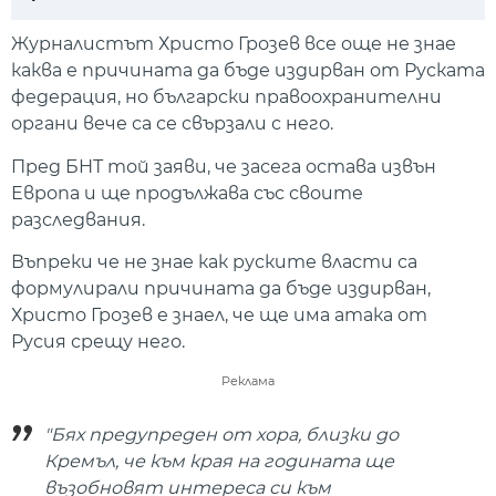
Play
Mute
Setti
Журналистът Христо Грозев все още не знае
каква е причината да бъде издирван от Руската
федерация, но български правоохранителни
органи вече са се свързали с него.
Пред БНТ той заяви, че засега остава извън
Европа и ще продължава със своите
разследвания.
Въпреки че не знае как руските власти са
формулирали причината да бъде издирван,
Христо Грозев е знаел, че ще има атака от
Русия срещу него.
Реклама
"Бях предупреден от хора, близки до
Кремъл, че към края на годината ще
възобновят интереса си към