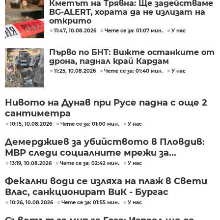
Кметът на Трявна: Ще задействаме
BG-ALERT, хората да не излизат на
открито
11:47, 10.08.2026
Чете се за: 01:07 мин.
У нас
Първо по БНТ: Вижте останките от
дрона, паднал край Кардам
11:25, 10.08.2026
Чете се за: 01:40 мин.
У нас
Нивото на Дунав при Русе падна с още 2
сантиметра
10:15, 10.08.2026
Чете се за: 01:00 мин.
У нас
Демерджиев за убийството в Пловдив:
МВР следи социалните мрежи за...
13:19, 10.08.2026
Чете се за: 02:42 мин.
У нас
Фекални води се изляха на плаж в Свети
Влас, санкционират ВиК - Бургас
10:26, 10.08.2026
Чете се за: 01:55 мин.
У нас