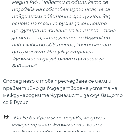
медия РИА Новости съобщи, като се
позовава на собствен източник, че са
повдигнали обвинение срещу мен, въз
основа на техния руски закон, който
цензурира покриване на войната - това
за мен е странно, защото е възможно
най-слабото обвинение, което могат
да измислят. На чуждестранен
журналист да забранят да пише за
войната".
Според него с това преследване се цели и
превантивно да бъде затворена устата на
международните журналисти за случващото
се в Русия.
"Може би Кремъл се надява, че други
чуждестранни журналисти, които
правят подобни разследвания или