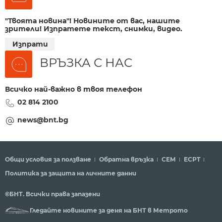
"Твоята новина"! Новините от вас, нашите
зрители! Изпратете текст, снимки, видео.
Изпрати
ВРЪЗКА С НАС
Всичко най-важно в твоя телефон
02 814 2100
news@bnt.bg
Общи условия за ползване
Обратна връзка
СЕМ
ECPT
Политика за защита на личните данни
©БНТ. Всички права запазени
Гледайте новините за деня на БНТ в Метрото