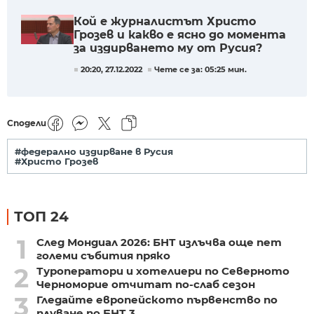
Кой е журналистът Христо
Грозев и какво е ясно до момента
за издирването му от Русия?
20:20, 27.12.2022
Чете се за: 05:25 мин.
Сподели
#федерално издирване в Русия
#Христо Грозев
ТОП 24
1
След Мондиал 2026: БНТ излъчва още пет
големи събития пряко
2
Туроператори и хотелиери по Северното
Черноморие отчитат по-слаб сезон
3
Гледайте европейското първенство по
плуване по БНТ 3