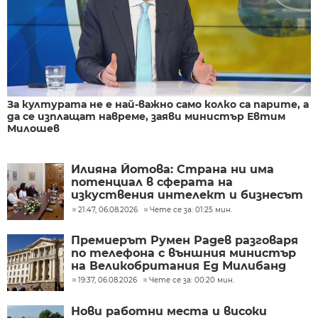
За културата не е най-важно само колко са парите, а
да се изплащат навреме, заяви министър Евтим
Милошев
Илияна Йотова: Страна ни има
потенциал в сферата на
изкуствения интелект и бизнесът
забелязва тези перспективи
21:47, 06.08.2026
Чете се за: 01:25 мин.
Премиерът Румен Радев разговаря
по телефона с външния министър
на Великобритания Ед Милибанд
19:37, 06.08.2026
Чете се за: 00:20 мин.
Нови работни места и високи