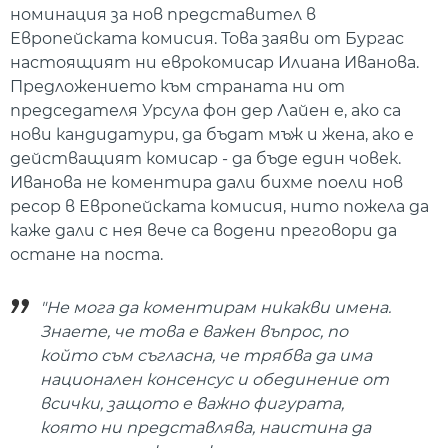
номинация за нов представител в
Европейската комисия. Това заяви от Бургас
настоящият ни еврокомисар Илиана Иванова.
Предложението към страната ни от
председателя Урсула фон дер Лайен е, ако са
нови кандидатури, да бъдат мъж и жена, ако е
действащият комисар - да бъде един човек.
Иванова не коментира дали бихме поели нов
ресор в Европейската комисия, нито пожела да
каже дали с нея вече са водени преговори да
остане на поста.
"Не мога да коментирам никакви имена.
Знаете, че това е важен въпрос, по
който съм съгласна, че трябва да има
национален консенсус и обединение от
всички, защото е важно фигурата,
която ни представлява, наистина да