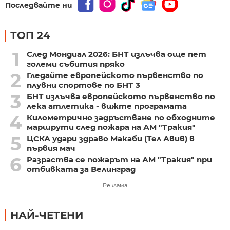
Последвайте ни
ТОП 24
1
След Мондиал 2026: БНТ излъчва още пет
големи събития пряко
2
Гледайте европейското първенство по
плувни спортове по БНТ 3
3
БНТ излъчва европейското първенство по
лека атлетика - вижте програмата
4
Километрично задръстване по обходните
маршрути след пожара на АМ "Тракия"
5
ЦСКА удари здраво Макаби (Тел Авив) в
първия мач
6
Разраства се пожарът на АМ "Тракия" при
отбивката за Велинград
Реклама
НАЙ-ЧЕТЕНИ