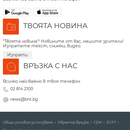
ТВОЯТА НОВИНА
"Твоята новина"! Новините от вас, нашите зрители!
Изпратете текст, снимки, видео.
Изпрати
ВРЪЗКА С НАС
Всичко най-важно в твоя телефон
02 814 2100
news@bnt.bg
Общи условия за ползване
Обратна връзка
СЕМ
ECPT