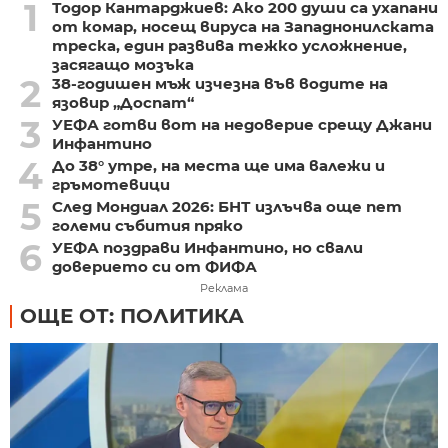
1
Тодор Кантарджиев: Ако 200 души са ухапани
от комар, носещ вируса на Западнонилската
треска, един развива тежко усложнение,
засягащо мозъка
2
38-годишен мъж изчезна във водите на
язовир „Доспат“
3
УЕФА готви вот на недоверие срещу Джани
Инфантино
4
До 38° утре, на места ще има валежи и
гръмотевици
5
След Мондиал 2026: БНТ излъчва още пет
големи събития пряко
6
УЕФА поздрави Инфантино, но свали
доверието си от ФИФА
Реклама
ОЩЕ ОТ: ПОЛИТИКА