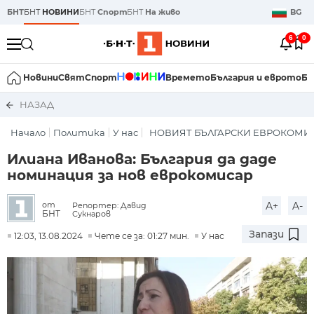
БНТ
БНТ
НОВИНИ
БНТ
Спорт
БНТ
На живо
BG
6
0
Новини
Свят
Спорт
Времето
България и еврото
Би
НАЗАД
Начало
Политика
У нас
НОВИЯТ БЪЛГАРСКИ ЕВРОКОМИ
Илиана Иванова: България да даде
номинация за нов еврокомисар
A+
A-
от
Репортер: Давид
БНТ
Сукнаров
Запази
12:03, 13.08.2024
Чете се за: 01:27 мин.
У нас