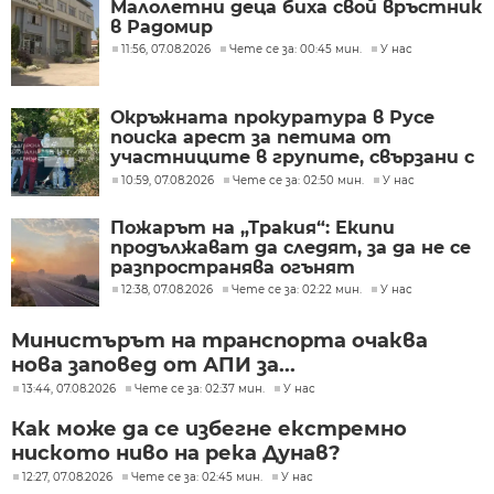
Малолетни деца биха свой връстник
в Радомир
11:56, 07.08.2026
Чете се за: 00:45 мин.
У нас
Окръжната прокуратура в Русе
поиска арест за петима от
участниците в групите, свързани с
разбитата лаборатория за
10:59, 07.08.2026
Чете се за: 02:50 мин.
У нас
фентанил
Пожарът на „Тракия“: Екипи
продължават да следят, за да не се
разпространява огънят
12:38, 07.08.2026
Чете се за: 02:22 мин.
У нас
Министърът на транспорта очаква
нова заповед от АПИ за...
13:44, 07.08.2026
Чете се за: 02:37 мин.
У нас
Как може да се избегне екстремно
ниското ниво на река Дунав?
12:27, 07.08.2026
Чете се за: 02:45 мин.
У нас