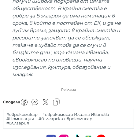
получи широка подкрепа от цялата
общественост. В крайна сметка е
добре за България да има номинация в
срока, в който е поставен от ЕК, и да не
губим време, защото в крайна сметка и
ресорите започват да се обсъждат,
така че е хубаво това да се случи в
близките дни", каза Илиана Иванова,
еврокомисар по иновации, научни
изследвания, култура, образование и
младеж.
Реклама
Сподели
#еврокомикар
#еврокомисар Илиана Иванова
#Номинация
#български еврокомисар
#България