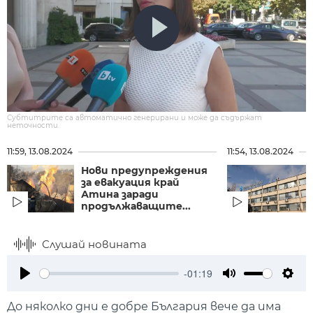
Субтитрите са автоматично генерирани и може да съдържат
неточности.
11:59, 13.08.2024
11:54, 13.08.2024
Нови предупреждения
за евакуация край
Атина заради
продължаващите...
Слушай новината
-01:19
Play
Mute
Setti
До няколко дни е добре България вече да има