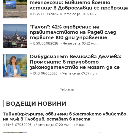
технологии: Бившето военно
летище в Доброславци се превръща
в голям космически център
15:35, 06.08.2026
Чете се за: 01:55 мин.
"Галъп": 42% одобрение на
правителството на Радев след
първите 100 дни управление
12:50, 06.08.2026
Чете се за: 03:52 мин.
Омбудсманът Велислава Делчева:
Промените в трудовото
законодателство не могат да се
правят през бюджета
10:18, 06.08.2026
Чете се за: 07:57 мин.
Реклама
ВОДЕЩИ НОВИНИ
Тийнейджърите, обвинени в жестокото убийство
на мъж в Пловдив, остават в ареста
14:43, 07.08.2026
Чете се за: 01:20 мин.
У нас