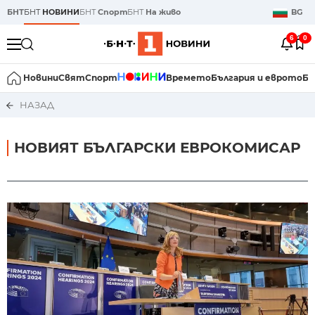
БНТ
БНТ
НОВИНИ
БНТ
Спорт
БНТ
На живо
BG
6
0
Новини
Свят
Спорт
Времето
България и еврото
Би
НАЗАД
НОВИЯТ БЪЛГАРСКИ ЕВРОКОМИСАР