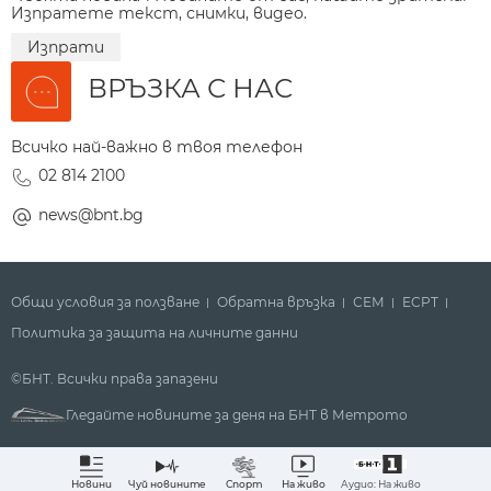
Изпратете текст, снимки, видео.
Изпрати
ВРЪЗКА С НАС
Всичко най-важно в твоя телефон
02 814 2100
news@bnt.bg
Общи условия за ползване
Обратна връзка
СЕМ
ECPT
Политика за защита на личните данни
©БНТ. Всички права запазени
Гледайте новините за деня на БНТ в Метрото
Аудио: На живо
Новини
Чуй новините
Спорт
На живо