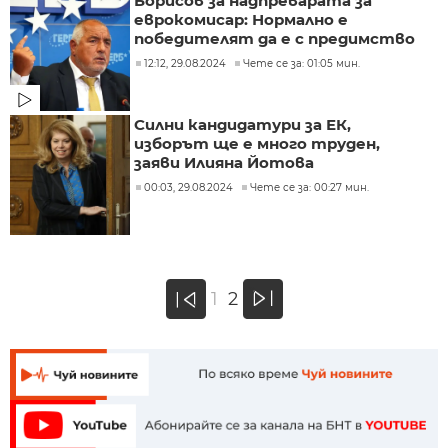
Борисов за надпреварата за
еврокомисар: Нормално е
победителят да е с предимство
12:12, 29.08.2024
Чете се за: 01:05 мин.
Силни кандидатури за ЕК,
изборът ще е много труден,
заяви Илияна Йотова
00:03, 29.08.2024
Чете се за: 00:27 мин.
»
1
2
«