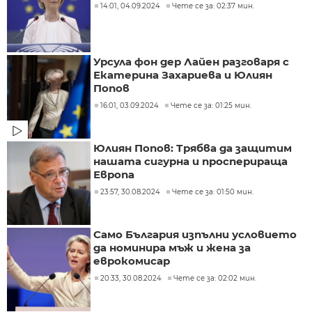
14:01, 04.09.2024
Чете се за: 02:37 мин.
Урсула фон дер Лайен разговаря с
Екатерина Захариева и Юлиян
Попов
16:01, 03.09.2024
Чете се за: 01:25 мин.
Юлиян Попов: Трябва да защитим
нашата сигурна и просперираща
Европа
23:57, 30.08.2024
Чете се за: 01:50 мин.
Само България изпълни условието
да номинира мъж и жена за
еврокомисар
20:33, 30.08.2024
Чете се за: 02:02 мин.