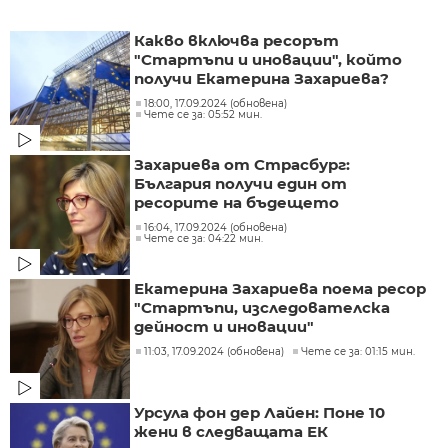
Какво включва ресорът
"Стартъпи и иновации", който
получи Екатерина Захариева?
18:00, 17.09.2024 (обновена)
Чете се за: 05:52 мин.
Захариева от Страсбург:
България получи един от
ресорите на бъдещето
16:04, 17.09.2024 (обновена)
Чете се за: 04:22 мин.
Екатерина Захариева поема ресор
"Стартъпи, изследователска
дейност и иновации"
11:03, 17.09.2024 (обновена)
Чете се за: 01:15 мин.
Урсула фон дер Лайен: Поне 10
жени в следващата ЕК