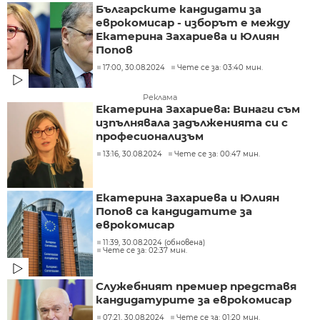
Българските кандидати за
еврокомисар - изборът е между
Екатерина Захариева и Юлиян
Попов
17:00, 30.08.2024
Чете се за: 03:40 мин.
Реклама
Екатерина Захариева: Винаги съм
изпълнявала задълженията си с
професионализъм
13:16, 30.08.2024
Чете се за: 00:47 мин.
Екатерина Захариева и Юлиян
Попов са кандидатите за
еврокомисар
11:39, 30.08.2024 (обновена)
Чете се за: 02:37 мин.
Служебният премиер представя
кандидатурите за еврокомисар
07:21, 30.08.2024
Чете се за: 01:20 мин.