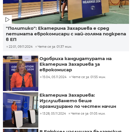
"Политико": Екатерина Захариева е сред
петимата еврокомисари с най-голяма подкрепа
в ЕП
22:01, 09.11.2024
Чете се за: 01:37 мин.
Одобриха кандидатурата на
Екатерина Захариева за
еврокомисар
15:04, 05.11.2024
Чете се за: 01:55 мин.
Екатерина Захариева:
Изслушването беше
организирано по честен начин
13:28, 05.11.2024
Чете се за: 01:05 мин.
В Брюксел изслушаха българския