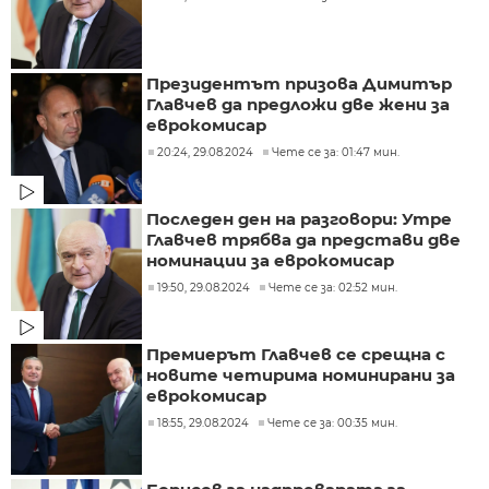
Президентът призова Димитър
Главчев да предложи две жени за
еврокомисар
20:24, 29.08.2024
Чете се за: 01:47 мин.
Последен ден на разговори: Утре
Главчев трябва да представи две
номинации за еврокомисар
19:50, 29.08.2024
Чете се за: 02:52 мин.
Премиерът Главчев се срещна с
новите четирима номинирани за
еврокомисар
18:55, 29.08.2024
Чете се за: 00:35 мин.