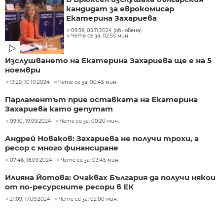
кандидат за еврокомисар
Екатерина Захариева
09:59, 05.11.2024 (обновена)
Чете се за: 02:55 мин.
Изслушването на Екатерина Захариева ще е на 5
ноември
13:29, 10.10.2024
Чете се за: 00:45 мин.
Парламентът прие оставката на Екатерина
Захариева като депутат
09:10, 19.09.2024
Чете се за: 00:20 мин.
Андрей Новаков: Захариева не получи трохи, а
ресор с много финансиране
07:46, 18.09.2024
Чете се за: 03:45 мин.
Илияна Йотова: Очаквах България да получи някои
от по-ресурсните ресори в ЕК
21:09, 17.09.2024
Чете се за: 02:00 мин.