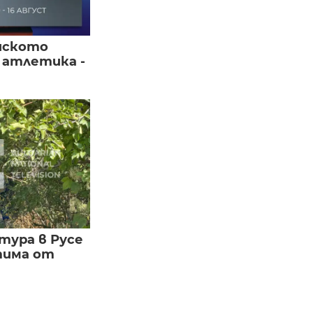
йското
 атлетика -
тура в Русе
тима от