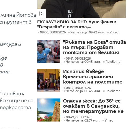
Илияна Йотова
ЕКСКЛУЗИВНО ЗА БНТ: Луис Фонси:
инструмент в
"Despacito" е песента,...
09:00, 08.08.2026
Чете се за: 09:42 мин.
У нас
"Ръката на Бога" отива
датура и
на търг: Продават
топката от великия
гол на Марадона
ъде
08:41, 08.08.2026
Чете се за: 00:45 мин.
По света
ай
Испания въведе
ияна
временен граничен
контрол на полетите
и корабите
08:14, 08.08.2026
Чете се за: 00:45 мин.
По света
пристигащи от
" и новата
Италия
все още не са
Опасна жега: До 36° се
очакват в Сандански,
в подкрепата
но температурите не
са рекордни
08:49, 08.08.2026
Чете се за: 02:37 мин.
У нас