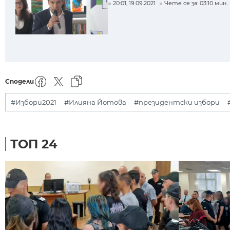
20:01, 19.09.2021
Чете се за: 03:10 мин.
Сподели
#Избори2021
#Илияна Йотова
#президентски избори
ТОП 24