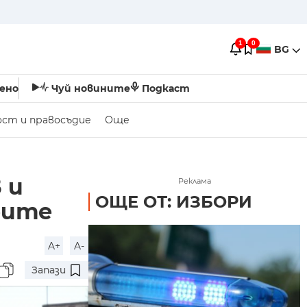
1
0
BG
ено
Чуй новините
Подкаст
ост и правосъдие
Още
 и
Реклама
ОЩЕ ОТ: ИЗБОРИ
рите
A+
A-
Запази