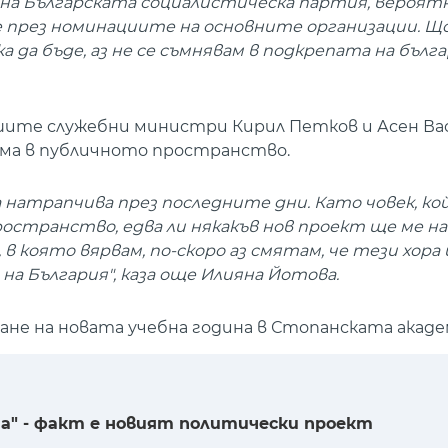
 на Българската социалистическа партия, вероят
не през номинациите на основните организации. Щ
а да бъде, аз не се съмнявам в подкрепата на бъл
ите служебни министри Кирил Петков и Асен Вас
има в публичното пространство.
 натрапчива през последните дни. Като човек, ко
остранство, едва ли някакъв нов проект ще ме нак
 която вярвам, по-скоро аз смятам, че тези хора
а България", каза още Илияна Йотова.
е на новата учебна година в Стопанската акаде
а" - факт е новият политически проект