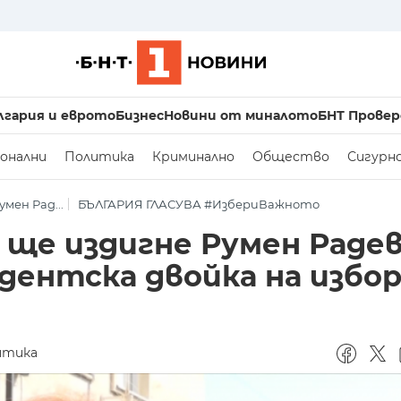
лгария и еврото
Бизнес
Новини от миналото
БНТ Провер
онални
Политика
Криминално
Общество
Сигурн
ен Рад...
БЪЛГАРИЯ ГЛАСУВА #ИзбериВажното
ще издигне Румен Радев
идентска двойка на избо
итика