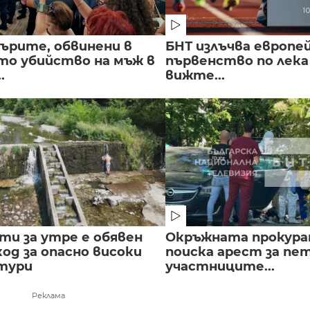
ърите, обвинени в
БНТ излъчва европе
о убийство на мъж в
първенство по лека
.
вижте...
сти за утре е обявен
Окръжната прокура
од за опасно високи
поиска арест за пе
тури
участниците...
Реклама