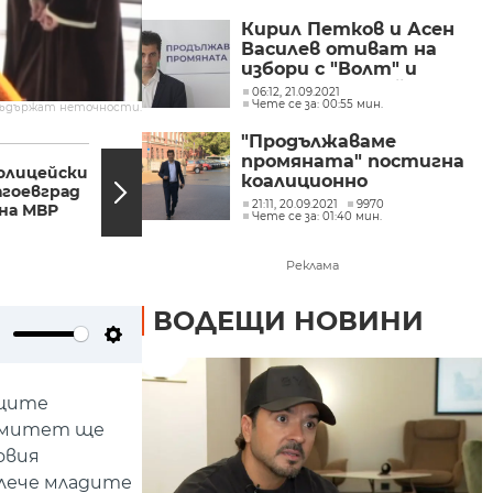
Кирил Петков и Асен
Василев отиват на
избори с "Волт" и
"Средна европейска
06:12, 21.09.2021
Чете се за: 00:55 мин.
класа"
съдържат неточности.
"Продължаваме
12:05, 20.09.2021
11:20,
промяната" постигна
полицейски
Все още не е ясна
коалиционно
агоевград
причината за взрива
споразумение с още
21:11, 20.09.2021
9970
 на МВР
във варненския
Чете се за: 01:40 мин.
една партия
апартамент
Реклама
ВОДЕЩИ НОВИНИ
ute
Settings
ящите
комитет ще
овия
влече младите