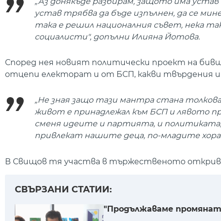
„Аз донякъде разбирам, защото има устав
устав трябва да бъде изпълнен, да се ми
така е решил националния съвет, нека так
социалисти", допълни Илияна Йотова.
Според нея новият политически проект на бивш
отцепи електорат и от БСП, какви твърдения 
„Не зная защо тази мантра стана толкова
живот е принадлежал към БСП и лявото пр
сменя идеите и партията, и политиката, в
привлекат нашите деца, по-младите хора н
В Свищов тя участва в тържественото откриван
СВЪРЗАНИ СТАТИИ:
"Продължаваме промянат