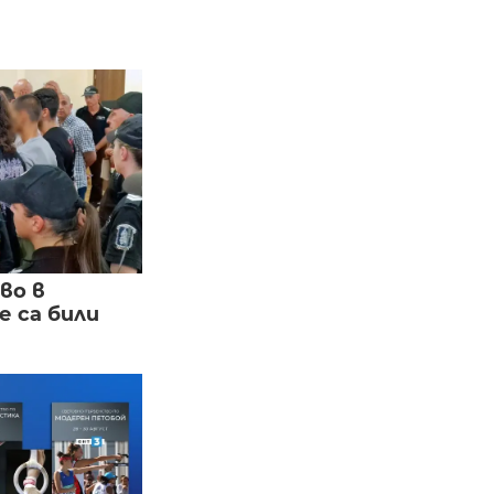
во в
 са били