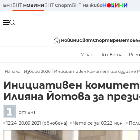
БНТ
БНТ
НОВИНИ
БНТ
Спорт
БНТ
На живо
Новини
Свят
Спорт
Времето
Бъ
У нас
По света
Реги
Начало
Избори 2026
Инициативен комитет ще издигне Рум
Инициативен комитет 
Илияна Йотова за през
от
БНТ
12:24, 20.09.2021 (обновена)
Чете се за: 03:22 мин.
Пол