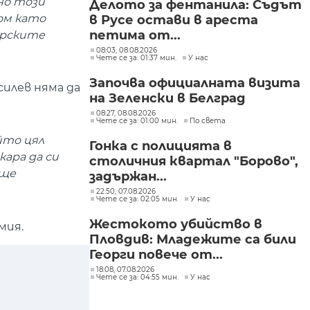
но този
Делото за фентанила: Съдът
ом като
в Русе остави в ареста
петима от...
гарските
08:03, 08.08.2026
Чете се за: 01:37 мин.
У нас
Започва официалната визита
илев няма да
на Зеленски в Белград
08:27, 08.08.2026
Чете се за: 01:00 мин.
По света
йто цял
Гонка с полицията в
ара да си
столичния квартал "Борово",
 ще
задържан...
22:50, 07.08.2026
Чете се за: 02:05 мин.
У нас
Жестокото убийство в
мия.
Пловдив: Младежите са били
Георги повече от...
18:08, 07.08.2026
Чете се за: 04:55 мин.
У нас