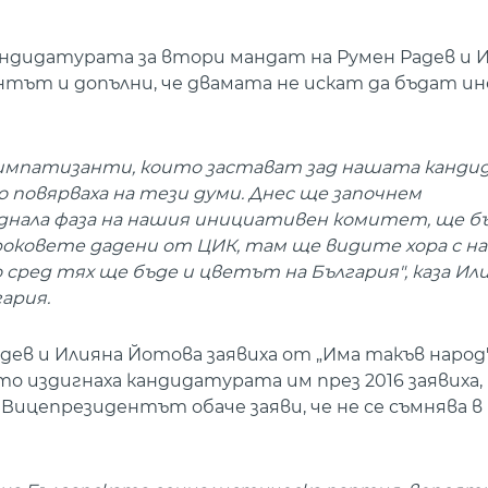
дидатурата за втори мандат на Румен Радев и 
ентът и допълни, че двамата не искат да бъдат 
симпатизанти, които застават зад нашата канди
 повярваха на тези думи. Днес ще започнем
еднала фаза на нашия инициативен комитет, ще б
сроковете дадени от ЦИК, там ще видите хора с н
 сред тях ще бъде и цветът на България", каза Ил
ария.
дев и Илияна Йотова заявиха от „Има такъв народ
 издигнаха кандидатурата им през 2016 заявиха, 
 Вицепрезидентът обаче заяви, че не се съмнява 