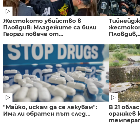
Жестокото убийство в
Тийнейдж
Пловдив: Младежите са били
жестокот
Георги повече от...
Пловдив,..
"Майко, искам да се лекувам":
В 21 обла
Има ли обратен път след...
оранжев к
темпера