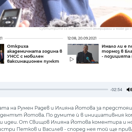
Субтитрите са автоматично генерирани и може да 
21
12:08, 20.09.2021
Откриха
Имало ли е 
академичната година в
тормоз в Бл
УНСС с мобилен
- позицията
ваксинационен пункт
-02:54
M
та на Румен Радев и Илияна Йотова за предсто
зидентът Йотова. По думите ѝ в инициативния 
 и идеи. От Свищов Илияна Йотова коментира и н
стри Петков и Василев - според нея той ще при