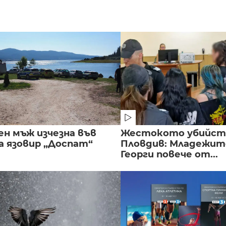
ен мъж изчезна във
Жестокото убийст
а язовир „Доспат“
Пловдив: Младежите
Георги повече от...