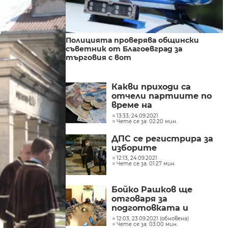
Полицията проверява общински
съветник от Благоевград за
търговия с вот
Какви приходи са
отчели партиите по
време на
предизборната
13:33, 24.09.2021
Чете се за: 02:20 мин.
кампания през юли?
ДПС се регистрира за
изборите
12:13, 24.09.2021
Чете се за: 01:27 мин.
Бойко Рашков ще
отговаря за
подготовката и
провеждането на
12:03, 23.09.2021 (обновена)
Чете се за: 03:00 мин.
изборите