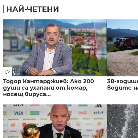
НАЙ-ЧЕТЕНИ
Тодор Кантарджиев: Ако 200
38-годиш
души са ухапани от комар,
водите н
носещ вируса...