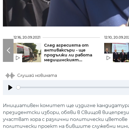
12:16, 20.09.2021
12:10, 20.09.20
След агресията от
антиваксъри - ще
продължи ли работа
медицинският...
Слушай новината
Play
Инициативен комитет ще издигне кандидатура
президентски избори, обяви в Свищов вицепре
участват хора с различни политически цветове
политически проект на бившите служебни мини