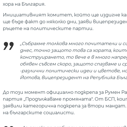
хора на България.
Инициативният комитет, който ще издигне кан
ще бъде факт до няколко дни, заяви вицепрезид
ръцете на политическите партии.
„Събрахме толкова много почитатели и 
днес, точно защото това са хората, които
конструирането, то вече е в много напр
обявен съвсем скоро, защото спазваме и 
-различни политически идеи и цветове, но
Йотова, вицепрезидент на Република Бълг
До този момент официално подкрепа за Румен Ра
партия „Продължаваме промяната". От БСП, които
заявили категорична подкрепа за втори мандат.
на българските социалисти.