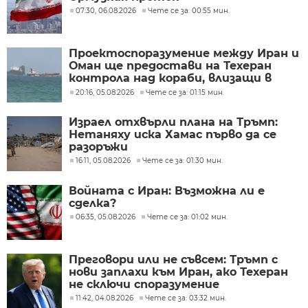
07:30, 06.08.2026
Чете се за: 00:55 мин.
Проектоспоразумение между Иран и
Оман ще предостави на Техеран
контрола над кораби, влизащи в
Персийския залив?
20:16, 05.08.2026
Чете се за: 01:15 мин.
Израел отхвърли плана на Тръмп:
Нетаняху иска Хамас първо да се
разоръжи
16:11, 05.08.2026
Чете се за: 01:30 мин.
Войната с Иран: Възможна ли е
сделка?
06:35, 05.08.2026
Чете се за: 01:02 мин.
Преговори или не съвсем: Тръмп с
нови заплахи към Иран, ако Техеран
не сключи споразумение
11:42, 04.08.2026
Чете се за: 03:32 мин.