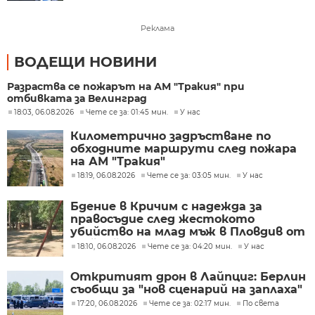
Реклама
ВОДЕЩИ НОВИНИ
Разраства се пожарът на АМ "Тракия" при
отбивката за Велинград
18:03, 06.08.2026
Чете се за: 01:45 мин.
У нас
Километрично задръстване по
обходните маршрути след пожара
на АМ "Тракия"
18:19, 06.08.2026
Чете се за: 03:05 мин.
У нас
Бдение в Кричим с надежда за
правосъдие след жестокото
убийство на млад мъж в Пловдив от
тийнейджъри
18:10, 06.08.2026
Чете се за: 04:20 мин.
У нас
Откритият дрон в Лайпциг: Берлин
съобщи за "нов сценарий на заплаха"
17:20, 06.08.2026
Чете се за: 02:17 мин.
По света