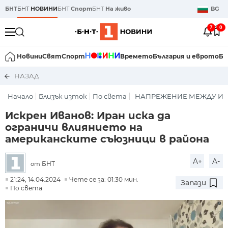
БНТ
БНТ
НОВИНИ
БНТ
Спорт
БНТ
На живо
BG
7
0
Новини
Свят
Спорт
Времето
България и еврото
Би
НАЗАД
Начало
Близък изток
По света
НАПРЕЖЕНИЕ МЕЖДУ ИР
Искрен Иванов: Иран иска да
ограничи влиянието на
американските съюзници в района
A+
A-
БНТ
от
21:24, 14.04.2024
Чете се за: 01:30 мин.
Запази
По света