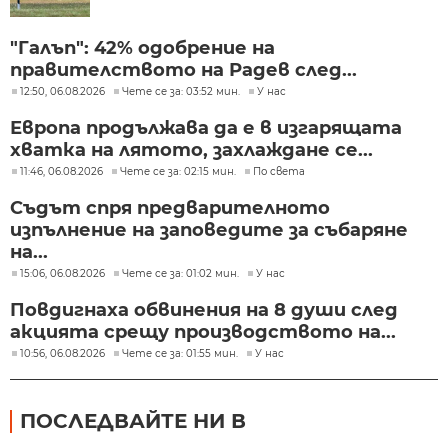
"Галъп": 42% одобрение на
правителството на Радев след...
12:50, 06.08.2026
Чете се за: 03:52 мин.
У нас
Европа продължава да е в изгарящата
хватка на лятото, захлаждане се...
11:46, 06.08.2026
Чете се за: 02:15 мин.
По света
Съдът спря предварителното
изпълнение на заповедите за събаряне
на...
15:06, 06.08.2026
Чете се за: 01:02 мин.
У нас
Повдигнаха обвинения на 8 души след
акцията срещу производството на...
10:56, 06.08.2026
Чете се за: 01:55 мин.
У нас
ПОСЛЕДВАЙТЕ НИ В