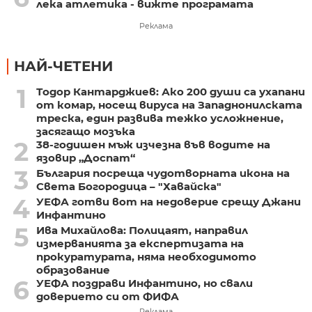
лека атлетика - вижте програмата
Реклама
НАЙ-ЧЕТЕНИ
1
Тодор Кантарджиев: Ако 200 души са ухапани
от комар, носещ вируса на Западнонилската
треска, един развива тежко усложнение,
засягащо мозъка
2
38-годишен мъж изчезна във водите на
язовир „Доспат“
3
България посреща чудотворната икона на
Света Богородица – "Хавайска"
4
УЕФА готви вот на недоверие срещу Джани
Инфантино
5
Ива Михайлова: Полицаят, направил
измерванията за експертизата на
прокуратурата, няма необходимото
образование
6
УЕФА поздрави Инфантино, но свали
доверието си от ФИФА
Реклама