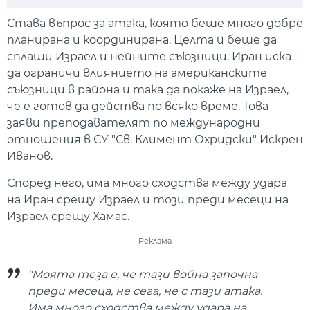
Play
Mute
Setti
Става въпрос за атака, която беше много добре
планирана и координирана. Целта й беше да
сплаши Израел и нейните съюзници. Иран иска
да ограничи влиянието на американските
съюзници в района и така да покаже на Израел,
че е готов да действа по всяко време. Това
заяви преподавателят по международни
отношения в СУ "Св. Климент Охридски" Искрен
Иванов.
Според него, има много сходства между удара
на Иран срещу Израел и този преди месеци на
Израел срещу Хамас.
Реклама
"Моята теза е, че тази война започна
преди месеца, не сега, не с тази атака.
Има много сходства между удара на