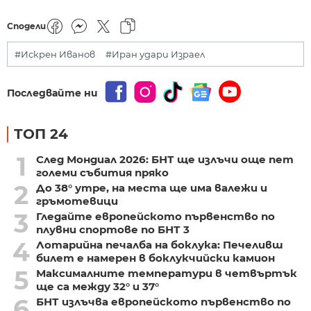
Сподели
#Искрен Иванов
#Иран удари Израел
Последвайте ни
ТОП 24
1
След Мондиал 2026: БНТ ще излъчи още пет
големи събития пряко
2
До 38° утре, на места ще има валежи и
гръмотевици
3
Гледайте европейското първенство по
плувни спортове по БНТ 3
4
Лотарийна печалба на боклука: Печеливш
билет е намерен в боклукчийски камион
5
Максималните температури в четвъртък
ще са между 32° и 37°
6
БНТ излъчва европейското първенство по