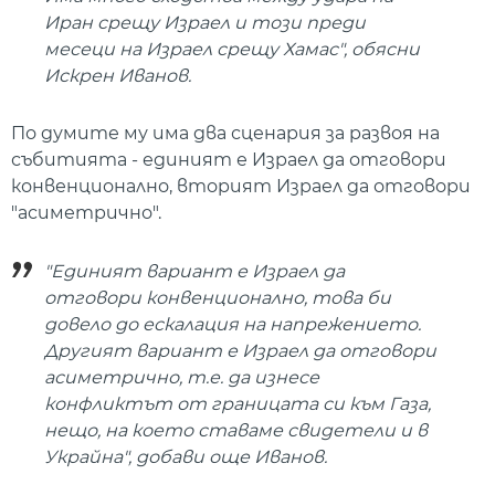
Иран срещу Израел и този преди
месеци на Израел срещу Хамас", обясни
Искрен Иванов.
По думите му има два сценария за развоя на
събитията - единият е Израел да отговори
конвенционално, вторият Израел да отговори
"асиметрично".
"Единият вариант е Израел да
отговори конвенционално, това би
довело до ескалация на напрежението.
Другият вариант е Израел да отговори
асиметрично, т.е. да изнесе
конфликтът от границата си към Газа,
нещо, на което ставаме свидетели и в
Украйна", добави още Иванов.