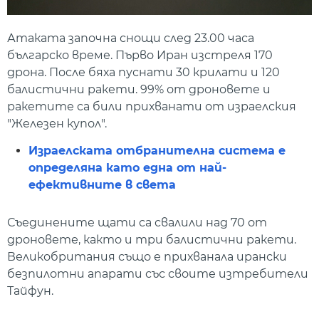
Атаката започна снощи след 23.00 часа
българско време. Първо Иран изстреля 170
дрона. После бяха пуснати 30 крилати и 120
балистични ракети. 99% от дроновете и
ракетите са били прихванати от израелския
"Железен купол".
Израелската отбранителна система е
определяна като една от най-
ефективните в света
Съединените щати са свалили над 70 от
дроновете, както и три балистични ракети.
Великобритания също е прихванала ирански
безпилотни апарати със своите изтребители
Тайфун.