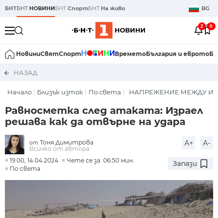
БНТ
БНТ
НОВИНИ
БНТ
Спорт
БНТ
На живо
BG
2
0
Новини
Свят
Спорт
Времето
България и еврото
Би
НАЗАД
Начало
Близък изток
По света
НАПРЕЖЕНИЕ МЕЖДУ ИР
Равносметка след атаката: Израел
решава как да отвърне на удара
Тоня Димитрова
A+
A-
от
Всичко от автора
19:00, 14.04.2024
Чете се за: 06:50 мин.
Запази
По света