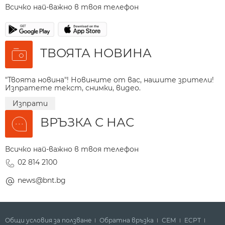
Всичко най-важно в твоя телефон
ТВОЯТА НОВИНА
"Твоята новина"! Новините от вас, нашите зрители!
Изпратете текст, снимки, видео.
Изпрати
ВРЪЗКА С НАС
Всичко най-важно в твоя телефон
02 814 2100
news@bnt.bg
Общи условия за ползване
Обратна връзка
СЕМ
ECPT