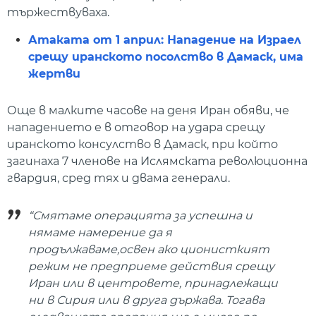
тържествуваха.
Атаката от 1 април: Нападение на Израел
срещу иранското посолство в Дамаск, има
жертви
Още в малките часове на деня Иран обяви, че
нападението е в отговор на удара срещу
иранското консулство в Дамаск, при който
загинаха 7 членове на Ислямската революционна
гвардия, сред тях и двама генерали.
“Смятаме операцията за успешна и
нямаме намерение да я
продължаваме,освен ако ционисткият
режим не предприеме действия срещу
Иран или в центровете, принадлежащи
ни в Сирия или в друга държава. Тогава