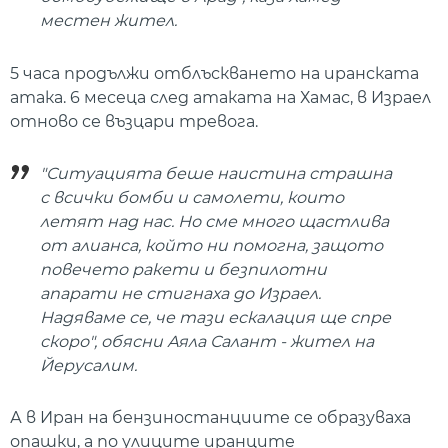
местен жител.
5 часа продължи отблъскването на иранската
атака. 6 месеца след атаката на Хамас, в Израел
отново се възцари тревога.
"Ситуацията беше наистина страшна
с всички бомби и самолети, които
летят над нас. Но сме много щастлива
от алианса, който ни помогна, защото
повечето ракети и безпилотни
апарати не стигнаха до Израел.
Надяваме се, че тази ескалация ще спре
скоро", обясни Аяла Салант - жител на
Йерусалим.
А в Иран на бензиностанциите се образуваха
опашки, а по улиците иранците