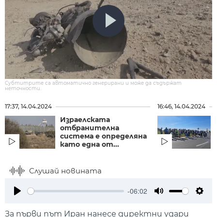
Субтитрите са автоматично генерирани и може да съдържат
неточности.
17:37, 14.04.2024
16:46, 14.04.2024
Израелската
отбранителна
система е определяна
като една от...
Слушай новината
-06:02
Play
Mute
Setti
За първи път Иран нанесе директни удари