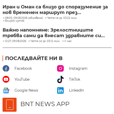
Иран и Оман са близо до споразумение за
нов временен маршрут през...
08:05, 09.08.2026 (обновена)
Чете се за: 03:22 мин.
Близък изток
Важно напомняне: Зрелостниците
трябва сами да внесат здравните си...
12:27, 09.08.2026
Чете се за: 03:12 мин.
У нас
ПОСЛЕДВАЙТЕ НИ В
Facebook
Instagram
YouTube
TikTok
Google News
LinkedIn
BNT NEWS APP