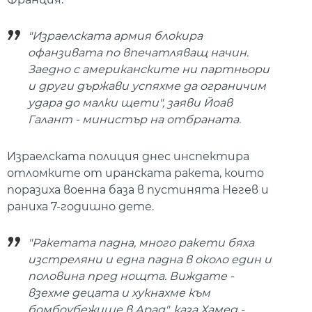
"Израелската армия блокира
офанзивата по впечатляващ начин.
Заедно с американските ни партньори
и други държави успяхме да ограничим
удара до малки щети", заяви Йоав
Галант - министър на отбраната.
Израелската полиция днес инспектира
отломките от иранската ракета, които
поразиха военна база в пустинята Негев и
раниха 7-годишно дете.
"Ракетата падна, много ракети бяха
изстреляни и една падна в около един и
половина пред нощта. Виждате -
взехме децата и хукнахме към
бомбоубежище в Арад", каза Хамед -