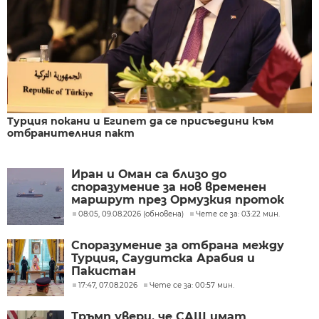
Турция покани и Египет да се присъедини към
отбранителния пакт
Иран и Оман са близо до
споразумение за нов временен
маршрут през Ормузкия проток
08:05, 09.08.2026 (обновена)
Чете се за: 03:22 мин.
Споразумение за отбрана между
Турция, Саудитска Арабия и
Пакистан
17:47, 07.08.2026
Чете се за: 00:57 мин.
Тръмп увери, че САЩ имат