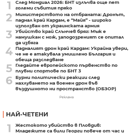
1
След Мондиал 2026: БНТ излъчва още пет
големи събития пряко
2
Министерството на отбраната: Дронът,
паднал край Кардам, е “Майя” - широко
използван от украинската армия
3
Убийство край Слънчев бряг: Мъж е
намушкан с нож, заподозреният се опитал
да избяга
4
Падналият дрон край Кардам: Украйна увери,
че не е атакувала умишлено България и
обеща разследване
5
Гледайте европейското първенство по
плувни спортове по БНТ 3
6
Бурни политически реакции след
нахлуването на военен дрон във
въздушното ни пространство (ОБЗОР)
Реклама
НАЙ-ЧЕТЕНИ
1
Жестокото убийство в Пловдив:
Младежите са били Георги повече от час и