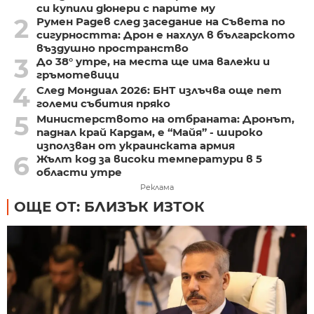
си купили дюнери с парите му
2
Румен Радев след заседание на Съвета по
сигурността: Дрон е нахлул в българското
въздушно пространство
3
До 38° утре, на места ще има валежи и
гръмотевици
4
След Мондиал 2026: БНТ излъчва още пет
големи събития пряко
5
Министерството на отбраната: Дронът,
паднал край Кардам, е “Майя” - широко
използван от украинската армия
6
Жълт код за високи температури в 5
области утре
Реклама
ОЩЕ ОТ: БЛИЗЪК ИЗТОК