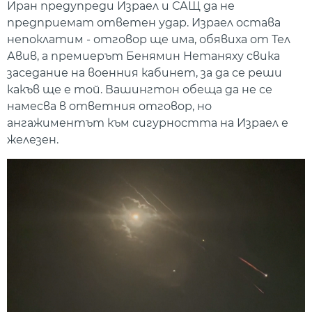
Иран предупреди Израел и САЩ да не
предприемат ответен удар. Израел остава
непоклатим - отговор ще има, обявиха от Тел
Авив, а премиерът Бенямин Нетаняху свика
заседание на военния кабинет, за да се реши
какъв ще е той. Вашингтон обеща да не се
намесва в ответния отговор, но
ангажиментът към сигурността на Израел е
железен.