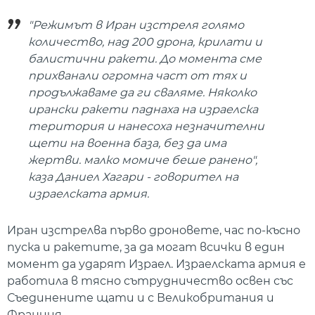
"Режимът в Иран изстреля голямо
количество, над 200 дрона, крилати и
балистични ракети. До момента сме
прихванали огромна част от тях и
продължаваме да ги сваляме. Няколко
ирански ракети паднаха на израелска
територия и нанесоха незначителни
щети на военна база, без да има
жертви. малко момиче беше ранено",
каза Даниел Хагари - говорител на
израелската армия.
Иран изстрелва първо дроновете, час по-късно
пуска и ракетите, за да могат всички в един
момент да ударят Израел. Израелската армия е
работила в тясно сътрудничество освен със
Съединените щати и с Великобритания и
Франция.