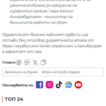
законна отбрана за наказание на
израелския режим", каза Хосеин
Амирабдолахян - министър на
външните работи на Иран.
Израелският военен кабинет едва ли ще
остави без отговор директната атака от
Иран, независимо колко ограничен и калибриран
е ефектът от нея.
Сподели
#реакция на Израел
#Иран атакува Израел
Последвайте ни
ТОП 24