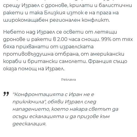
срещу Израел с дронове, крилати и балистични
ракети и така Близкия изток е на прага на
широкомащабен регионален конфликт.
Небето над Израел се освети от летящи
дронове и ракети в 2.00 часа снощи. 99% от тях
бяха прихванати от израелската
противовъздушна отбрана, от американски
кораби и британски самолети. Франция също
оказа помощ на Израел.
Реклама
"Конфронтацията с Иран не е
приключила", обяви Израел след
нападението, което накара светът да
осъди ескалацията и да призове към
деескалация.