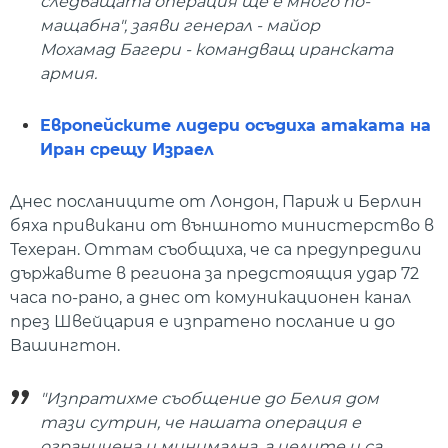
следващата операция ще е много по-
мащабна", заяви генерал - майор
Мохамад Багери - командващ иранската
армия.
Eвропейските лидери осъдиха атаката на
Иран срещу Израел
Днес посланиците от Лондон, Париж и Берлин
бяха привикани от външното министерство в
Техеран. Оттам съобщиха, че са предупредили
държавите в региона за предстоящия удар 72
часа по-рано, а днес от комуникационен канал
през Швейцария е изпратено послание и до
Вашингтон.
"Изпратихме съобщение до Белия дом
тази сутрин, че нашата операция е
ограничена и минимална, а целите и са