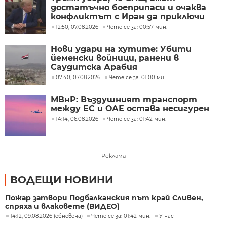
достатъчно боеприпаси и очаква
конфликтът с Иран да приключи
скоро
12:50, 07.08.2026
Чете се за: 00:57 мин.
Нови удари на хутите: Убити
йеменски войници, ранени в
Саудитска Арабия
07:40, 07.08.2026
Чете се за: 01:00 мин.
МВнР: Въздушният транспорт
между ЕС и ОАЕ остава несигурен
14:14, 06.08.2026
Чете се за: 01:42 мин.
Реклама
ВОДЕЩИ НОВИНИ
Пожар затвори Подбалканския път край Сливен,
спряха и влаковете (ВИДЕО)
14:12, 09.08.2026 (обновена)
Чете се за: 01:42 мин.
У нас