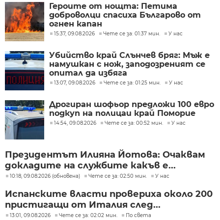
Героите от нощта: Петима
доброволци спасиха Българово от
огнен капан
15:37, 09.08.2026
Чете се за: 01:37 мин.
У нас
Убийство край Слънчев бряг: Мъж е
намушкан с нож, заподозреният се
опитал да избяга
13:07, 09.08.2026
Чете се за: 01:25 мин.
У нас
Дрогиран шофьор предложи 100 евро
подкуп на полицаи край Поморие
14:54, 09.08.2026
Чете се за: 00:52 мин.
У нас
Президентът Илияна Йотова: Очаквам
докладите на службите какъв е...
10:18, 09.08.2026 (обновена)
Чете се за: 02:50 мин.
У нас
Испанските власти провериха около 200
пристигащи от Италия след...
13:01, 09.08.2026
Чете се за: 02:02 мин.
По света