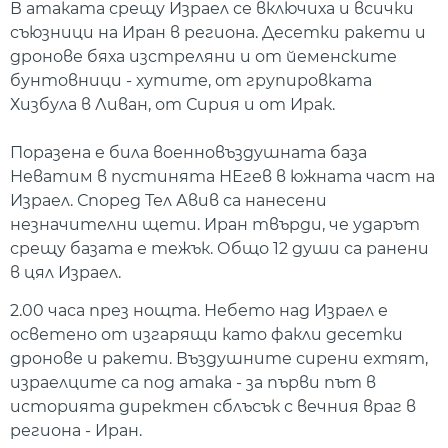
В атаката срещу Израел се включиха и всички
съюзници на Иран в региона. Десетки ракети и
дронове бяха изстреляни и от йеменските
бунтовници - хутите, от групировката
Хизбула в Ливан, от Сирия и от Ирак.
Поразена е била военновъздушната база
Неватим в пустинята НЕгев в южната част на
Израел. Според Тел Авив са нанесени
незначителни щети. Иран твърди, че ударът
срещу базата е тежък. Общо 12 души са ранени
в цял Израел.
2.00 часа през нощта. Небето над Израел е
осветено от изгарящи като факли десетки
дронове и ракети. Въздушните сирени ехтят,
израелците са под атака - за първи път в
историята директен сблъсък с вечния враг в
региона - Иран.