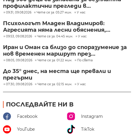
профилактични прегледи в...
09:31, 09.08.2026
Чете се за: 05:27 мин.
У нас
Психологът Младен Владимиров:
Агресията няма лесни обяснения,...
09:53, 09.08.2026
Чете се за: 04:45 мин.
У нас
Иран и Оман са близо до споразумение за
нов временен маршрут през...
08:05, 09.08.2026
Чете се за: 01:22 мин.
По света
До 35° днес, на места ще превали и
прегърми
07:30, 09.08.2026
Чете се за: 02:15 мин.
У нас
ПОСЛЕДВАЙТЕ НИ В
Facebook
Instagram
YouTube
TikTok