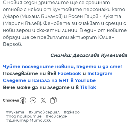
С новия сезон зрителите ще се срещнат
отново с някои от култовите персонажи като
Джаро (Михаил Билалов) и Росен Гацов - Куката
(Мариян Вълев). Феновете ги очакват и срещи с
нови герои и сюжетни линии. В един от новите
образи ще се превъплъти актьорът Юлиан
Вергов.
Снимки: Десислава Кулелиева
Чуйте последните новини, където и да сте!
Последвайте ни във
Facebook
и
Instagram
Следете и канала на БНТ в YouTube
Вече може да ни гледате и в
TikTok
Сподели
#Куката
#хитов сериал
#джаро
#под прикритие
#нов сезон
#Димитър Митовски