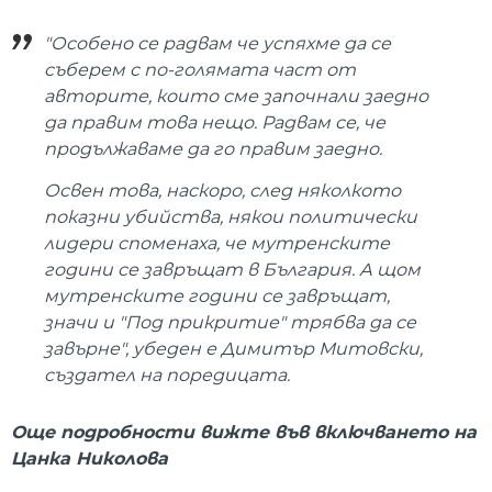
"Особено се радвам че успяхме да се
съберем с по-голямата част от
авторите, които сме започнали заедно
да правим това нещо. Радвам се, че
продължаваме да го правим заедно.
Освен това, наскоро, след няколкото
показни убийства, някои политически
лидери споменаха, че мутренските
години се завръщат в България. А щом
мутренските години се завръщат,
значи и "Под прикритие" трябва да се
завърне", убеден е Димитър Митовски,
създател на поредицата.
Още подробности вижте във включването на
Цанка Николова