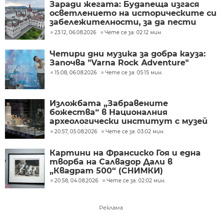
Заради жегата: Будапеща изгася
осветлението на историческите си
забележителности, за да пести
енергия
23:12, 06.08.2026
Чете се за: 02:12 мин.
Четири дни музика за добра кауза:
Започва "Varna Rock Adventure"
15:08, 06.08.2026
Чете се за: 05:15 мин.
Изложбата „Забравените
божества“ в Националния
археологически институт с музей
при БАН
20:57, 05.08.2026
Чете се за: 03:02 мин.
Картини на Франсиско Гоя и една
творба на Салвадор Дали в
„Квадрат 500“ (СНИМКИ)
20:58, 04.08.2026
Чете се за: 02:02 мин.
Реклама