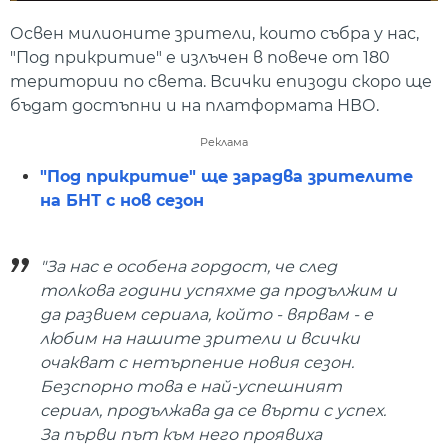
Освен милионите зрители, които събра у нас,
"Под прикритие" е излъчен в повече от 180
територии по света. Всички епизоди скоро ще
бъдат достъпни и на платформата НВО.
Реклама
"Под прикритие" ще зарадва зрителите
на БНТ с нов сезон
"За нас е особена гордост, че след
толкова години успяхме да продължим и
да развием сериала, който - вярвам - е
любим на нашите зрители и всички
очакват с нетърпение новия сезон.
Безспорно това е най-успешният
сериал, продължава да се върти с успех.
За първи път към него проявиха