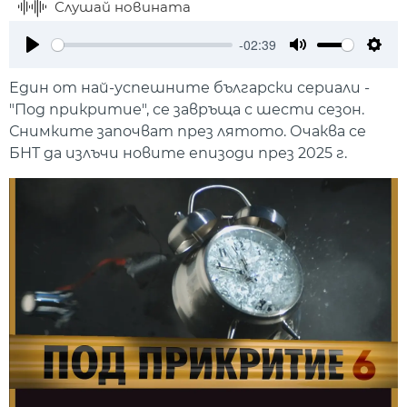
Слушай новината
-02:39
Play
Mute
Setti
Един от най-успешните български сериали -
"Под прикритие", се завръща с шести сезон.
Снимките започват през лятото. Очаква се
БНТ да излъчи новите епизоди през 2025 г.