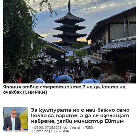
Япония отвъд стереотипите: 7 неща, които не
очаквах (СНИМКИ)
За културата не е най-важно само
колко са парите, а да се изплащат
навреме, заяви министър Евтим
Милошев
09:00, 07.08.2026 (обновена)
7250
Чете се за: 13:57 мин.