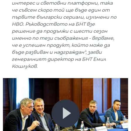
интерес и световни платформи, така
че съвсем скоро той ще бъде един от
първите български сериали, излъчени по
НВО. Ръководството на БНТ взе
решение да продължи с шести сезон
именно по тези съображения - вярваме,
че е успешен продукт, който може да
бъде развиван и надграждан", заяви
генералният директор на БНТ Емил
Кошлуков.