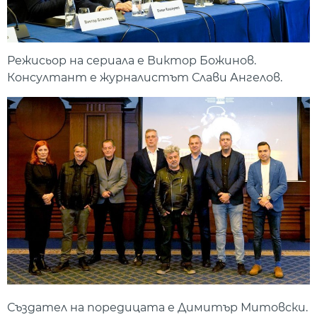
Режисьор на сериала е Виктор Божинов.
Консултант е журналистът Слави Ангелов.
Създател на поредицата е Димитър Митовски.