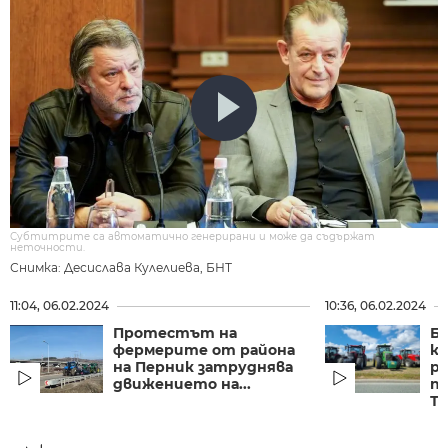
Субтитрите са автоматично генерирани и може да съдържат
неточности.
Снимка: Десислава Кулелиева, БНТ
11:04, 06.02.2024
10:36, 06.02.2024
Протестът на
Б
фермерите от района
к
на Перник затруднява
ра
движението на...
п
Т