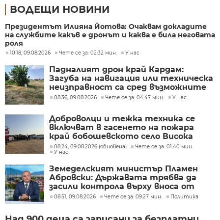
ВОДЕЩИ НОВИНИ
Президентът Илияна Йотова: Очаквам докладите
на службите какъв е дронът и каква е била неговата
роля
10:18, 09.08.2026
Чете се за: 02:32 мин.
У нас
Падналият дрон край Кардам:
Загуба на навигация или техническа
неизправност са сред възможните
причини
08:36, 09.08.2026
Чете се за: 04:47 мин.
У нас
Доброволци и тежка техника се
включват в гасенето на пожара
край бобошевското село Висока
могила
08:24, 09.08.2026 (обновена)
Чете се за: 01:40 мин.
У нас
Земеделският министър Пламен
Абровски: Държавата трябва да
засили контрола върху вноса от
трети страни
08:51, 09.08.2026
Чете се за: 09:27 мин.
Политика
Над 900 деца са записани за безплатни