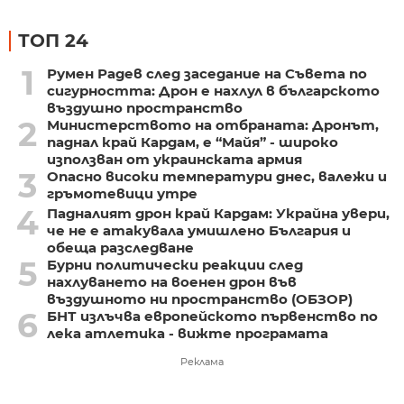
ТОП 24
1
Румен Радев след заседание на Съвета по
сигурността: Дрон е нахлул в българското
въздушно пространство
2
Министерството на отбраната: Дронът,
паднал край Кардам, е “Майя” - широко
използван от украинската армия
3
Опасно високи температури днес, валежи и
гръмотевици утре
4
Падналият дрон край Кардам: Украйна увери,
че не е атакувала умишлено България и
обеща разследване
5
Бурни политически реакции след
нахлуването на военен дрон във
въздушното ни пространство (ОБЗОР)
6
БНТ излъчва европейското първенство по
лека атлетика - вижте програмата
Реклама