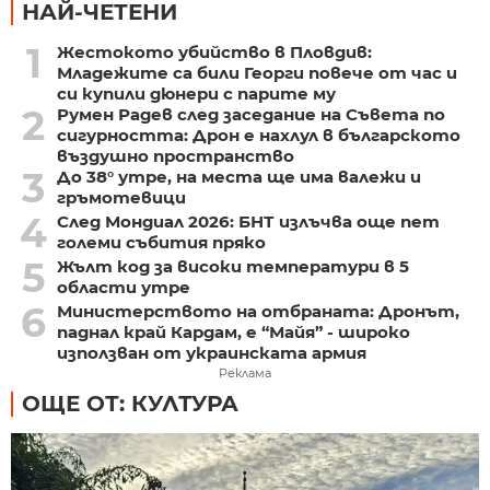
НАЙ-ЧЕТЕНИ
1
Жестокото убийство в Пловдив:
Младежите са били Георги повече от час и
си купили дюнери с парите му
2
Румен Радев след заседание на Съвета по
сигурността: Дрон е нахлул в българското
въздушно пространство
3
До 38° утре, на места ще има валежи и
гръмотевици
4
След Мондиал 2026: БНТ излъчва още пет
големи събития пряко
5
Жълт код за високи температури в 5
области утре
6
Министерството на отбраната: Дронът,
паднал край Кардам, е “Майя” - широко
използван от украинската армия
Реклама
ОЩЕ ОТ: КУЛТУРА