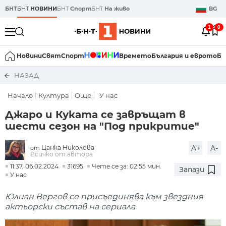
БНТ
БНТ
НОВИНИ
БНТ
Спорт
БНТ
На живо
BG
1
0
Новини
Свят
Спорт
Времето
България и еврото
Би
НАЗАД
Начало
Култура
Още
У нас
Джаро и Куката се завръщат в
шести сезон на "Под прикритие"
Цанка Николова
A+
A-
от
Всичко от автора
11:37, 06.02.2024
31695
Чете се за: 02:55 мин.
Запази
У нас
Юлиан Вергов се присъединява към звездния
актьорски състав на сериала