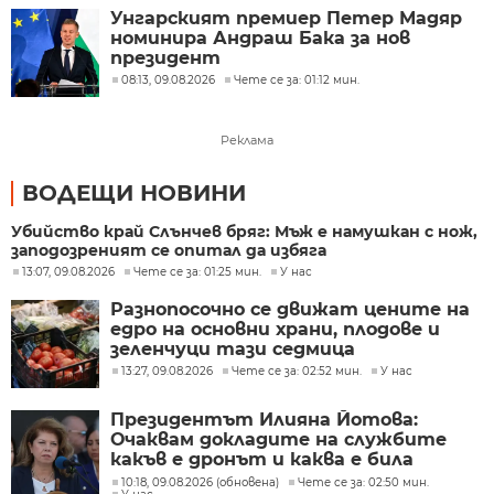
Унгарският премиер Петер Мадяр
номинира Андраш Бака за нов
президент
08:13, 09.08.2026
Чете се за: 01:12 мин.
Реклама
ВОДЕЩИ НОВИНИ
Убийство край Слънчев бряг: Мъж е намушкан с нож,
заподозреният се опитал да избяга
13:07, 09.08.2026
Чете се за: 01:25 мин.
У нас
Разнопосочно се движат цените на
едро на основни храни, плодове и
зеленчуци тази седмица
13:27, 09.08.2026
Чете се за: 02:52 мин.
У нас
Президентът Илияна Йотова:
Очаквам докладите на службите
какъв е дронът и каква е била
неговата роля
10:18, 09.08.2026 (обновена)
Чете се за: 02:50 мин.