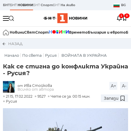
БНТ
БНТ
НОВИНИ
БНТ
Спорт
БНТ
На живо
BG
1
0
Новини
Свят
Спорт
Времето
България и еврото
Би
НАЗАД
Начало
По света
Русия
ВОЙНАТА В УКРАЙНА
Как се стигна до конфликта Украйна
- Русия?
Ива Стойкова
A+
A-
от
Всичко от автора
21:15, 17.02.2022
9527
Чете се за: 00:15 мин.
Запази
Русия