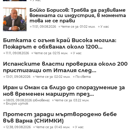
У нас
Бойко Борисов: Трябва да развиваме
военната си индустрия, в момента
това не се прави
11:51, 09.08.2026
Чете се за: 01:02 мин.
У нас
Битката с огъня край Висока могила:
Пожарът е обхванал около 1200...
11:11, 09.08.2026
Чете се за: 02:15 мин.
У нас
Испанските власти провериха около 200
пристигащи от Италия след...
13:01, 09.08.2026
Чете се за: 02:02 мин.
По света
Иран и Оман са близо до споразумение за
нов временен маршрут през...
08:05, 09.08.2026 (обновена)
Чете се за: 03:22 мин.
Близък изток
Протест заради мъртвородено бебе
във Варна (СНИМКИ)
12:38, 09.08.2026
Чете се за: 01:45 мин.
У нас