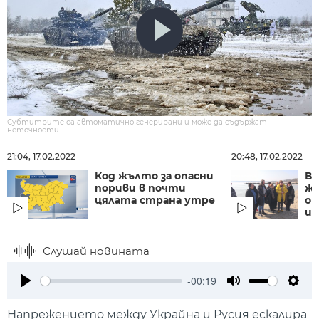
Субтитрите са автоматично генерирани и може да съдържат
неточности.
21:04, 17.02.2022
20:48, 17.02.2022
Код жълто за опасни
Ва
пориви в почти
жи
цялата страна утре
от
ин
Слушай новината
-00:19
Play
Mute
Setti
Напрежението между Украйна и Русия ескалира