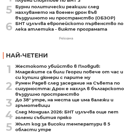
плувни спортове по БНТ 3
5
Бурни политически реакции след
нахлуването на военен дрон във
въздушното ни пространство (ОБЗОР)
6
БНТ излъчва европейското първенство по
лека атлетика - вижте програмата
Реклама
НАЙ-ЧЕТЕНИ
1
Жестокото убийство в Пловдив:
Младежите са били Георги повече от час и
си купили дюнери с парите му
2
Румен Радев след заседание на Съвета по
сигурността: Дрон е нахлул в българското
въздушно пространство
3
До 38° утре, на места ще има валежи и
гръмотевици
4
След Мондиал 2026: БНТ излъчва още пет
големи събития пряко
5
Жълт код за високи температури в 5
области утре