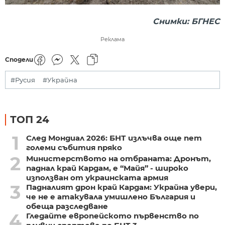
Снимки: БГНЕС
Реклама
Сподели
#Русия
#Украйна
ТОП 24
1
След Мондиал 2026: БНТ излъчва още пет
големи събития пряко
2
Министерството на отбраната: Дронът,
паднал край Кардам, е “Майя” - широко
използван от украинската армия
3
Падналият дрон край Кардам: Украйна увери,
че не е атакувала умишлено България и
обеща разследване
4
Гледайте европейското първенство по