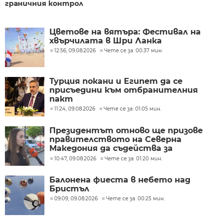
граничния контрол
Цветове на вятъра: Фестивал на
хвърчилата в Шри Ланка
12:56, 09.08.2026
Чете се за: 00:37 мин.
Турция покани и Египет да се
присъедини към отбранителния
пакт
11:24, 09.08.2026
Чете се за: 01:05 мин.
Президентът отново ще призове
правителството на Северна
Македония да съдейства за
лечението на Ива Михайлова
10:47, 09.08.2026
Чете се за: 01:20 мин.
Балонена фиеста в небето над
Бристъл
09:09, 09.08.2026
Чете се за: 00:25 мин.