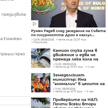
 предизвика
Румен Радев след заседание на Съвета
по сигурността: Дрон е нахлул...
та Еманюел
12:09, 08.08.2026
Чете се за: 02:07 мин.
Политика
Камион спука гума в
трации край
движение и едва не
премаза лека кола на
Подбалканския път
12:00, 08.08.2026
Чете се за: 01:07 мин.
У нас
(СНИМКИ)
Земеделският
министър: Има
"аномалии" в цените на
вносните плодове и
11:45, 08.08.2026
Чете се за: 01:17 мин.
У нас
зеленчуци
Проверките на НАП:
Почти всеки втори