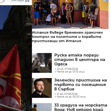
Испания въведе временен граничен
контрол на полетите и корабите
пристигащи от Италия
Руска атака порази
стадион в центъра на
Одеса
22:45, 07.08.2026
Чете се за: 01:15 мин.
Зеленски пристигна на
първото си посещение
в Сърбия
21:46, 07.08.2026
Чете се за: 00:25 мин.
33 градуса на морската
вода: Нов рекорд край