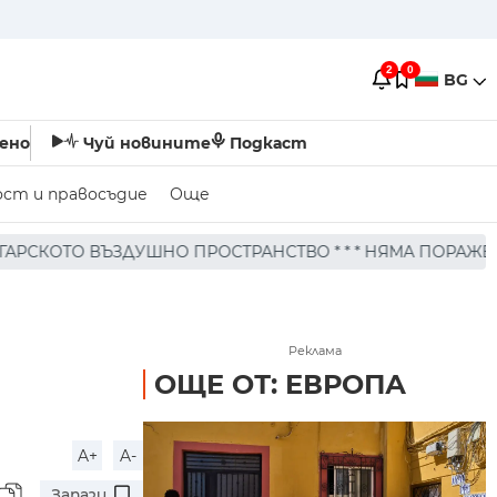
2
0
BG
ено
Чуй новините
Подкаст
ост и правосъдие
Още
СТРАНСТВО * * * НЯМА ПОРАЖЕНИЯ ПО ХОРА И ПО СГРАД
Реклама
ОЩЕ ОТ: ЕВРОПА
A+
A-
Запази