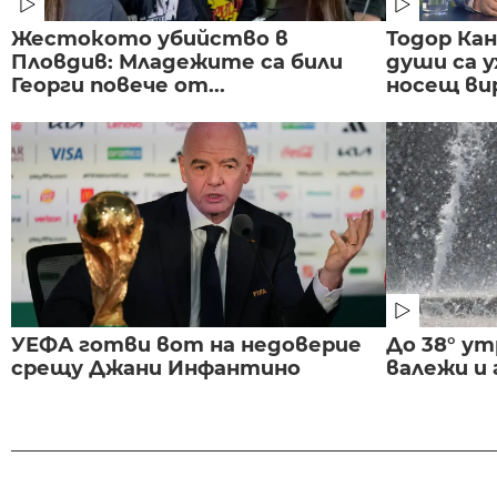
Жестокото убийство в
Тодор Ка
Пловдив: Младежите са били
души са у
Георги повече от...
носещ вир
УЕФА готви вот на недоверие
До 38° ут
срещу Джани Инфантино
валежи и