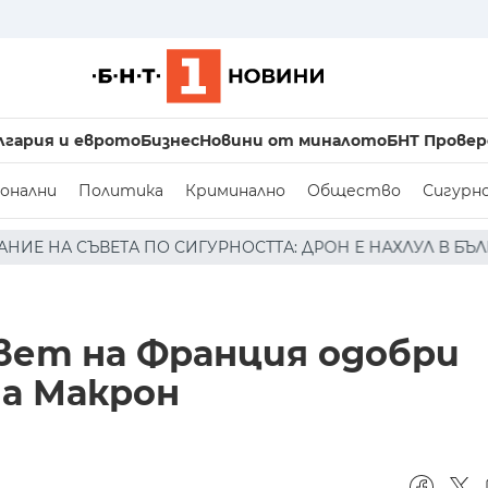
лгария и еврото
Бизнес
Новини от миналото
БНТ Провер
онални
Политика
Криминално
Общество
Сигурн
РНОСТТА: ДРОН Е НАХЛУЛ В БЪЛГАРСКОТО ВЪЗДУШНО ПРО
ет на Франция одобри
а Макрон