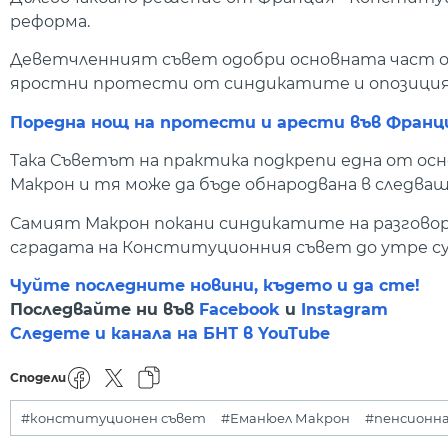
реформа.
Деветчленният съвет одобри основната част о
яростни протести от синдикатите и опозици
Поредна нощ на протести и арести във Франц
Така Съветът на практика подкрепи една от о
Макрон и тя може да бъде обнародвана в следва
Самият Макрон покани синдикатите на разговори
сградата на Конституционния съвет до утре с
Чуйте последните новини, където и да сте!
Последвайте ни във
Facebook
и
Instagram
Следете и канала на БНТ в YouTube
Сподели
#конституционен съвет
#Еманюел Макрон
#пенсионн