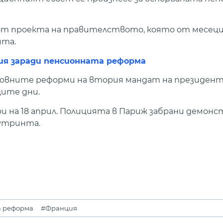
т проекта на правителството, която от месеци
ята.
ия заради пенсионната реформа
сновните реформи на втория мандат на президен
щите дни.
 на 18 април. Полицията в Париж забрани демонс
утринта.
а реформа
#Франция