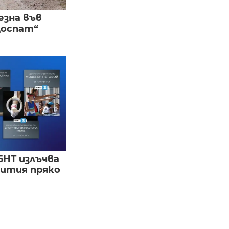
езна във
Доспат“
БНТ излъчва
бития пряко