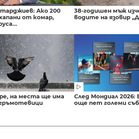
нтарджиев: Ако 200
38-годишен мъж изч
хапани от комар,
водите на язовир „
уса...
ре, на места ще има
След Мондиал 2026: 
 гръмотевици
още пет големи съ