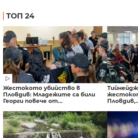
ТОП 24
Жестокото убийство в
Тийнейдж
Пловдив: Младежите са били
жестокот
Георги повече от...
Пловдив,..