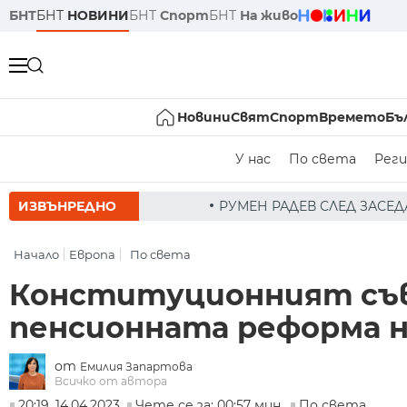
БНТ
БНТ
НОВИНИ
БНТ
Спорт
БНТ
На живо
Новини
Свят
Спорт
Времето
Бъ
У нас
По света
Реги
ИЗВЪНРЕДНО
РУМЕН РАДЕВ СЛЕД ЗАСЕДАНИЕ НА СЪВЕТА ПО СИГУ
Начало
Европа
По света
Конституционният съв
пенсионната реформа н
от
Емилия Запартова
Всичко от автора
20:19, 14.04.2023
Чете се за: 00:57 мин.
По света