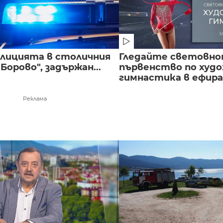
полицията в столичния
Гледайте световн
Борово", задържан...
първенство по худ
гимнастика в ефира.
Реклама