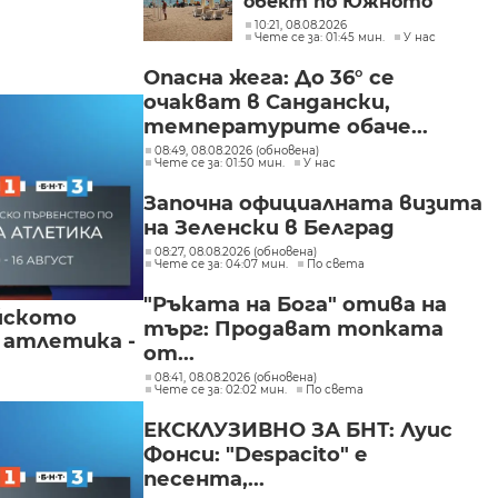
обект по Южното
Черноморие е с
10:21, 08.08.2026
Чете се за: 01:45 мин.
У нас
нарушение
Опасна жега: До 36° се
очакват в Сандански,
температурите обаче...
08:49, 08.08.2026 (обновена)
Чете се за: 01:50 мин.
У нас
Започна официалната визита
на Зеленски в Белград
08:27, 08.08.2026 (обновена)
Чете се за: 04:07 мин.
По света
"Ръката на Бога" отива на
йското
търг: Продават топката
 атлетика -
от...
08:41, 08.08.2026 (обновена)
Чете се за: 02:02 мин.
По света
ЕКСКЛУЗИВНО ЗА БНТ: Луис
Фонси: "Despacito" е
песента,...