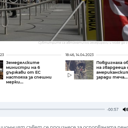
Субтитрите са автоматично генерирани и може да 
023
18:46, 14.04.2023
Земеделските
Повдигнаха о
министри на 6
на гвардееца
държави от ЕС
американски
настояха за спешни
заради теча...
мерки...
-00:57
M
ионният съвет се произнесе за оспорваната пен