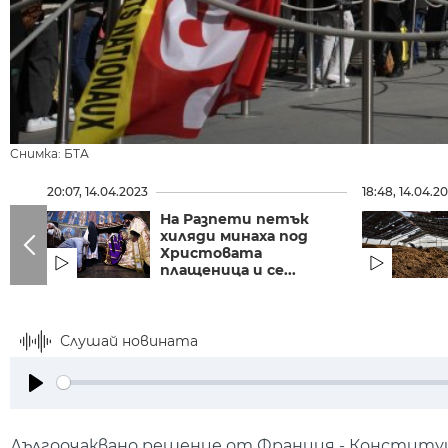
Снимка: БТА
20:07, 14.04.2023
18:48, 14.04.2
На Разпети петък
хиляди минаха под
Христовата
плащеница и се...
Слушай новината
Play
Дългоочаквано решение от Франция - Конституц