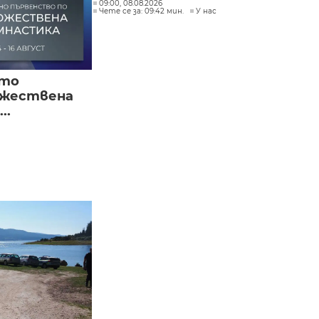
09:00, 08.08.2026
Чете се за: 09:42 мин.
У нас
ото
ожествена
..