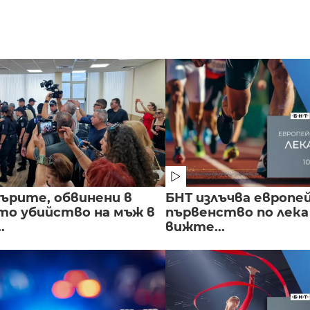
ърите, обвинени в
БНТ излъчва европе
о убийство на мъж в
първенство по лека
.
вижте...