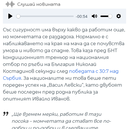
Слушай новината
-00:54
Play
Mute
Setti
Със сигурност има върху какво да работим още,
но момчетата се раздадоха. Нормално е с
наближаването на края на мача да се почувства
умора и нивото да спадне. Това каза пред БНТ
кондиционният треньор на националния
отбор по ръгби на България Николай
Костадинов секунди след
победата с 30:7 над
Сърбия
. За националите ни това беше пети
пореден успех на „Васил Левски“, като двубоят
беше последен пред родна публика за
опитният Ивайло Иванов.
„Ще вземем мерки, работим в тази
посока – момчетата да стават все по-
добри и по-добри и в следващите