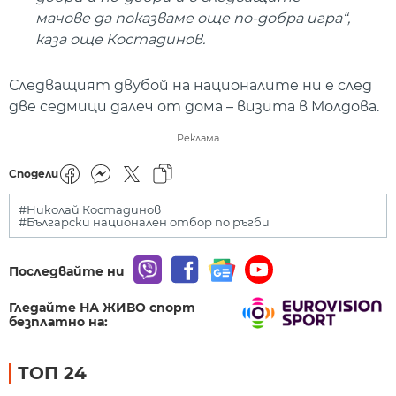
мачове да показваме още по-добра игра“,
каза още Костадинов.
Следващият двубой на националите ни е след
две седмици далеч от дома – визита в Молдова.
Реклама
Сподели
#Николай Костадинов
#Български национален отбор по ръгби
Последвайте ни
Гледайте НА ЖИВО спорт
безплатно на:
ТОП 24