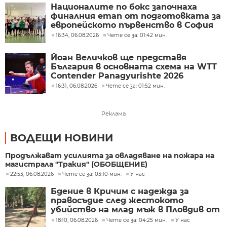
Националите по бокс започнаха
финалния етап от подготовката за
европейското първенство в София
16:34, 06.08.2026
Чете се за: 01:42 мин.
Йоан Величков ще представя
България в основната схема на WTT
Contender Panagyurishte 2026
16:31, 06.08.2026
Чете се за: 01:52 мин.
Реклама
ВОДЕЩИ НОВИНИ
Продължават усилията за овладяване на пожара на
магистрала "Тракия" (ОБОБЩЕНИЕ)
22:53, 06.08.2026
Чете се за: 03:10 мин.
У нас
Бдение в Кричим с надежда за
правосъдие след жестокото
убийство на млад мъж в Пловдив от
тийнейджъри
18:10, 06.08.2026
Чете се за: 04:25 мин.
У нас