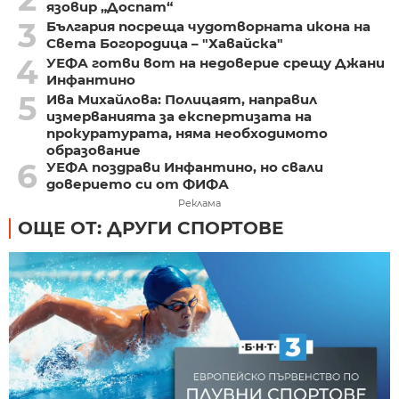
язовир „Доспат“
3
България посреща чудотворната икона на
Света Богородица – "Хавайска"
4
УЕФА готви вот на недоверие срещу Джани
Инфантино
5
Ива Михайлова: Полицаят, направил
измерванията за експертизата на
прокуратурата, няма необходимото
образование
6
УЕФА поздрави Инфантино, но свали
доверието си от ФИФА
Реклама
ОЩЕ ОТ: ДРУГИ СПОРТОВЕ