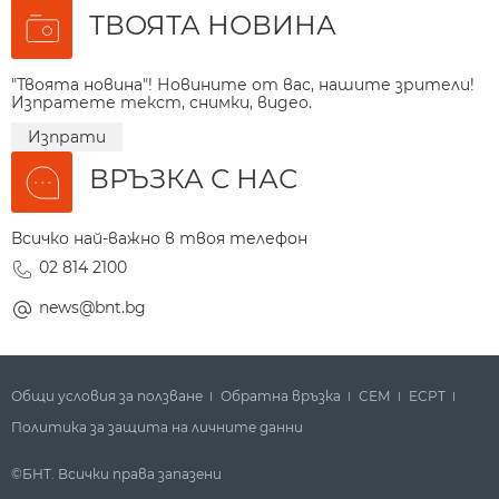
ТВОЯТА НОВИНА
"Твоята новина"! Новините от вас, нашите зрители!
Изпратете текст, снимки, видео.
Изпрати
ВРЪЗКА С НАС
Всичко най-важно в твоя телефон
02 814 2100
news@bnt.bg
Общи условия за ползване
Обратна връзка
СЕМ
ECPT
Политика за защита на личните данни
©БНТ. Всички права запазени