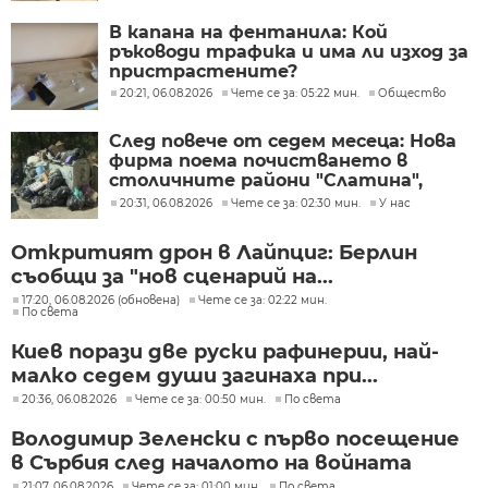
В капана на фентанила: Кой
ръководи трафика и има ли изход за
пристрастените?
20:21, 06.08.2026
Чете се за: 05:22 мин.
Общество
След повече от седем месеца: Нова
фирма поема почистването в
столичните райони "Слатина",
"Подуяне" и "Изгрев"
20:31, 06.08.2026
Чете се за: 02:30 мин.
У нас
Откритият дрон в Лайпциг: Берлин
съобщи за "нов сценарий на...
17:20, 06.08.2026 (обновена)
Чете се за: 02:22 мин.
По света
Киев порази две руски рафинерии, най-
малко седем души загинаха при...
20:36, 06.08.2026
Чете се за: 00:50 мин.
По света
Володимир Зеленски с първо посещение
в Сърбия след началото на войната
21:07, 06.08.2026
Чете се за: 01:00 мин.
По света