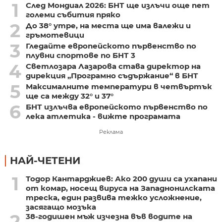
1
След Мондиал 2026: БНТ ще излъчи още пет
големи събития пряко
2
До 38° утре, на места ще има валежи и
гръмотевици
3
Гледайте европейското първенство по
плувни спортове по БНТ 3
4
Светлозара Лазарова става директор на
дирекция „Програмно съдържание“ в БНТ
5
Максималните температури в четвъртък
ще са между 32° и 37°
6
БНТ излъчва европейското първенство по
лека атлетика - вижте програмата
Реклама
НАЙ-ЧЕТЕНИ
1
Тодор Кантарджиев: Ако 200 души са ухапани
от комар, носещ вируса на Западнонилската
треска, един развива тежко усложнение,
засягащо мозъка
2
38-годишен мъж изчезна във водите на