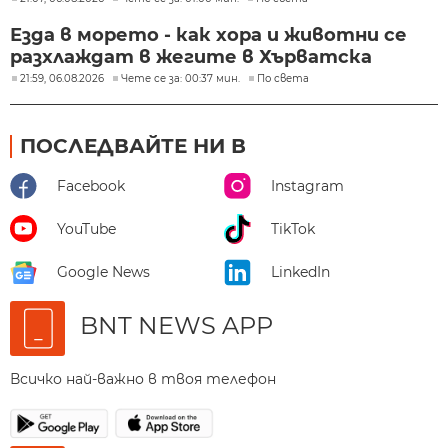
Езда в морето - как хора и животни се
разхлаждат в жегите в Хърватска
21:59, 06.08.2026
Чете се за: 00:37 мин.
По света
ПОСЛЕДВАЙТЕ НИ В
Facebook
Instagram
YouTube
TikTok
Google News
LinkedIn
BNT NEWS APP
Всичко най-важно в твоя телефон