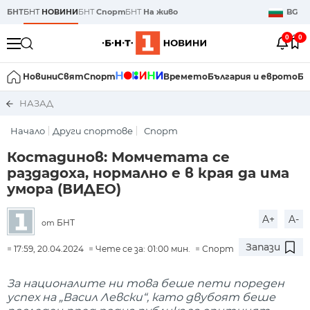
БНТ
БНТ
НОВИНИ
БНТ
Спорт
БНТ
На живо
BG
0
0
Новини
Свят
Спорт
Времето
България и еврото
Би
НАЗАД
Начало
Други спортове
Спорт
Костадинов: Момчетата се
раздадоха, нормално е в края да има
умора (ВИДЕО)
A+
A-
БНТ
от
Запази
17:59, 20.04.2024
Чете се за: 01:00 мин.
Спорт
За националите ни това беше пети пореден
успех на „Васил Левски“, като двубоят беше