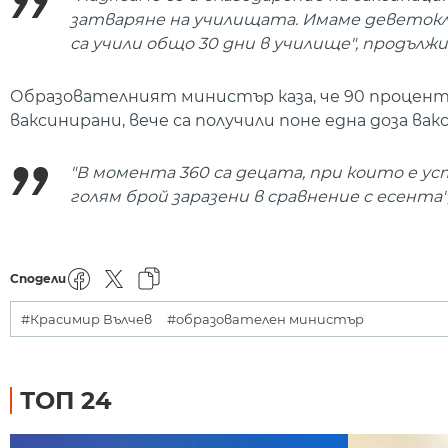
затваряне на училищата. Имаме деветокл
са учили общо 30 дни в училище", продължи
Образователният министър каза, че 90 процент
ваксинирани, вече са получили поне една доза вакс
"В момента 360 са децата, при които е у
голям брой заразени в сравнение с есента"
Сподели
#Красимир Вълчев
#образователен министър
ТОП 24