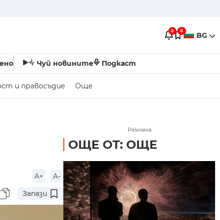
0
0
BG
ено
Чуй новините
Подкаст
ост и правосъдие
Още
Реклама
ОЩЕ ОТ: ОЩЕ
A+
A-
Запази