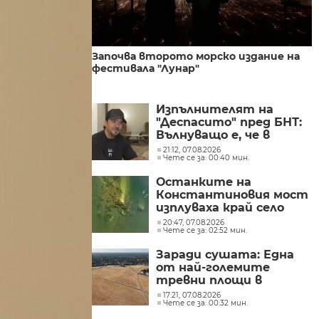
Започва второто морско издание на
фестивала "Лунар"
Изпълнителят на
"Деспасито" пред БНТ:
Вълнуващо е, че в
България хората пеят
21:12, 07.08.2026
Чете се за: 00:40 мин.
и танцуват на моите
песни
Останките на
Константиновия мост
изплуваха край село
Гиген
20:47, 07.08.2026
Чете се за: 02:52 мин.
Заради сушата: Една
от най-големите
тревни площи в
британската столица
17:21, 07.08.2026
Чете се за: 00:32 мин.
е напълно изгоряла