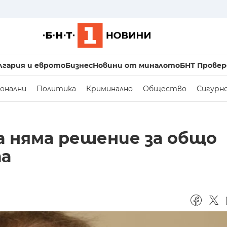
лгария и еврото
Бизнес
Новини от миналото
БНТ Провер
онални
Политика
Криминално
Общество
Сигурн
а няма решение за общо
та