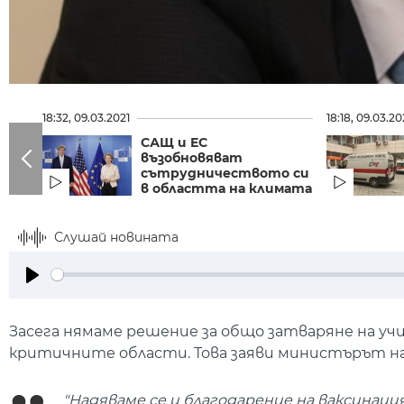
18:32, 09.03.2021
18:18, 09.03.20
САЩ и ЕС
възобновяват
сътрудничеството си
в областта на климата
Слушай новината
Play
Засега нямаме решение за общо затваряне на уч
критичните области. Това заяви министърът на
"Надяваме се и благодарение на ваксинаци