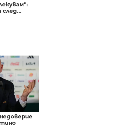
лекувам":
след...
 недоверие
нтино