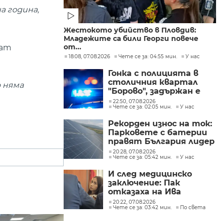
а година,
Жестокото убийство в Пловдив:
Младежите са били Георги повече
от...
дат
18:08, 07.08.2026
Чете се за: 04:55 мин.
У нас
Гонка с полицията в
столичния квартал
о няма
"Борово", задържан е
мъж, у когото са
22:50, 07.08.2026
Чете се за: 02:05 мин.
У нас
намерени 460 000 евро
Рекорден износ на ток:
Парковете с батерии
правят България лидер
на пазара
20:28, 07.08.2026
Чете се за: 05:42 мин.
У нас
И след медицинско
заключение: Пак
отказаха на Ива
Михайлова да се лекува
20:22, 07.08.2026
Чете се за: 03:42 мин.
По света
в България