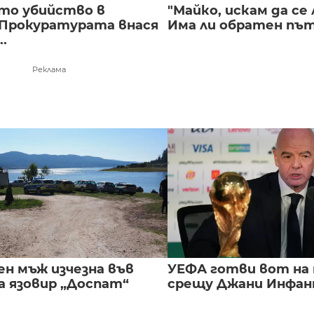
то убийство в
"Майко, искам да се 
 Прокуратурата внася
Има ли обратен път 
..
Реклама
ен мъж изчезна във
УЕФА готви вот на
а язовир „Доспат“
срещу Джани Инфа