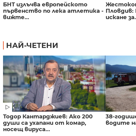
БНТ излъчва европейското
Жестоко
първенство по лека атлетика -
Пловдив:
вижте...
искане за.
НАЙ-ЧЕТЕНИ
Тодор Кантарджиев: Ако 200
38-годиш
души са ухапани от комар,
водите н
носещ вируса...