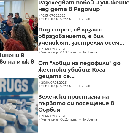
Разследват побой и унижение
над дете в Радомир
18:15, 07.08.2026
Чете се за: 02:55 мин.
У нас
Под стрес, свързан с
образованието, е бил
ученикът, застрелял осем...
19:48, 07.08.2026
Чете се за: 03:07 мин.
По света
винени в
о на мъж в
От "ловци на педофили" до
жестоки убийци: Кога
децата се...
20:10, 07.08.2026
Чете се за: 02:37 мин.
У нас
Зеленски пристигна на
първото си посещение в
Сърбия
21:46, 07.08.2026
Чете се за: 00:25 мин.
По света