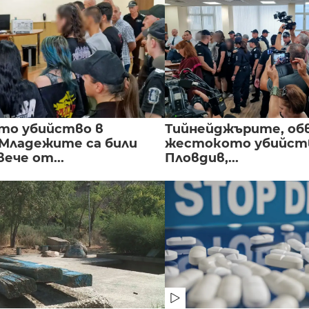
то убийство в
Тийнейджърите, об
 Младежите са били
жестокото убийств
вече от...
Пловдив,...