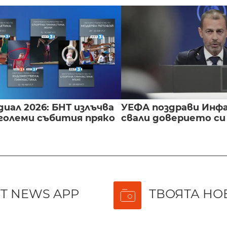
иал 2026: БНТ излъчва
УЕФА поздрави Инфа
големи събития пряко
свали доверието с
T NEWS APP
ТВОЯТА НО