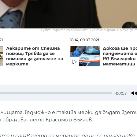
Субтитрите са автоматично генерирани и може да 
21
18:14, 09.03.2021
Лекарите от Спешна
Докога ще пр
помощ: Трябва да се
пандемията о
помисли за затягане на
19? Български
мерките
математици с
-00:57
M
илищата, възможно е такива мерки да бъдат взети
 образованието Красимир Вълчев.
ята и спазването на мерките да не се налага ново