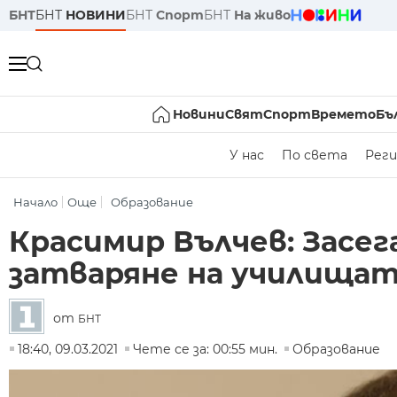
БНТ
БНТ
НОВИНИ
БНТ
Спорт
БНТ
На живо
Новини
Свят
Спорт
Времето
Бъ
У нас
По света
Реги
Начало
Още
Образование
Красимир Вълчев: Засег
затваряне на училища
от
БНТ
18:40, 09.03.2021
Чете се за: 00:55 мин.
Образование