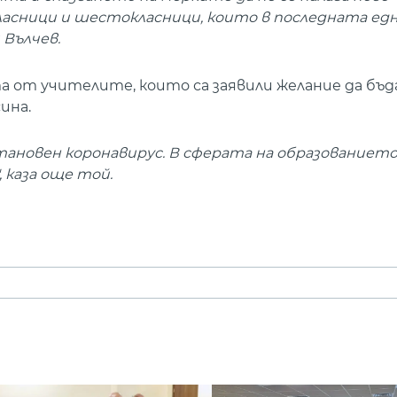
асници и шестокласници, които в последната едн
 Вълчев.
а от учителите, които са заявили желание да бъ
ина.
становен коронавирус. В сферата на образованиет
, каза още той.