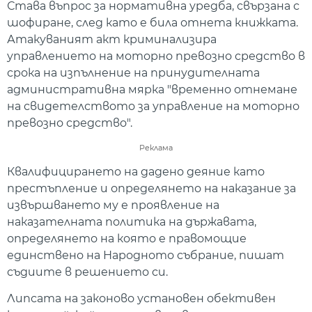
Става въпрос за нормативна уредба, свързана с
шофиране, след като е била отнета книжката.
Атакуваният акт криминализира
управлението на моторно превозно средство в
срока на изпълнение на принудителната
административна мярка "временно отнемане
на свидетелството за управление на моторно
превозно средство".
Реклама
Квалифицирането на дадено деяние като
престъпление и определянето на наказание за
извършването му е проявление на
наказателната политика на държавата,
определянето на която е правомощие
единствено на Народното събрание, пишат
съдиите в решението си.
Липсата на законово установен обективен