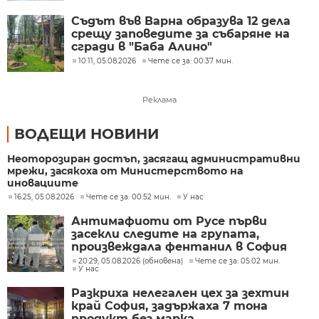
Съдът във Варна образува 12 дела
срещу заповедите за събаряне на
сгради в "Баба Алино"
10:11, 05.08.2026
Чете се за: 00:37 мин.
Реклама
ВОДЕЩИ НОВИНИ
Неоторозиран достъп, засягащ административни
мрежи, засякоха от Министерството на
иновациите
16:25, 05.08.2026
Чете се за: 00:52 мин.
У нас
Антимафиоти от Русе първи
засекли следите на групата,
произвеждала фентанил в София
20:29, 05.08.2026 (обновена)
Чете се за: 05:02 мин.
У нас
Разкриха нелегален цех за зехтин
край София, задържаха 7 тона
продукт без марка