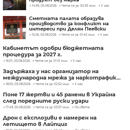
14:59, 05.08.2026
Чете се за: 00:35 мин.
У нас
Сметната палата образува
производство за конфликт на
интереси при Делян Пеевски
15:26, 05.08.2026
Чете се за: 01:45 мин.
У нас
Кабинетът одобри бюджетната
процедура за 2027 г.
16:01, 05.08.2026
Чете се за: 01:15 мин.
У нас
Задържаха у нас организатор на
международна мрежа за наркотрафик...
18:05, 05.08.2026
Чете се за: 02:52 мин.
У нас
Поне 17 жертви и 45 ранени в Украйна
след поредните руски удари
17:49, 05.08.2026
Чете се за: 03:57 мин.
По света
Дрон с експлозиви е намерен на
летището в Лайпциг