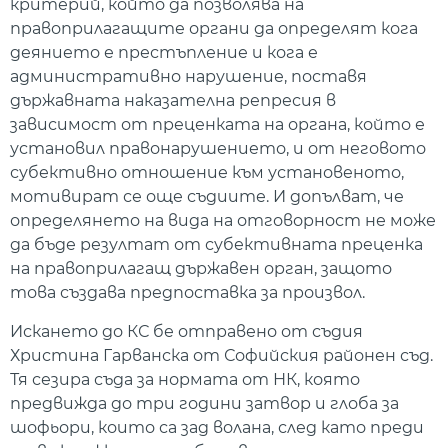
критерий, който да позволява на
правоприлагащите органи да определят кога
деянието е престъпление и кога е
административно нарушение, поставя
държавната наказателна репресия в
зависимост от преценката на органа, който е
установил правонарушението, и от неговото
субективно отношение към установеното,
мотивират се още съдиите. И допълват, че
определянето на вида на отговорност не може
да бъде резултат от субективната преценка
на правоприлагащ държавен орган, защото
това създава предпоставка за произвол.
Искането до КС бе отправено от съдия
Христина Гарванска от Софийския районен съд.
Тя сезира съда за нормата от НК, която
предвижда до три години затвор и глоба за
шофьори, които са зад волана, след като преди