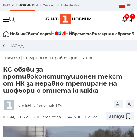
БНТ
БНТ
НОВИНИ
БНТ
Спорт
БНТ
На живо
BG
0
0
Новини
Свят
Спорт
Времето
България и еврото
Би
НАЗАД
Начало
Сигурност и правосъдие
У нас
КС обяви за
противоконституционен текст
от НК за неравно третиране на
шофьори с отнета книжка
A+
A-
БНТ
от
, Източник: БТА
Запази
16:41, 12.06.2025
Чете се за: 02:42 мин.
У нас