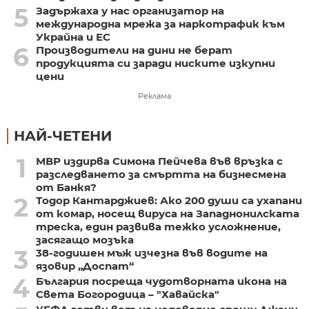
5
Задържаха у нас организатор на
международна мрежа за наркотрафик към
Украйна и ЕС
6
Производители на дини не берат
продукцията си заради ниските изкупни
цени
Реклама
НАЙ-ЧЕТЕНИ
1
МВР издирва Симона Пейчева във връзка с
разследването за смъртта на бизнесмена
от Банкя?
2
Тодор Кантарджиев: Ако 200 души са ухапани
от комар, носещ вируса на Западнонилската
треска, един развива тежко усложнение,
засягащо мозъка
3
38-годишен мъж изчезна във водите на
язовир „Доспат“
4
България посреща чудотворната икона на
Света Богородица – "Хавайска"