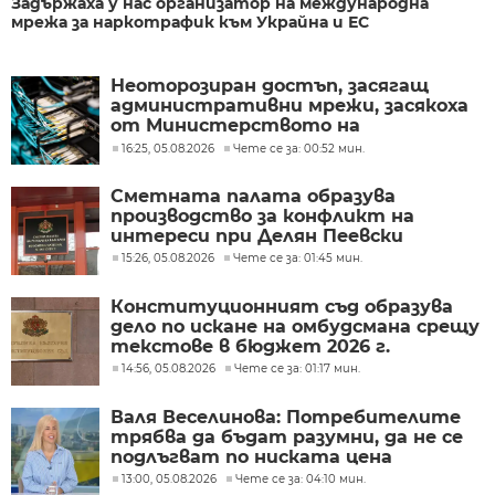
Задържаха у нас организатор на международна
мрежа за наркотрафик към Украйна и ЕС
Неоторозиран достъп, засягащ
административни мрежи, засякоха
от Министерството на
иновациите
16:25, 05.08.2026
Чете се за: 00:52 мин.
Сметната палата образува
производство за конфликт на
интереси при Делян Пеевски
15:26, 05.08.2026
Чете се за: 01:45 мин.
Конституционният съд образува
дело по искане на омбудсмана срещу
текстове в бюджет 2026 г.
14:56, 05.08.2026
Чете се за: 01:17 мин.
Валя Веселинова: Потребителите
трябва да бъдат разумни, да не се
подлъгват по ниската цена
13:00, 05.08.2026
Чете се за: 04:10 мин.