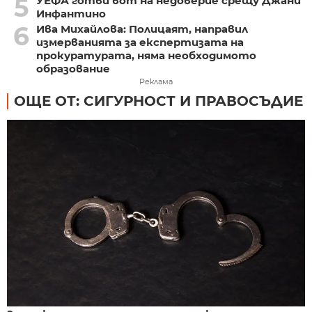
5
УЕФА готви вот на недоверие срещу Джани
Инфантино
6
Ива Михайлова: Полицаят, направил
измерванията за експертизата на
прокуратурата, няма необходимото
образование
Реклама
ОЩЕ ОТ: СИГУРНОСТ И ПРАВОСЪДИЕ