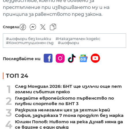
бездействие, което не е обявено за
престъпление при извършването му и на
принципа за равенството пред закона.
Сподели
#шофьори без книжки
#Наказателен кодекс
#Конституционен съд
#шофьори
Последвайте ни
ТОП 24
1
След Мондиал 2026: БНТ ще излъчи още пет
големи събития пряко
2
Гледайте европейското първенство по
плувни спортове по БНТ 3
3
Разкриха нелегален цех за зехтин край
София, задържаха 7 тона продукт без марка
4
Юлиян Попов: Нивото на река Дунав няма да
се вдигне с един дъжд