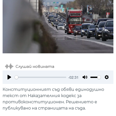
Слушай новината
-02:31
Play
Mute
Setti
Конституционният съд обяви единодушно
текст от Наказателния кодекс за
противоконституционен. Решението е
публикувано на страницата на съда.