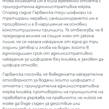
това книжката им е била временно отнета с
принудителна административна мярка.
Според съдия Гарванска тези шофьори са
третирани неравно, санкционирането им е
произволно и е в нарушение на основни
конституционни принципи. Тя отбелязва, че в
предходна алинея на същия член от закона
пише, че се налага наказание от една до три
години затвор и глоба на водач, който в
едногодишен срок от административно
наказание за шофиране без книжка, е заловен да
шофира отново.
Гарванска посочва, че въведената наказателна
отговорност за водачи, които шофират с
отнета с принудителна административна
мярка книжка, противоречи на принципите на
правовата държава, на правилото, че никой не
може да бъде съден за действие или