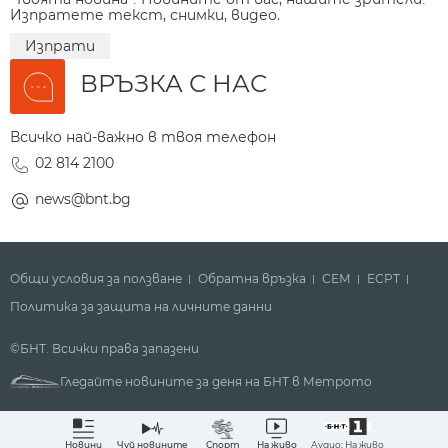
Изпратете текст, снимки, видео.
Изпрати
ВРЪЗКА С НАС
Всичко най-важно в твоя телефон
02 814 2100
news@bnt.bg
Общи условия за ползване
Обратна връзка
СЕМ
ECPT
Политика за защита на личните данни
©БНТ. Всички права запазени
Гледайте новините за деня на БНТ в Метрото
Аудио: На живо
Новини
Чуй новините
Спорт
На живо