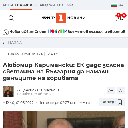
БНТ
БНТ
НОВИНИ
БНТ
Спорт
БНТ
На живо
BG
1
0
Новини
Свят
Спорт
Времето
България и еврото
Би
НАЗАД
Начало
Политика
У нас
Любомир Каримански: ЕК даде зелена
светлина на България да намали
данъците на горивата
Десислава Маркова
A+
A-
от
Всичко от автора
Запази
12:40, 01.06.2022
Чете се за: 02:27 мин.
У нас