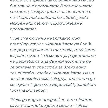
на която трябва да обърнем най много
внимание е промяната в пенсионната
система, калкулацията на пенсиите и
по-скоро повишаването с 20%", заяви
Искрен Митев от "Продължаваме
промяната".
"Ние сме склонни на всякакъв вид
разговор, стига икономиката да върви
напред и с ускорени темпове, тъй като
в крайна сметка ключът за развитието
на държавата и за възможностите да
се отделят средства за всяко едно
семейство - това е икономиката. Няма
ли икономика няма как другите неща да
се случат", допълни Борислав Гуцанов от
"БСП за България".
"Нека да видим предложенията, които
са като антикризисни мерки - как са