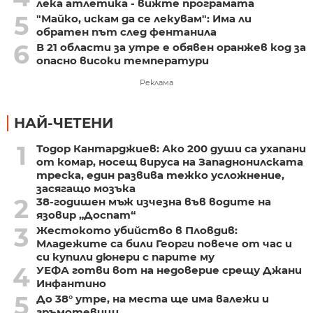
лека атлетика - вижте програмата
5
"Майко, искам да се лекувам": Има ли
обратен път след фентанила
6
В 21 области за утре е обявен оранжев код за
опасно високи температури
Реклама
НАЙ-ЧЕТЕНИ
1
Тодор Кантарджиев: Ако 200 души са ухапани
от комар, носещ вируса на Западнонилската
треска, един развива тежко усложнение,
засягащо мозъка
2
38-годишен мъж изчезна във водите на
язовир „Доспат“
3
Жестокото убийство в Пловдив:
Младежите са били Георги повече от час и
си купили дюнери с парите му
4
УЕФА готви вот на недоверие срещу Джани
Инфантино
5
До 38° утре, на места ще има валежи и
гръмотевици