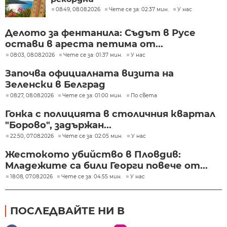
08:49, 08.08.2026
Чете се за: 02:37 мин.
У нас
Делото за фентанила: Съдът в Русе
остави в ареста петима от...
08:03, 08.08.2026
Чете се за: 01:37 мин.
У нас
Започва официалната визита на
Зеленски в Белград
08:27, 08.08.2026
Чете се за: 01:00 мин.
По света
Гонка с полицията в столичния квартал
"Борово", задържан...
22:50, 07.08.2026
Чете се за: 02:05 мин.
У нас
Жестокото убийство в Пловдив:
Младежите са били Георги повече от...
18:08, 07.08.2026
Чете се за: 04:55 мин.
У нас
ПОСЛЕДВАЙТЕ НИ В