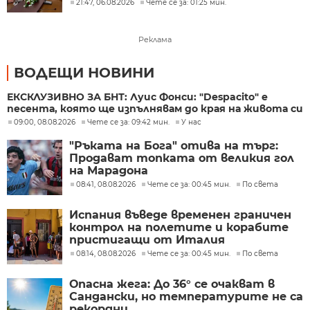
забелязва тези перспективи
21:47, 06.08.2026
Чете се за: 01:25 мин.
Реклама
ВОДЕЩИ НОВИНИ
ЕКСКЛУЗИВНО ЗА БНТ: Луис Фонси: "Despacito" е
песента, която ще изпълнявам до края на живота си
09:00, 08.08.2026
Чете се за: 09:42 мин.
У нас
"Ръката на Бога" отива на търг:
Продават топката от великия гол
на Марадона
08:41, 08.08.2026
Чете се за: 00:45 мин.
По света
Испания въведе временен граничен
контрол на полетите и корабите
пристигащи от Италия
08:14, 08.08.2026
Чете се за: 00:45 мин.
По света
Опасна жега: До 36° се очакват в
Сандански, но температурите не са
рекордни