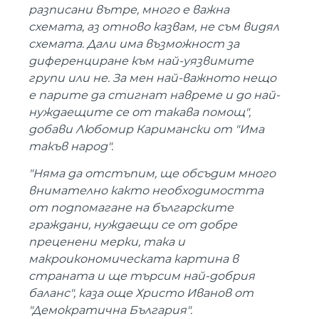
разписани вътре, много е важна
схемата, аз отново казвам, не съм видял
схемата. Дали има възможност за
диференциране към най-уязвимите
групи или не. За мен най-важното нещо
е парите да стигнат навреме и до най-
нуждаещите се от такава помощ",
добави Любомир Каримански от "Има
такъв народ".
"Няма да отстъпим, ще обсъдим много
внимателно както необходимостта
от подпомагане на българските
граждани, нуждаещи се от добре
преценени мерки, така и
макроикономическата картина в
страната и ще търсим най-добрия
баланс", каза още Христо Иванов от
"Демократична България".