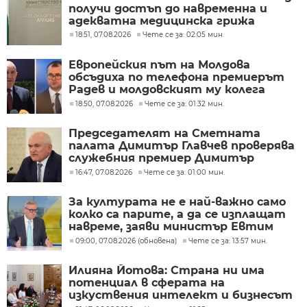
получи достъп до навременна и
адекватна медицинска грижа
18:51, 07.08.2026
Чете се за: 02:05 мин.
Европейския път на Молдова
обсъдиха по телефона премиерът
Радев и молдовският му колега
Тофан
18:50, 07.08.2026
Чете се за: 01:32 мин.
Председателят на Сметната
палата Димитър Главчев проверява
служебния премиер Димитър
Главчев?
16:47, 07.08.2026
Чете се за: 01:00 мин.
За културата не е най-важно само
колко са парите, а да се изплащат
навреме, заяви министър Евтим
Милошев
09:00, 07.08.2026 (обновена)
Чете се за: 13:57 мин.
Илияна Йотова: Страна ни има
потенциал в сферата на
изкуствения интелект и бизнесът