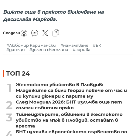
Вижте още в прякото включване на
Десислава Маркова.
Сподели
#Любомир Каримански
#намаляване
#ЕК
#данъци
#зелена светлина
#горива
ТОП 24
1
Жестокото убийство в Пловдив:
Младежите са били Георги повече от час и
си купили дюнери с парите му
2
След Мондиал 2026: БНТ излъчва още пет
големи събития пряко
3
Тийнейджърите, обвинени в жестокото
убийство на мъж в Пловдив, остават в
ареста
4
БНТ излъчва европейското първенство по