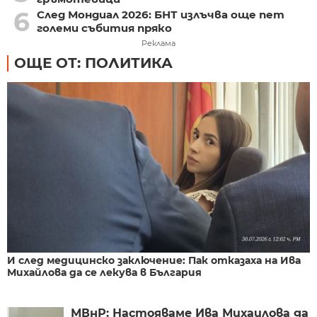
6
След Мондиал 2026: БНТ излъчва още пет
големи събития пряко
Реклама
ОЩЕ ОТ: ПОЛИТИКА
И след медицинско заключение: Пак отказаха на Ива
Михайлова да се лекува в България
МВнР: Настояваме Ива Михаилова да