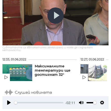
Субтитрите са автоматично генерирани и може да съдържат
неточности.
12:33, 01.06.2022
12:27, 01.06.2022
Максималните
температури ще
достигнат 32°
Слушай новината
-02:11
Play
Mute
Setti