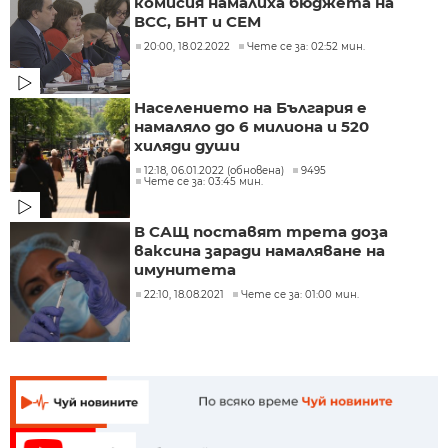
комисия намалиха бюджета на
ВСС, БНТ и СЕМ
20:00, 18.02.2022
Чете се за: 02:52 мин.
Населението на България е
намаляло до 6 милиона и 520
хиляди души
12:18, 06.01.2022 (обновена)
9495
Чете се за: 03:45 мин.
В САЩ поставят трета доза
ваксина заради намаляване на
имунитета
22:10, 18.08.2021
Чете се за: 01:00 мин.