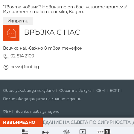
"Твоята новина"! Новините от вас, нашите зрители!
Изпратете текст, снимки, видео.
Изпрати
ВРЪЗКА С НАС
Всичко най-важно в твоя телефон
02 814 2100
news@bnt.bg
Общи условия за ползване
Обратна връзка
СЕМ
ECPT
Политика за защита на личните данни
©БНТ. Всички права запазени
Гледайте новините за деня на БНТ в Метрото
АДЕВ СЛЕД ЗАСЕДАНИЕ НА СЪВЕТА ПО СИГУРНОСТТА: ДРО
ИЗВЪНРЕДНО