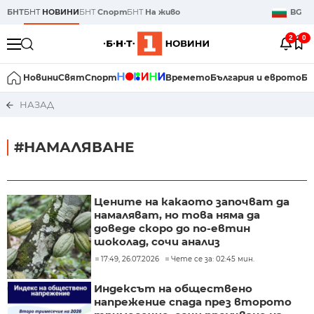
БНТ
БНТ
НОВИНИ
БНТ
Спорт
БНТ
На живо
BG
2
0
Новини
Свят
Спорт
Времето
България и еврото
Би
НАЗАД
#НАМАЛЯВАНЕ
Цените на какаото започват да
намаляват, но това няма да
доведе скоро до по-евтин
шоколад, сочи анализ
17:49, 26.07.2026
Чете се за: 02:45 мин.
Индексът на обществено
напрежение спада през второто