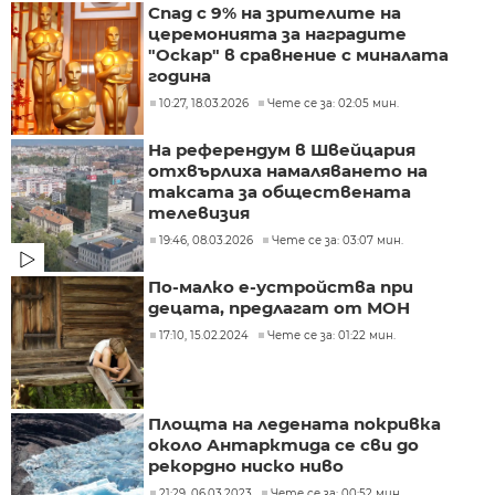
Спад с 9% на зрителите на
церемонията за наградите
"Оскар" в сравнение с миналата
година
10:27, 18.03.2026
Чете се за: 02:05 мин.
На референдум в Швейцария
отхвърлиха намаляването на
таксата за обществената
телевизия
19:46, 08.03.2026
Чете се за: 03:07 мин.
По-малко е-устройства при
децата, предлагат от МОН
17:10, 15.02.2024
Чете се за: 01:22 мин.
Площта на ледената покривка
около Антарктида се сви до
рекордно ниско ниво
21:29, 06.03.2023
Чете се за: 00:52 мин.