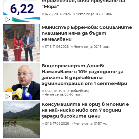
тримесечие, сочи проучване на
"Мяра"
14:26, 20.07.2026
Чете се за: 03:50 мин.
Министър Ефремова: Социалните
плащания няма да бъдат
намалявани
17:13, 11.06.2026
Чете се за: 02:15 мин.
Вицепремиерът Донев:
Намаляваме с 10% разходите за
заплати в държавната
администрация от 1 септември
17:45, 18.05.2026 (обновена)
Чете се за: 03:40 мин.
Консумацията на ориз в Япония е
на най-ниско ниво от 7 години
заради високите цени
13:18, 17.05.2026
Чете се за: 01:57 мин.