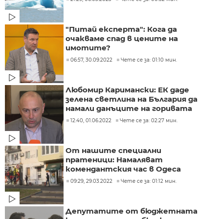
"Питай експерта": Кога да
очакваме спад в цените на
имотите?
06:57, 30.09.2022
Чете се за: 01:10 мин.
Любомир Каримански: ЕК даде
зелена светлина на България да
намали данъците на горивата
12:40, 01.06.2022
Чете се за: 02:27 мин.
От нашите специални
пратеници: Намаляват
комендантския час в Одеса
09:29, 29.03.2022
Чете се за: 01:12 мин.
Депутатите от бюджетната