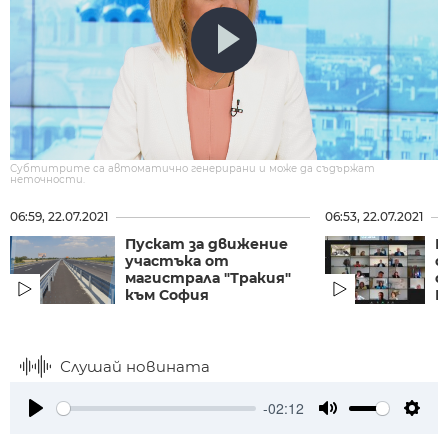
Субтитрите са автоматично генерирани и може да съдържат
неточности.
06:59, 22.07.2021
06:53, 22.07.2021
Пускат за движение
П
участъка от
о
магистрала "Тракия"
о
към София
Г
Слушай новината
-02:12
Play
Mute
Setti