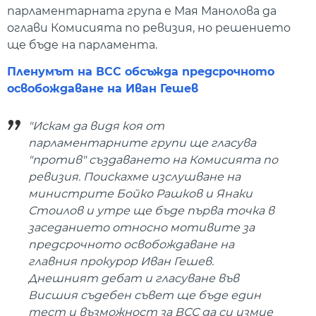
парламентарната група е Мая Манолова да
оглави Комисията по ревизия, но решението
ще бъде на парламента.
Пленумът на ВСС обсъжда предсрочното
освобождаване на Иван Гешев
"Искам да видя коя от
парламентарните групи ще гласува
"против" създаването на Комисията по
ревизия. Поискахме изслушване на
министрите Бойко Рашков и Янаки
Стоилов и утре ще бъде първа точка в
заседанието относно мотивите за
предсрочното освобождаване на
главния прокурор Иван Гешев.
Днешният дебат и гласуване във
Висшия съдебен съвет ще бъде един
тест и възможност за ВСС да си измие