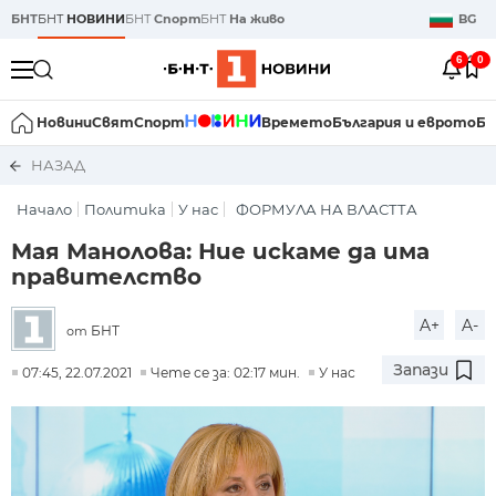
БНТ
БНТ
НОВИНИ
БНТ
Спорт
БНТ
На живо
BG
6
0
Новини
Свят
Спорт
Времето
България и еврото
Би
НАЗАД
Начало
Политика
У нас
ФОРМУЛА НА ВЛАСТТА
Мая Манолова: Ние искаме да има
правителство
A+
A-
БНТ
от
Запази
07:45, 22.07.2021
Чете се за: 02:17 мин.
У нас