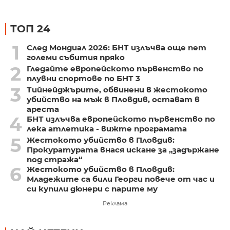
ТОП 24
1
След Мондиал 2026: БНТ излъчва още пет
големи събития пряко
2
Гледайте европейското първенство по
плувни спортове по БНТ 3
3
Тийнейджърите, обвинени в жестокото
убийство на мъж в Пловдив, остават в
ареста
4
БНТ излъчва европейското първенство по
лека атлетика - вижте програмата
5
Жестокото убийство в Пловдив:
Прокуратурата внася искане за „задържане
под стража“
6
Жестокото убийство в Пловдив:
Младежите са били Георги повече от час и
си купили дюнери с парите му
Реклама