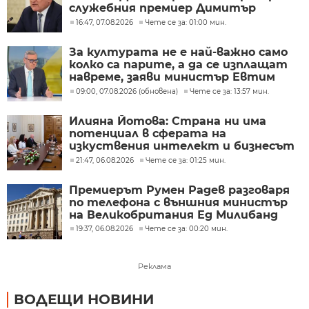
служебния премиер Димитър
Главчев?
16:47, 07.08.2026
Чете се за: 01:00 мин.
За културата не е най-важно само
колко са парите, а да се изплащат
навреме, заяви министър Евтим
Милошев
09:00, 07.08.2026 (обновена)
Чете се за: 13:57 мин.
Илияна Йотова: Страна ни има
потенциал в сферата на
изкуствения интелект и бизнесът
забелязва тези перспективи
21:47, 06.08.2026
Чете се за: 01:25 мин.
Премиерът Румен Радев разговаря
по телефона с външния министър
на Великобритания Ед Милибанд
19:37, 06.08.2026
Чете се за: 00:20 мин.
Реклама
ВОДЕЩИ НОВИНИ