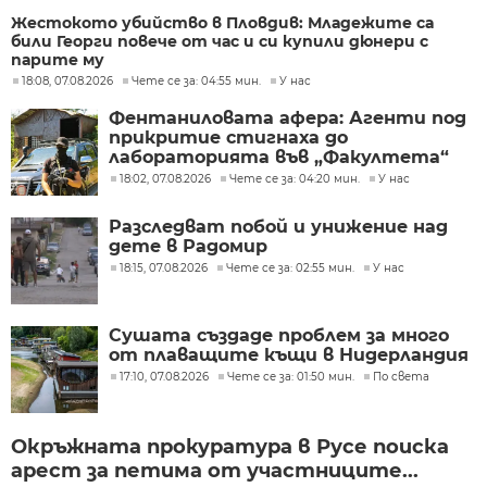
Жестокото убийство в Пловдив: Младежите са
били Георги повече от час и си купили дюнери с
парите му
18:08, 07.08.2026
Чете се за: 04:55 мин.
У нас
Фентаниловата афера: Агенти под
прикритие стигнаха до
лабораторията във „Факултета“
18:02, 07.08.2026
Чете се за: 04:20 мин.
У нас
Разследват побой и унижение над
дете в Радомир
18:15, 07.08.2026
Чете се за: 02:55 мин.
У нас
Сушата създаде проблем за много
от плаващите къщи в Нидерландия
17:10, 07.08.2026
Чете се за: 01:50 мин.
По света
Окръжната прокуратура в Русе поиска
арест за петима от участниците...