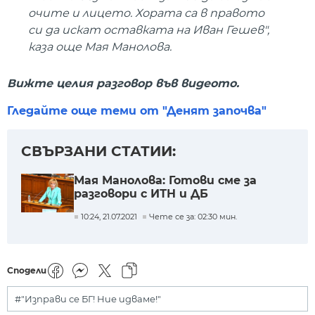
очите и лицето. Хората са в правото
си да искат оставката на Иван Гешев",
каза още Мая Манолова.
Вижте целия разговор във видеото.
Гледайте още теми от "Денят започва"
СВЪРЗАНИ СТАТИИ:
Мая Манолова: Готови сме за
разговори с ИТН и ДБ
10:24, 21.07.2021
Чете се за: 02:30 мин.
Сподели
#"Изправи се БГ! Ние идваме!"