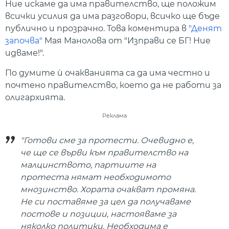
Ние искаме да има правителство, ще положим
всички усилия да има разговори, всичко ще бъде
публично и прозрачно. Това коментира в
"Денят
започва"
Мая Манолова от "Изправи се БГ! Ние
идваме!".
По думите ѝ очакванията са да има честно и
почтено правителство, което да не работи за
олигархията.
Реклама
"Готови сме за протести. Очевидно е,
че ще се върви към правителство на
малцинството, партиите на
протеста нямат необходимото
мнозинство. Хората очакват промяна.
Не си поставяме за цел да получаваме
постове и позиции, настояваме за
няколко политики. Необходима е