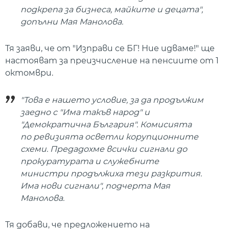
подкрепа за бизнеса, майките и децата",
допълни Мая Манолова.
Тя заяви, че от "Изправи се БГ! Ние идваме!" ще
настояват за преизчисление на пенсиите от 1
октомври.
"Това е нашето условие, за да продължим
заедно с "Има такъв народ" и
"Демократична България". Комисията
по ревизията осветли корупционните
схеми. Предадохме всички сигнали до
прокуратурата и служебните
министри продължиха тези разкрития.
Има нови сигнали", подчерта Мая
Манолова.
Тя добави, че предложението на