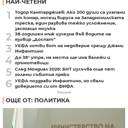
НАЙ-ЧЕТЕНИ
1
Тодор Кантарджиев: Ако 200 души са ухапани
от комар, носещ вируса на Западнонилската
треска, един развива тежко усложнение,
засягащо мозъка
2
38-годишен мъж изчезна във водите на
язовир „Доспат“
3
УЕФА готви вот на недоверие срещу Джани
Инфантино
4
До 38° утре, на места ще има валежи и
гръмотевици
5
След Мондиал 2026: БНТ излъчва още пет
големи събития пряко
6
УЕФА поздрави Инфантино, но свали
доверието си от ФИФА
Реклама
ОЩЕ ОТ: ПОЛИТИКА