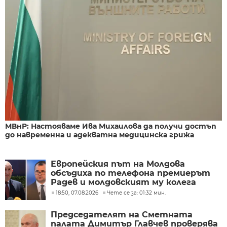
МВнР: Настояваме Ива Михаилова да получи достъп
до навременна и адекватна медицинска грижа
Европейския път на Молдова
обсъдиха по телефона премиерът
Радев и молдовският му колега
Тофан
18:50, 07.08.2026
Чете се за: 01:32 мин.
Председателят на Сметната
палата Димитър Главчев проверява