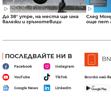
До 38° утре, на места ще има
След Монд
валежи и гръмотевици
още пет 
ПОСЛЕДВАЙТЕ НИ В
BN
Facebook
Instagram
Всичко най-
YouTube
TikTok
Google News
LinkedIn