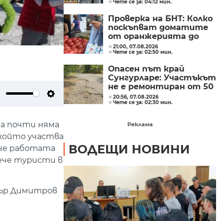
Чете се за: 04:12 мин.
бившия директор на
"ВиК - Бургас"
Проверка на БНТ: Колко
поскъпват доматите
от оранжерията до
магазина?
21:00, 07.08.2026
Чете се за: 02:50 мин.
Опасен път край
Сунгурларе: Участъкът
не е ремонтиран от 50
години
20:56, 07.08.2026
ute
Settings
Чете се за: 02:30 мин.
та почти няма
Реклама
 който участва
ВОДЕЩИ НОВИНИ
 че работата
вече туристи в
тър Димитров