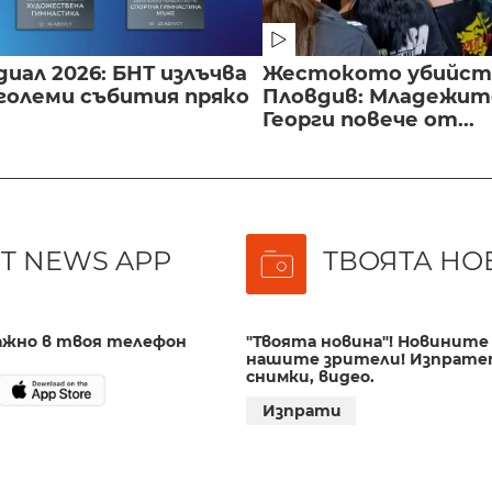
иал 2026: БНТ излъчва
Жестокото убийст
големи събития пряко
Пловдив: Младежите
Георги повече от...
T NEWS APP
ТВОЯТА НО
важно в твоя телефон
"Твоята новина"! Новините 
нашите зрители! Изпрате
снимки, видео.
Изпрати