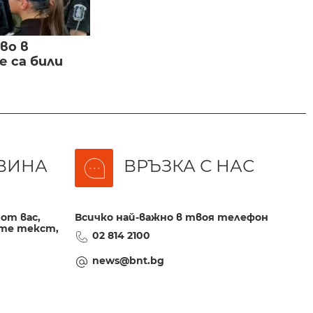
во в
 са били
ВИНА
ВРЪЗКА С НАС
от вас,
Всичко най-важно в твоя телефон
те текст,
02 814 2100
news@bnt.bg