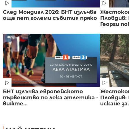
След Мондиал 2026: БНТ излъчва
Жестоко
още пет големи събития пряко
Пловдив:
Георги по
БНТ излъчва европейското
Жестоко
първенство по лека атлетика -
Пловдив:
вижте...
искане за.