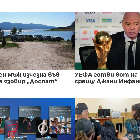
ен мъж изчезна във
УЕФА готви вот на
а язовир „Доспат“
срещу Джани Инфа