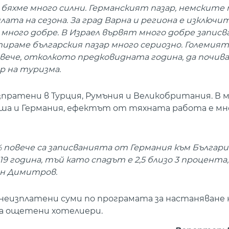
 бяхме много силни. Германският пазар, немскит
ата на сезона. За град Варна и региона е изключи
 много добре. В Израел вървят много добре записв
ираме българския пазар много сериозно. Големият
овече, отколкото предковидната година, да почив
р на туризма.
пратени в Турция, Румъния и Великобритания. В
а и Германия, ефектът от тяхната работа е мно
повече са записванията от Германия към България
 година, тъй като спадът е 2,5 близо 3 процента,
ин Димитров.
неизплатени суми по програмата за настаняване 
яма ощетени хотелиери.