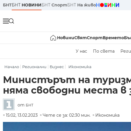
БНТ
БНТ
НОВИНИ
БНТ
Спорт
БНТ
На живо
Новини
Свят
Спорт
Времето
Бъ
У нас
По света
Реги
Начало
Регионални
Бизнес
Икономика
Министърът на туризма
няма свободни места в
от
БНТ
15:02, 13.02.2023
Чете се за: 02:30 мин.
Икономика