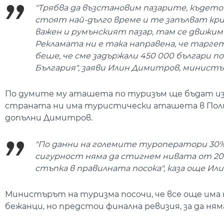
"Трябва да възстановим пазарите, където
стоят най-дълго време и те запълват крил
важен и румънският пазар, там се движим
Рекламата ни е така направена, че таргет
беше, че сме задържали 450 000 българи п
България", заяви Илин Димитров, министъ
По думите му аташета по туризъм ще бъдат из
страната ни има туристически аташета в Полш
допълни Димитров.
"По данни на големите туроператори 30% 
сигурност няма да стигнем нивата от 2019
стъпка в правилната посока", каза още Ил
Министърът на туризма посочи, че все още има 
бежанци, но предстои финална ревизия, за да н