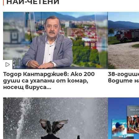
НАЙ-ЧЕТЕНИ
Тодор Кантарджиев: Ако 200
38-годиш
души са ухапани от комар,
водите н
носещ вируса...