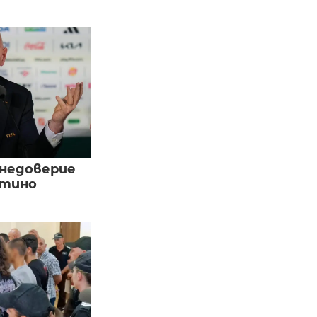
 недоверие
нтино