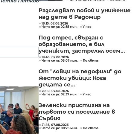
в България
 Петко Петков
Разследват побой и унижение
над дете в Радомир
18:15, 07.08.2026
Чете се за: 02:55 мин.
У нас
Под стрес, свързан с
образованието, е бил
ученикът, застрелял осем...
19:48, 07.08.2026
Чете се за: 03:07 мин.
По света
От "ловци на педофили" до
жестоки убийци: Кога
децата се...
20:10, 07.08.2026
Чете се за: 02:37 мин.
У нас
Зеленски пристигна на
първото си посещение в
Сърбия
21:46, 07.08.2026
Чете се за: 00:25 мин.
По света