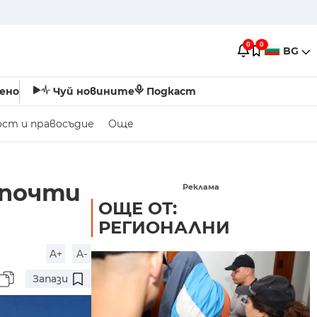
0
0
BG
ено
Чуй новините
Подкаст
ост и правосъдие
Още
 почти
Реклама
ОЩЕ ОТ:
РЕГИОНАЛНИ
A+
A-
Запази