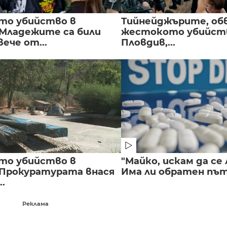
то убийство в
Тийнейджърите, об
 Младежите са били
жестокото убийств
вече от...
Пловдив,...
то убийство в
"Майко, искам да се 
 Прокуратурата внася
Има ли обратен път 
..
Реклама