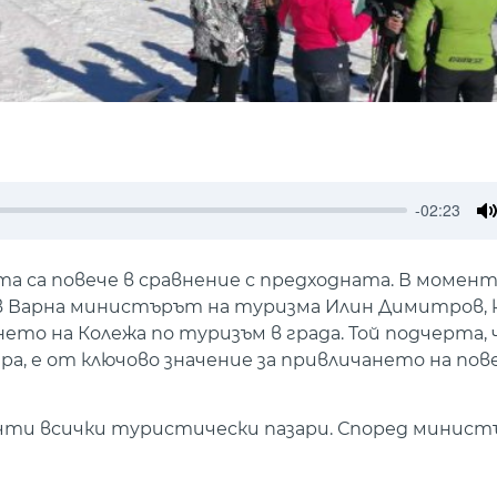
-02:23
M
а са повече в сравнение с предходната. В момен
ъв Варна министърът на туризма Илин Димитров,
ето на Колежа по туризъм в града. Той подчерта,
а, е от ключово значение за привличането на по
очти всички туристически пазари. Според минис