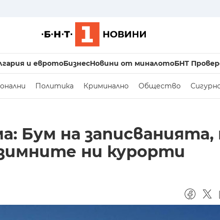
лгария и еврото
Бизнес
Новини от миналото
БНТ Провер
онални
Политика
Криминално
Общество
Сигурн
: Бум на записванията,
 зимните ни курорти