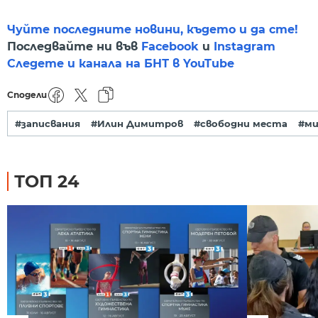
Чуйте последните новини, където и да сте!
Последвайте ни във
Facebook
и
Instagram
Следете и канала на БНТ в YouTube
Сподели
#записвания
#Илин Димитров
#свободни места
#ми
ТОП 24