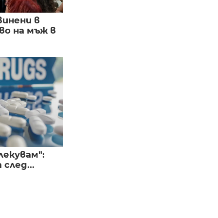
винени в
о на мъж в
лекувам":
след...