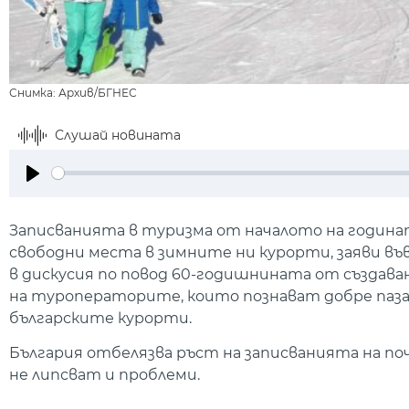
Снимка: Архив/БГНЕС
Слушай новината
Play
Записванията в туризма от началото на годинат
свободни места в зимните ни курорти, заяви в
в дискусия по повод 60-годишнината от създаван
на туроператорите, които познават добре пазар
българските курорти.
България отбелязва ръст на записванията на п
не липсват и проблеми.