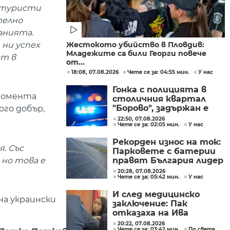
е туристи
телно
анията.
 ни успех
Жестокото убийство в Пловдив:
Младежите са били Георги повече
ат в
от...
18:08, 07.08.2026
Чете се за: 04:55 мин.
У нас
Гонка с полицията в
 момента
столичния квартал
"Борово", задържан е
го добър,
мъж, у когото са
22:50, 07.08.2026
Чете се за: 02:05 мин.
У нас
намерени 460 000 евро
Рекорден износ на ток:
. Със
Парковете с батерии
 но това е
правят България лидер
на пазара
20:28, 07.08.2026
Чете се за: 05:42 мин.
У нас
И след медицинско
на украински
заключение: Пак
отказаха на Ива
Михайлова да се лекува
20:22, 07.08.2026
Чете се за: 03:42 мин.
По света