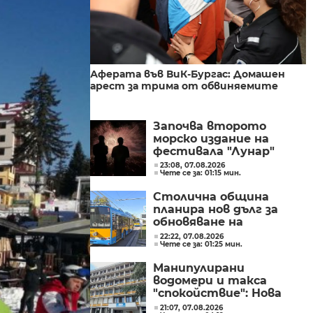
Аферата във ВиК-Бургас: Домашен
арест за трима от обвиняемите
Започва второто
морско издание на
фестивала "Лунар"
23:08, 07.08.2026
Чете се за: 01:15 мин.
Столична община
планира нов дълг за
обновяване на
транспорта
22:22, 07.08.2026
Чете се за: 01:25 мин.
Манипулирани
водомери и такса
"спокойствие": Нова
афера с участието на
21:07, 07.08.2026