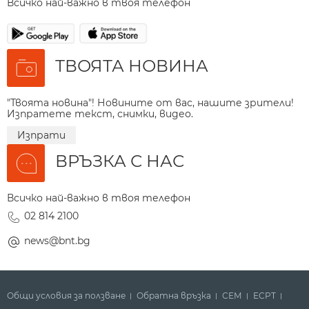
Всичко най-важно в твоя телефон
ТВОЯТА НОВИНА
"Твоята новина"! Новините от вас, нашите зрители!
Изпратете текст, снимки, видео.
Изпрати
ВРЪЗКА С НАС
Всичко най-важно в твоя телефон
02 814 2100
news@bnt.bg
Общи условия за ползване
Обратна връзка
СЕМ
ECPT