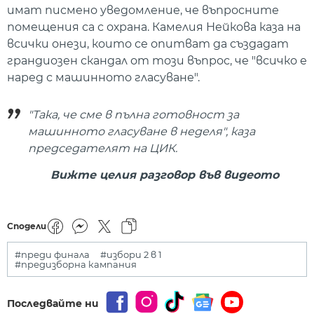
имат писмено уведомление, че въпросните
помещения са с охрана. Камелия Нейкова каза на
всички онези, които се опитват да създадат
грандиозен скандал от този въпрос, че "всичко е
наред с машинното гласуване".
"Така, че сме в пълна готовност за
машинното гласуване в неделя", каза
председателят на ЦИК.
Вижте целия разговор във видеото
Сподели
#преди финала
#избори 2 в 1
#предизборна кампания
Последвайте ни