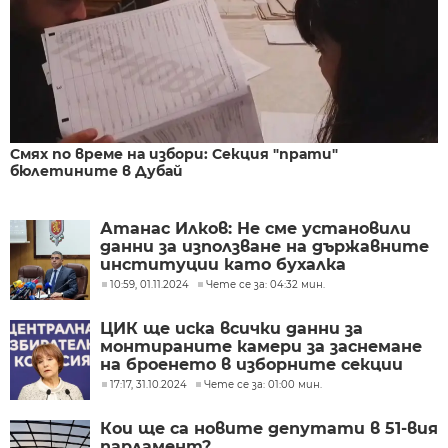
Смях по време на избори: Секция "прати"
бюлетините в Дубай
Атанас Илков: Не сме установили
данни за използване на държавните
институции като бухалка
10:59, 01.11.2024
Чете се за: 04:32 мин.
ЦИК ще иска всички данни за
монтираните камери за заснемане
на броенето в изборните секции
17:17, 31.10.2024
Чете се за: 01:00 мин.
Кои ще са новите депутати в 51-вия
парламент?