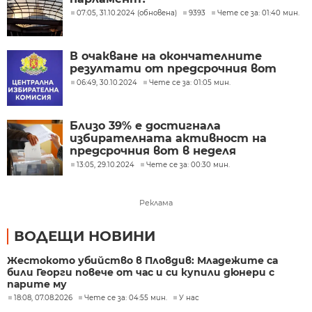
07:05, 31.10.2024 (обновена)
9393
Чете се за: 01:40 мин.
В очакване на окончателните
резултати от предсрочния вот
06:49, 30.10.2024
Чете се за: 01:05 мин.
Близо 39% е достигнала
избирателната активност на
предсрочния вот в неделя
13:05, 29.10.2024
Чете се за: 00:30 мин.
Реклама
ВОДЕЩИ НОВИНИ
Жестокото убийство в Пловдив: Младежите са
били Георги повече от час и си купили дюнери с
парите му
18:08, 07.08.2026
Чете се за: 04:55 мин.
У нас