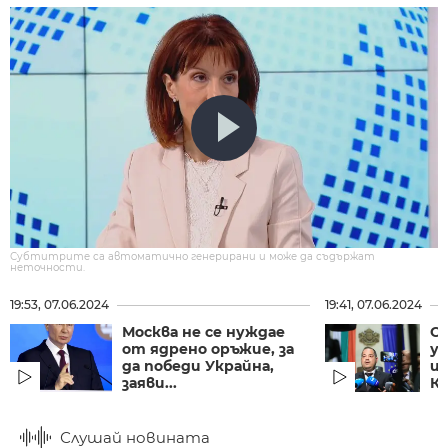
Субтитрите са автоматично генерирани и може да съдържат
неточности.
19:53, 07.06.2024
19:41, 07.06.2024
Москва не се нуждае
С
от ядрено оръжие, за
у
да победи Украйна,
и
заяви...
К
Слушай новината