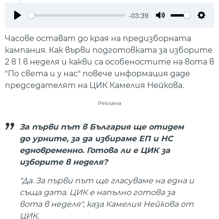
-03:39
Play
Mute
Setti
Часове остават до края на предизборната
кампания. Как върви подготовката за изборите
2 в 1 в неделя и какви са особеностите на вота в
"По света и у нас" повече информация даде
председателят на ЦИК Камелия Нейкова.
Реклама
За първи път в България ще отидем
до урните, за да избираме ЕП и НС
едновременно. Готова ли е ЦИК за
изборите в неделя?
"Да. За първи път ще гласуваме на една и
съща дата. ЦИК е напълно готова за
вота в неделя", каза Камелия Нейкова от
ЦИК.