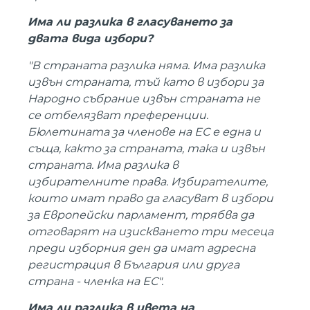
Има ли разлика в гласуването за
двата вида избори?
"
В страната разлика няма. Има разлика
извън страната, тъй като в избори за
Народно събрание извън страната не
се отбелязват преференции.
Бюлетината за членове на ЕС е една и
съща, както за страната, така и извън
страната. Има разлика в
избирателните права. Избирателите,
които имат право да гласуват в избори
за Европейски парламент, трябва да
отговарят на изискването три месеца
преди изборния ден да имат адресна
регистрация в България или друга
страна - членка на ЕС".
Има ли разлика в цвета на