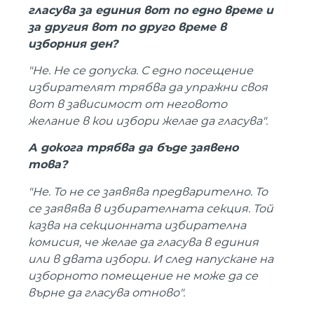
гласува за единия вот по едно време и
за другия вот по друго време в
изборния ден?
"Не. Не се допуска. С едно посещение
избирателят трябва да упражни своя
вот в зависимост от неговото
желание в кои избори желае да гласува".
А докога трябва да бъде заявено
това?
"Не. То не се заявява предварително. То
се заявява в избирателната секция. Той
казва на секционната избирателна
комисия, че желае да гласува в единия
или в двата избори. И след напускане на
изборното помещение не може да се
върне да гласува отново".