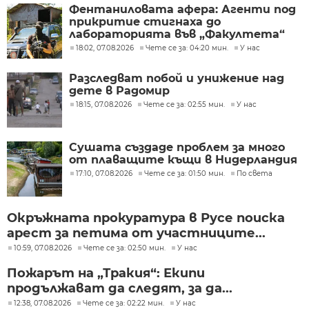
Фентаниловата афера: Агенти под
прикритие стигнаха до
лабораторията във „Факултета“
18:02, 07.08.2026
Чете се за: 04:20 мин.
У нас
Разследват побой и унижение над
дете в Радомир
18:15, 07.08.2026
Чете се за: 02:55 мин.
У нас
Сушата създаде проблем за много
от плаващите къщи в Нидерландия
17:10, 07.08.2026
Чете се за: 01:50 мин.
По света
Окръжната прокуратура в Русе поиска
арест за петима от участниците...
10:59, 07.08.2026
Чете се за: 02:50 мин.
У нас
Пожарът на „Тракия“: Екипи
продължават да следят, за да...
12:38, 07.08.2026
Чете се за: 02:22 мин.
У нас