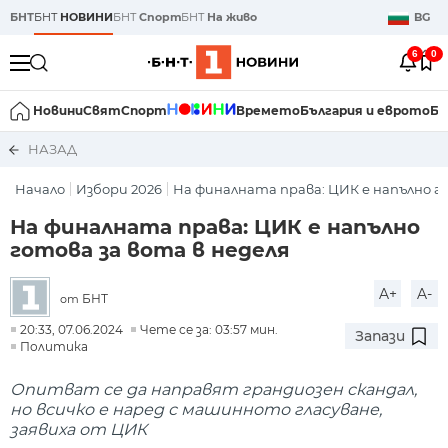
БНТ
БНТ
НОВИНИ
БНТ
Спорт
БНТ
На живо
BG
6
0
Новини
Свят
Спорт
Времето
България и еврото
Би
НАЗАД
Начало
Избори 2026
На финалната права: ЦИК е напълно го
На финалната права: ЦИК е напълно
готова за вота в неделя
A+
A-
БНТ
от
20:33, 07.06.2024
Чете се за: 03:57 мин.
Запази
Политика
Опитват се да направят грандиозен скандал,
но всичко е наред с машинното гласуване,
заявиха от ЦИК