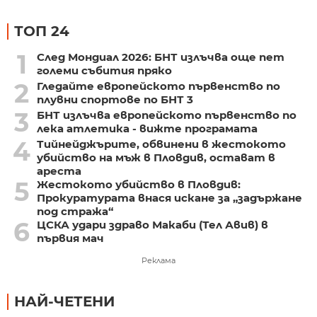
ТОП 24
1
След Мондиал 2026: БНТ излъчва още пет
големи събития пряко
2
Гледайте европейското първенство по
плувни спортове по БНТ 3
3
БНТ излъчва европейското първенство по
лека атлетика - вижте програмата
4
Тийнейджърите, обвинени в жестокото
убийство на мъж в Пловдив, остават в
ареста
5
Жестокото убийство в Пловдив:
Прокуратурата внася искане за „задържане
под стража“
6
ЦСКА удари здраво Макаби (Тел Авив) в
първия мач
Реклама
НАЙ-ЧЕТЕНИ