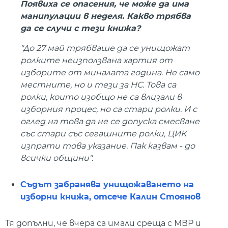
Появиха се опасения, че може да има
манипулации в неделя. Какво трябва
да се случи с тези книжа?
"До 27 май трябваше да се унищожат
ролките неизползвана хартия от
изборите от миналата година. Не само
местните, но и тези за НС. Това са
ролки, които изобщо не са влизали в
изборния процес, но са стари ролки. И с
оглед на това да не се допуска смесване
със стари със сегашните ролки, ЦИК
изпрати това указание. Пак казвам - до
всички общини".
Съдът забранява унищожаването на
изборни книжа, отсече Калин Стоянов
Тя допълни, че вчера са имали среща с МВР и