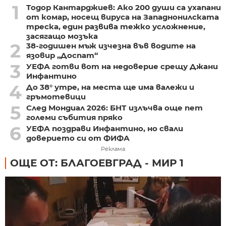
1
Тодор Кантарджиев: Ако 200 души са ухапани
от комар, носещ вируса на Западнонилската
треска, един развива тежко усложнение,
засягащо мозъка
2
38-годишен мъж изчезна във водите на
язовир „Доспат“
3
УЕФА готви вот на недоверие срещу Джани
Инфантино
4
До 38° утре, на места ще има валежи и
гръмотевици
5
След Мондиал 2026: БНТ излъчва още пет
големи събития пряко
6
УЕФА поздрави Инфантино, но свали
доверието си от ФИФА
Реклама
ОЩЕ ОТ: БЛАГОЕВГРАД - МИР 1