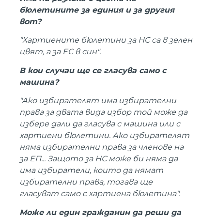
бюлетините за единия и за другия
вот?
"Хартиените бюлетини за НС са в зелен
цвят, а за ЕС в син".
В кои случаи ще се гласува само с
машина?
"Ако избирателят има избирателни
права за двата вида избор той може да
избере дали да гласува с машина или с
хартиени бюлетини. Ако избирателят
няма избирателни права за членове на
за ЕП... Защото за НС може би няма да
има избиратели, които да нямат
избирателни права, тогава ще
гласуват само с хартиена бюлетина".
Може ли един гражданин да реши да