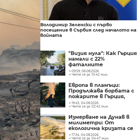
Володимир Зеленски с първо
посещение в Сърбия след началото на
войната
"Визия нула": Как Гърция
намали с 22%
фаталните
катастрофи по
09:59, 06.08.2026
Чете се за: 10:42 мин.
пътищата в страната
Европа в пламъци:
Продължава борбата с
пожарите в Гърция,
Испания и Нидерландия
19:45, 04.08.2026
Чете се за: 02:42 мин.
Измерване на Дунав в
милиметри: От
екологична кризата се
превръща в
17:34, 04.08.2026
Чете се за: 04:47 мин.
икономическа