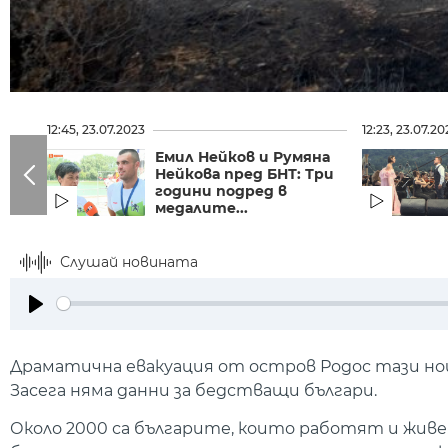
12:45, 23.07.2023
12:23, 23.07.20
Емил Нейков и Румяна
Нейкова пред БНТ: Три
години подред в
медалите...
Слушай новината
Play
Драматична евакуация от остров Родос тази но
Засега няма данни за бедстващи българи.
Около 2000 са българите, които работят и живе