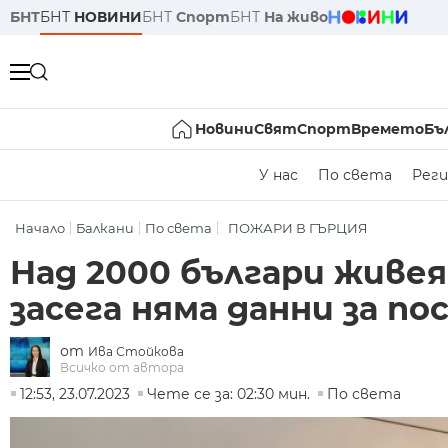
БНТ
БНТ
НОВИНИ
БНТ
Спорт
БНТ
На живо
Новини
Свят
Спорт
Времето
Бъ
У нас
По света
Реги
Начало
Балкани
По света
ПОЖАРИ В ГЪРЦИЯ
Над 2000 българи живея
засега няма данни за п
от
Ива Стойкова
Всичко от автора
12:53, 23.07.2023
Чете се за: 02:30 мин.
По света