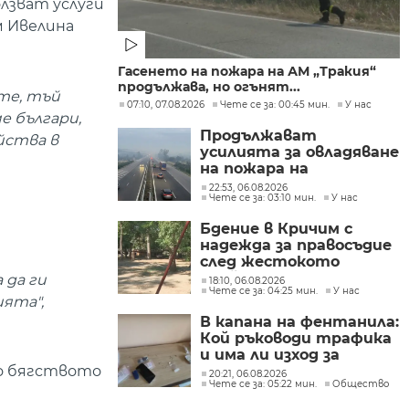
лзват услуги
м Ивелина
Гасенето на пожара на АМ „Тракия“
продължава, но огънят...
те, тъй
07:10, 07.08.2026
Чете се за: 00:45 мин.
У нас
е българи,
Продължават
йства в
усилията за овладяване
на пожара на
магистрала "Тракия"
22:53, 06.08.2026
Чете се за: 03:10 мин.
У нас
(ОБЗОР)
Бдение в Кричим с
надежда за правосъдие
след жестокото
убийство на млад мъж
 да ги
18:10, 06.08.2026
Чете се за: 04:25 мин.
У нас
в Пловдив от
ията",
тийнейджъри
В капана на фентанила:
Кой ръководи трафика
и има ли изход за
но бягството
пристрастените?
20:21, 06.08.2026
Чете се за: 05:22 мин.
Общество