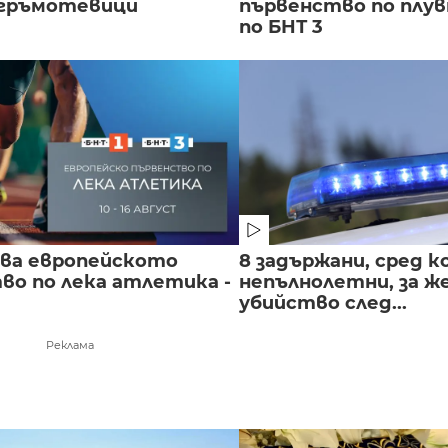
 гръмотевици
първенство по плу
по БНТ 3
чва европейското
8 задържани, сред к
во по лека атлетика -
непълнолетни, за 
убийство след...
Реклама