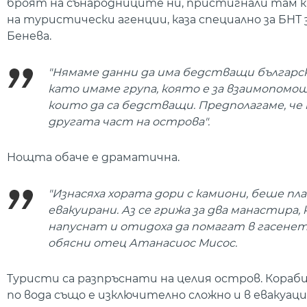
броят на сънародниците ни, пристигнали там к
на туристически агенции, каза специално за БН
Бенева.
"Нямаме данни да има бедстващи българ
като имаме група, която е за взаимопомощ
които да са бедстващи. Предполагаме, че
другата част на острова".
Нощта обаче е драматична.
"Изнасяха хората дори с камиони, беше пла
евакуирани. Аз се грижа за два манастира,
напуснат и отидоха да помагат в гасенет
обясни отец Атанасиос Мисос.
Tуристи са разпръснати на целия остров. Кораб
по вода също е изключително сложно и в евакуац