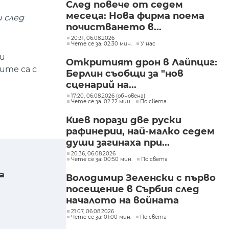
След повече от седем
месеца: Нова фирма поема
и след
почистването в...
20:31, 06.08.2026
Чете се за: 02:30 мин.
У нас
 и
Откритият дрон в Лайпциг:
ите са с
Берлин съобщи за "нов
сценарий на...
17:20, 06.08.2026 (обновена)
Чете се за: 02:22 мин.
По света
Киев порази две руски
рафинерии, най-малко седем
души загинаха при...
20:36, 06.08.2026
Чете се за: 00:50 мин.
По света
а
Володимир Зеленски с първо
посещение в Сърбия след
началото на войната
21:07, 06.08.2026
Чете се за: 01:00 мин.
По света