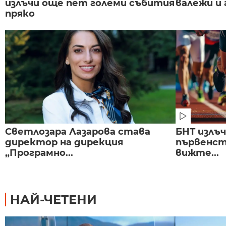
излъчи още пет големи събития
валежи и
пряко
Светлозара Лазарова става
БНТ излъ
директор на дирекция
първенст
„Програмно...
вижте...
НАЙ-ЧЕТЕНИ