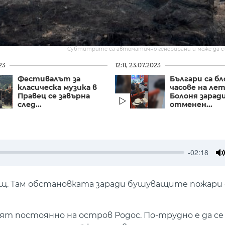
Субтитрите са автоматично генерирани и може да 
23
12:11, 23.07.2023
Фестивалът за
Българи са бл
класическа музика в
часове на ле
Правец се завърна
Болоня зарад
след...
отменен...
-02:18
M
щ. Там обстановката заради бушуващите пожари 
ят постоянно на остров Родос. По-трудно е да се