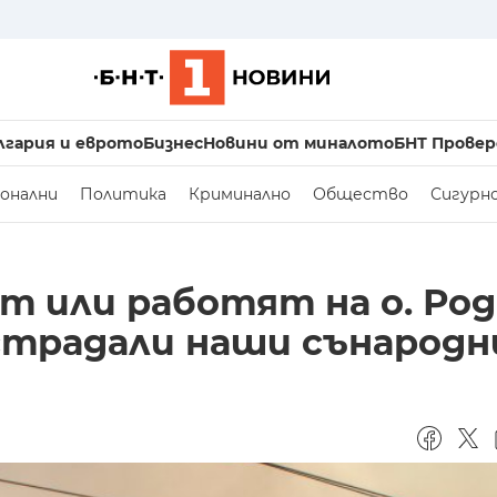
лгария и еврото
Бизнес
Новини от миналото
БНТ Провер
онални
Политика
Криминално
Общество
Сигурн
т или работят на о. Род
острадали наши сънарод