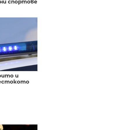
вни спортове
оито и
жестокото