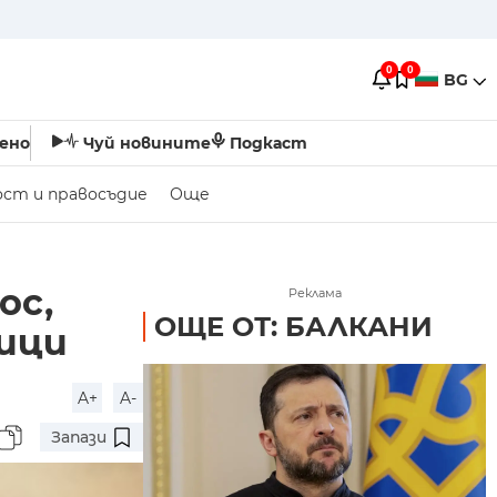
0
0
BG
ено
Чуй новините
Подкаст
ост и правосъдие
Още
ос,
Реклама
ОЩЕ ОТ: БАЛКАНИ
ници
A+
A-
Запази