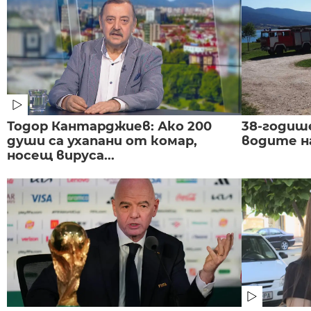
Тодор Кантарджиев: Ако 200
38-годиш
души са ухапани от комар,
водите н
носещ вируса...