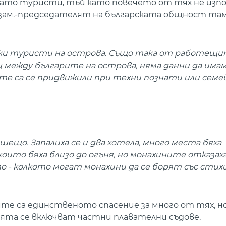
ато туристи, тъй като повечето от тях не изпо
Т зам.-председателят на българската общност та
ски туристи на острова. Също така от работещи
 между българите на острова, няма данни да имам
 те са се придвижили при техни познати или семе
шещо. Запалиха се и два хотела, много места бяха
 които бяха близо до огъня, но монахините отказаха
о - колкото могат монахини да се борят със стих
ите са единственото спасение за много от тях, 
ията се включват частни плавателни съдове.