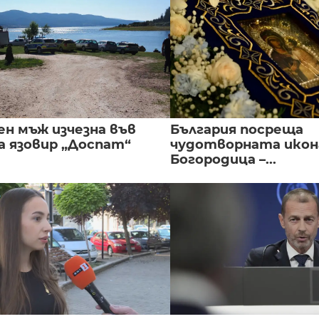
ен мъж изчезна във
България посреща
а язовир „Доспат“
чудотворната икон
Богородица –...