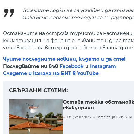
"Големите лодки не са успявали да стигнат 
това вече с големите лодки са ги разпреде
Останалите на острова туристи са настанени в 
климатизация, на фона на очакваните и днес тем
утихването на вятъра днес обстановката да се 
Чуйте последните новини, където и да сте!
Последвайте ни във
Facebook
и
Instagram
Следете и канала на БНТ в YouTube
СВЪРЗАНИ СТАТИИ:
Остава тежка обстановка
евакуирани
08:17, 23.07.2023
Чете се за: 02:15 мин.