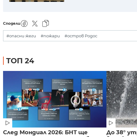
Сподели
#опасни жеги
#пожари
#остров Родос
ТОП 24
След Мондиал 2026: БНТ ще
До 38° ут