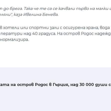
до брега. Така че те са се качвали първо на малки 
ляли", каза Ивелина Бенева.
хотели или спортни зали с осигурена храна, вода
ператури над 40 градуса. На остров Родос надежд
нормализира.
та на остров Родос в Гърция, над 30 000 души с