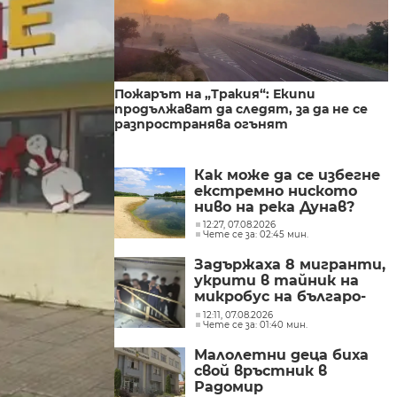
Пожарът на „Тракия“: Екипи
продължават да следят, за да не се
разпространява огънят
Как може да се избегне
екстремно ниското
ниво на река Дунав?
12:27, 07.08.2026
Чете се за: 02:45 мин.
Задържаха 8 мигранти,
укрити в тайник на
микробус на българо-
гръцката граница
12:11, 07.08.2026
Чете се за: 01:40 мин.
Малолетни деца биха
свой връстник в
Радомир