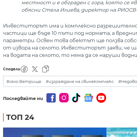
местност и е обграден с гора, която се я
обясни Стела Илиева, директор на РИОСВ
Инвеститорът има и комплексно разрешително, в
частици ще бъде 10 пъти под нормата, а вреднит
параметри. Освен това обектът ще ползва собс
от извора на селото. Инвеститорът заяви, че ша
на водата на селото, то няма да се наруши водн
Сподели
#село Ветрище
#изграждане на свинекомплекс
#Недов
Последвайте ни
ТОП 24