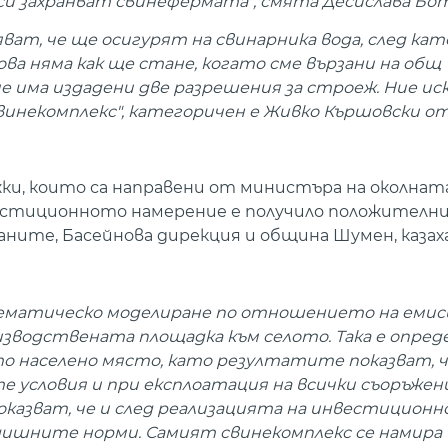
си захранват свинефермата", смята Десислава Бот
ват, че ще осигурят на свинарника вода, след кат
ва няма как ще стане, когато сме вързани на общ
е има издадени две разрешения за строеж. Ние ис
свинекомплекс", категоричен е Живко Кършовски о
и, които са направени от министъра на околната
естиционното намерение е получило положителни
аните, Басейнова дирекция и община Шумен, казах
атематическо моделиране по отношението на еми
зводствената площадка към селото. Така е опред
то населено място, като резултатите показват, 
условия и при експлоатация на всички съоръжен
казват, че и след реализацията на инвестицион
одишните норми. Самият свинекомплекс се намира