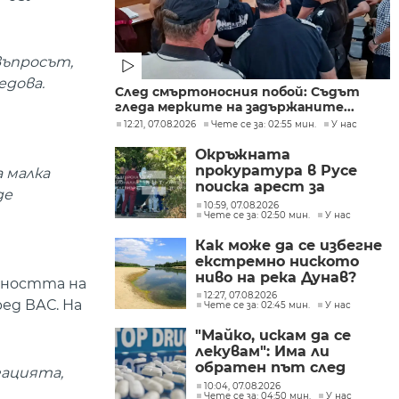
въпросът,
едова.
След смъртоносния побой: Съдът
гледа мерките на задържаните...
12:21, 07.08.2026
Чете се за: 02:55 мин.
У нас
Окръжната
прокуратура в Русе
а малка
поиска арест за
де
петима от
10:59, 07.08.2026
Чете се за: 02:50 мин.
У нас
участниците в
групите, свързани с
Как може да се избегне
разбитата
екстремно ниското
лаборатория за
ниво на река Дунав?
фентанил
йността на
12:27, 07.08.2026
ед ВАС. На
Чете се за: 02:45 мин.
У нас
"Майко, искам да се
лекувам": Има ли
обратен път след
зацията,
фентанила
10:04, 07.08.2026
Чете се за: 04:50 мин.
У нас