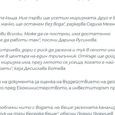
а къща. Ние първи ще усетим миризмата. Друг е 
малко, ще останем без вода", разказва Садиха Мехм
ви всички. Може да се построи, има достатъчно
 да работи там", посочи Дарина Русинова.
триево, дори с риск да засегна и тук в селото им
ме в центъра на един триъгълник. Откъде ще дой
иризма има, през лятото се усеща, когато е най-
ати", каза Десислава Ботева.
на документа за оценка на въздействието на де
 го пред Екоминистерството, а инвеститорът пр
проблеми нито с водата, не беше засегната канали
ук на тази беседка беше", обясни Георги Георгиев.