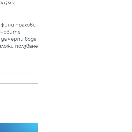
ризми,
 фини прахови
коновите
да черпи вода
аложи ползване