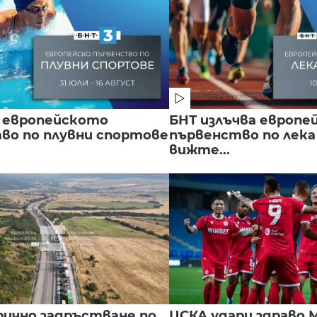
 европейското
БНТ излъчва европе
во по плувни спортове
първенство по лека
вижте...
ично задръстване по
ЦСКА удари здраво М