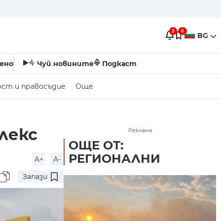
3
0
BG
ено
Чуй новините
Подкаст
ост и правосъдие
Още
лекс
Реклама
ОЩЕ ОТ:
РЕГИОНАЛНИ
A+
A-
Запази