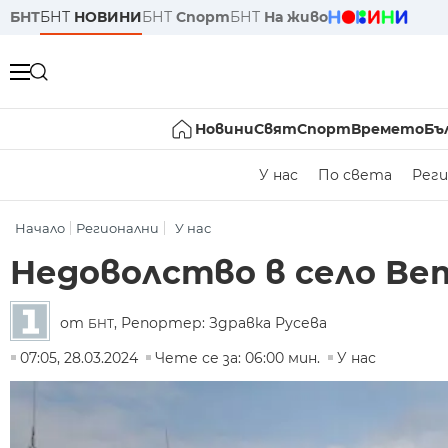
БНТ
БНТ
НОВИНИ
БНТ
Спорт
БНТ
На живо
Новини
Свят
Спорт
Времето
Бъ
У нас
По света
Реги
Начало
Регионални
У нас
Недоволство в село Ве
от
, Репортер: Здравка Русева
БНТ
07:05, 28.03.2024
Чете се за: 06:00 мин.
У нас