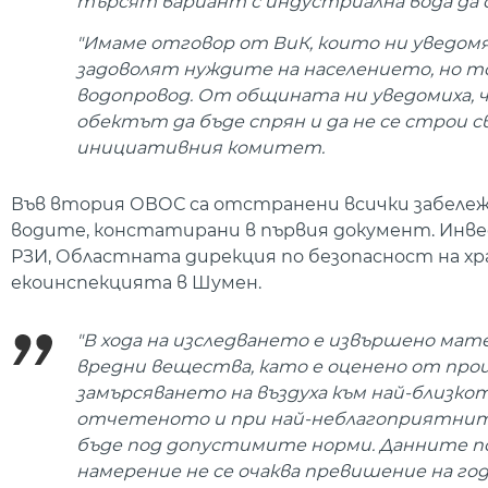
търсят вариант с индустриална вода да 
"Имаме отговор от ВиК, които ни уведомя
задоволят нуждите на населението, но то
водопровод. От общината ни уведомиха, ч
обектът да бъде спрян и да не се строи 
инициативния комитет.
Във втория ОВОС са отстранени всички забележк
водите, констатирани в първия документ. Инв
РЗИ, Областната дирекция по безопасност на хр
екоинспекцията в Шумен.
"В хода на изследването е извършено м
вредни вещества, като е оценено от прои
замърсяването на въздуха към най-близко
отчетеното и при най-неблагоприятните 
бъде под допустимите норми. Данните по
намерение не се очаква превишение на г