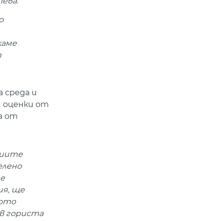
ева.
о
каме
т
 среда и
 оценки от
а от
сиите
елено
че
ия, ще
ното
 в гориста