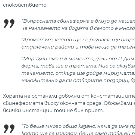
спокойствието.
"Въпросната свинеферма е близо до нашат
че налягането на водата в селото е много 
"Ароматът, който ще се разнася, ще отро
отдалечени райони и това нещо да тръгне
"Миризми има и в момента, дали от Р. Дими
ферма, това ще е третата. Ние се оказва
течението, откъде ще дойде миризмата, м
наложително да си отворите прозорци, вр
Хората не останали доволни от констатациите 
свинефермата върху околната среда. Обжалвали
всички инстанции той не бил приет.
"То беше много общо казано, няма да има 
която ще се изгради, беше само това, ей т