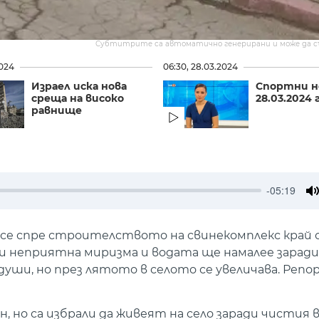
Субтитрите са автоматично генерирани и може да 
2024
06:30, 28.03.2024
Израел иска нова
Спортни н
среща на високо
28.03.2024 г
равнище
-05:19
M
се спре строителството на свинекомплекс край 
си неприятна миризма и водата ще намалее заради
уши, но през лятото в селото се увеличава. Реп
но са избрали да живеят на село заради чистия в