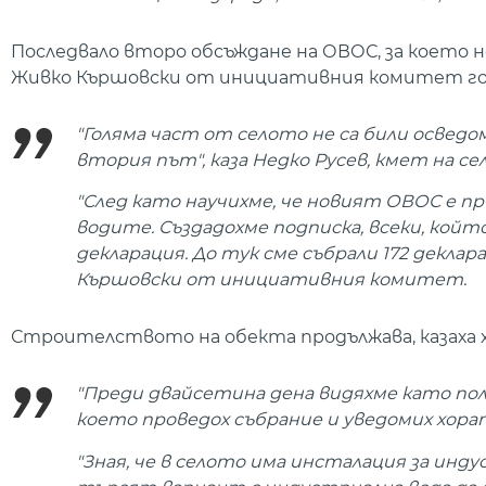
Последвало второ обсъждане на ОВОС, за което н
Живко Кършовски от инициативния комитет го
"Голяма част от селото не са били осведо
втория път", каза Недко Русев, кмет на с
"След като научихме, че новият ОВОС е п
водите. Създадохме подписка, всеки, който 
декларация. До тук сме събрали 172 декл
Кършовски от инициативния комитет.
Строителството на обекта продължава, казаха 
"Преди двайсетина дена видяхме като пол
което проведох събрание и уведомих хорат
"Зная, че в селото има инсталация за инду