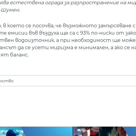
вява естествена ограда за разпространение на ми
-Шумен.
 което се посочва, че възможното замърсяване с
е емисии във въздуха ще са с 93% по-ниски от за
твен водоизточник, а при необходимост ще може 
нсът да се усети миризма е минимален, а ако се н
ият баланс.
олство