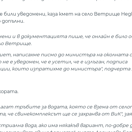
е били уведомени, каза кмет на село Ветрище Недк
 допълни.
мени и в документацията пише, че онлайн е било 
ело Ветрище.
риет, написахме писмо до министъра на околната с
не е уведомен, че е усетил, че е излъган, подписа
арации, които изпратихме до министъра", подчерта
хората.
агат тръбите за водата, която се взема от селот
а, че свинекомплексът ще се захранва от ВиК", за
стриална вода, ако има някакъв вариант, по-добре д