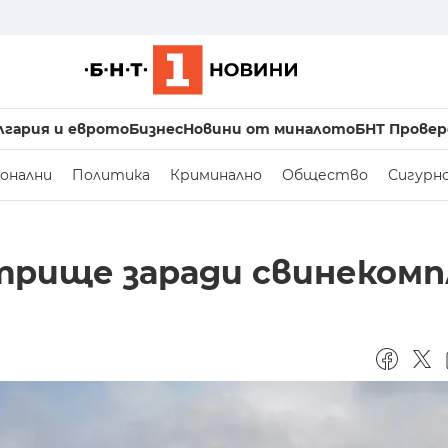
лгария и еврото
Бизнес
Новини от миналото
БНТ Провер
онални
Политика
Криминално
Общество
Сигурн
трище заради свинекомп