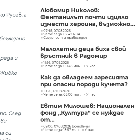
Любомир Николов:
о Русев, а
Фентанилът почти изцяло
измести хероина, възможно...
07:45, 07.08.2026
Чете се за: 07:42 мин.
Сигурност и правосъдие
обсъждано
Малолетни деца биха свой
връстник в Радомир
реда и
11:56, 07.08.2026
Чете се за: 00:45 мин.
У нас
 Живко
Как да овладеем агресията
при опасни породи кучета?
10:20, 07.08.2026
Чете се за: 05:00 мин.
У нас
Евтим Милошев: Национален
фонд „Култура“ се нуждае
о. След
от...
яви
09:00, 07.08.2026 (обновена)
Чете се за: 13:57 мин.
У нас
а си