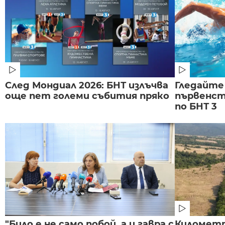
След Мондиал 2026: БНТ излъчва
Гледайте
още пет големи събития пряко
първенст
по БНТ 3
"Било е не само побой, а и гавра с
Километр