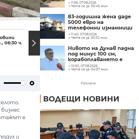
11:56, 07.08.2026
Чете се за: 00:45 мин.
83-годишна жена даде
съдържат неточности.
5000 евро на
телефонни измамници
06:04, 28.03.2024
05:58
в Бургаско
11:40, 07.08.2026
овини
Руската рок група
Чете се за: 00:52 мин.
., 06:30 ч.
"Пикник" изнесе
концерт в памет
Нивото на Дунав падна
на...
под минус 100 см,
корабоплаването е
сериозно затруднено
10:50, 07.08.2026
Чете се за: 04:07 мин.
Реклама
ute
Settings
ВОДЕЩИ НОВИНИ
селото.
 бизнес
ортажът е
ъздух и