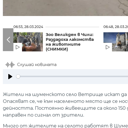
06:53, 28.03.2024
06:48, 28.03.
Зоо Великден в Чили:
Раздадоха лакомства
на животните
(СНИМКИ)
Слушай новината
Play
Жители на шуменското село Ветрище искат да 
Опасяват се, че към населеното място ще се но
дейността. Постоянно живеещите са около 150 д
направен по сигнал от зрители.
Много от жителите на селото работят в Шумен, 