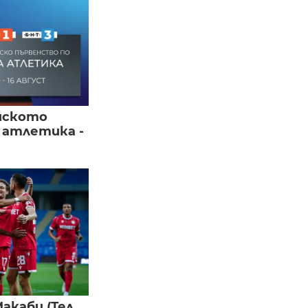
йското
 атлетика -
акаби (Тел