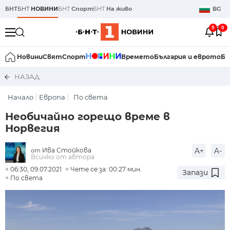
БНТ
БНТ
НОВИНИ
БНТ
Спорт
БНТ
На живо
BG
5
0
Новини
Свят
Спорт
Времето
България и еврото
Би
НАЗАД
Начало
Европа
По света
Необичайно горещо време в
Норвегия
Ива Стойкова
A+
A-
от
Всичко от автора
06:30, 09.07.2021
Чете се за: 00:27 мин.
Запази
По света