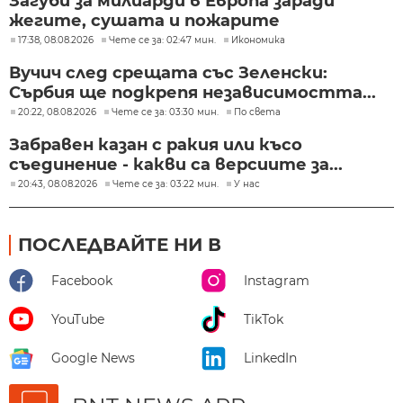
Загуби за милиарди в Европа заради
жегите, сушата и пожарите
17:38, 08.08.2026
Чете се за: 02:47 мин.
Икономика
Вучич след срещата със Зеленски:
Сърбия ще подкрепя независимостта...
20:22, 08.08.2026
Чете се за: 03:30 мин.
По света
Забравен казан с ракия или късо
съединение - какви са версиите за...
20:43, 08.08.2026
Чете се за: 03:22 мин.
У нас
ПОСЛЕДВАЙТЕ НИ В
Facebook
Instagram
YouTube
TikTok
Google News
LinkedIn