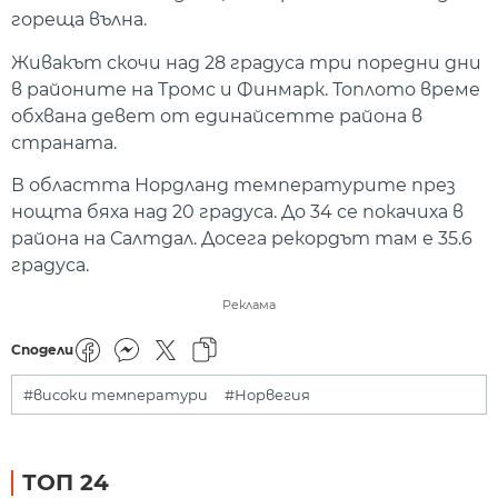
гореща вълна.
Живакът скочи над 28 градуса три поредни дни
в районите на Тромс и Финмарк. Топлото време
обхвана девет от единайсетте района в
страната.
В областта Нордланд температурите през
нощта бяха над 20 градуса. До 34 се покачиха в
района на Салтдал. Досега рекордът там е 35.6
градуса.
Реклама
Сподели
#високи температури
#Норвегия
ТОП 24