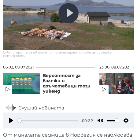
Субтитрите са автоматично генерирани и може да съдържат
неточности.
06:02, 09.07.2021
23:00, 08.07.2021
Вероятност за
валежи и
гръмотевици този
уикенд
Слушай новината
-00:32
Play
Mute
Setti
От миналата седмица в Норвегия се наблюдава