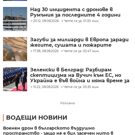
Над 30 инцидента с дронове в
Румъния за последните 4 години
20:12, 08.08.2026
Чете се за: 01:30 мин.
Загуби за милиарди в Европа заради
жегите, сушата и пожарите
17:38, 08.08.2026
Чете се за: 02:47 мин.
Зеленски в Белград: Разбирам
скептицизма на Вучич към ЕС, но
Украйна е във война и няма време за
скептицизъм
15:22, 08.08.2026
Чете се за: 05:35 мин.
Реклама
ВОДЕЩИ НОВИНИ
Военен дрон в българското въздушно
пространство - защо не е бил засечен нито в