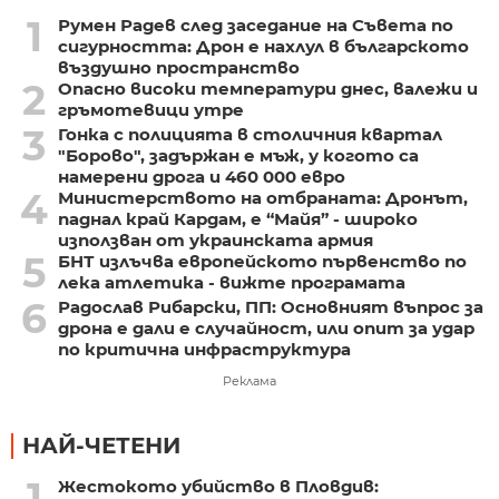
1
Румен Радев след заседание на Съвета по
сигурността: Дрон е нахлул в българското
въздушно пространство
2
Опасно високи температури днес, валежи и
гръмотевици утре
3
Гонка с полицията в столичния квартал
"Борово", задържан е мъж, у когото са
намерени дрога и 460 000 евро
4
Министерството на отбраната: Дронът,
паднал край Кардам, е “Майя” - широко
използван от украинската армия
5
БНТ излъчва европейското първенство по
лека атлетика - вижте програмата
6
Радослав Рибарски, ПП: Основният въпрос за
дрона е дали е случайност, или опит за удар
по критична инфраструктура
Реклама
НАЙ-ЧЕТЕНИ
1
Жестокото убийство в Пловдив: