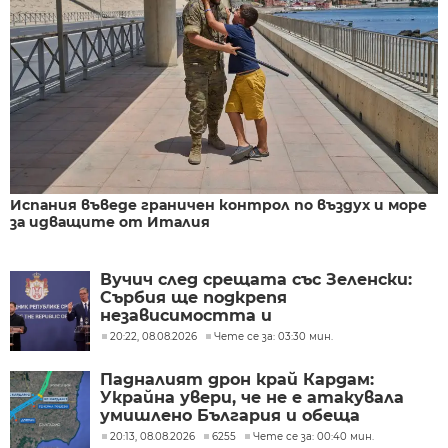
Испания въведе граничен контрол по въздух и море
за идващите от Италия
Вучич след срещата със Зеленски:
Сърбия ще подкрепя
независимостта и
териториалната цялост на
20:22, 08.08.2026
Чете се за: 03:30 мин.
Украйна
Падналият дрон край Кардам:
Украйна увери, че не е атакувала
умишлено България и обеща
разследване
20:13, 08.08.2026
6255
Чете се за: 00:40 мин.