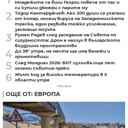
Младежите са били Георги повече от час и
си купили дюнери с парите му
2
Тодор Кантарджиев: Ако 200 души са ухапани
от комар, носещ вируса на Западнонилската
треска, един развива тежко усложнение,
засягащо мозъка
3
Румен Радев след заседание на Съвета по
сигурността: Дрон е нахлул в българското
въздушно пространство
4
До 38° утре, на места ще има валежи и
гръмотевици
5
След Мондиал 2026: БНТ излъчва още пет
големи събития пряко
6
Жълт код за високи температури в 5
области утре
Реклама
ОЩЕ ОТ: ЕВРОПА