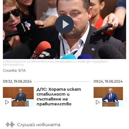
Субтитрите са автоматично генерирани и може да съдържат
неточности.
Снимка: БТА
09:32, 19.06.2024
09:24, 19.06.2024
ДПС: Хората искат
П
стабилност и
т
съставяне на
з
правителство
Слушай новината