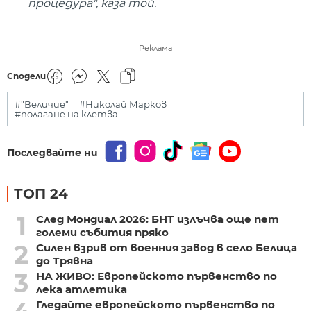
процедура", каза той.
Реклама
Сподели
#"Величие"
#Николай Марков
#полагане на клетва
Последвайте ни
ТОП 24
1
След Мондиал 2026: БНТ излъчва още пет
големи събития пряко
2
Силен взрив от военния завод в село Белица
до Трявна
3
НА ЖИВО: Европейското първенство по
лека атлетика
Гледайте европейското първенство по