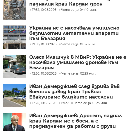
падналия край Кардам дрон
17:52, 10.08.2026
Чете се за: 04:40 мин.
Украйна не е насочвала умишлено
безпилотни летателни апарати
към България
17:06, 10.08.2026
Чете се за: 01:32 мин.
Олеся Илашчук в МВнР: Украйна не е
насочвала умишлено дронове към
България
12:30, 10.08.2026
Чете се за: 02:25 мин.
Иван Демерджиев след взрива във
военния завод край Трявна:
Евакуираме близките населени
места
12:25, 10.08.2026
17127
Чете се за: 01:25 мин.
Иван Демерджиев: Дронът, паднал
край Кардам не е боен, а е
предназначен да работи с други