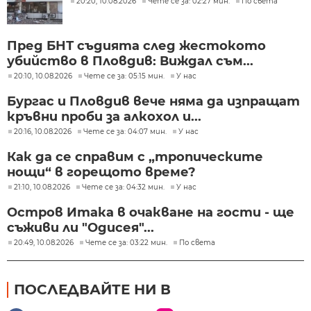
20:20, 10.08.2026
Чете се за: 02:27 мин.
По света
Пред БНТ съдията след жестокото
убийство в Пловдив: Виждал съм...
20:10, 10.08.2026
Чете се за: 05:15 мин.
У нас
Бургас и Пловдив вече няма да изпращат
кръвни проби за алкохол и...
20:16, 10.08.2026
Чете се за: 04:07 мин.
У нас
Как да се справим с „тропическите
нощи“ в горещото време?
21:10, 10.08.2026
Чете се за: 04:32 мин.
У нас
Остров Итака в очакване на гости - ще
съживи ли "Одисея"...
20:49, 10.08.2026
Чете се за: 03:22 мин.
По света
ПОСЛЕДВАЙТЕ НИ В