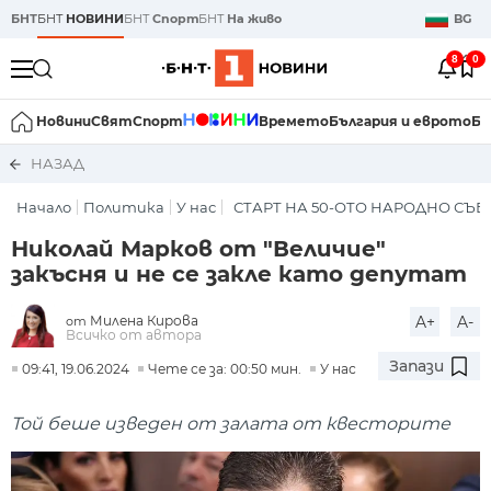
БНТ
БНТ
НОВИНИ
БНТ
Спорт
БНТ
На живо
BG
8
0
Новини
Свят
Спорт
Времето
България и еврото
Би
НАЗАД
Начало
Политика
У нас
СТАРТ НА 50-ОТО НАРОДНО СЪ
Николай Марков от "Величие"
закъсня и не се закле като депутат
Милена Кирова
A+
A-
от
Всичко от автора
Запази
09:41, 19.06.2024
Чете се за: 00:50 мин.
У нас
Той беше изведен от залата от квесторите