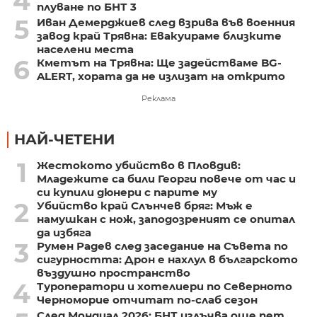
4
плуване по БНТ 3
5
Иван Демерджиев след взрива във военния
завод край Трявна: Евакуираме близките
населени места
6
Кметът на Трявна: Ще задействаме BG-
ALERT, хората да не излизат на открито
Реклама
НАЙ-ЧЕТЕНИ
1
Жестокото убийство в Пловдив:
Младежите са били Георги повече от час и
си купили дюнери с парите му
2
Убийство край Слънчев бряг: Мъж е
намушкан с нож, заподозреният се опитал
да избяга
3
Румен Радев след заседание на Съвета по
сигурността: Дрон е нахлул в българското
въздушно пространство
4
Туроператори и хотелиери по Северното
Черноморие отчитат по-слаб сезон
След Мондиал 2026: БНТ излъчва още пет