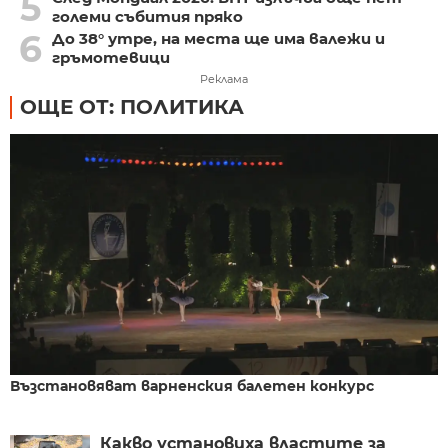
5
големи събития пряко
6
До 38° утре, на места ще има валежи и
гръмотевици
Реклама
ОЩЕ ОТ: ПОЛИТИКА
Възстановяват варненския балетен конкурс
Какво установиха властите за