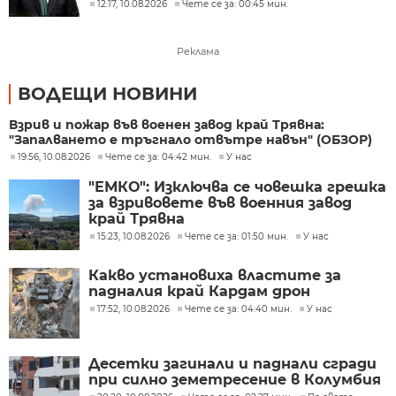
дронове
12:17, 10.08.2026
Чете се за: 00:45 мин.
Реклама
ВОДЕЩИ НОВИНИ
Взрив и пожар във военен завод край Трявна:
"Запалването е тръгнало отвътре навън" (ОБЗОР)
19:56, 10.08.2026
Чете се за: 04:42 мин.
У нас
"ЕМКО": Изключва се човешка грешка
за взривовете във военния завод
край Трявна
15:23, 10.08.2026
Чете се за: 01:50 мин.
У нас
Какво установиха властите за
падналия край Кардам дрон
17:52, 10.08.2026
Чете се за: 04:40 мин.
У нас
Десетки загинали и паднали сгради
при силно земетресение в Колумбия