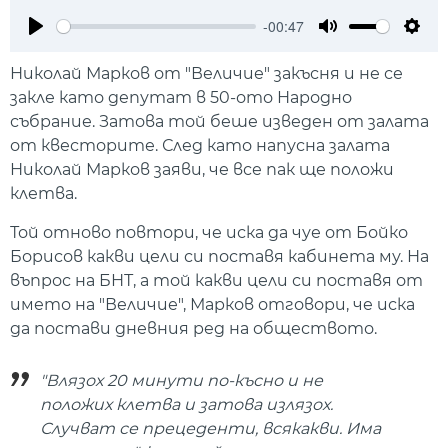
-00:47
Play
Mute
Setti
Николай Марков от "Величие" закъсня и не се
закле като депутат в 50-ото Народно
събрание. Затова той беше изведен от залата
от квесторите. След като напусна залата
Николай Марков заяви, че все пак ще положи
клетва.
Той отново повтори, че иска да чуе от Бойко
Борисов какви цели си поставя кабинета му. На
въпрос на БНТ, а той какви цели си поставя от
името на "Величие", Марков отговори, че иска
да постави дневния ред на обществото.
"Влязох 20 минути по-късно и не
положих клетва и затова излязох.
Случват се прецеденти, всякакви. Има