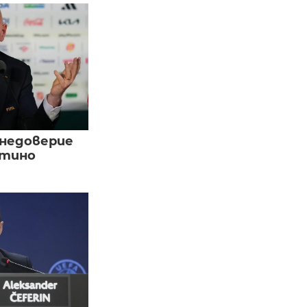
 недоверие
нтино