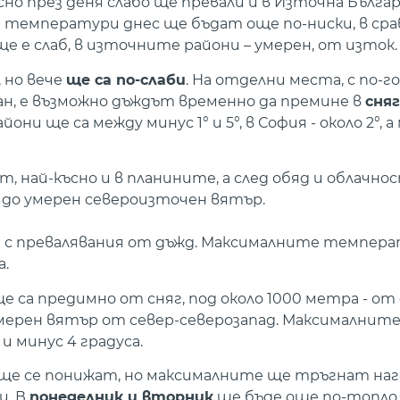
но през деня слабо ще превали и в Източна Българ
температури днес ще бъдат още по-ниски, в сра
т ще е слаб, в източните райони – умерен, от изток.
, но вече
ще са по-слаби
. На отделни места, с по-г
н, е възможно дъждът временно да премине в
сняг
 ще са между минус 1° и 5°, в София - около 2°, 
, най-късно и в планините, а след обяд и облачн
аб до умерен североизточен вятър.
 с превалявания от дъжд. Максималните темпера
а.
 са предимно от сняг, под около 1000 метра - от 
умерен вятър от север-северозапад. Максималнит
 минус 4 градуса.
 се понижат, но максималните ще тръгнат наго
и. В
понеделник и вторник
ще бъде още по-топло,