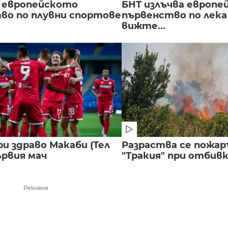
 европейското
БНТ излъчва европе
во по плувни спортове
първенство по лека
вижте...
и здраво Макаби (Тел
Разраства се пожар
ървия мач
"Тракия" при отбивка
Реклама