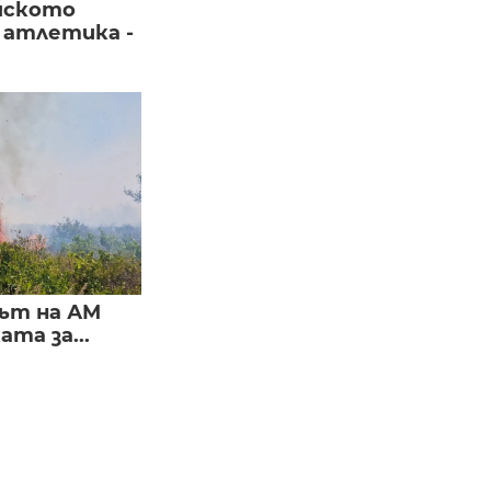
йското
 атлетика -
ът на АМ
та за...