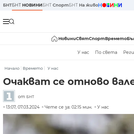
БНТ
БНТ
НОВИНИ
БНТ
Спорт
БНТ
На живо
Новини
Свят
Спорт
Времето
Бъ
У нас
По света
Реги
Начало
Времето
У нас
Очакват се отново вал
от
БНТ
13:07, 07.03.2024
Чете се за: 02:15 мин.
У нас