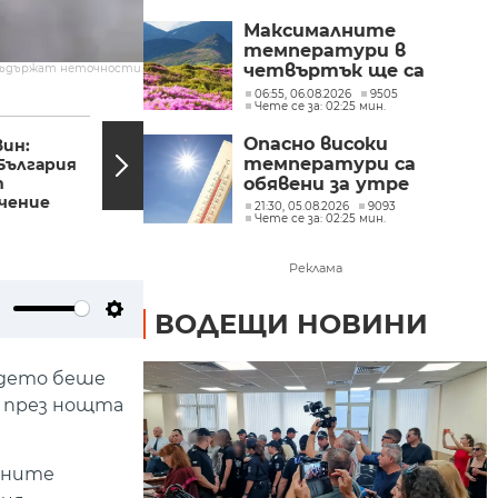
Максималните
температури в
четвъртък ще са
съдържат неточности.
между 32° и 37°
06:55, 06.08.2026
9505
Чете се за: 02:25 мин.
12:05, 07.03.2024
11:52,
Опасно високи
вин:
Какви са
температури са
България
политическите
т
очаквания след
обявени за утре
чение
оставката на Денков?
21:30, 05.08.2026
9093
Чете се за: 02:25 мин.
Реклама
ВОДЕЩИ НОВИНИ
ute
Settings
ъдето беше
а през нощта
айните