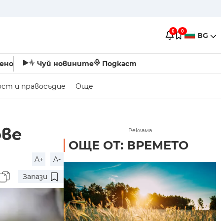
6
0
BG
ено
Чуй новините
Подкаст
ост и правосъдие
Още
ове
Реклама
ОЩЕ ОТ: ВРЕМЕТО
A+
A-
Запази