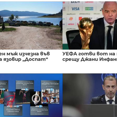
ен мъж изчезна във
УЕФА готви вот на
а язовир „Доспат“
срещу Джани Инфа