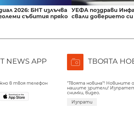
иал 2026: БНТ излъчва
УЕФА поздрави Инфа
големи събития пряко
свали доверието с
T NEWS APP
ТВОЯТА НО
ажно в твоя телефон
"Твоята новина"! Новините о
нашите зрители! Изпрате
снимки, видео.
Изпрати