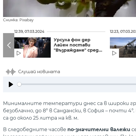
Снимка: Pixabay
12:39, 07.03.2024
12:23, 07.03.2
Урсула фон дер
Лайен постави
"Възраждане" сред...
Слушай новината
Play
Минималните температури днес са в широки гра
безоблачно, до 8° в Сандански, в София – почти
са до около 25 литра на кв. м.
В следобедните часове
по-значителни валежи
се