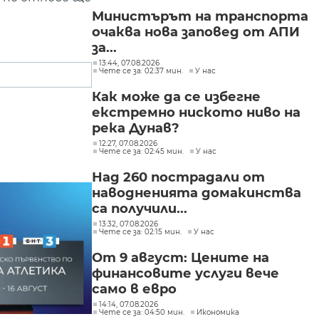
Министърът на транспорта
очаква нова заповед от АПИ
за...
13:44, 07.08.2026
Чете се за: 02:37 мин.
У нас
Как може да се избегне
екстремно ниското ниво на
река Дунав?
12:27, 07.08.2026
Чете се за: 02:45 мин.
У нас
Над 260 пострадали от
наводненията домакинства
са получили...
13:32, 07.08.2026
Чете се за: 02:15 мин.
У нас
От 9 август: Цените на
финансовите услуги вече
само в евро
14:14, 07.08.2026
Чете се за: 04:50 мин.
Икономика