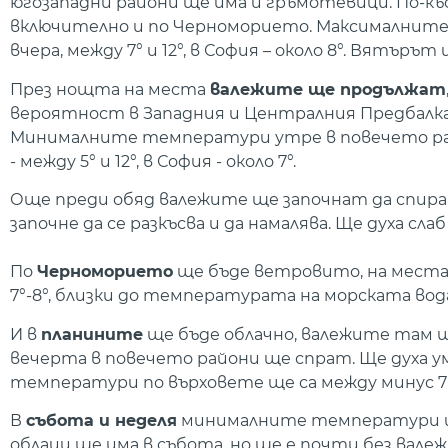
югозападни райони ще има и гръмотевици. По-къс
включително и по Черноморието. Максималните 
вчера, между 7° и 12°, в София – около 8°. Вятъръ
През нощта на места
валежите ще продължат
вероятност в Западния и Централния Предбалка
Минималните температури утре в повечето райони
- между 5° и 12°, в София - около 7°.
Още преди обяд валежите ще започнат да спират
започне да се разкъсва и да намалява. Ще духа сл
По
Черноморието
ще бъде ветровито, на места
7°-8°, близки до температурата на морската вод
И в
планините
ще бъде облачно, валежите там ще
вечерта в повечето райони ще спрат. Ще духа 
температури по върховете ще са между минус 7 и
В
събота и неделя
минималните температури ще
облаци ще има в събота, но ще е почти без валеж