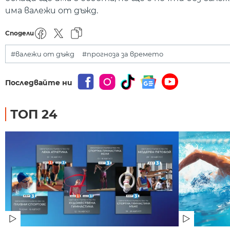
има валежи от дъжд.
Сподели
#валежи от дъжд
#прогноза за времето
Последвайте ни
ТОП 24