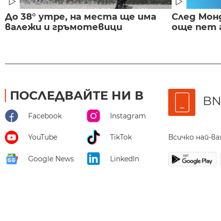
До 38° утре, на места ще има
След Монд
валежи и гръмотевици
още пет 
ПОСЛЕДВАЙТЕ НИ В
BN
Facebook
Instagram
Всичко най-в
YouTube
TikTok
Google News
LinkedIn