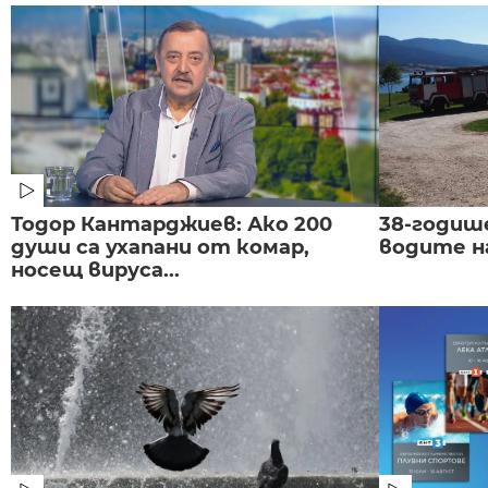
Тодор Кантарджиев: Ако 200
38-годиш
души са ухапани от комар,
водите н
носещ вируса...