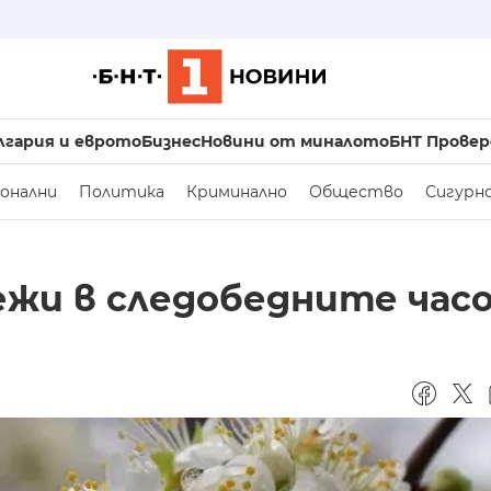
лгария и еврото
Бизнес
Новини от миналото
БНТ Провер
онални
Политика
Криминално
Общество
Сигурн
ежи в следобедните час