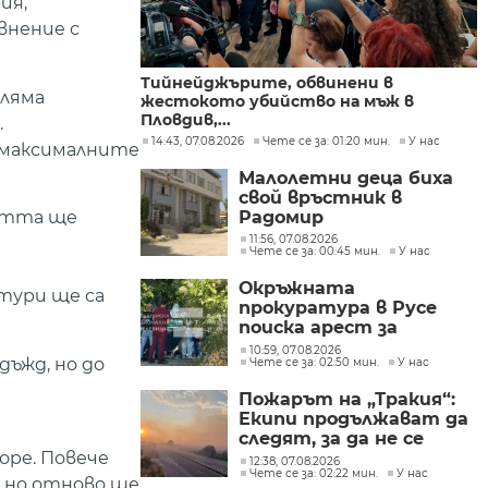
ия,
внение с
Тийнейджърите, обвинени в
оляма
жестокото убийство на мъж в
Пловдив,...
.
14:43, 07.08.2026
Чете се за: 01:20 мин.
У нас
а максималните
Малолетни деца биха
свой връстник в
Радомир
остта ще
11:56, 07.08.2026
Чете се за: 00:45 мин.
У нас
Окръжната
тури ще са
прокуратура в Русе
поиска арест за
петима от
10:59, 07.08.2026
дъжд, но до
Чете се за: 02:50 мин.
У нас
участниците в
групите, свързани с
е
Пожарът на „Тракия“:
разбитата
Екипи продължават да
лаборатория за
следят, за да не се
фентанил
ре. Повече
разпространява
12:38, 07.08.2026
Чете се за: 02:22 мин.
У нас
огънят
 но отново ще