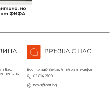
нтино, но
и от ФИФА
ВИНА
ВРЪЗКА С НАС
т вас,
Всичко най-важно в твоя телефон
те текст,
02 814 2100
news@bnt.bg