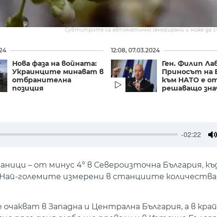
Субтитрите са автоматично генерирани и може да 
024
12:08, 07.03.2024
Нова фаза на войната:
Ген. Филип Ла
Украинците минават в
Приносът на 
отбранителна
към НАТО е о
позиция
решаващо зна
-02:22
M
ници – от минус 4° в Североизточна България, к
 4°. Най-големите измерени в станциите количеств
 очакват в Западна и Централна България, а в кр