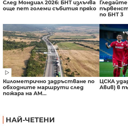
След Мондиал 2026: БНТ излъчва
Гледайте
още пет големи събития пряко
първенст
по БНТ 3
Километрично задръстване по
ЦСКА удар
обходните маршрути след
Авив) в п
пожара на АМ...
НАЙ-ЧЕТЕНИ