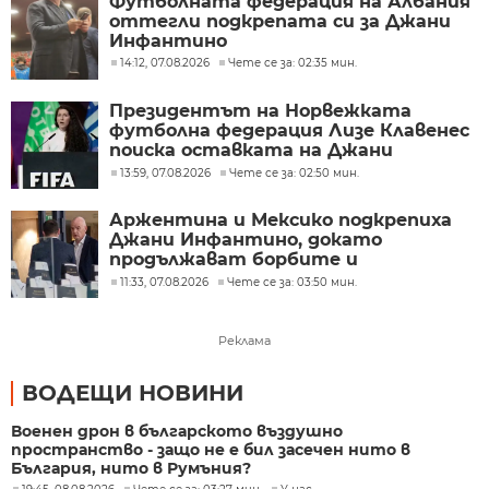
Футболната федерация на Албания
оттегли подкрепата си за Джани
Инфантино
14:12, 07.08.2026
Чете се за: 02:35 мин.
Президентът на Норвежката
футболна федерация Лизе Клавенес
поиска оставката на Джани
Инфантино
13:59, 07.08.2026
Чете се за: 02:50 мин.
Аржентина и Мексико подкрепиха
Джани Инфантино, докато
продължават борбите и
разногласията във ФИФА
11:33, 07.08.2026
Чете се за: 03:50 мин.
Реклама
ВОДЕЩИ НОВИНИ
Военен дрон в българското въздушно
пространство - защо не е бил засечен нито в
България, нито в Румъния?