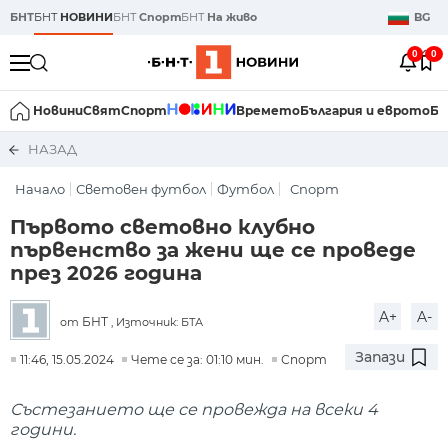
БНТ
БНТ
НОВИНИ
БНТ
Спорт
БНТ
На живо
BG
0
0
Новини
Свят
Спорт
Времето
България и еврото
Би
НАЗАД
Начало
Световен футбол
Футбол
Спорт
Първото световно клубно
първенство за жени ще се проведе
през 2026 година
A+
A-
БНТ
от
, Източник: БТА
Запази
11:46, 15.05.2024
Чете се за: 01:10 мин.
Спорт
Състезанието ще се провежда на всеки 4
години.