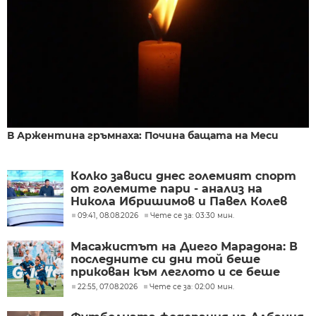
В Аржентина гръмнаха: Почина бащата на Меси
Колко зависи днес големият спорт
от големите пари - анализ на
Никола Ибришимов и Павел Колев
09:41, 08.08.2026
Чете се за: 03:30 мин.
Масажистът на Диего Марадона: В
последните си дни той беше
прикован към леглото и се беше
предал
22:55, 07.08.2026
Чете се за: 02:00 мин.