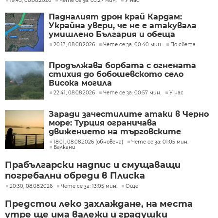
19:45, 08.08.2026
Чете се за: 03:27 мин.
У нас
Падналият дрон край Кардам:
Украйна увери, че не е атакувала
умишлено България и обеща
разследване
20:13, 08.08.2026
Чете се за: 00:40 мин.
По света
Продължава борбата с огнената
стихия до бобошевското село
Висока могила
22:41, 08.08.2026
Чете се за: 00:57 мин.
У нас
Заради зачестилите атаки в Черно
море: Турция ограничава
движението на търговските
кораби
18:01, 08.08.2026 (обновена)
Чете се за: 01:05 мин.
Балкани
Прабългарски надпис и смущаващи
погребални обреди в Плиска
20:30, 08.08.2026
Чете се за: 13:05 мин.
Още
Предстои леко захлаждане, на места
утре ще има валежи и градушки