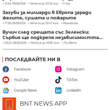
21:24, 08.08.2026
Чете се за: 02:32 мин.
У нас
Загуби за милиарди в Европа заради
жегите, сушата и пожарите
17:38, 08.08.2026
Чете се за: 02:47 мин.
Икономика
Вучич след срещата със Зеленски:
Сърбия ще подкрепя независимостта...
20:22, 08.08.2026
Чете се за: 03:30 мин.
По света
ПОСЛЕДВАЙТЕ НИ В
Facebook
Instagram
YouTube
TikTok
Google News
LinkedIn
BNT NEWS APP