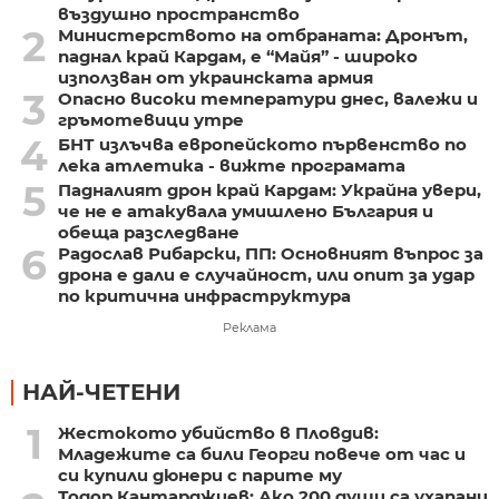
въздушно пространство
2
Министерството на отбраната: Дронът,
паднал край Кардам, е “Майя” - широко
използван от украинската армия
3
Опасно високи температури днес, валежи и
гръмотевици утре
4
БНТ излъчва европейското първенство по
лека атлетика - вижте програмата
5
Падналият дрон край Кардам: Украйна увери,
че не е атакувала умишлено България и
обеща разследване
6
Радослав Рибарски, ПП: Основният въпрос за
дрона е дали е случайност, или опит за удар
по критична инфраструктура
Реклама
НАЙ-ЧЕТЕНИ
1
Жестокото убийство в Пловдив:
Младежите са били Георги повече от час и
си купили дюнери с парите му
Тодор Кантарджиев: Ако 200 души са ухапани