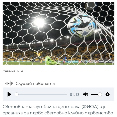
Снимка: БТА
Слушай новината
-01:13
Play
Mute
Setti
Световната футболна централа (ФИФА) ще
организира първо световно клубно първенство