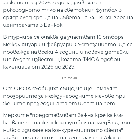
за жени през 2026 година, заявиха от
ръководното тяло на световния футбол в
сряда след среща на Съвета на 74-ия конгрес на
централата в Банкок.
В турнира се очаква да участват 16 отбора
между януари и февруари. Състезанието ще се
провежда на всеки 4 години и повече детайли
ще бъдат известни, когато ФИФА одобри
календара от 2026 до 2029.
Реклама
От ФИФА съобщиха също, че ще намалят
прозорците за международните мачове при
жените през годината от шест на пет.
Мерките "представляват важна крачка към
качването на женския футбол на следващото
ниво с вдигане на конкуренцията по света",
заяви президентът на централата Джани