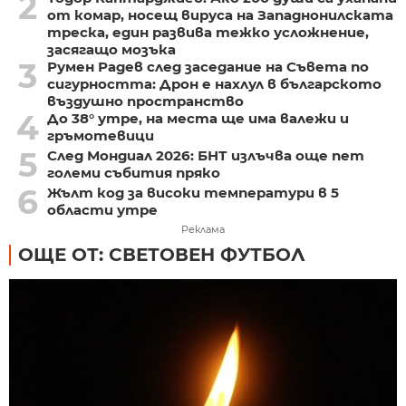
2
от комар, носещ вируса на Западнонилската
треска, един развива тежко усложнение,
засягащо мозъка
3
Румен Радев след заседание на Съвета по
сигурността: Дрон е нахлул в българското
въздушно пространство
4
До 38° утре, на места ще има валежи и
гръмотевици
5
След Мондиал 2026: БНТ излъчва още пет
големи събития пряко
6
Жълт код за високи температури в 5
области утре
Реклама
ОЩЕ ОТ: СВЕТОВЕН ФУТБОЛ