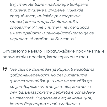
възстановяване - навсякъде виждаме
рушене, рушене и рушене. Никаква
градивност, никаква дългосрочна
мисъл", коментира Плевнелиев и
отбеляза: "Аз не считам, че тези хора
имат правото и самочувствието да се
наричат "А отбор на България".
От самото начало "Продължаваме промяната" е
популистки проект, категоричен е той.
"Не съм се съмнявал за Кирил в неговата
добронамереност, но резултатите
днес са отчайващи и ние не трябва да
си затваряме очите за това, което се
случва. Българската държава е оставена
на самотек. Създадена е една коалиция,
която безспорно е най-слабата и