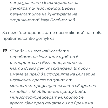
непрозрачната в историята на
демократичния преход. Берем
резултатите на културата на
отричането", каза Плевнелиев.
За него "историческите постижения" на това
правителство дотук са:
"Първо - имаме най-слабата,
неработеща коалиция изобщо в
историята на България, която се
клати всеки ден от скандали. Второ -
имаме за пръв в историята на България
незаконен арест по донос от
министър-председател като свидетел
на човек с 18 обвинения срещу бивш
министър-председател, който бе
арестуван пред децата си по време на