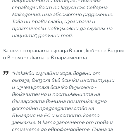
националния ни интерес - някаква
справедливост по казуса със Северна
Македония, има абсолютно разделение.
Това ни прави слаби, изолирани и
практически невъзможни да служим на
нацията", допълни той.
За него страната изпада в хаос, който е видим
и в политиката, и в парламента.
"Някакви случайни хора, водени от
омраза, влязоха във всички институции
и изчегъртаха всичко възможно -
включително и постиженията на
българската външна политика: едно
достойно председателство на
България на ЕС и мястото, което
заемахме. И като започнете от това и
стигнете до еврофондовете, Плана за