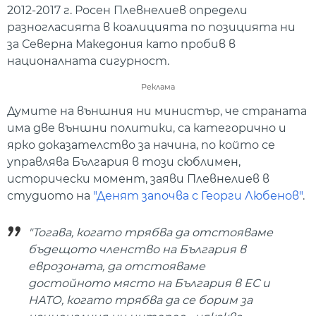
2012-2017 г. Росен Плевнелиев определи
разногласията в коалицията по позицията ни
за Северна Македония като пробив в
националната сигурност.
Реклама
Думите на външния ни министър, че страната
има две външни политики, са категорично и
ярко доказателство за начина, по който се
управлява България в този сюблимен,
исторически момент, заяви Плевнелиев в
студиото на
"Денят започва с Георги Любенов"
.
"Тогава, когато трябва да отстояваме
бъдещото членство на България в
еврозоната, да отстояваме
достойното място на България в ЕС и
НАТО, когато трябва да се борим за