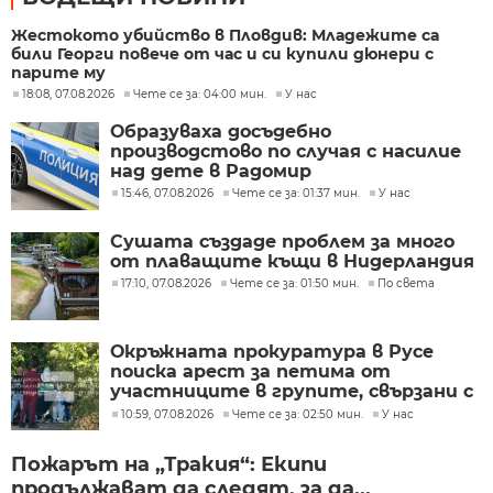
Жестокото убийство в Пловдив: Младежите са
били Георги повече от час и си купили дюнери с
парите му
18:08, 07.08.2026
Чете се за: 04:00 мин.
У нас
Образуваха досъдебно
производстово по случая с насилие
над дете в Радомир
15:46, 07.08.2026
Чете се за: 01:37 мин.
У нас
Сушата създаде проблем за много
от плаващите къщи в Нидерландия
17:10, 07.08.2026
Чете се за: 01:50 мин.
По света
Окръжната прокуратура в Русе
поиска арест за петима от
участниците в групите, свързани с
разбитата лаборатория за
10:59, 07.08.2026
Чете се за: 02:50 мин.
У нас
фентанил
Пожарът на „Тракия“: Екипи
продължават да следят, за да...