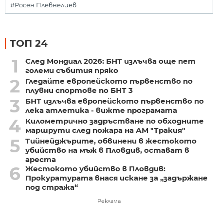
#Росен Плевнелиев
ТОП 24
1
След Мондиал 2026: БНТ излъчва още пет
големи събития пряко
2
Гледайте европейското първенство по
плувни спортове по БНТ 3
3
БНТ излъчва европейското първенство по
лека атлетика - вижте програмата
4
Километрично задръстване по обходните
маршрути след пожара на АМ "Тракия"
5
Тийнейджърите, обвинени в жестокото
убийство на мъж в Пловдив, остават в
ареста
6
Жестокото убийство в Пловдив:
Прокуратурата внася искане за „задържане
под стража“
Реклама