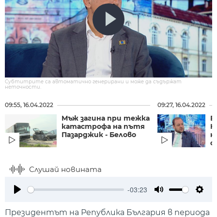
Субтитрите са автоматично генерирани и може да съдържат
неточности.
09:55, 16.04.2022
09:27, 16.04.2022
Мъж загина при тежка
Б
катастрофа на пътя
К
Пазарджик - Белово
н
се
Слушай новината
-03:23
Play
Mute
Setti
Президентът на Република България в периода