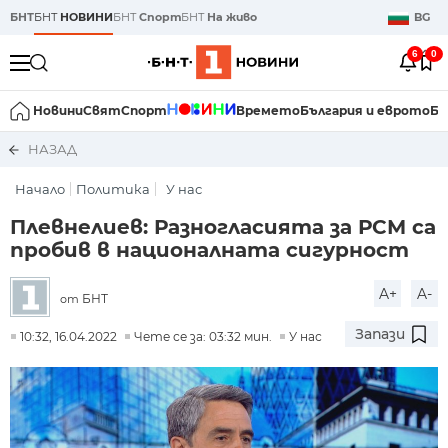
БНТ
БНТ
НОВИНИ
БНТ
Спорт
БНТ
На живо
BG
6
0
Новини
Свят
Спорт
Времето
България и еврото
Би
НАЗАД
Начало
Политика
У нас
Плевнелиев: Разногласията за РСМ са
пробив в националната сигурност
A+
A-
БНТ
от
Запази
10:32, 16.04.2022
Чете се за: 03:32 мин.
У нас