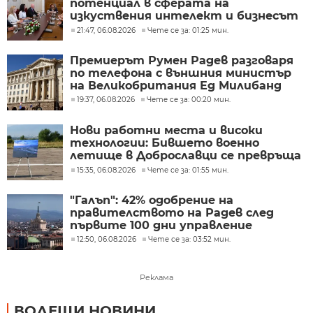
потенциал в сферата на
изкуствения интелект и бизнесът
забелязва тези перспективи
21:47, 06.08.2026
Чете се за: 01:25 мин.
Премиерът Румен Радев разговаря
по телефона с външния министър
на Великобритания Ед Милибанд
19:37, 06.08.2026
Чете се за: 00:20 мин.
Нови работни места и високи
технологии: Бившето военно
летище в Доброславци се превръща
в голям космически център
15:35, 06.08.2026
Чете се за: 01:55 мин.
"Галъп": 42% одобрение на
правителството на Радев след
първите 100 дни управление
12:50, 06.08.2026
Чете се за: 03:52 мин.
Реклама
ВОДЕЩИ НОВИНИ