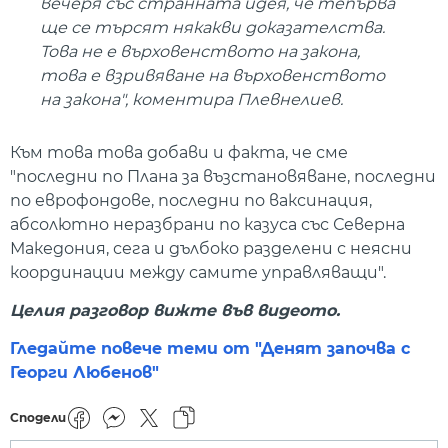
вечеря със странната идея, че тепърва
ще се търсят някакви доказателства.
Това не е върховенството на закона,
това е взривяване на върховенството
на закона", коментира Плевнелиев.
Към това това добави и факта, че сме
"последни по Плана за възстановяване, последни
по еврофондове, последни по ваксинация,
абсолютно неразбрани по казуса със Северна
Македония, сега и дълбоко разделени с неясни
координации между самите управляващи".
Целия разговор вижте във видеото.
Гледайте повече теми от "Денят започва с
Георги Любенов"
Сподели