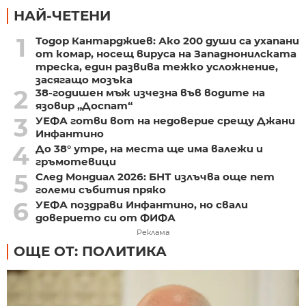
НАЙ-ЧЕТЕНИ
1
Тодор Кантарджиев: Ако 200 души са ухапани
от комар, носещ вируса на Западнонилската
треска, един развива тежко усложнение,
засягащо мозъка
2
38-годишен мъж изчезна във водите на
язовир „Доспат“
3
УЕФА готви вот на недоверие срещу Джани
Инфантино
4
До 38° утре, на места ще има валежи и
гръмотевици
5
След Мондиал 2026: БНТ излъчва още пет
големи събития пряко
6
УЕФА поздрави Инфантино, но свали
доверието си от ФИФА
Реклама
ОЩЕ ОТ: ПОЛИТИКА