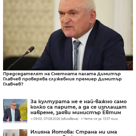
Председателят на Сметната палата Димитър
Главчев проверява служебния премиер Димитър
Главчев?
За културата не е най-важно само
колко са парите, а да се изплащат
навреме, заяви министър Евтим
Милошев
09:00, 07.08.2026 (обновена)
Чете се за: 13:57 мин.
Илияна Йотова: Страна ни има