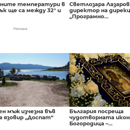
лните температури в
Светлозара Лазаров
к ще са между 32° и
директор на дирек
„Програмно...
Реклама
ен мъж изчезна във
България посреща
а язовир „Доспат“
чудотворната икон
Богородица –...