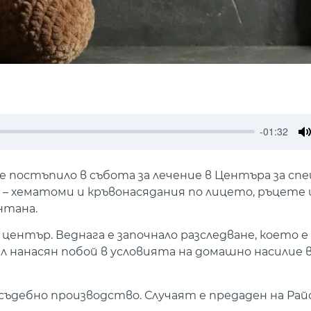
-01:32
M
 е постъпило в събота за лечение в Центъра за сп
– хематоми и кръвонасядания по лицето, ръцете 
нтана.
център. Веднага е започнало разследване, което е
ил нанасян побой в условията на домашно насилие в
осъдебно производство. Случаят е предаден на Ра