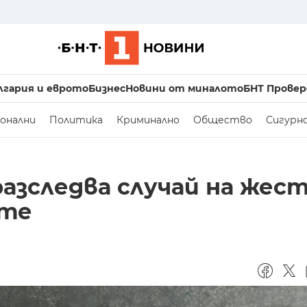
лгария и еврото
Бизнес
Новини от миналото
БНТ Провер
онални
Политика
Криминално
Общество
Сигурн
азследва случай на жес
ете