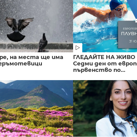
ре, на места ще има
ГЛЕДАЙТЕ НА ЖИВО 
 гръмотевици
Седми ден от евро
първенство по...