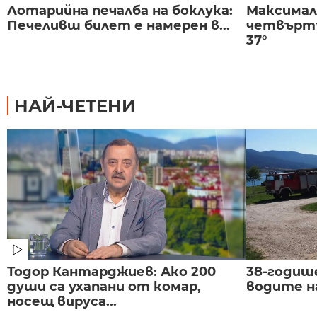
Лотарийна печалба на боклука:
Максима
Печеливш билет е намерен в...
четвъртъ
37°
НАЙ-ЧЕТЕНИ
Тодор Кантарджиев: Ако 200
38-годиш
души са ухапани от комар,
водите н
носещ вируса...