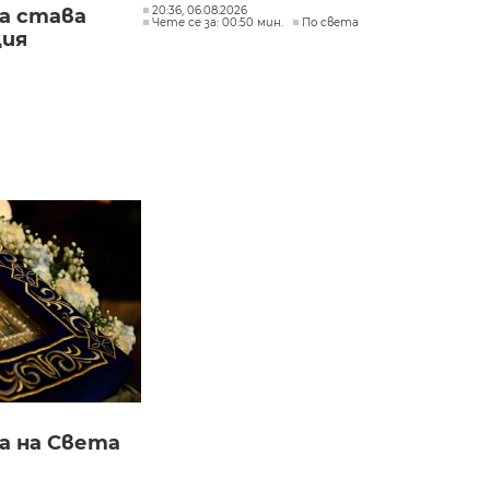
20:36, 06.08.2026
а става
Чете се за: 00:50 мин.
По света
ция
а на Света