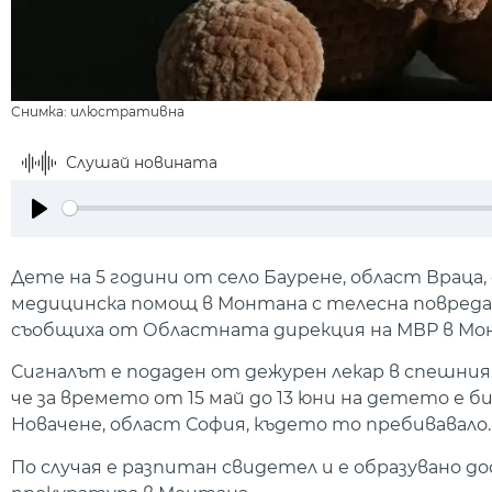
Снимка: илюстративна
Слушай новината
Play
Дете на 5 години от село Баурене, област Враца,
медицинска помощ в Монтана с телесна повреда 
съобщиха от Областната дирекция на МВР в Мо
Сигналът е подаден от дежурен лекар в спешния 
че за времето от 15 май до 13 юни на детето е б
Новачене, област София, където то пребивавало.
По случая е разпитан свидетел и е образувано д