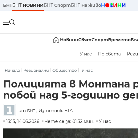
БНТ
БНТ
НОВИНИ
БНТ
Спорт
БНТ
На живо
Новини
Свят
Спорт
Времето
Бъ
У нас
По света
Реги
Начало
Регионални
Общество
У нас
Полицията в Монтана р
побой над 5-годишно д
от
, Източник: БТА
БНТ
13:15, 14.06.2026
Чете се за: 01:32 мин.
У нас