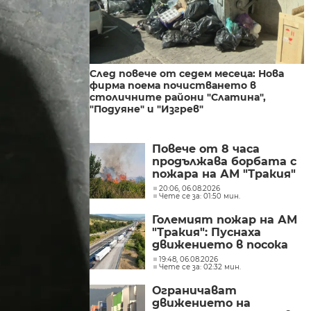
След повече от седем месеца: Нова
фирма поема почистването в
столичните райони "Слатина",
"Подуяне" и "Изгрев"
Повече от 8 часа
продължава борбата с
пожара на АМ "Тракия"
при отбивката към
20:06, 06.08.2026
Чете се за: 01:50 мин.
Велинград
Големият пожар на АМ
"Тракия": Пуснаха
движението в посока
София
19:48, 06.08.2026
Чете се за: 02:32 мин.
Ограничават
движението на