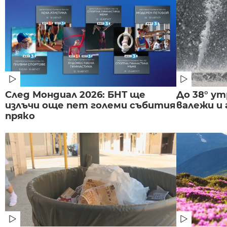
След Мондиал 2026: БНТ ще
До 38° ут
излъчи още пет големи събития
валежи и
пряко