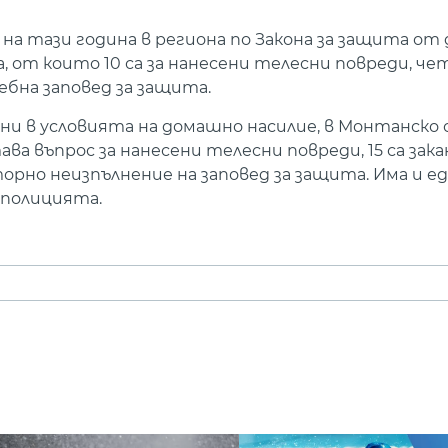
 на тази година в региона по Закона за защита о
, от които 10 са за нанесени телесни повреди, чет
дебна заповед за защита.
ни в условията на домашно насилие, в Монтанско 
ва въпрос за нанесени телесни повреди, 15 са закан
орно неизпълнение на заповед за защита. Има и ед
 полицията.