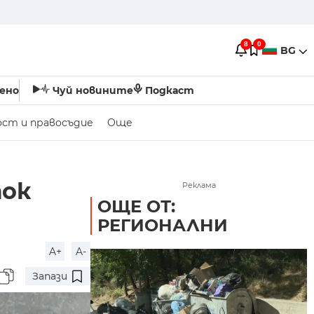
8
0
BG
ено
Чуй новините
Подкаст
ост и правосъдие
Още
ток
Реклама
ОЩЕ ОТ:
РЕГИОНАЛНИ
A+
A-
Запази