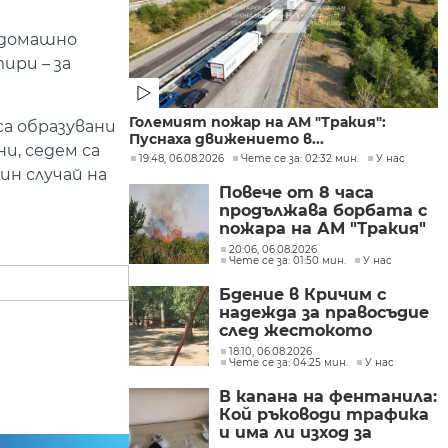
т домашно
ири – за
Големият пожар на АМ "Тракия":
са образувани
Пуснаха движението в...
и, седем са
19:48, 06.08.2026
Чете се за: 02:32 мин.
У нас
ин случай на
Повече от 8 часа
продължава борбата с
пожара на АМ "Тракия"
при отбивката към
20:06, 06.08.2026
Чете се за: 01:50 мин.
У нас
Велинград
Бдение в Кричим с
надежда за правосъдие
след жестокото
убийство на млад мъж
18:10, 06.08.2026
Чете се за: 04:25 мин.
У нас
в Пловдив от
тийнейджъри
В капана на фентанила:
Кой ръководи трафика
и има ли изход за