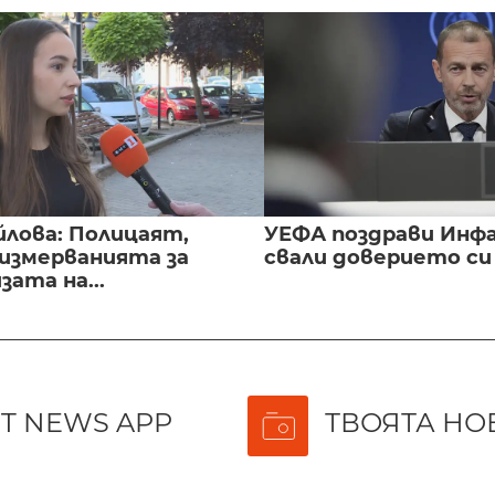
йлова: Полицаят,
УЕФА поздрави Инфа
 измерванията за
свали доверието с
ата на...
T NEWS APP
ТВОЯТА НО