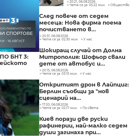
пристрастените?
20:21, 06.08.2026
Чете се за: 05:22 мин.
Общество
След повече от седем
месеца: Нова фирма поема
почистването в...
20:31, 06.08.2026
Чете се за: 02:30 мин.
У нас
Шокиращ случай от Долна
ПО БНТ 3:
Митрополия: Шофьор свали
пейското
дете от автобус и...
20:15, 06.08.2026
Чете се за: 03:15 мин.
У нас
Откритият дрон в Лайпциг:
Берлин съобщи за "нов
сценарий на...
17:20, 06.08.2026
Чете се за: 02:17 мин.
По света
Киев порази две руски
рафинерии, най-малко седем
души загинаха при...