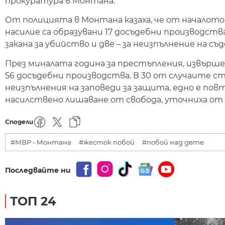
прокуратура в Монтана.
От полицията в Монтана казаха, че от началото
насилие са образувани 17 досъдебни производства
закана за убийство и две – за неизпълнение на съ
През миналата година за престъпления, извърше
56 досъдебни производства. В 30 от случаите ста
неизпълнения на заповеди за защита, едно е повт
насилствено лишаване от свобода, уточниха от
Сподели
#МВР - Монтана
#жесток побой
#побой над дете
Последвайте ни
ТОП 24