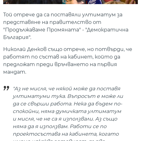
Той отрече да са поставяли ултиматум за
представяне на правителство от
"Продължаваме Промяната" - "Демократична
България".
Николай Денков също отрече, но потвърди, че
работят по състав на кабинет, който да
предложат преди връчването на първия
мандат.
"Аз не мисля, че някой може да поставя
ултиматуми тука. Въпросът е може ли
да се свърши работа. Нека да бъдем по-
спокойни, няма думичката ултиматум
и мисля, че не са я използвали. Аз също
няма да я използвам. Работи се по
проектосъстава на кабинета, когато