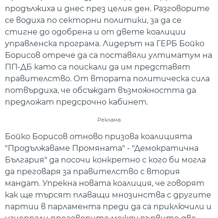
продължиха и днес през целия ден. Разговорите
се водиха по секторни политики, за да се
стигне до одобрена и от двете коалиции
управленска програма. Лидерът на ГЕРБ Бойко
Борисов отрече да са поставяли ултиматум на
ПП-ДБ като са поискали да им представят
правителство. От втората политическа сила
потвърдиха, че обсъждат възможността да
предложат предсрочно кабинет.
Реклама
Бойко Борисов отново призова коалицията
"Продължаваме Промяната" - "Демократична
България" да посочи конкретно с кого би могла
да преговаря за правителство с втория
мандат. Упрекна новата коалиция, че говорят
как ще търсят плаващи мнозинства с другите
партии в парламента преди да са приключили и