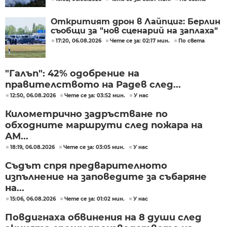
Откритият дрон в Лайпциг: Берлин
съобщи за "нов сценарий на заплаха"
17:20, 06.08.2026
Чете се за: 02:17 мин.
По света
"Галъп": 42% одобрение на
правителството на Радев след...
12:50, 06.08.2026
Чете се за: 03:52 мин.
У нас
Километрично задръстване по
обходните маршрути след пожара на
АМ...
18:19, 06.08.2026
Чете се за: 03:05 мин.
У нас
Съдът спря предварителното
изпълнение на заповедите за събаряне
на...
15:06, 06.08.2026
Чете се за: 01:02 мин.
У нас
Повдигнаха обвинения на 8 души след