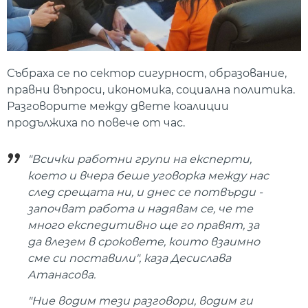
Събраха се по сектор сигурност, образование,
правни въпроси, икономика, социална политика.
Разговорите между двете коалиции
продължиха по повече от час.
"Всички работни групи на експерти,
което и вчера беше уговорка между нас
след срещата ни, и днес се потвърди -
започват работа и надявам се, че те
много експедитивно ще го правят, за
да влезем в сроковете, които взаимно
сме си поставили", каза Десислава
Атанасова.
"Ние водим тези разговори, водим ги