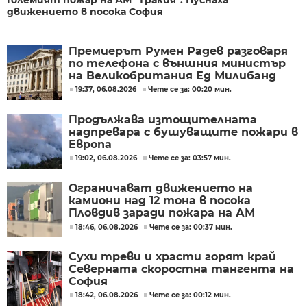
Големият пожар на АМ "Тракия": Пуснаха
движението в посока София
Премиерът Румен Радев разговаря
по телефона с външния министър
на Великобритания Ед Милибанд
19:37, 06.08.2026
Чете се за: 00:20 мин.
Продължава изтощителната
надпревара с бушуващите пожари в
Европа
19:02, 06.08.2026
Чете се за: 03:57 мин.
Ограничават движението на
камиони над 12 тона в посока
Пловдив заради пожара на АМ
"Тракия"
18:46, 06.08.2026
Чете се за: 00:37 мин.
Сухи треви и храсти горят край
Северната скоростна тангента на
София
18:42, 06.08.2026
Чете се за: 00:12 мин.