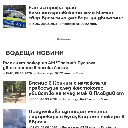
Катастрофа край
великотърновското село Момин
сбор временно затвори за движение
главния път София – Варна
18:30, 06.08.2026
Чете се за: 00:52 мин.
Реклама
ВОДЕЩИ НОВИНИ
Големият пожар на АМ "Тракия": Пуснаха
движението в посока София
19:48, 06.08.2026
Чете се за: 02:32 мин.
У нас
Бдение в Кричим с надежда за
правосъдие след жестокото
убийство на млад мъж в Пловдив от
тийнейджъри
18:10, 06.08.2026
Чете се за: 04:25 мин.
У нас
Продължава изтощителната
надпревара с бушуващите пожари в
Европа
19:02, 06.08.2026
Чете се за: 03:57 мин.
По света