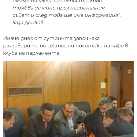
имаме някаква готовност, първо
трябва да мине през националния
съвет и след това ще има информация",
каза Денков.
Иначе днес от сутринта започнаха
разговорите по секторни политики на кафе в
клуба на парламента.