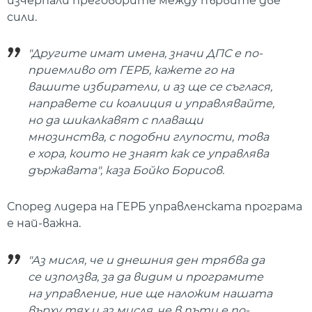
изчерпали преговорите между първите две
сили.
"Другите имат имена, значи ДПС е по-
приемливо от ГЕРБ, кажете го на
вашите избиратели, и аз ще се съглася,
направете си коалиция и управлявайте,
но да шикалкавят с плаващи
мнозинства, с подобни глупости, това
е хора, които не знаят как се управлява
държавата", каза Бойко Борисов.
Според лидера на ГЕРБ управленската програма
е най-важна.
"Аз мисля, че и днешния ден трябва да
се използва, за да видим и програмите
на управление, ние ще наложим нашата
върху тях и аз мисля, че в пъти е по-