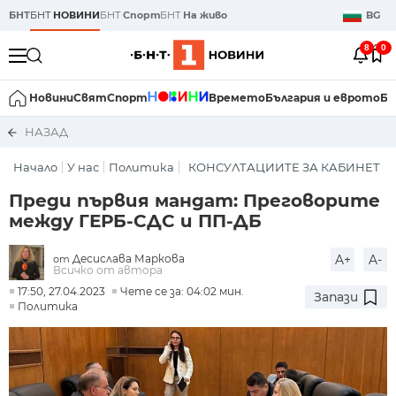
БНТ
БНТ
НОВИНИ
БНТ
Спорт
БНТ
На живо
BG
8
0
Новини
Свят
Спорт
Времето
България и еврото
Би
НАЗАД
Начало
У нас
Политика
КОНСУЛТАЦИИТЕ ЗА КАБИНЕТ
Преди първия мандат: Преговорите
между ГЕРБ-СДС и ПП-ДБ
Десислава Маркова
A+
A-
от
Всичко от автора
17:50, 27.04.2023
Чете се за: 04:02 мин.
Запази
Политика