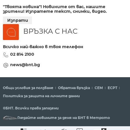
"Твоята новина"! Новините от вас, нашите
зрители! Изпратете текст, снимки, видео.
Изпрати
ВРЪЗКА С НАС
Всичко най-важно в твоя телефон
02 814 2100
news@bnt.bg
Общи условия за ползване
Обратна връзка
СЕМ
ECPT
Политика за защита на личните данни
©БНТ. Всички права запазени
Гледайте новините за деня на БНТ в Метрото