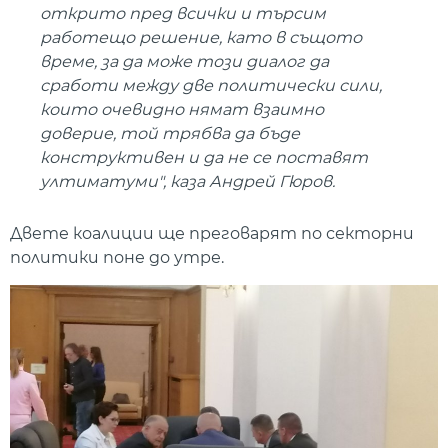
открито пред всички и търсим
работещо решение, като в същото
време, за да може този диалог да
сработи между две политически сили,
които очевидно нямат взаимно
доверие, той трябва да бъде
конструктивен и да не се поставят
ултиматуми", каза Андрей Гюров.
Двете коалиции ще преговарят по секторни
политики поне до утре.