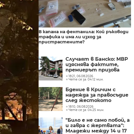
В капана на фентанила: Кой ръководи
трафика и има ли изход за
пристрастените?
Случаят в Банско: МВР
изяснява фактите,
премиерът призова
чужденците да
18:21, 06.08.2026
Чете се за: 04:12 мин.
спазват законите
Бдение в Кричим с
надежда за правосъдие
след жестокото
убийство на млад мъж
18:10, 06.08.2026
Чете се за: 04:25 мин.
в Пловдив от
тийнейджъри
"Било е не само побой, а
и гавра с жертвата":
Младежи между 14 и 17