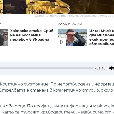
Субтитрите са автоматично генерирани и може да 
23
22:53, 13.12.2023
Хакерска атака: Срив
Илън Мъск 
на най-големия
два милион
телеком в Украйна
електричес
автомобила
-01:10
M
 в критично състояние. По непотвърдена информа
 Стрелбата е станала в козметично студио, около 
на две деца. По неофициална информация мъжът, 
ца, като се търсят кръводарители, независимо от