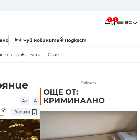
0
0
BG
ено
Чуй новините
Подкаст
ост и правосъдие
Още
ояние
Реклама
ОЩЕ ОТ:
КРИМИНАЛНО
A+
A-
Запази