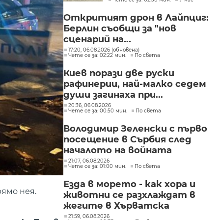
"Слатина", "Подуяне" и
"Изгрев"
Откритият дрон в Лайпциг:
Берлин съобщи за "нов
сценарий на...
17:20, 06.08.2026 (обновена)
Чете се за: 02:22 мин.
По света
Киев порази две руски
рафинерии, най-малко седем
души загинаха при...
20:36, 06.08.2026
Чете се за: 00:50 мин.
По света
Володимир Зеленски с първо
посещение в Сърбия след
началото на войната
21:07, 06.08.2026
Чете се за: 01:00 мин.
По света
Езда в морето - как хора и
ямо нея.
животни се разхлаждат в
жегите в Хърватска
21:59, 06.08.2026