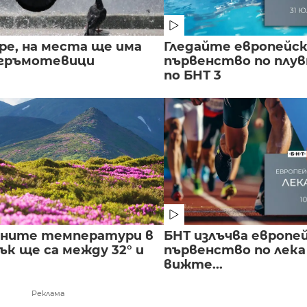
ре, на места ще има
Гледайте европейс
 гръмотевици
първенство по плу
по БНТ 3
лните температури в
БНТ излъчва европе
к ще са между 32° и
първенство по лека
вижте...
Реклама