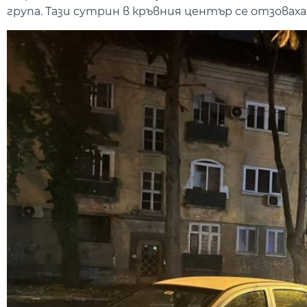
група. Тази сутрин в кръвния център се отзоваха