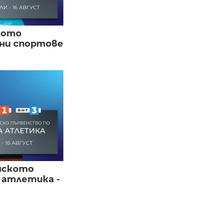
кото
вни спортове
йското
 атлетика -