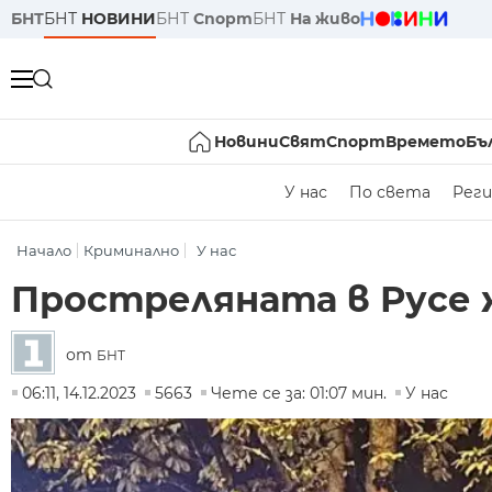
БНТ
БНТ
НОВИНИ
БНТ
Спорт
БНТ
На живо
Новини
Свят
Спорт
Времето
Бъ
У нас
По света
Реги
Начало
Криминално
У нас
Простреляната в Русе 
от
БНТ
06:11, 14.12.2023
5663
Чете се за: 01:07 мин.
У нас