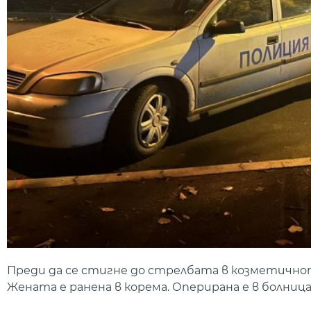
Преди да се стигне до стрелбата в козметичнот
Жената е ранена в корема. Оперирана е в болница 