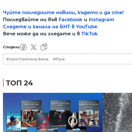
Чуйте последните новини, където и да сте!
Последвайте ни във
Facebook
и
Instagram
Следете и канала на БНТ в YouTube
Вече може да ни гледате и в
TikTok
Сподели
#простреляна жена
#Русе
ТОП 24