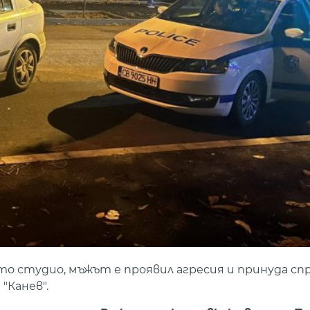
о студио, мъжът е проявил агресия и принуда спр
"Канев".