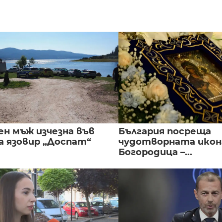
ен мъж изчезна във
България посреща
а язовир „Доспат“
чудотворната икон
Богородица –...