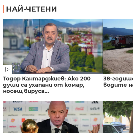
НАЙ-ЧЕТЕНИ
Тодор Кантарджиев: Ако 200
38-годиш
души са ухапани от комар,
водите н
носещ вируса...