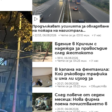
Продължават усилията за овладяване
на пожара на магистрала...
22:53, 06.08.2026
Чете се за: 03:10 мин.
У нас
Бдение в Кричим с
надежда за правосъдие
след жестокото
убийство на млад мъж
18:10, 06.08.2026
Чете се за: 04:25 мин.
У нас
в Пловдив от
тийнейджъри
В капана на фентанила:
Кой ръководи трафика
и има ли изход за
пристрастените?
20:21, 06.08.2026
Чете се за: 05:22 мин.
Общество
След повече от седем
месеца: Нова фирма
поема почистването в
столичните райони
20:31, 06.08.2026
Чете се за: 02:30 мин.
У нас