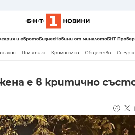
лгария и еврото
Бизнес
Новини от миналото
БНТ Провер
онални
Политика
Криминално
Общество
Сигурн
жена е в критично съст