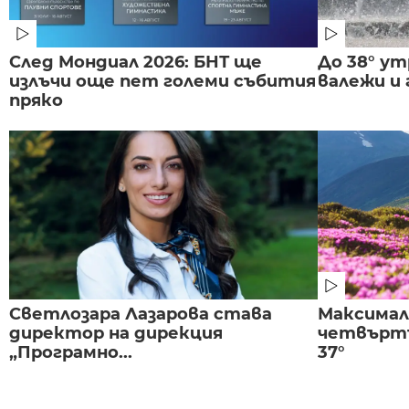
След Мондиал 2026: БНТ ще
До 38° ут
излъчи още пет големи събития
валежи и
пряко
Светлозара Лазарова става
Максима
директор на дирекция
четвъртъ
„Програмно...
37°