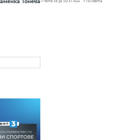
аменка Тонева
Чете се за: 00:37 мин.
По света