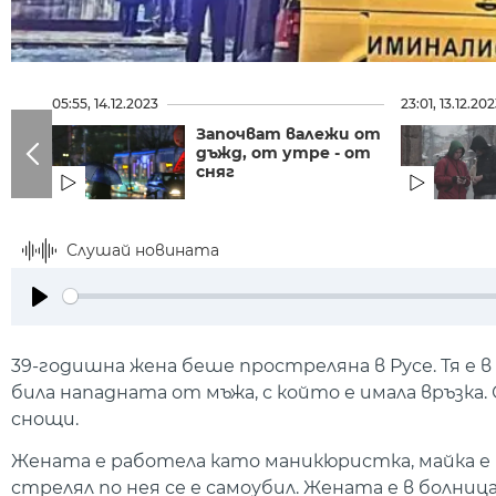
05:55, 14.12.2023
23:01, 13.12.20
Започват валежи от
дъжд, от утре - от
сняг
Слушай новината
Play
39-годишна жена беше простреляна в Русе. Тя е
била нападната от мъжа, с който е имала връзка.
снощи.
Жената е работела като маникюристка, майка е 
стрелял по нея се е самоубил. Жената е в болни