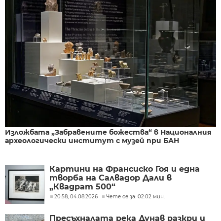
Изложбата „Забравените божества“ в Националния
археологически институт с музей при БАН
Картини на Франсиско Гоя и една
творба на Салвадор Дали в
„Квадрат 500“
20:58, 04.08.2026
Чете се за: 02:02 мин.
Пресъхналата река Дунав разкри и