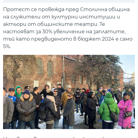
Play
Mute
Setti
Протест се провежда пред Столична община
на служители от културни институции и
актьори от общинските театри. Те
настояват за 30% увеличение на заплатите,
тъй като предвиденото в бюджет 2024 е само
5%.