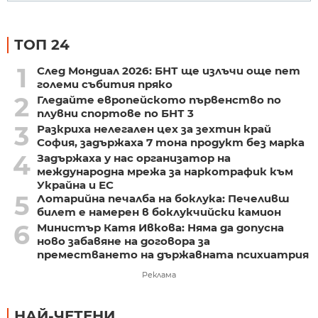
ТОП 24
1
След Мондиал 2026: БНТ ще излъчи още пет
големи събития пряко
2
Гледайте европейското първенство по
плувни спортове по БНТ 3
3
Разкриха нелегален цех за зехтин край
София, задържаха 7 тона продукт без марка
4
Задържаха у нас организатор на
международна мрежа за наркотрафик към
Украйна и ЕС
5
Лотарийна печалба на боклука: Печеливш
билет е намерен в боклукчийски камион
6
Министър Катя Ивкова: Няма да допусна
ново забавяне на договора за
преместването на държавната психиатрия
Реклама
НАЙ-ЧЕТЕНИ