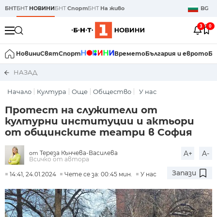
БНТ
БНТ
НОВИНИ
БНТ
Спорт
БНТ
На живо
BG
3
0
Новини
Свят
Спорт
Времето
България и еврото
Би
НАЗАД
Начало
Култура
Още
Общество
У нас
Протест на служители от
културни институции и актьори
от общинските театри в София
Тереза Кънчева-Василева
A+
A-
от
Всичко от автора
Запази
14:41, 24.01.2024
Чете се за: 00:45 мин.
У нас