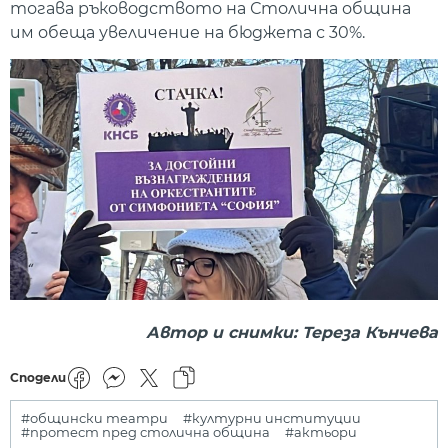
тогава ръководството на Столична община
им обеща увеличение на бюджета с 30%.
Автор и снимки: Тереза Кънчева
Сподели
#общински театри
#културни институции
#протест пред столична община
#актьори