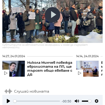
Субтитрите са автоматично генерирани и може да съдържат
неточности.
14:27, 24.01.2024
14:14, 24.01.2024
Никола Минчев повежда
В
евролистата на ПП, ще
м
търсят общо явяване с
п
ДБ
п
Слушай новината
-00:50