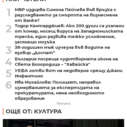
1
МВР издирва Симона Пейчева във връзка с
разследването за смъртта на бизнесмена
от Банкя?
2
Тодор Кантарджиев: Ако 200 души са ухапани
от комар, носещ вируса на Западнонилската
треска, един развива тежко усложнение,
засягащо мозъка
3
38-годишен мъж изчезна във водите на
язовир „Доспат“
4
България посреща чудотворната икона на
Света Богородица – "Хавайска"
5
УЕФА готви вот на недоверие срещу Джани
Инфантино
6
Ива Михайлова: Полицаят, направил
измерванията за експертизата на
прокуратурата, няма необходимото
образование
Реклама
ОЩЕ ОТ: КУЛТУРА