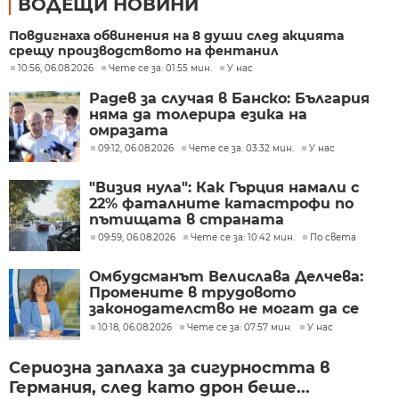
ВОДЕЩИ НОВИНИ
Повдигнаха обвинения на 8 души след акцията
срещу производството на фентанил
10:56, 06.08.2026
Чете се за: 01:55 мин.
У нас
Радев за случая в Банско: България
няма да толерира езика на
омразата
09:12, 06.08.2026
Чете се за: 03:32 мин.
У нас
"Визия нула": Как Гърция намали с
22% фаталните катастрофи по
пътищата в страната
09:59, 06.08.2026
Чете се за: 10:42 мин.
По света
Омбудсманът Велислава Делчева:
Промените в трудовото
законодателство не могат да се
правят през бюджета
10:18, 06.08.2026
Чете се за: 07:57 мин.
У нас
Сериозна заплаха за сигурността в
Германия, след като дрон беше...