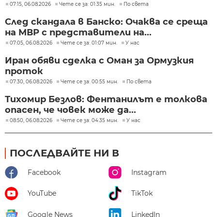
07:15, 06.08.2026
Чете се за: 01:35 мин.
По света
След скандала в Банско: Очаква се среща
на МВР с представители на...
07:05, 06.08.2026
Чете се за: 01:07 мин.
У нас
Иран обяви сделка с Оман за Ормузкия
проток
07:30, 06.08.2026
Чете се за: 00:55 мин.
По света
Тихомир Безлов: Фентанилът е толкова
опасен, че човек може да...
08:50, 06.08.2026
Чете се за: 04:35 мин.
У нас
ПОСЛЕДВАЙТЕ НИ В
Facebook
Instagram
YouTube
TikTok
Google News
LinkedIn