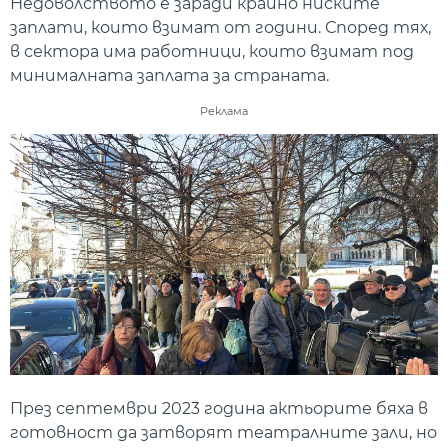
Недоволството е заради крайно ниските
заплати, които взимат от години. Според тях,
в сектора има работници, които взимат под
минималната заплата за страната.
Реклама
През септември 2023 година актьорите бяха в
готовност да затворят театралните зали, но