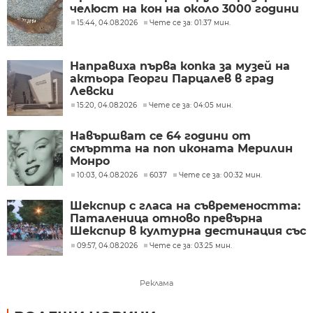
челюст на кон на около 3000 години
15:44, 04.08.2026
Чете се за: 01:37 мин.
Направиха първа копка за музей на
актьора Георги Парцалев в град
Левски
15:20, 04.08.2026
Чете се за: 04:05 мин.
Навършват се 64 години от
смъртта на поп иконата Мерилин
Монро
10:03, 04.08.2026
6037
Чете се за: 00:32 мин.
Шекспир с гласа на съвремеността:
Паталеница отново превърна
Шекспир в културна дестинация със
съвременен прочит
09:57, 04.08.2026
Чете се за: 03:25 мин.
Реклама