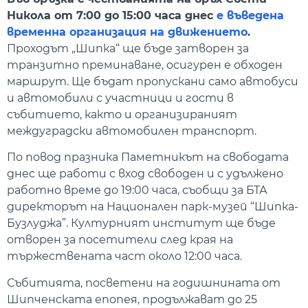
Никола от 7:00 до 15:00 часа днес
е въведена
временна организация на движението
.
Проходът „Шипка“ ще бъде затворен за
транзитно преминаване, осигурен е обходен
маршрут. Ще бъдат пропускани само автобуси
и автомобили с участници и гости в
събитието, както и организираният
междуградски автомобилен транспорт.
По повод празника Паметникът на свободата
днес ще работи с вход свободен и с удължено
работно време до 19:00 часа, съобщи за БТА
директорът на Национален парк-музей “Шипка-
Бузлуджа”. Културният институт ще бъде
отворен за посетители след края на
тържествената част около 12:00 часа.
Събитията, посветени на годишнината от
Шипченската епопея, продължават до 25