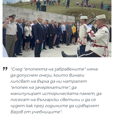
"След "епопеята на забравените" няма
да допуснем онези, които винаги
липсват на върха да ни натрапят
"епопея на зачеркнатите", да
манипулират историческата памет, да
посягат на български светини и да се
чудят как през годините да изхвърлят
Вазов от учебниците".