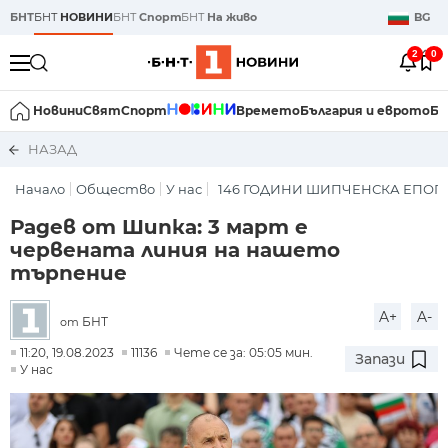
БНТ
БНТ
НОВИНИ
БНТ
Спорт
БНТ
На живо
BG
2
0
Новини
Свят
Спорт
Времето
България и еврото
Би
НАЗАД
Начало
Общество
У нас
146 ГОДИНИ ШИПЧЕНСКА ЕПОП
Радев от Шипка: 3 март е
червената линия на нашето
търпение
A+
A-
БНТ
от
11:20, 19.08.2023
11136
Чете се за: 05:05 мин.
Запази
У нас