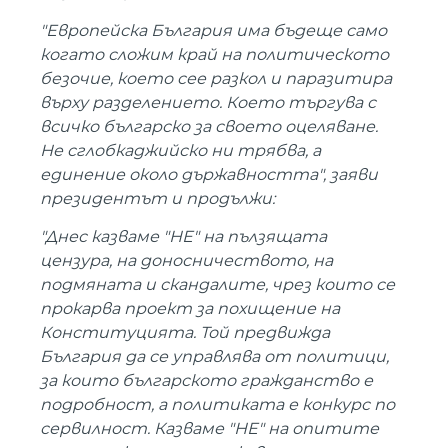
"Европейска България има бъдеще само
когато сложим край на политическото
безочие, което сее разкол и паразитира
върху разделението. Което търгува с
всичко българско за своето оцеляване.
Не сглобкаджийско ни трябва, а
единение около държавността", заяви
президентът и продължи:
"Днес казваме "НЕ" на пълзящата
цензура, на доносничеството, на
подмяната и скандалите, чрез които се
прокарва проект за похищение на
Конституцията. Той предвижда
България да се управлява от политици,
за които българското гражданство е
подробност, а политиката е конкурс по
сервилност. Казваме "НЕ" на опитите