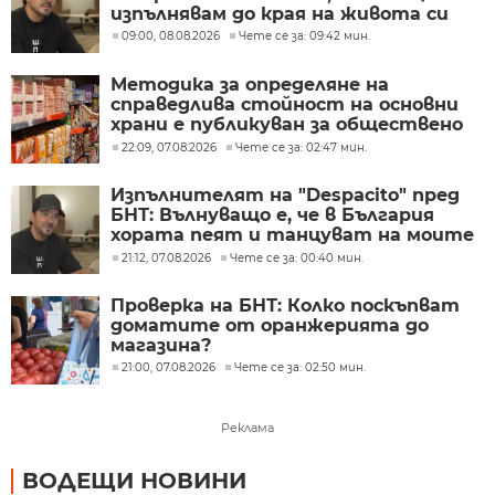
изпълнявам до края на живота си
09:00, 08.08.2026
Чете се за: 09:42 мин.
Методика за определяне на
справедлива стойност на основни
храни е публикуван за обществено
обсъждане
22:09, 07.08.2026
Чете се за: 02:47 мин.
Изпълнителят на "Despacito" пред
БНТ: Вълнуващо е, че в България
хората пеят и танцуват на моите
песни
21:12, 07.08.2026
Чете се за: 00:40 мин.
Проверка на БНТ: Колко поскъпват
доматите от оранжерията до
магазина?
21:00, 07.08.2026
Чете се за: 02:50 мин.
Реклама
ВОДЕЩИ НОВИНИ