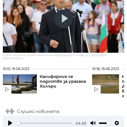
Субтитрите са автоматично генерирани и може да съдържат
неточности.
10:51, 19.08.2023
10:18, 19.08.2023
Калифорния се
Н
подготвя за урагана
п
Хилъри
Д
Б
го
Слушай новината
-04:48