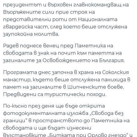
президентът и върховен главнокомандващ на
Въоръжените сили прие строя на
представителни роти от Националната
гвардейска част, след което беше отслужена
заупокойна молитва.
Радев поднесе венец пред Паметника на
свободата в знак на почит към паметта на
загиналите за Освобождението на България.
Програмата днес започна в храма на Соколския
манастир, където беше отслужена панихида в
памет на загиналите в Шипченските боеве.
Предвидени са туристически походи.
По-късно през деня ще бъде открита
фотодокументалната изложба „Свобода без
граници“ в пространството до Паметника на
свободата и ще бъдат изнесени
възстановките „Битката при Орлово гнездо“ и