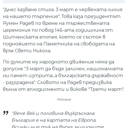
Play
Mute
Setti
"Днес казваме стига. 3 март е червената линия
на нашето търпение". Това каза президентът
Румен Радев по време на тържествената
церемония по повод 146-ата годишнина от
Шипченската епопея, която се състоя в
подножието на Паметника на свободата на
връх Свети Никола.
По думите му народното движение няма да
допусне "3 март да бъде заличен, националната
ни памет изтрита, а българската държавност
- разградена". Словото на Радев предизвика
вълна от аплодисменти и викове "Трети март".
Реклама
"Вече век и половина възкръснала
България е на картата на Европа.
Всички ние тук на върха, милионите