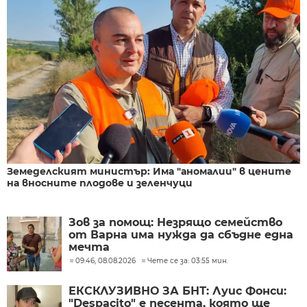
Земеделският министър: Има "аномалии" в цените
на вносните плодове и зеленчуци
Зов за помощ: Незрящо семейство
от Варна има нужда да сбъдне една
мечта
09:46, 08.08.2026
Чете се за: 03:55 мин.
ЕКСКЛУЗИВНО ЗА БНТ: Луис Фонси:
"Despacito" е песента, която ще