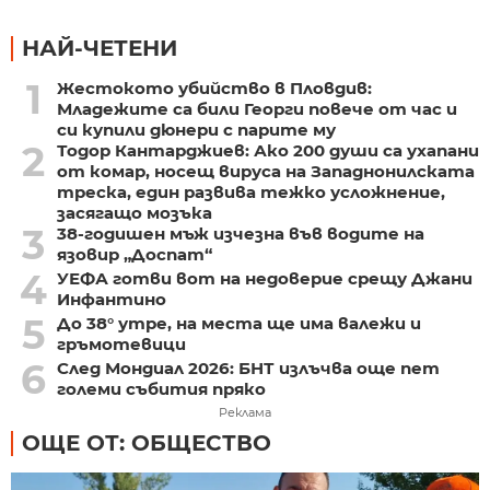
НАЙ-ЧЕТЕНИ
1
Жестокото убийство в Пловдив:
Младежите са били Георги повече от час и
си купили дюнери с парите му
2
Тодор Кантарджиев: Ако 200 души са ухапани
от комар, носещ вируса на Западнонилската
треска, един развива тежко усложнение,
засягащо мозъка
3
38-годишен мъж изчезна във водите на
язовир „Доспат“
4
УЕФА готви вот на недоверие срещу Джани
Инфантино
5
До 38° утре, на места ще има валежи и
гръмотевици
6
След Мондиал 2026: БНТ излъчва още пет
големи събития пряко
Реклама
ОЩЕ ОТ: ОБЩЕСТВО