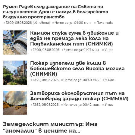
Румен Радев след заседание на Съвета по
сигурността: Дрон е нахлул в българското
въздушно пространство
12:09, 08.08.2026 (обновена)
Чете се за: 04:00 мин.
Политика
Камион спука гума в движение и
едва не премаза лека кола на
Подбалканския път (СНИМКИ)
12:00, 08.08.2026
Чете се за: 01:07 мин.
У нас
Пожар изпепели две къщи в
бобошевското село Висока могила
(СНИМКИ)
13:29, 08.08.2026
Чете се за: 00:40 мин.
У нас
Затвориха околовръстния път на
Асеновград заради пожар (СНИМКИ)
12:32, 08.08.2026
Чете се за: 00:42 мин.
У нас
Земеделският министър: Има
"аномалии" в цените на...