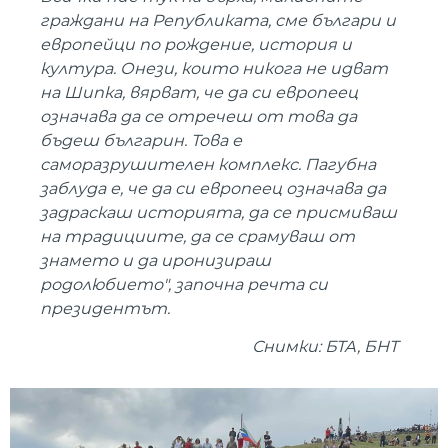
граждани на Републиката, сме българи и
европейци по рождение, история и
култура. Онези, които никога не идват
на Шипка, вярват, че да си европеец
означава да се отречеш от това да
бъдеш българин. Това е
саморазрушителен комплекс. Пагубна
заблуда е, че да си европеец означава да
задраскаш историята, да се присмиваш
на традициите, да се срамуваш от
знамето и да иронизираш
родолюбието", започна речта си
президентът.
Снимки: БТА, БНТ