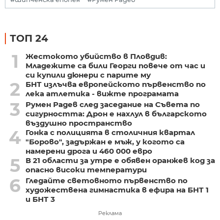
ТОП 24
1
Жестокото убийство в Пловдив:
Младежите са били Георги повече от час и
си купили дюнери с парите му
2
БНТ излъчва европейското първенство по
лека атлетика - вижте програмата
3
Румен Радев след заседание на Съвета по
сигурността: Дрон е нахлул в българското
въздушно пространство
4
Гонка с полицията в столичния квартал
"Борово", задържан е мъж, у когото са
намерени дрога и 460 000 евро
5
В 21 области за утре е обявен оранжев код за
опасно високи температури
6
Гледайте световното първенство по
художествена гимнастика в ефира на БНТ 1
и БНТ 3
Реклама