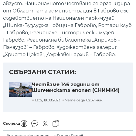
август. Националното честване се организира
от Областната администрация в Габрово със
съдействието на Национален парк-музей
„Шипка-Бузлуджа“, община Габрово, Ротари клуб
– Габрово, Регионален исторически музей –
Габрово, Регионална библиотека „Априлов –
Палаузов“ – Габрово, Художествена галерия
„Христо Цокев“, Държавен архив – Габрово.
СВЪРЗАНИ СТАТИИ:
Честваме 146 години от
Шипченската епопея (СНИМКИ)
13:32, 19.08.2023
Чете се за: 02:57 мин.
Сподели
#шипченска епопея
#Румен Радев