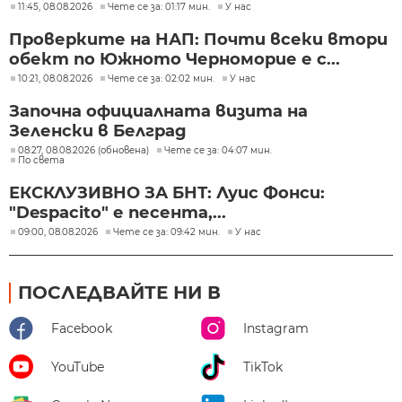
11:45, 08.08.2026
Чете се за: 01:17 мин.
У нас
Проверките на НАП: Почти всеки втори
обект по Южното Черноморие е с...
10:21, 08.08.2026
Чете се за: 02:02 мин.
У нас
Започна официалната визита на
Зеленски в Белград
08:27, 08.08.2026 (обновена)
Чете се за: 04:07 мин.
По света
ЕКСКЛУЗИВНО ЗА БНТ: Луис Фонси:
"Despacito" е песента,...
09:00, 08.08.2026
Чете се за: 09:42 мин.
У нас
ПОСЛЕДВАЙТЕ НИ В
Facebook
Instagram
YouTube
TikTok