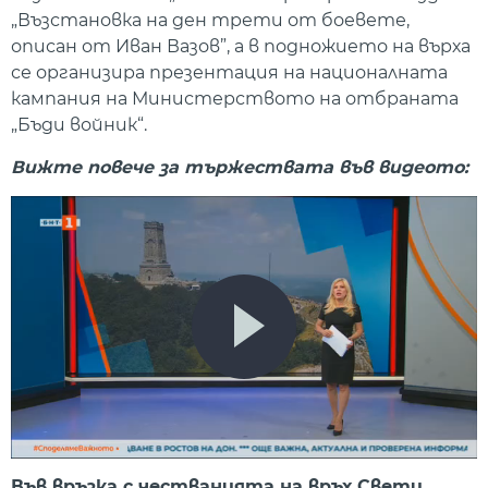
„Възстановка на ден трети от боевете,
описан от Иван Вазов”, а в подножието на върха
се организира презентация на националната
кампания на Министерството на отбраната
„Бъди войник“.
Вижте повече за тържествата във видеото:
Във връзка с честванията на връх Свети