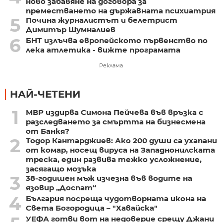
ново забавяне на договора за
преместването на държавната психиатрия
5
Почина журналистът и белетрист
Димитър Шумналиев
6
БНТ излъчва европейското първенство по
лека атлетика - вижте програмата
Реклама
НАЙ-ЧЕТЕНИ
1
МВР издирва Симона Пейчева във връзка с
разследването за смъртта на бизнесмена
от Банкя?
2
Тодор Кантарджиев: Ако 200 души са ухапани
от комар, носещ вируса на Западнонилската
треска, един развива тежко усложнение,
засягащо мозъка
3
38-годишен мъж изчезна във водите на
язовир „Доспат“
4
България посреща чудотворната икона на
Света Богородица – "Хавайска"
УЕФА готви вот на недоверие срещу Джани