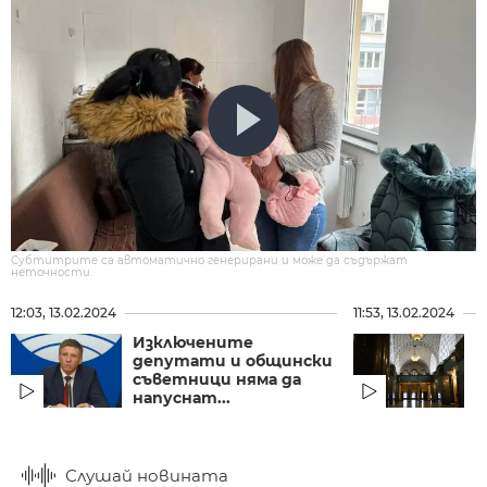
Субтитрите са автоматично генерирани и може да съдържат
неточности.
12:03, 13.02.2024
11:53, 13.02.2024
Изключените
П
депутати и общински
к
съветници няма да
п
напуснат...
п
Слушай новината