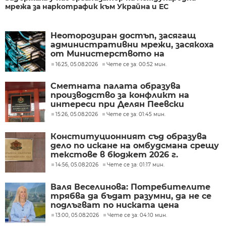
мрежа за наркотрафик към Украйна и ЕС
Неоторозиран достъп, засягащ
административни мрежи, засякоха
от Министерството на
иновациите
16:25, 05.08.2026
Чете се за: 00:52 мин.
Сметната палата образува
производство за конфликт на
интереси при Делян Пеевски
15:26, 05.08.2026
Чете се за: 01:45 мин.
Конституционният съд образува
дело по искане на омбудсмана срещу
текстове в бюджет 2026 г.
14:56, 05.08.2026
Чете се за: 01:17 мин.
Валя Веселинова: Потребителите
трябва да бъдат разумни, да не се
подлъгват по ниската цена
13:00, 05.08.2026
Чете се за: 04:10 мин.