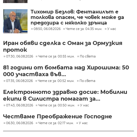
Тихомир Безлов: Фентанилът е
толкова опасен, че човек може да
предозира с няколко зрънца
08:50, 06.08.2026
Чете се за: 04:35 мин.
У нас
Иран обяви сделка с Оман за Ормузкия
проток
07:30, 06.08.2026
Чете се за: 00:55 мин.
По света
81 години от бомбата над Хирошима: 50
000 участваха във...
07:35, 06.08.2026
Чете се за: 00:52 мин.
По света
Електронното здравно досие: Мобилни
екипи в Силистра помагат за...
07:43, 06.08.2026
Чете се за: 00:50 мин.
У нас
Честваме Преображение Господне
06:30, 06.08.2026
Чете се за: 02:17 мин.
У нас