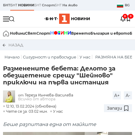
БНТ
БНТ
НОВИНИ
БНТ
Спорт
БНТ
На живо
BG
0
0
Новини
Свят
Спорт
Времето
България и еврото
Би
НАЗАД
Начало
Сигурност и правосъдие
У нас
РАЗМЯНА НА БЕБЕ
Разменените бебета: Делото за
обезщетение срещу "Шейново"
приключи на първа инстанция
Тереза Кънчева-Василева
A+
A-
от
Всичко от автора
12:10, 13.02.2024 (обновена)
Запази
Чете се за: 03:02 мин.
У нас
Беше разпитана една от майките