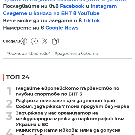
Последвайте ни във
Facebook
и
Instagram
Следете и канала на БНТ в YouTube
Вече може да ни гледате и в
TikTok
Намерете ни в
Google News
Сподели
#болница "Шейново"
#разменени бебета
ТОП 24
1
Гледайте европейското първенство по
плувни спортове по БНТ 3
2
Разкриха нелегален цех за зехтин край
София, задържаха 7 тона продукт без марка
3
Задържаха у нас организатор на
международна мрежа за наркотрафик към
Украйна и ЕС
4
Министър Катя Ивкова: Няма да допусна