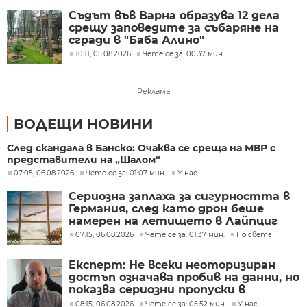
Съдът във Варна образува 12 дела
срещу заповедите за събаряне на
сгради в "Баба Алино"
10:11, 05.08.2026
Чете се за: 00:37 мин.
Реклама
ВОДЕЩИ НОВИНИ
След скандала в Банско: Очаква се среща на МВР с
представители на „Шалом“
07:05, 06.08.2026
Чете се за: 01:07 мин.
У нас
Сериозна заплаха за сигурността в
Германия, след като дрон беше
намерен на летището в Лайпциг
07:15, 06.08.2026
Чете се за: 01:37 мин.
По света
Експерт: Не всеки неоторизиран
достъп означава пробив на данни, но
показва сериозни пропуски в
киберсигурността
08:15, 06.08.2026
Чете се за: 05:52 мин.
У нас