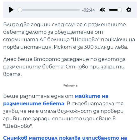
-02:44
Play
Mute
Setti
Близо две години след случая с разменените
бебета делото за обезщетение от
столичната АГ болница "Шейново" приключи на
първа инстанция. Искът е за 300 хиляди лева.
Днес беше второто заседание по делото за
разменените бебета. Отново при закрити
врата.
Реклама
Беше разпитана една от
майките на
разменените бебета
. В съдебната зала тя
заяви, че не е имала възможност да провери
гривните заради спешното изписване в
"Шейново".
Снимков материал показва изписването на