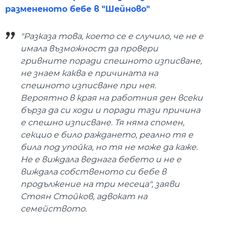
размененото бебе в "Шейново"
"Разказа това, което се е случило, че не е
имала възможност да провери
гривните поради спешното изписване,
не знаем каква е причината на
спешното изписване при нея.
Вероятно в края на работния ден всеки
бърза да си ходи и поради тази причина
е спешно изписване. Тя няма спомен,
секцио е било раждането, реално тя е
била под упойка, но тя не може да каже.
Не е виждала веднага бебето и не е
виждала собственото си бебе в
продължение на три месеца", заяви
Стоян Стойков, адвокат на
семейството.