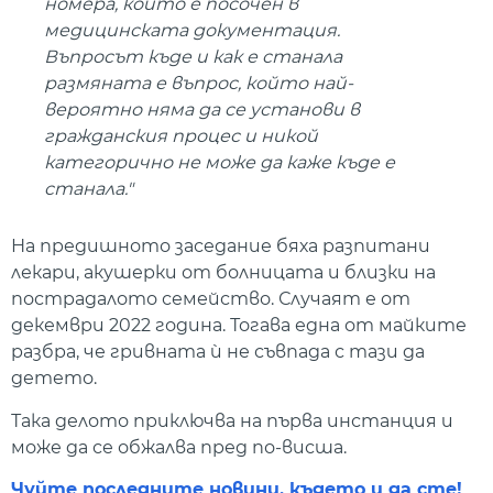
номера, който е посочен в
медицинската документация.
Въпросът къде и как е станала
размяната е въпрос, който най-
вероятно няма да се установи в
гражданския процес и никой
категорично не може да каже къде е
станала."
На предишното заседание бяха разпитани
лекари, акушерки от болницата и близки на
пострадалото семейство. Случаят е от
декември 2022 година. Тогава една от майките
разбра, че гривната ѝ не съвпада с тази да
детето.
Така делото приключва на първа инстанция и
може да се обжалва пред по-висша.
Чуйте последните новини, където и да сте!