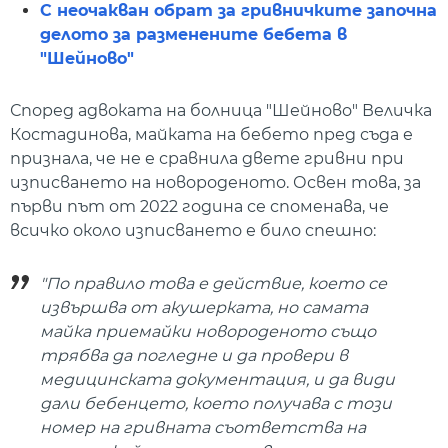
С неочакван обрат за гривничките започна
делото за разменените бебета в
"Шейново"
Според адвоката на болница "Шейново" Величка
Костадинова, майката на бебето пред съда е
признала, че не е сравнила двете гривни при
изписването на новороденото. Освен това, за
първи път от 2022 година се споменава, че
всичко около изписването е било спешно:
"По правило това е действие, което се
извършва от акушерката, но самата
майка приемайки новороденото също
трябва да погледне и да провери в
медицинската документация, и да види
дали бебенцето, което получава с този
номер на гривната съответства на