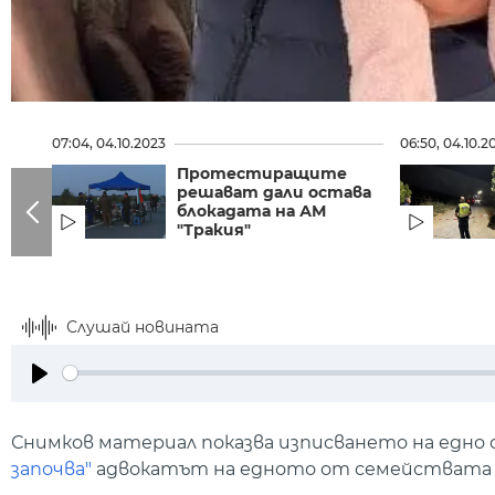
07:04, 04.10.2023
06:50, 04.10.2
Протестиращите
решават дали остава
блокадата на АМ
"Тракия"
Слушай новината
Play
Снимков материал показва изписването на едно 
започва"
адвокатът на едното от семействата 