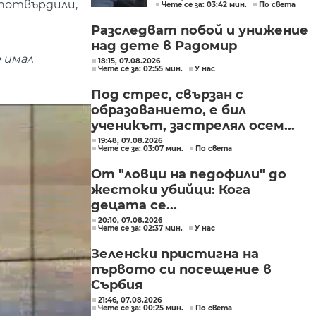
 потвърдили,
Чете се за: 03:42 мин.
По света
в България
Разследват побой и унижение
над дете в Радомир
 имал
18:15, 07.08.2026
Чете се за: 02:55 мин.
У нас
Под стрес, свързан с
образованието, е бил
ученикът, застрелял осем...
19:48, 07.08.2026
Чете се за: 03:07 мин.
По света
От "ловци на педофили" до
жестоки убийци: Кога
децата се...
20:10, 07.08.2026
Чете се за: 02:37 мин.
У нас
Зеленски пристигна на
първото си посещение в
Сърбия
21:46, 07.08.2026
Чете се за: 00:25 мин.
По света