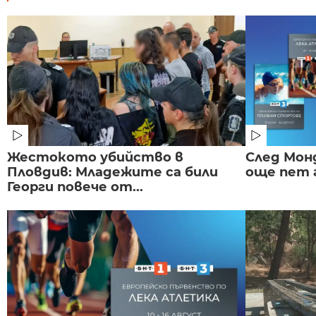
Жестокото убийство в
След Монд
Пловдив: Младежите са били
още пет 
Георги повече от...