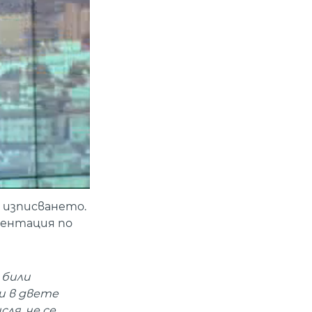
д изписването.
ментация по
 били
 и в двете
ля, че се