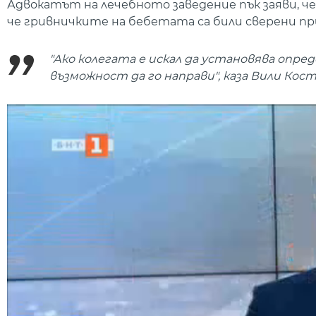
Адвокатът на лечебното заведение пък заяви, ч
че гривничките на бебетата са били сверени пр
"Ако колегата е искал да установява опр
възможност да го направи", каза Вили Кос