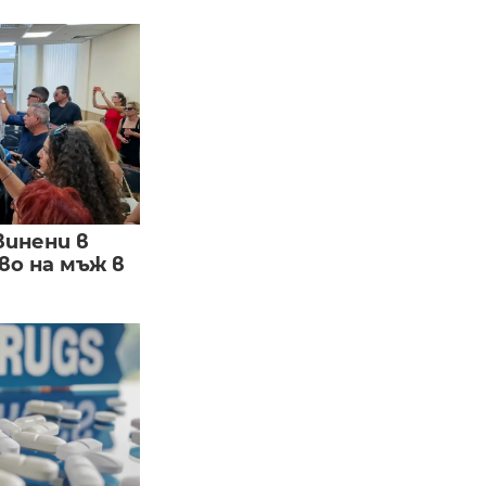
винени в
о на мъж в