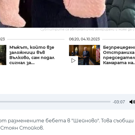
Субтитрите са автоматично генерирани и може да 
023
06:20, 04.10.2023
Мъжът, който взе
Безпрецеден
заложници във
Отстраниха
Вълково, сам подал
председател
сигнал за...
Камарата на..
-03:07
M
от разменените бебета в "Шейново". Това съобщи
Стоян Стойков.