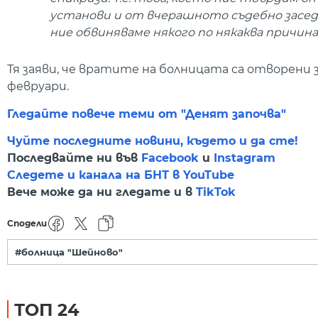
установи и от вчерашното съдебно заседан
ние обвиняваме някого по някаква причин
Тя заяви, че вратите на болницата са отворени 
февруари.
Гледайте повече теми от "Денят започва"
Чуйте последните новини, където и да сте!
Последвайте ни във
Facebook
и
Instagram
Следете и канала на БНТ в YouTube
Вече може да ни гледате и в
TikTok
Сподели
#болница "Шейново"
ТОП 24