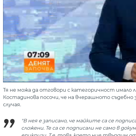
Тя не можа да отговори с категоричност имало л
Костадинова посочи, че на вчерашното съдебно 
случая.
"В нея е записано, че майките са се подпи
сложени. Те са се подписали не само в до
епикризи. Т.е. това, което ние твърдим от