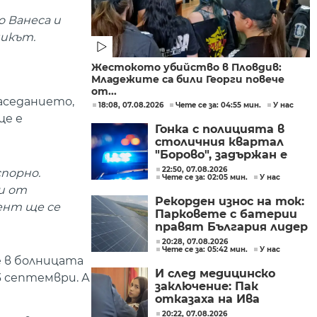
о Ванеса и
никът.
Жестокото убийство в Пловдив:
Младежите са били Георги повече
от...
заседанието,
18:08, 07.08.2026
Чете се за: 04:55 мин.
У нас
ще е
Гонка с полицията в
столичния квартал
"Борово", задържан е
мъж, у когото са
22:50, 07.08.2026
спорно.
Чете се за: 02:05 мин.
У нас
намерени 460 000 евро
ни от
Рекорден износ на ток:
мент ще се
Парковете с батерии
правят България лидер
на пазара
20:28, 07.08.2026
Чете се за: 05:42 мин.
У нас
е в болницата
И след медицинско
3 септември. А
заключение: Пак
отказаха на Ива
Михайлова да се лекува
20:22, 07.08.2026