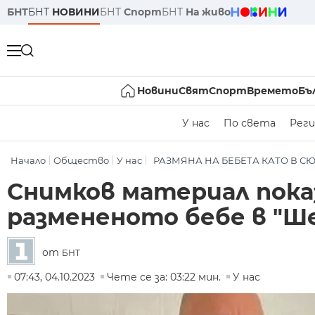
БНТ
БНТ
НОВИНИ
БНТ
Спорт
БНТ
На живо
Новини
Свят
Спорт
Времето
Бъ
У нас
По света
Реги
Начало
Общество
У нас
РАЗМЯНА НА БЕБЕТА КАТО В С
Снимков материал пока
размененото бебе в "Ш
от
БНТ
07:43, 04.10.2023
Чете се за: 03:22 мин.
У нас