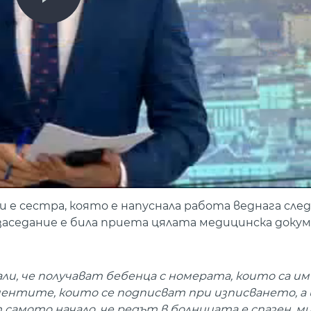
и е сестра, която е напуснала работа веднага сле
заседание е била приета цялата медицинска доку
сали, че получават бебенца с номерата, които са им
кументите, които се подписват при изписването, а
 самото начало, че редът в болницата е спазен, мис