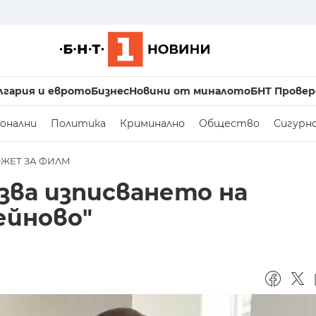
лгария и еврото
Бизнес
Новини от миналото
БНТ Провер
онални
Политика
Криминално
Общество
Сигурн
ЮЖЕТ ЗА ФИЛМ
зва изписването на
ейново"