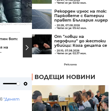
20:47, 07.08.2026
Чете се за: 02:52 мин.
Рекорден износ на ток:
Парковете с батерии
правят България лидер
на пазара
съдържат неточности.
20:28, 07.08.2026
Чете се за: 05:42 мин.
06:12, 04.10.2023
20:37,
От "ловци на
тен вот:
На извънредно
педофили" до жестоки
заседание
убийци: Кога децата се
я на
парламентът ще
превръщат в
20:10, 07.08.2026
.
гласува
Чете се за: 02:37 мин.
насилници?
споразумението
между...
Реклама
ВОДЕЩИ НОВИНИ
ute
Settings
 в
"Денят