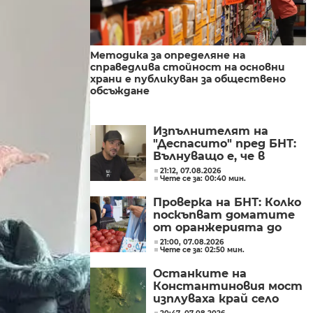
Методика за определяне на
справедлива стойност на основни
храни е публикуван за обществено
обсъждане
Изпълнителят на
"Деспасито" пред БНТ:
Вълнуващо е, че в
България хората пеят
21:12, 07.08.2026
Чете се за: 00:40 мин.
и танцуват на моите
песни
Проверка на БНТ: Колко
поскъпват доматите
от оранжерията до
магазина?
21:00, 07.08.2026
Чете се за: 02:50 мин.
Останките на
Константиновия мост
изплуваха край село
Гиген