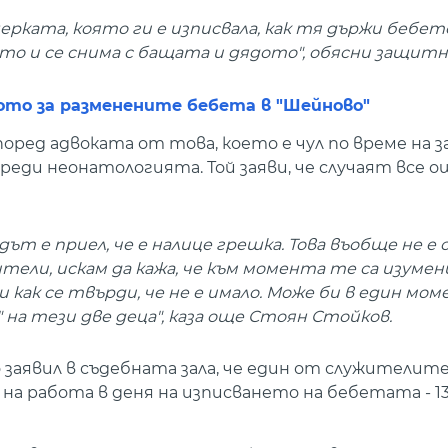
ерката, която ги е изписвала, как тя държи бебет
ето и се снима с бащата и дядото", обясни защит
лото за разменените бебета в "Шейново"
оред адвоката от това, което е чул по време на 
реди неонатологията. Той заяви, че случаят все о
дът е приел, че е налице грешка. Това въобще не е 
тели, искам да кажа, че към момента те са изуме
как се твърди, че не е имало. Може би в един мо
 на тези две деца", каза още Стоян Стойков.
заявил в съдебната зала, че един от служителит
 на работа в деня на изписването на бебетата - 1