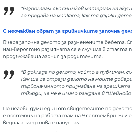
"Разполагам със снимков материал на акуш
го предава на майката, как тя държи дет
С неочакван обрат за гривничките започна де
Вчера започна делото за разменените бебета. Сп
най-вероятно размяната се е случила в стаята п
продължаваща агония за родителите.
"В доклада по делото, който е публичен, съ
Как ще се отрази делото на моите довери
първоначалното признаване на грешката и 
твърди, че не е имало раждане в "Шейново"
По негови думи един от свидетелите по делото 
е постъпил на работа там на 9 септември. Бил е
веднага след това е напуснал.