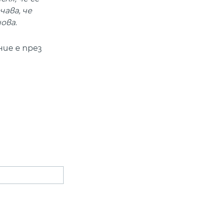
ава, че
ова.
ние е през