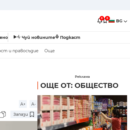
0
0
BG
ено
Чуй новините
Подкаст
ост и правосъдие
Още
Реклама
ОЩЕ ОТ: ОБЩЕСТВО
A+
A-
Запази