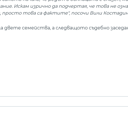
ие. Искам изрично да подчертая, че това не означ
а, просто това са фактите", посочи Вили Костадин
за двете семейства, а следващото съдебно заседа