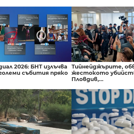
иал 2026: БНТ излъчва
Тийнейджърите, об
големи събития пряко
жестокото убийств
Пловдив,...