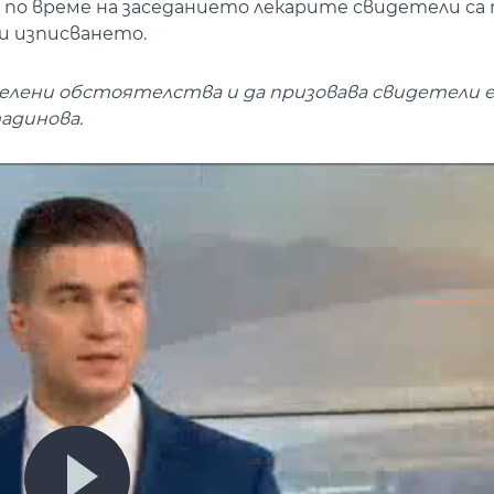
е по време на заседанието лекарите свидетели са
и изписването.
еделени обстоятелства и да призовава свидетели е
тадинова.