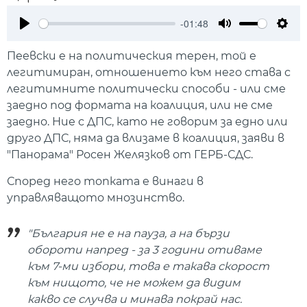
-01:48
Play
Mute
Setti
Пеевски е на политическия терен, той е
легитимиран, отношението към него става с
легитимните политически способи - или сме
заедно под формата на коалиция, или не сме
заедно. Ние с ДПС, като не говорим за едно или
друго ДПС, няма да влизаме в коалиция, заяви в
"Панорама" Росен Желязков от ГЕРБ-СДС.
Според него топката е винаги в
управляващото мнозинство.
"България не е на пауза, а на бързи
обороти напред - за 3 години отиваме
към 7-ми избори, това е такава скорост
към нищото, че не можем да видим
какво се случва и минава покрай нас.