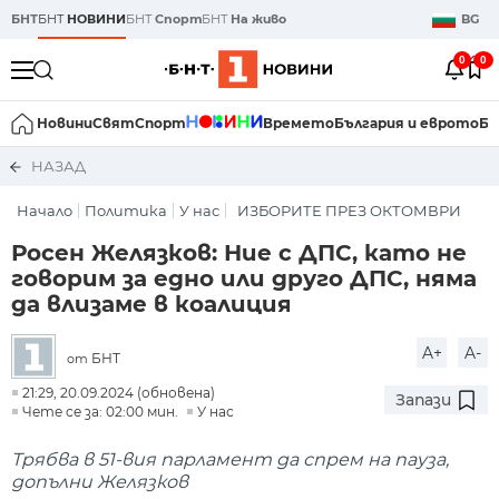
БНТ
БНТ
НОВИНИ
БНТ
Спорт
БНТ
На живо
BG
0
0
Новини
Свят
Спорт
Времето
България и еврото
Би
НАЗАД
Начало
Политика
У нас
ИЗБОРИТЕ ПРЕЗ ОКТОМВРИ
Росен Желязков: Ние с ДПС, като не
говорим за едно или друго ДПС, няма
да влизаме в коалиция
A+
A-
БНТ
от
21:29, 20.09.2024 (обновена)
Запази
Чете се за: 02:00 мин.
У нас
Трябва в 51-вия парламент да спрем на пауза,
допълни Желязков