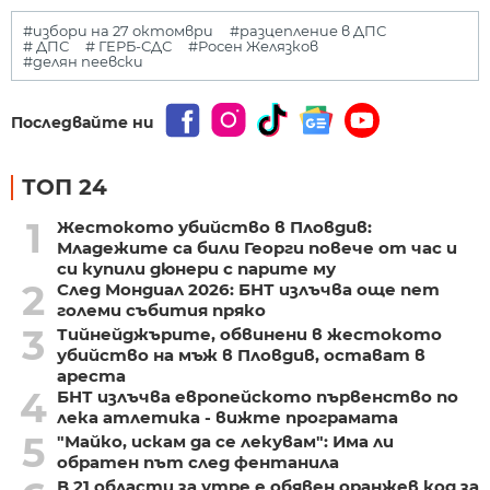
#избори на 27 октомври
#разцепление в ДПС
# ДПС
# ГЕРБ-СДС
#Росен Желязков
#делян пеевски
Последвайте ни
ТОП 24
1
Жестокото убийство в Пловдив:
Младежите са били Георги повече от час и
си купили дюнери с парите му
2
След Мондиал 2026: БНТ излъчва още пет
големи събития пряко
3
Тийнейджърите, обвинени в жестокото
убийство на мъж в Пловдив, остават в
ареста
4
БНТ излъчва европейското първенство по
лека атлетика - вижте програмата
5
"Майко, искам да се лекувам": Има ли
обратен път след фентанила
В 21 области за утре е обявен оранжев код за