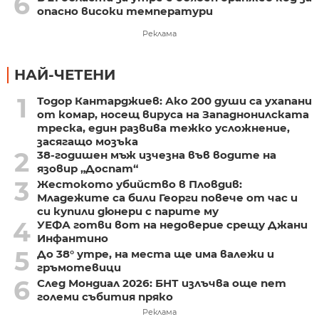
6
опасно високи температури
Реклама
НАЙ-ЧЕТЕНИ
1
Тодор Кантарджиев: Ако 200 души са ухапани
от комар, носещ вируса на Западнонилската
треска, един развива тежко усложнение,
засягащо мозъка
2
38-годишен мъж изчезна във водите на
язовир „Доспат“
3
Жестокото убийство в Пловдив:
Младежите са били Георги повече от час и
си купили дюнери с парите му
4
УЕФА готви вот на недоверие срещу Джани
Инфантино
5
До 38° утре, на места ще има валежи и
гръмотевици
6
След Мондиал 2026: БНТ излъчва още пет
големи събития пряко
Реклама