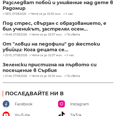
Разследват побой и унижение над дете в
Радомир
18:15, 07.08.2026
Чете се за: 02:55 мин.
У нас
Под стрес, свързан с образованието, е
бил ученикът, застрелял осем...
19:48, 07.08.2026
Чете се за: 03:07 мин.
По света
От "ловци на педофили" до жестоки
убийци: Кога децата се...
20:10, 07.08.2026
Чете се за: 02:37 мин.
У нас
Зеленски пристигна на първото си
посещение в Сърбия
21:46, 07.08.2026
Чете се за: 00:25 мин.
По света
ПОСЛЕДВАЙТЕ НИ В
Facebook
Instagram
YouTube
TikTok