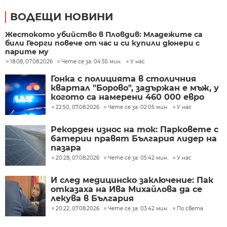
ВОДЕЩИ НОВИНИ
Жестокото убийство в Пловдив: Младежите са
били Георги повече от час и си купили дюнери с
парите му
18:08, 07.08.2026
Чете се за: 04:55 мин.
У нас
Гонка с полицията в столичния
квартал "Борово", задържан е мъж, у
когото са намерени 460 000 евро
22:50, 07.08.2026
Чете се за: 02:05 мин.
У нас
Рекорден износ на ток: Парковете с
батерии правят България лидер на
пазара
20:28, 07.08.2026
Чете се за: 05:42 мин.
У нас
И след медицинско заключение: Пак
отказаха на Ива Михайлова да се
лекува в България
20:22, 07.08.2026
Чете се за: 03:42 мин.
По света