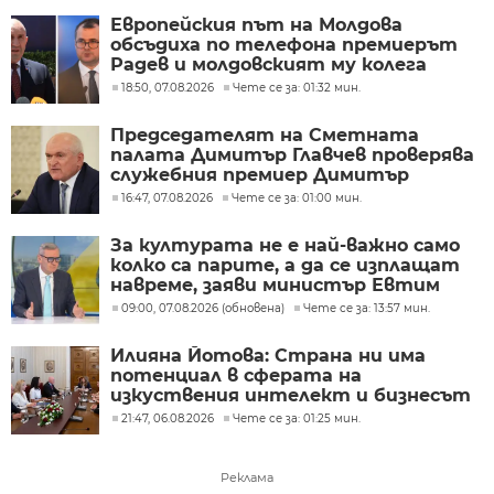
Европейския път на Молдова
обсъдиха по телефона премиерът
Радев и молдовският му колега
Тофан
18:50, 07.08.2026
Чете се за: 01:32 мин.
Председателят на Сметната
палата Димитър Главчев проверява
служебния премиер Димитър
Главчев?
16:47, 07.08.2026
Чете се за: 01:00 мин.
За културата не е най-важно само
колко са парите, а да се изплащат
навреме, заяви министър Евтим
Милошев
09:00, 07.08.2026 (обновена)
Чете се за: 13:57 мин.
Илияна Йотова: Страна ни има
потенциал в сферата на
изкуствения интелект и бизнесът
забелязва тези перспективи
21:47, 06.08.2026
Чете се за: 01:25 мин.
Реклама