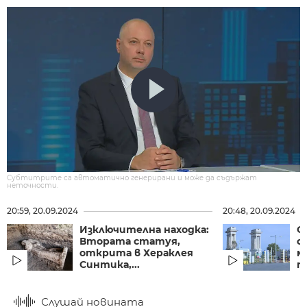
Субтитрите са автоматично генерирани и може да съдържат
неточности.
20:59, 20.09.2024
20:48, 20.09.2024
Изключителна находка:
С
Втората статуя,
о
открита в Хераклея
м
Синтика,...
п
Слушай новината