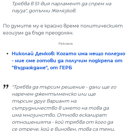
Трябва в 51-вия парламент да спрем на
пауза", допълни Желязков.
По думите му е крайно време политическият
егоизъм да бъде преодолян.
Реклама
Николай Денков: Когато има нещо полезно
- ние сме готови да получим подкрепа от
"Възраждане", от ГЕРБ
"Трябва да търсим решение - дали ще го
наречем джентълменско или ще
търсим друг вариант на
сътрудничество в името на това да
има мнозинство. Отново ескалират
отношенията - кой трябва от кого да
се отрече, кой е виновен, това са теми,