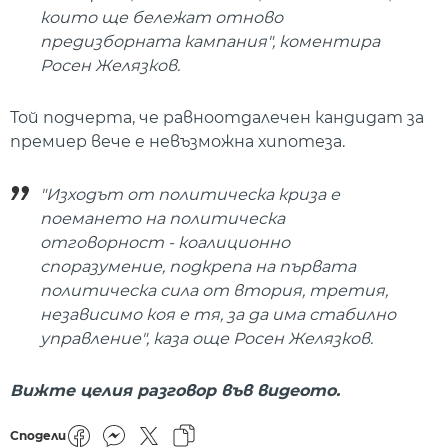
които ще бележат отново
предизборната кампания", коментира
Росен Желязков.
Той подчерта, че равноотдалечен кандидат за
премиер вече е невъзможна хипотеза.
"Изходът от политическа криза е
поемането на политическа
отговорност - коалиционно
споразумение, подкрепа на първата
политическа сила от втория, третия,
независимо коя е тя, за да има стабилно
управление", каза още Росен Желязков.
Вижте целия разговор във видеото.
Сподели