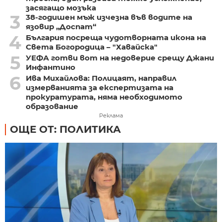
засягащо мозъка
3
38-годишен мъж изчезна във водите на
язовир „Доспат“
4
България посреща чудотворната икона на
Света Богородица – "Хавайска"
5
УЕФА готви вот на недоверие срещу Джани
Инфантино
6
Ива Михайлова: Полицаят, направил
измерванията за експертизата на
прокуратурата, няма необходимото
образование
Реклама
ОЩЕ ОТ: ПОЛИТИКА