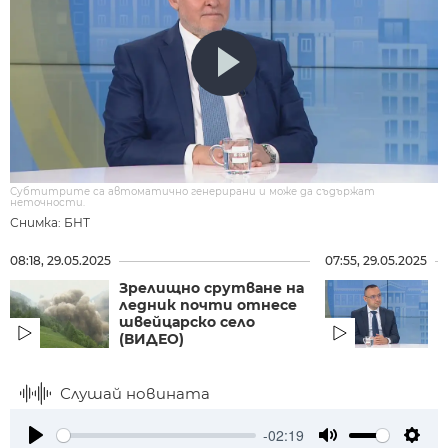
Субтитрите са автоматично генерирани и може да съдържат
неточности.
Снимка: БНТ
08:18, 29.05.2025
07:55, 29.05.2025
Зрелищно срутване на
Г
ледник почти отнесе
Д
швейцарско село
с
(ВИДЕО)
Слушай новината
-02:19