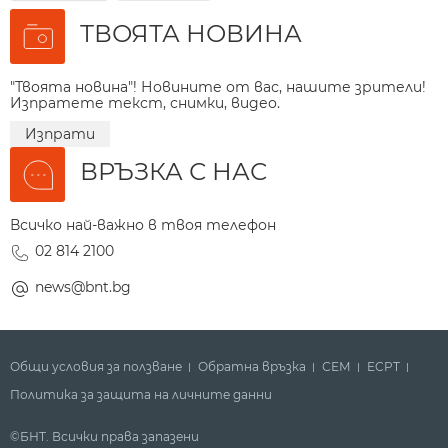
ТВОЯТА НОВИНА
"Твоята новина"! Новините от вас, нашите зрители!
Изпратете текст, снимки, видео.
Изпрати
ВРЪЗКА С НАС
Всичко най-важно в твоя телефон
02 814 2100
news@bnt.bg
Общи условия за ползване
Обратна връзка
СЕМ
ECPT
Политика за защита на личните данни
©БНТ. Всички права запазени