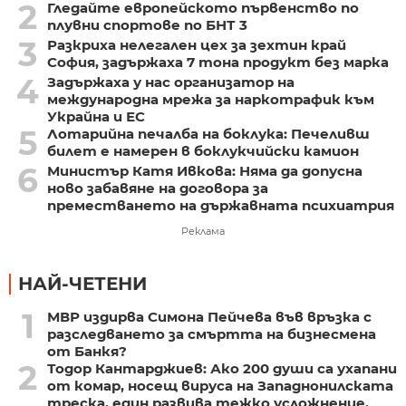
2
Гледайте европейското първенство по
плувни спортове по БНТ 3
3
Разкриха нелегален цех за зехтин край
София, задържаха 7 тона продукт без марка
4
Задържаха у нас организатор на
международна мрежа за наркотрафик към
Украйна и ЕС
5
Лотарийна печалба на боклука: Печеливш
билет е намерен в боклукчийски камион
6
Министър Катя Ивкова: Няма да допусна
ново забавяне на договора за
преместването на държавната психиатрия
Реклама
НАЙ-ЧЕТЕНИ
1
МВР издирва Симона Пейчева във връзка с
разследването за смъртта на бизнесмена
от Банкя?
2
Тодор Кантарджиев: Ако 200 души са ухапани
от комар, носещ вируса на Западнонилската
треска, един развива тежко усложнение,