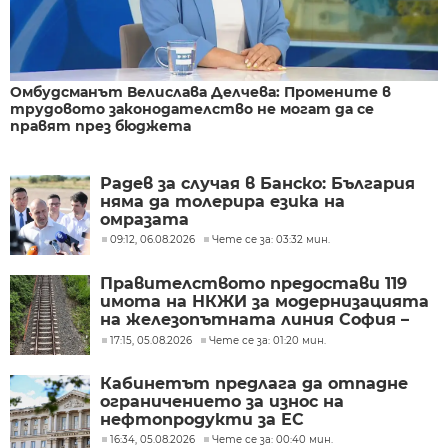
Омбудсманът Велислава Делчева: Промените в
трудовото законодателство не могат да се
правят през бюджета
Радев за случая в Банско: България
няма да толерира езика на
омразата
09:12, 06.08.2026
Чете се за: 03:32 мин.
Правителството предостави 119
имота на НКЖИ за модернизацията
на железопътната линия София –
Пловдив
17:15, 05.08.2026
Чете се за: 01:20 мин.
Кабинетът предлага да отпадне
ограничението за износ на
нефтопродукти за ЕС
16:34, 05.08.2026
Чете се за: 00:40 мин.