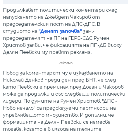
Play
Mute
Setti
Продължават политически коментари след
напускането на Джевдет Чакъров от
председателския пост на ДПС-ДПС. В
студиото на
"Денят започва"
зам.-
председателят на ПГ на ГЕРБ-СДС Румен
Христов заяви, че фиксацията на ПП-ДБ върху
Делян Пеевски му правят реклама.
Реклама
Повод за коментарът му е изказването на
Николай Денков преди ден пред БНТ, че след
като Пеевски е преминал през Доган и Чакъров
може да продължи и със следващи политически
лидери. По думите на Румен Христов, "ДПС -
Ново начало" са предсказуеми партньори на
управляващото мнозинство. И допълни, че
формацията на Делян Пеевски се намесва
тогава, когато е в изгода на техните