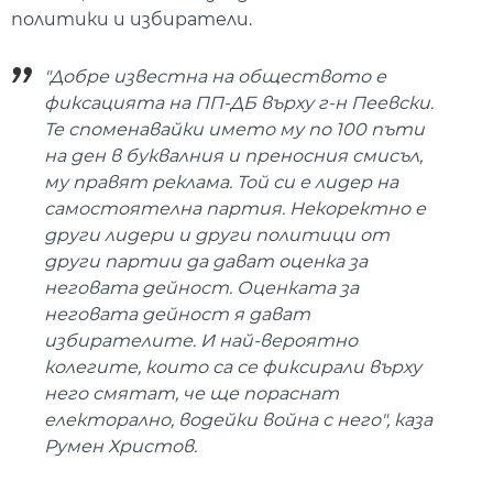
политики и избиратели.
"Добре известна на обществото е
фиксацията на ПП-ДБ върху г-н Пеевски.
Те споменавайки името му по 100 пъти
на ден в буквалния и преносния смисъл,
му правят реклама. Той си е лидер на
самостоятелна партия. Некоректно е
други лидери и други политици от
други партии да дават оценка за
неговата дейност. Оценката за
неговата дейност я дават
избирателите. И най-вероятно
колегите, които са се фиксирали върху
него смятат, че ще пораснат
електорално, водейки война с него", каза
Румен Христов.