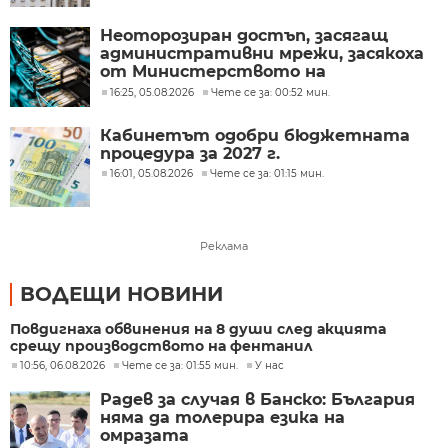
Неоторозиран достъп, засягащ
административни мрежи, засякоха
от Министерството на
иновациите
16:25, 05.08.2026
Чете се за: 00:52 мин.
Кабинетът одобри бюджетната
процедура за 2027 г.
16:01, 05.08.2026
Чете се за: 01:15 мин.
Реклама
ВОДЕЩИ НОВИНИ
Повдигнаха обвинения на 8 души след акцията
срещу производството на фентанил
10:56, 06.08.2026
Чете се за: 01:55 мин.
У нас
Радев за случая в Банско: България
няма да толерира езика на
омразата