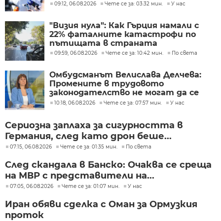
09:12, 06.08.2026
Чете се за: 03:32 мин.
У нас
"Визия нула": Как Гърция намали с
22% фаталните катастрофи по
пътищата в страната
09:59, 06.08.2026
Чете се за: 10:42 мин.
По света
Омбудсманът Велислава Делчева:
Промените в трудовото
законодателство не могат да се
правят през бюджета
10:18, 06.08.2026
Чете се за: 07:57 мин.
У нас
Сериозна заплаха за сигурността в
Германия, след като дрон беше...
07:15, 06.08.2026
Чете се за: 01:35 мин.
По света
След скандала в Банско: Очаква се среща
на МВР с представители на...
07:05, 06.08.2026
Чете се за: 01:07 мин.
У нас
Иран обяви сделка с Оман за Ормузкия
проток