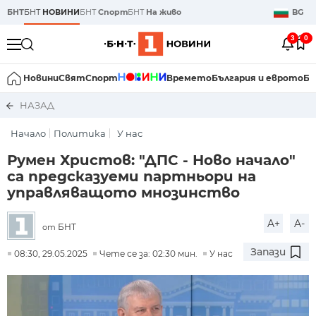
БНТ
БНТ
НОВИНИ
БНТ
Спорт
БНТ
На живо
BG
3
0
Новини
Свят
Спорт
Времето
България и еврото
Би
НАЗАД
Начало
Политика
У нас
Румен Христов: "ДПС - Ново начало"
са предсказуеми партньори на
управляващото мнозинство
A+
A-
БНТ
от
Запази
08:30, 29.05.2025
Чете се за: 02:30 мин.
У нас