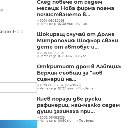
След повече от седем
месеца: Нова фирма поема
ко
почистването в...
20:31, 06.08.2026
Чете се за: 02:30 мин.
У нас
ясно. Не е
Шокиращ случай от Долна
Митрополия: Шофьор свали
дете от автобус и...
20:15, 06.08.2026
Чете се за: 03:15 мин.
У нас
Откритият дрон в Лайпциг:
Берлин съобщи за "нов
сценарий на...
17:20, 06.08.2026 (обновена)
Чете се за: 02:22 мин.
По света
Киев порази две руски
рафинерии, най-малко седем
души загинаха при...
20:36, 06.08.2026
Чете се за: 00:50 мин.
По света