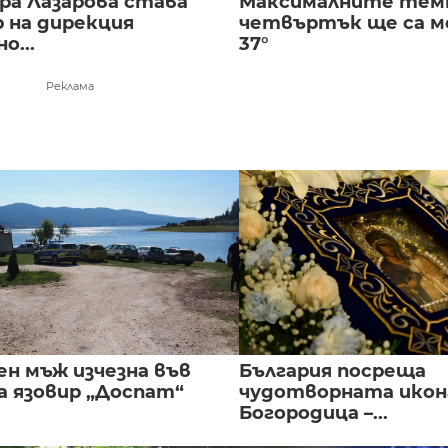
ра Лазарова става
Максималните тем
 на дирекция
четвъртък ще са ме
о...
37°
Реклама
ен мъж изчезна във
България посреща
а язовир „Доспат“
чудотворната икон
Богородица –...