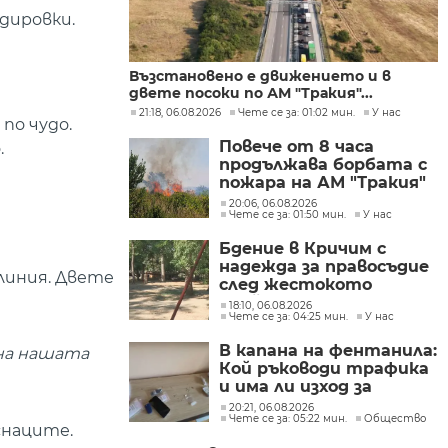
дировки.
Възстановено е движението и в
двете посоки по АМ "Тракия"...
21:18, 06.08.2026
Чете се за: 01:02 мин.
У нас
по чудо.
Повече от 8 часа
.
продължава борбата с
пожара на АМ "Тракия"
при отбивката към
20:06, 06.08.2026
Чете се за: 01:50 мин.
У нас
Велинград
Бдение в Кричим с
надежда за правосъдие
линия. Двете
след жестокото
убийство на млад мъж
18:10, 06.08.2026
Чете се за: 04:25 мин.
У нас
в Пловдив от
тийнейджъри
В капана на фентанила:
 на нашата
Кой ръководи трафика
и има ли изход за
пристрастените?
20:21, 06.08.2026
Чете се за: 05:22 мин.
Общество
снаците.