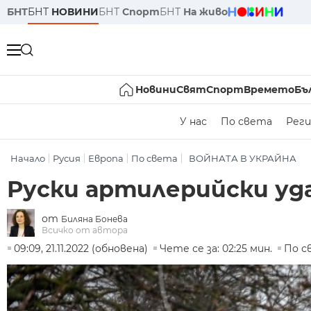
БНТ
БНТ
НОВИНИ
БНТ
Спорт
БНТ
На живо
Новини
Свят
Спорт
Времето
Бъ
У нас
По света
Реги
Начало
Русия
Европа
По света
ВОЙНАТА В УКРАЙНА
Руски артилерийски уда
от
Биляна Бонева
Всичко от автора
09:09, 21.11.2022 (обновена)
Чете се за: 02:25 мин.
По с