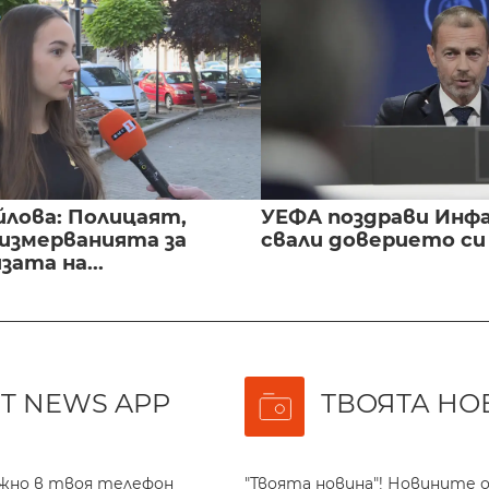
йлова: Полицаят,
УЕФА поздрави Инфа
 измерванията за
свали доверието с
ата на...
T NEWS APP
ТВОЯТА НО
ажно в твоя телефон
"Твоята новина"! Новините о