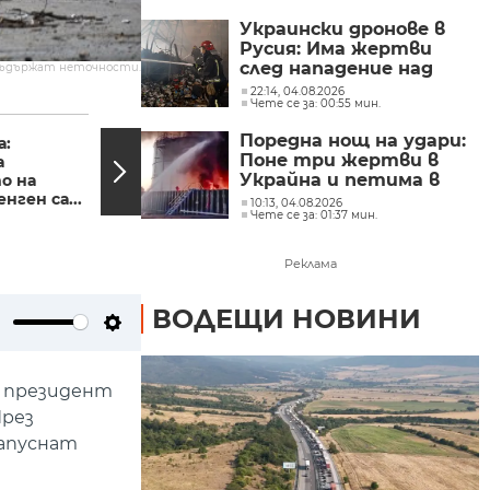
Украински дронове в
Русия: Има жертви
след нападение над
съдържат неточности.
складове
22:14, 04.08.2026
Чете се за: 00:55 мин.
08:11, 21.11.2022
07:36,
Поредна нощ на удари:
а:
Емил Нешев, ПСС:
Поне три жертви в
а
Според мен Сашко е
Украйна и петима в
о на
бил в планината през
нген са...
цялото...
Русия
10:13, 04.08.2026
Чете се за: 01:37 мин.
Реклама
ВОДЕЩИ НОВИНИ
ute
Settings
т президент
През
напуснат