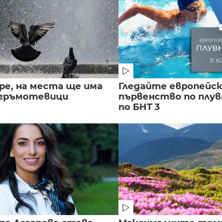
ре, на места ще има
Гледайте европейс
 гръмотевици
първенство по плу
по БНТ 3