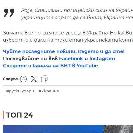
Розе, Специални полицейски сили на Украйна
украинците спрат да се бият, Украйна ня
Зимата все по-силно се усеща в Украйна. Но какви
известно и дали на този етап украинската конт
Чуйте последните новини, където и да сте!
Последвайте ни във
Facebook
и
Instagram
Следете и канала на БНТ в YouTube
Сподели
#руски удари
#Украйна
ТОП 24