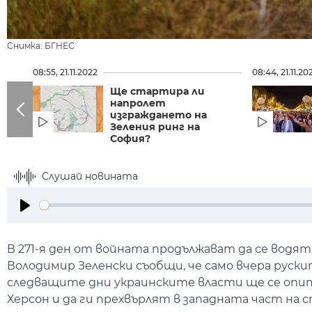
Снимка: БГНЕС
08:55, 21.11.2022
08:44, 21.11.20
Ще стартира ли
напролет
изграждането на
Зеления ринг на
София?
Слушай новината
Play
В 271-я ден от войната продължават да се водя
Володимир Зеленски съобщи, че само вчера руски
следващите дни украинските власти ще се опи
Херсон и да ги прехвърлят в западната част на 