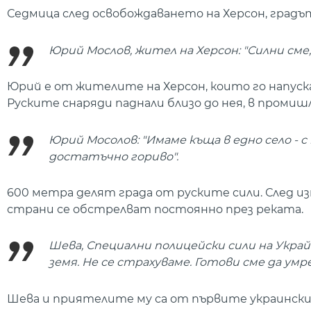
Седмица след освобождаването на Херсон, градът
Юрий Мослов, жител на Херсон: "Силни см
Юрий е от жителите на Херсон, които го напуска
Руските снаряди паднали близо до нея, в промиш
Юрий Мосолов: "Имаме къща в едно село - с
достатъчно гориво".
600 метра делят града от руските сили. След и
страни се обстрелват постоянно през реката.
Шева, Специални полицейски сили на Украй
земя. Не се страхуваме. Готови сме да умре
Шева и приятелите му са от първите украински 