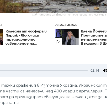
Субтитрите са автоматично генерирани и може да 
22
08:40, 21.11.2022
Коледна атмосфера в
Елена Йончев
Париж - включиха
Причините з
традицонното
неприеманет
осветление на...
България в Ше
-02:14
M
т тежки сражения в Източна Украйна. Украинския
те части са нанесели над 400 удари с артилерия. 
тат да организират евакуация на желаещите да 
страната.