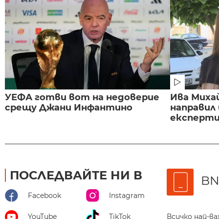
УЕФА готви вот на недоверие
Ива Миха
срещу Джани Инфантино
направил
експертиз
ПОСЛЕДВАЙТЕ НИ В
BN
Facebook
Instagram
Всичко най-в
YouTube
TikTok