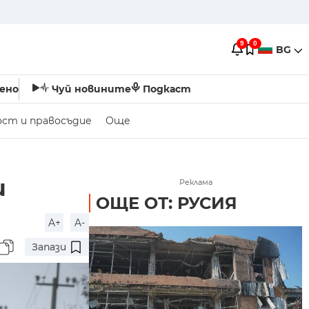
9
0
BG
ено
Чуй новините
Подкаст
ост и правосъдие
Още
и
Реклама
ОЩЕ ОТ: РУСИЯ
A+
A-
Запази