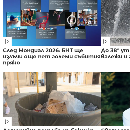
След Мондиал 2026: БНТ ще
До 38° ут
излъчи още пет големи събития
валежи и
пряко