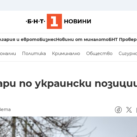
лгария и еврото
Бизнес
Новини от миналото
БНТ Провер
онални
Политика
Криминално
Общество
Сигурн
ри по украински позици
вета