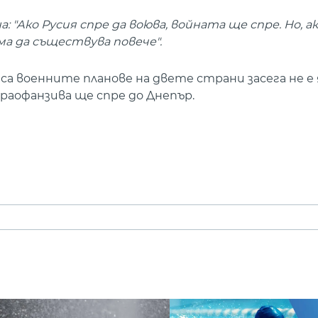
: "Ако Русия спре да воюва, войната ще спре. Но, а
ма да съществува повече".
 са военните планове на двете страни засега не е 
раофанзива ще спре до Днепър.