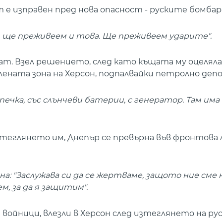
 е изправен пред нова опасност - руските бомбар
е, ще преживеем и това. Ще преживеем ударите".
т. Взел решението, след като къщата му оцеляла 
лената зона на Херсон, подпалвайки петролно депо
 печка, със слънчеви батерии, с генератор. Там има
зтеглянето им, Днепър се превърна във фронтова 
на: "Заслужава си да се жертваме, защото ние сме
м, за да я защитим".
войници, влезли в Херсон след изтеглянето на ру