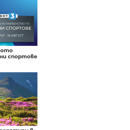
кото
вни спортове