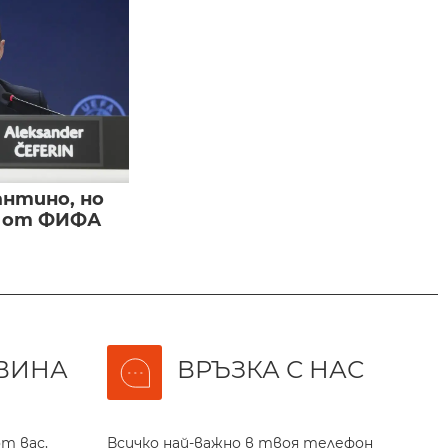
нтино, но
и от ФИФА
ВИНА
ВРЪЗКА С НАС
т вас,
Всичко най-важно в твоя телефон