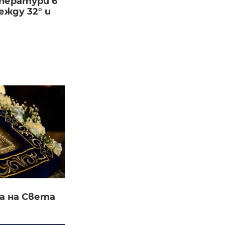
ператури в
жду 32° и
а на Света