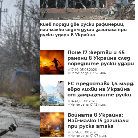
Киев порази две руски рафинерии,
най-малко седем души загинаха при
руски удари в Украйна
Поне 17 жертви и 45
ранени в Украйна след
поредните руски удари
17:49, 05.08.2026
Чете се за: 03:57 мин.
ЕС предоставя 1,4 млрд.
евро лихви на Украйна
от замразените руски
активи
14:41, 05.08.2026
Чете се за: 01:12 мин.
Войната в Украйна:
Най-малко 15 загинали
при руска атака
07:56, 05.08.2026
Чете се за: 01:07 мин.