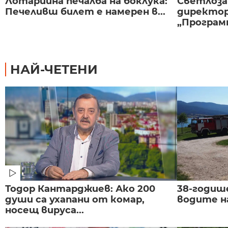
Лотарийна печалба на боклука:
Светлоза
Печеливш билет е намерен в...
директор
„Програмн
НАЙ-ЧЕТЕНИ
Тодор Кантарджиев: Ако 200
38-годиш
души са ухапани от комар,
водите н
носещ вируса...