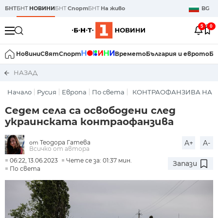
БНТ
БНТ
НОВИНИ
БНТ
Спорт
БНТ
На живо
BG
5
0
Новини
Свят
Спорт
Времето
България и еврото
Би
НАЗАД
Начало
Русия
Европа
По света
КОНТРАОФАНЗИВА НА У
Седем села са освободени след
украинската контраофанзива
Теодора Гатева
A+
A-
от
Всичко от автора
06:22, 13.06.2023
Чете се за: 01:37 мин.
Запази
По света