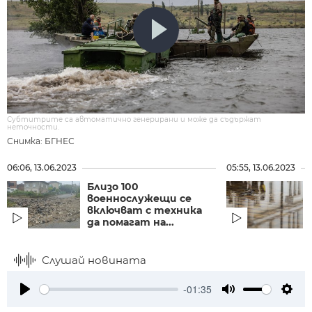
Субтитрите са автоматично генерирани и може да съдържат
неточности.
Снимка: БГНЕС
06:06, 13.06.2023
05:55, 13.06.2023
Близо 100
военнослужещи се
включват с техника
да помагат на...
Слушай новината
-01:35
Play
Mute
Setti