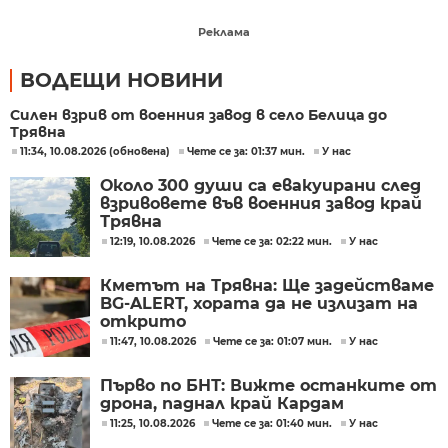
Реклама
ВОДЕЩИ НОВИНИ
Силен взрив от военния завод в село Белица до
Трявна
11:34, 10.08.2026 (обновена)
Чете се за: 01:37 мин.
У нас
Около 300 души са евакуирани след
взривовете във военния завод край
Трявна
12:19, 10.08.2026
Чете се за: 02:22 мин.
У нас
Кметът на Трявна: Ще задействаме
BG-ALERT, хората да не излизат на
открито
11:47, 10.08.2026
Чете се за: 01:07 мин.
У нас
Първо по БНТ: Вижте останките от
дрона, паднал край Кардам
11:25, 10.08.2026
Чете се за: 01:40 мин.
У нас