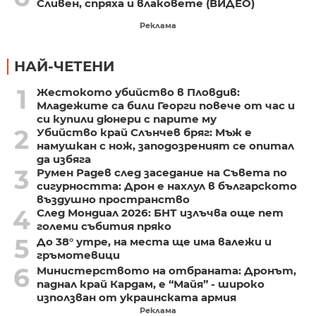
Сливен, спряха и влаковете (ВИДЕО)
Реклама
НАЙ-ЧЕТЕНИ
1
Жестокото убийство в Пловдив:
Младежите са били Георги повече от час и
си купили дюнери с парите му
2
Убийство край Слънчев бряг: Мъж е
намушкан с нож, заподозреният се опитал
да избяга
3
Румен Радев след заседание на Съвета по
сигурността: Дрон е нахлул в българското
въздушно пространство
4
След Мондиал 2026: БНТ излъчва още пет
големи събития пряко
5
До 38° утре, на места ще има валежи и
гръмотевици
6
Министерството на отбраната: Дронът,
паднал край Кардам, е “Майя” - широко
използван от украинската армия
Реклама