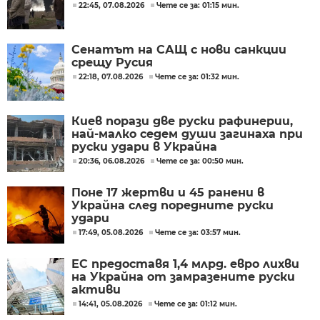
22:45, 07.08.2026
Чете се за: 01:15 мин.
Сенатът на САЩ с нови санкции
срещу Русия
22:18, 07.08.2026
Чете се за: 01:32 мин.
Киев порази две руски рафинерии,
най-малко седем души загинаха при
руски удари в Украйна
20:36, 06.08.2026
Чете се за: 00:50 мин.
Поне 17 жертви и 45 ранени в
Украйна след поредните руски
удари
17:49, 05.08.2026
Чете се за: 03:57 мин.
ЕС предоставя 1,4 млрд. евро лихви
на Украйна от замразените руски
активи
14:41, 05.08.2026
Чете се за: 01:12 мин.