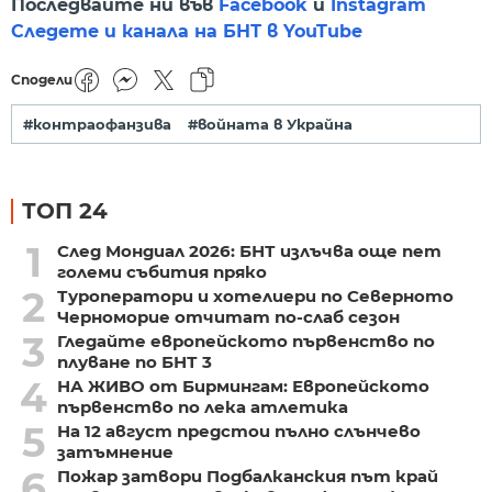
Последвайте ни във
Facebook
и
Instagram
Следете и канала на БНТ в YouTube
Сподели
#контраофанзива
#войната в Украйна
ТОП 24
1
След Мондиал 2026: БНТ излъчва още пет
големи събития пряко
2
Туроператори и хотелиери по Северното
Черноморие отчитат по-слаб сезон
3
Гледайте европейското първенство по
плуване по БНТ 3
4
НА ЖИВО от Бирмингам: Европейското
първенство по лека атлетика
5
На 12 август предстои пълно слънчево
затъмнение
6
Пожар затвори Подбалканския път край