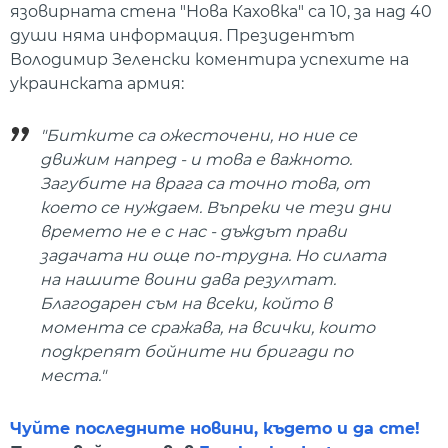
язовирната стена "Нова Каховка" са 10, за над 40
души няма информация. Президентът
Володимир Зеленски коментира успехите на
украинската армия:
"Битките са ожесточени, но ние се
движим напред - и това е важното.
Загубите на врага са точно това, от
което се нуждаем. Въпреки че тези дни
времето не е с нас - дъждът прави
задачата ни още по-трудна. Но силата
на нашите воини дава резултат.
Благодарен съм на всеки, който в
момента се сражава, на всички, които
подкрепят бойните ни бригади по
места."
Чуйте последните новини, където и да сте!