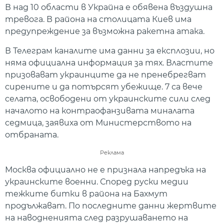
В над 10 области в Украйна е обявена въздушна
тревога. В района на столицата Киев има
предупреждение за възможна ракетна атака.
В Телеграм каналите има данни за експлозии, но
няма официална информация за тях. Властите
призовават украинците да не пренебрегват
сирените и да потърсят убежище. 7 са вече
селата, освободени от украинските сили след
началото на контраофанзивата миналата
седмица, заявиха от Министерството на
отбраната.
Реклама
Москва официално не е признала напредъка на
украинските военни. Според руски медии
тежките битки в района на Бахмут
продължават. По последните данни жертвите
на наводненията след разрушаването на