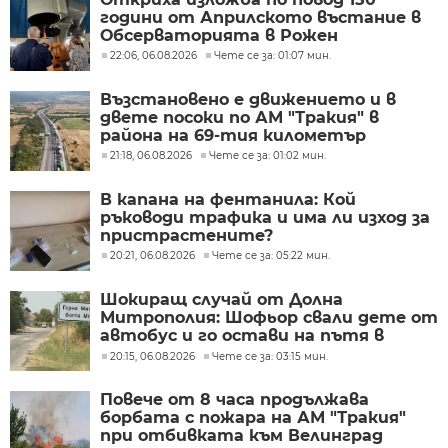
години от Априлското въстание в
Обсерваторията в Рожен
22:06, 06.08.2026
Чете се за: 01:07 мин.
Възстановено е движението и в
двете посоки по АМ "Тракия" в
района на 69-тия километър
21:18, 06.08.2026
Чете се за: 01:02 мин.
В капана на фентанила: Кой
ръководи трафика и има ли изход за
пристрастените?
20:21, 06.08.2026
Чете се за: 05:22 мин.
Шокиращ случай от Долна
Митрополия: Шофьор свали дете от
автобус и го остави на пътя в
жегата
20:15, 06.08.2026
Чете се за: 03:15 мин.
Повече от 8 часа продължава
борбата с пожара на АМ "Тракия"
при отбивката към Велинград