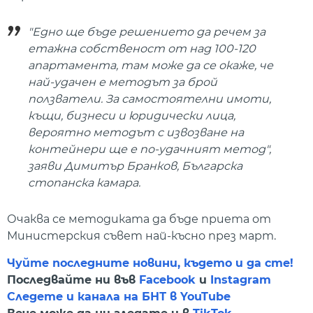
"Едно ще бъде решението да речем за
етажна собственост от над 100-120
апартамента, там може да се окаже, че
най-удачен е методът за брой
ползватели. За самостоятелни имоти,
къщи, бизнеси и юридически лица,
вероятно методът с извозване на
контейнери ще е по-удачният метод",
заяви Димитър Бранков, Българска
стопанска камара.
Очаква се методиката да бъде приета от
Министерския съвет най-късно през март.
Чуйте последните новини, където и да сте!
Последвайте ни във
Facebook
и
Instagram
Следете и канала на БНТ в YouTube