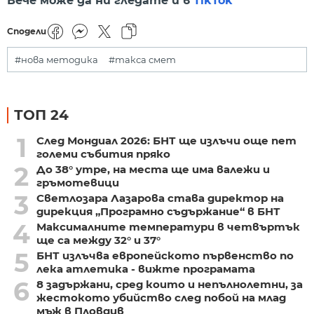
Вече може да ни гледате и в
TikTok
Сподели
#нова методика
#такса смет
ТОП 24
1
След Мондиал 2026: БНТ ще излъчи още пет
големи събития пряко
2
До 38° утре, на места ще има валежи и
гръмотевици
3
Светлозара Лазарова става директор на
дирекция „Програмно съдържание“ в БНТ
4
Максималните температури в четвъртък
ще са между 32° и 37°
5
БНТ излъчва европейското първенство по
лека атлетика - вижте програмата
6
8 задържани, сред които и непълнолетни, за
жестокото убийство след побой на млад
мъж в Пловдив