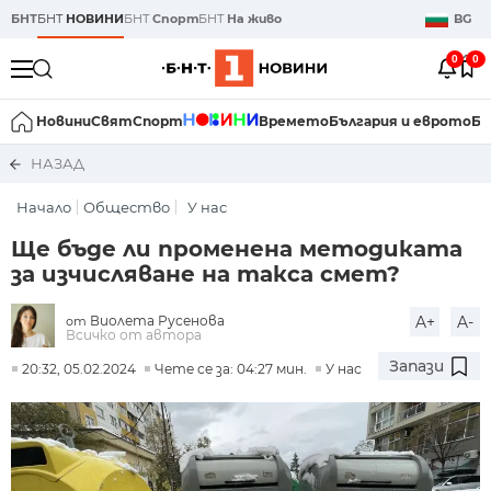
БНТ
БНТ
НОВИНИ
БНТ
Спорт
БНТ
На живо
BG
0
0
Новини
Свят
Спорт
Времето
България и еврото
Би
НАЗАД
Начало
Общество
У нас
Ще бъде ли променена методиката
за изчисляване на такса смет?
Виолета Русенова
A+
A-
от
Всичко от автора
Запази
20:32, 05.02.2024
Чете се за: 04:27 мин.
У нас