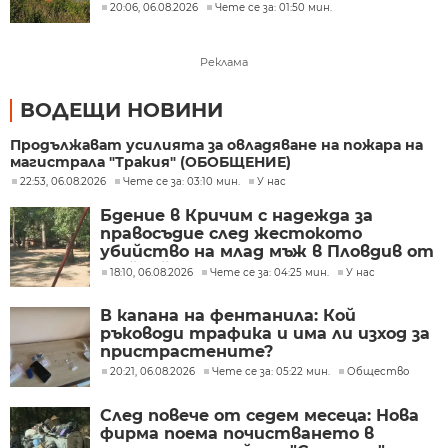
20:06, 06.08.2026
Чете се за: 01:50 мин.
Реклама
ВОДЕЩИ НОВИНИ
Продължават усилията за овладяване на пожара на
магистрала "Тракия" (ОБОБЩЕНИЕ)
22:53, 06.08.2026
Чете се за: 03:10 мин.
У нас
Бдение в Кричим с надежда за
правосъдие след жестокото
убийство на млад мъж в Пловдив от
тийнейджъри
18:10, 06.08.2026
Чете се за: 04:25 мин.
У нас
В капана на фентанила: Кой
ръководи трафика и има ли изход за
пристрастените?
20:21, 06.08.2026
Чете се за: 05:22 мин.
Общество
След повече от седем месеца: Нова
фирма поема почистването в