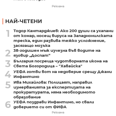
Реклама
НАЙ-ЧЕТЕНИ
1
Тодор Кантарджиев: Ако 200 души са ухапани
от комар, носещ вируса на Западнонилската
треска, един развива тежко усложнение,
засягащо мозъка
2
38-годишен мъж изчезна във водите на
язовир „Доспат“
3
България посреща чудотворната икона на
Света Богородица – "Хавайска"
4
УЕФА готви вот на недоверие срещу Джани
Инфантино
5
Ива Михайлова: Полицаят, направил
измерванията за експертизата на
прокуратурата, няма необходимото
образование
6
УЕФА поздрави Инфантино, но свали
доверието си от ФИФА
Реклама