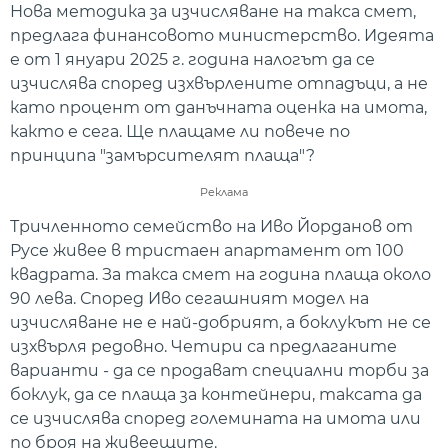
Нова методика за изчисляване на такса смет,
предлага финансовото министерство. Идеята
е от 1 януари 2025 г. година налогът да се
изчислява според изхвърлените отпадъци, а не
като процент от данъчната оценка на имота,
както е сега. Ще плащаме ли повече по
принципа "замърсителят плаща"?
Реклама
Тричленното семейство на Иво Йорданов от
Русе живее в тристаен апартамент от 100
квадрата. За такса смет на година плаща около
90 лева. Според Иво сегашният модел на
изчисляване не е най-добрият, а боклукът не се
изхвърля редовно. Четири са предлаганите
варианти - да се продават специални торби за
боклук, да се плаща за контейнери, таксата да
се изчислява според големината на имота или
по броя на живеещите.