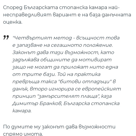
Според Българската стопанска камара най-
несправедливият вариант е на база данъчната
оценка.
"Четвъртият метод - всъщност това
е запазване на сегашното положение.
Законът дава тази възможност, като
задължава общините да мотивират
защо не могат да приложат нито една
от трите бази. Той на практика
превръща такса "битови отпадъци" в
данък, второ игнорира се европейският
принцип "замърсителят плаща", каза
Димитър Бранков, Българска стопанска
камара.
По думите му законът дава възможности
спрямо имота.