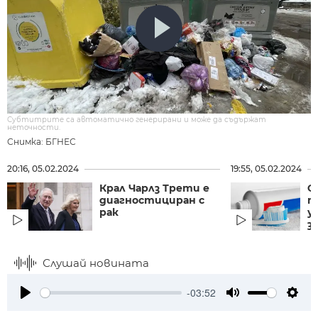
Субтитрите са автоматично генерирани и може да съдържат
неточности.
Снимка: БГНЕС
20:16, 05.02.2024
19:55, 05.02.2024
Крал Чарлз Трети е
Ф
диагностициран с
т
рак
у
з
Слушай новината
-03:52
Play
Mute
Setti