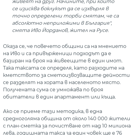
живеят на друг. Начините, при които
се изисква боклукът да се изхвърля в
точно определени торби смятам, че са
абсолютно неприложими в България",
смята Иво Йорданов, жител на Русе.
Оказа се, че повечето общини са на мнението
на Иво и са привърженици подходът да е
базиран на броя на живеещите в един имот.
Така таксата се определя, като разходите на
кметството за сметоизвозващите дейности
се разделят на хората в населеното място.
Получената сума се умножава по броя
обитатели в един апартамент или къща.
Ако се приеме тази методика, в една
средноголяма община от около 140 000 жители
с план-сметка за почистване от над 10 милиона
лева, годишната такса за един човек ще е 76