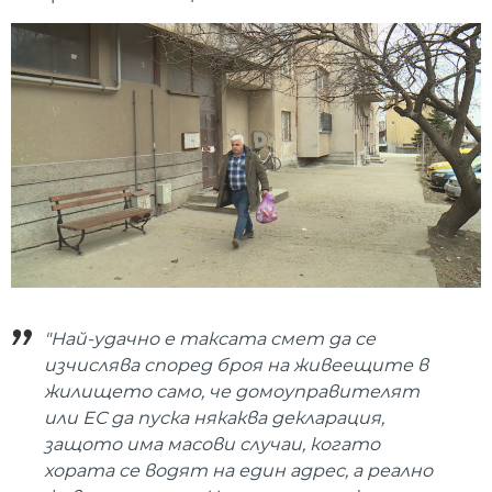
"Най-удачно е таксата смет да се
изчислява според броя на живеещите в
жилището само, че домоуправителят
или ЕС да пуска някаква декларация,
защото има масови случаи, когато
хората се водят на един адрес, а реално