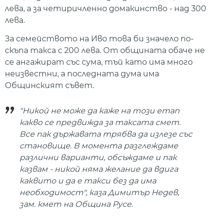
лева, а за четиричленно домакинство - над 300
лева.
За семейството на Иво това би значело по-
скъпа такса с 200 лева. От общината обаче не
се ангажират със сума, тъй като има много
неизвестни, а последната дума има
Общинският съвет.
"Никой не може да каже на този етап
какво се предвижда за таксата смет.
Все пак държавата трябва да излезе със
становище. В момента разглеждаме
различни варианти, обсъждаме и пак
казвам - никой няма желание да вдига
каквито и да е такси без да има
необходимост", каза Димитър Недев,
зам. кмет на Община Русе.