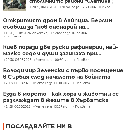
столичните райони "Слатина",
"Подуяне" и "Изгрев"
20:31, 06.08.2026
Чете се за: 02:30 мин.
У нас
Откритият дрон в Лайпциг: Берлин
съобщи за "нов сценарий на...
17:20, 06.08.2026 (обновена)
Чете се за: 02:22 мин.
По света
Киев порази две руски рафинерии, най-
малко седем души загинаха при...
20:36, 06.08.2026
Чете се за: 00:50 мин.
По света
Володимир Зеленски с първо посещение
в Сърбия след началото на войната
21:07, 06.08.2026
Чете се за: 01:00 мин.
По света
Езда в морето - как хора и животни се
разхлаждат в жегите в Хърватска
21:59, 06.08.2026
Чете се за: 00:37 мин.
По света
ПОСЛЕДВАЙТЕ НИ В