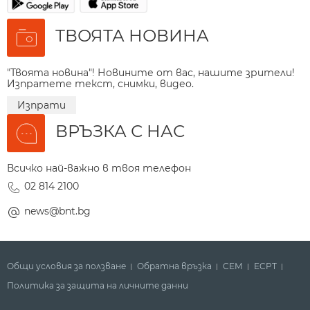
ТВОЯТА НОВИНА
"Твоята новина"! Новините от вас, нашите зрители!
Изпратете текст, снимки, видео.
Изпрати
ВРЪЗКА С НАС
Всичко най-важно в твоя телефон
02 814 2100
news@bnt.bg
Общи условия за ползване
Обратна връзка
СЕМ
ECPT
Политика за защита на личните данни