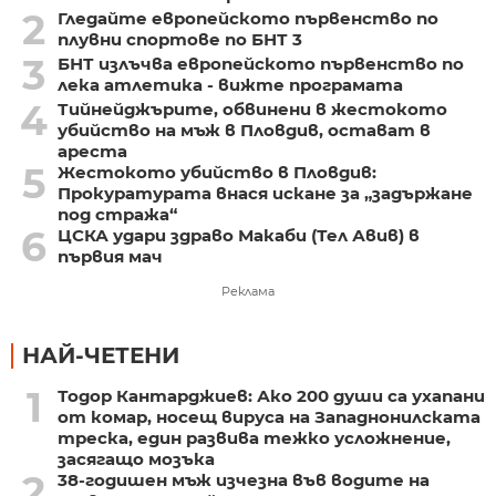
2
Гледайте европейското първенство по
плувни спортове по БНТ 3
3
БНТ излъчва европейското първенство по
лека атлетика - вижте програмата
4
Тийнейджърите, обвинени в жестокото
убийство на мъж в Пловдив, остават в
ареста
5
Жестокото убийство в Пловдив:
Прокуратурата внася искане за „задържане
под стража“
6
ЦСКА удари здраво Макаби (Тел Авив) в
първия мач
Реклама
НАЙ-ЧЕТЕНИ
1
Тодор Кантарджиев: Ако 200 души са ухапани
от комар, носещ вируса на Западнонилската
треска, един развива тежко усложнение,
засягащо мозъка
2
38-годишен мъж изчезна във водите на