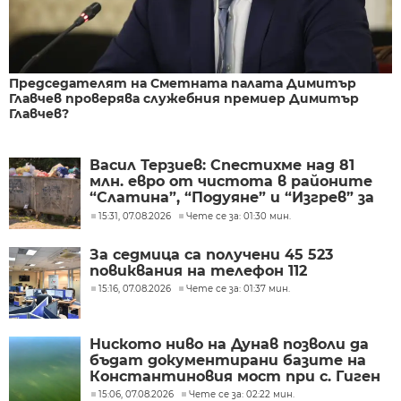
Председателят на Сметната палата Димитър
Главчев проверява служебния премиер Димитър
Главчев?
Васил Терзиев: Спестихме над 81
млн. евро от чистота в районите
“Слатина”, “Подуяне” и “Изгрев” за
следващите 5 години
15:31, 07.08.2026
Чете се за: 01:30 мин.
За седмица са получени 45 523
повиквания на телефон 112
15:16, 07.08.2026
Чете се за: 01:37 мин.
Ниското ниво на Дунав позволи да
бъдат документирани базите на
Константиновия мост при с. Гиген
15:06, 07.08.2026
Чете се за: 02:22 мин.