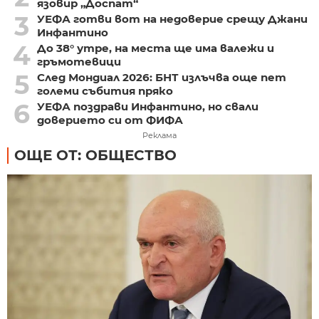
язовир „Доспат“
3
УЕФА готви вот на недоверие срещу Джани
Инфантино
4
До 38° утре, на места ще има валежи и
гръмотевици
5
След Мондиал 2026: БНТ излъчва още пет
големи събития пряко
6
УЕФА поздрави Инфантино, но свали
доверието си от ФИФА
Реклама
ОЩЕ ОТ: ОБЩЕСТВО