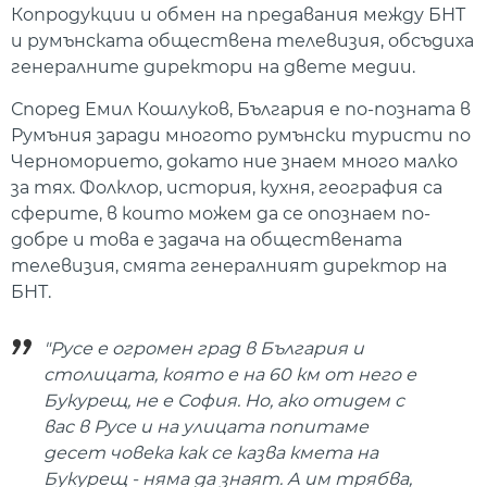
Копродукции и обмен на предавания между БНТ
и румънската обществена телевизия, обсъдиха
генералните директори на двете медии.
Според Емил Кошлуков, България е по-позната в
Румъния заради многото румънски туристи по
Черноморието, докато ние знаем много малко
за тях. Фолклор, история, кухня, география са
сферите, в които можем да се опознаем по-
добре и това е задача на обществената
телевизия, смята генералният директор на
БНТ.
"Русе е огромен град в България и
столицата, която е на 60 км от него е
Букурещ, не е София. Но, ако отидем с
вас в Русе и на улицата попитаме
десет човека как се казва кмета на
Букурещ - няма да знаят. А им трябва,