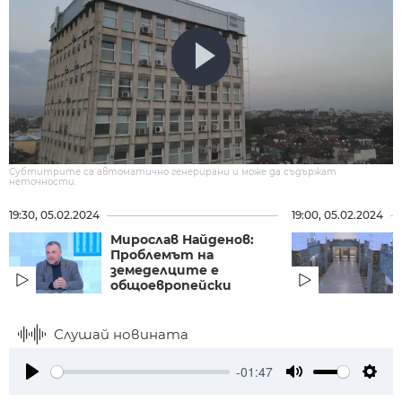
Субтитрите са автоматично генерирани и може да съдържат
неточности.
19:30, 05.02.2024
19:00, 05.02.2024
Мирослав Найденов:
Проблемът на
земеделците е
общоевропейски
Слушай новината
-01:47
Play
Mute
Setti