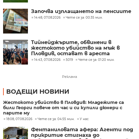
Започва изплащането на пенсиите
14:48, 07.08.2026
Чете се за: 00:35 мин.
Тийнейджърите, обвинени в
жестокото убийство на мъж в
Пловдив, остават в ареста
14:43, 07.08.2026
5019
Чете се за: 01:20 мин.
Реклама
ВОДЕЩИ НОВИНИ
Жестокото убийство в Пловдив: Младежите са
били Георги повече от час и си купили дюнери с
парите му
18:08, 07.08.2026
Чете се за: 04:55 мин.
У нас
Фентаниловата афера: Агенти под
прикритие стигнаха до