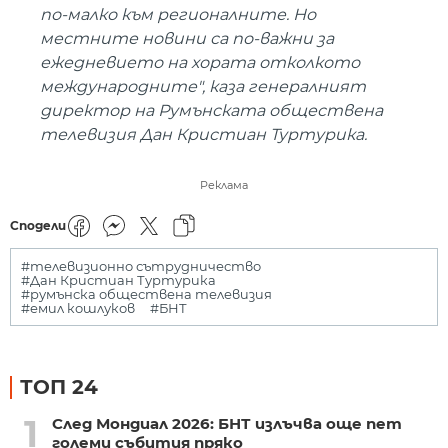
по-малко към регионалните. Но
местните новини са по-важни за
ежедневието на хората отколкото
международните", каза генералният
директор на Румънската обществена
телевизия Дан Кристиан Туртурика.
Реклама
Сподели
#телевизионно сътрудничество
#Дан Кристиан Туртурика
#румънска обществена телевизия
#емил кошлуков
#БНТ
ТОП 24
1
След Мондиал 2026: БНТ излъчва още пет
големи събития пряко