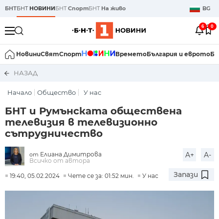
БНТ
БНТ
НОВИНИ
БНТ
Спорт
БНТ
На живо
BG
6
0
Новини
Свят
Спорт
Времето
България и еврото
Би
НАЗАД
Начало
Общество
У нас
БНТ и Румънската обществена
телевизия в телевизионно
сътрудничество
Елиана Димитрова
A+
A-
от
Всичко от автора
Запази
19:40, 05.02.2024
Чете се за: 01:52 мин.
У нас