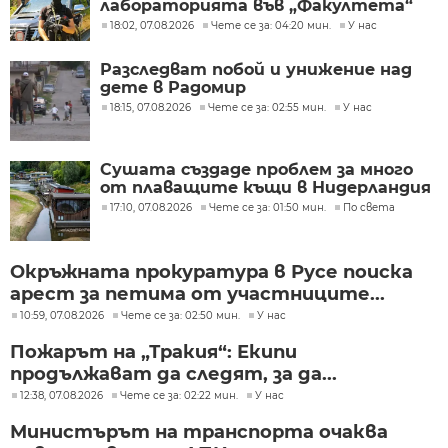
лабораторията във „Факултета“
18:02, 07.08.2026
Чете се за: 04:20 мин.
У нас
Разследват побой и унижение над
дете в Радомир
18:15, 07.08.2026
Чете се за: 02:55 мин.
У нас
Сушата създаде проблем за много
от плаващите къщи в Нидерландия
17:10, 07.08.2026
Чете се за: 01:50 мин.
По света
Окръжната прокуратура в Русе поиска
арест за петима от участниците...
10:59, 07.08.2026
Чете се за: 02:50 мин.
У нас
Пожарът на „Тракия“: Екипи
продължават да следят, за да...
12:38, 07.08.2026
Чете се за: 02:22 мин.
У нас
Министърът на транспорта очаква